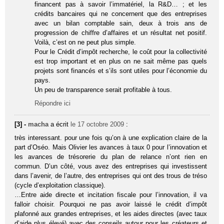
financent pas à savoir l’immatériel, la R&D… ; et les
crédits bancaires qui ne concernent que des entreprises
avec un bilan comptable sain, deux à trois ans de
progression de chiffre d’affaires et un résultat net positif.
Voilà, c’est on ne peut plus simple.
Pour le Crédit d’impôt recherche, le coût pour la collectivité
est trop important et en plus on ne sait même pas quels
projets sont financés et s’ils sont utiles pour l’économie du
pays.
Un peu de transparence serait profitable à tous.
Répondre ici
[3] -
macha
a écrit
le 17 octobre 2009
:
très interessant. pour une fois qu’on à une explication claire de la
part d’Oséo. Mais Olivier les avances à taux 0 pour l’innovation et
les avances de trésorerie du plan de relance n’ont rien en
commun. D’un côté, vous avez des entreprises qui investissent
dans l’avenir, de l’autre, des entreprises qui ont des trous de tréso
(cycle d’exploitation classique).
…Entre aide directe et incitation fiscale pour l’innovation, il va
falloir choisir. Pourquoi ne pas avoir laissé le crédit d’impôt
plafonné aux grandes entreprises, et les aides directes (avec taux
d’aide plus élevé) avec des conseils autour pour les créateurs et