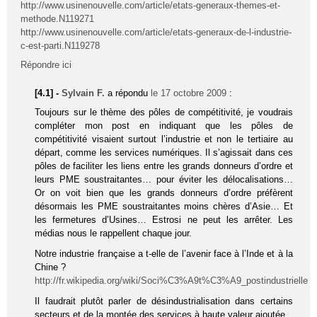
http://www.usinenouvelle.com/article/etats-generaux-themes-et-
methode.N119271
http://www.usinenouvelle.com/article/etats-generaux-de-l-industrie-
c-est-parti.N119278
Répondre ici
[4.1] -
Sylvain F.
a répondu
le 17 octobre 2009
:
Toujours sur le thème des pôles de compétitivité, je voudrais
compléter mon post en indiquant que les pôles de
compétitivité visaient surtout l’industrie et non le tertiaire au
départ, comme les services numériques. Il s’agissait dans ces
pôles de faciliter les liens entre les grands donneurs d’ordre et
leurs PME soustraitantes… pour éviter les délocalisations…
Or on voit bien que les grands donneurs d’ordre préfèrent
désormais les PME soustraitantes moins chères d’Asie… Et
les fermetures d’Usines… Estrosi ne peut les arrêter. Les
médias nous le rappellent chaque jour.
Notre industrie française a t-elle de l’avenir face à l’Inde et à la
Chine ?
http://fr.wikipedia.org/wiki/Soci%C3%A9t%C3%A9_postindustrielle
Il faudrait plutôt parler de désindustrialisation dans certains
secteurs et de la montée des services à haute valeur ajoutée.