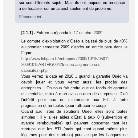
sur ces différents sujets. Mais ils ont toujours eu tendance
à se focaliser sur un aspect seulement du problème.
Répondre ici
[2.1.1] -
Fabien
a répondu
le 17 octobre 2009
:
Le compte d’exploitation d’Oséo a baissé de plus de 40%
au premier semestre 2009 d’après un article paru dans le
Figaro
http://www.lefigaro.fr/entreprise/2009/10/15/05011-
20091015ARTFIG00425-oseo-augmente-ses-
capacites-.php
Vous verrez la cata en 2010… quand la garantie Oséo va
devoir jouer et vous verrez aussi les procès des
entreprises… On nous fait croire que ce fonds de garantie
est rentable, mais à mon avis on aura des surprises. D’où
l’intérêt pour eux de s’interesser aux ETI à forte
progression et rentables (pour rattraper le coup).
Quand aux listes de solutions Oséo, elles sont toutes
simples : il y a les aides d’Etat à taux 0 (subvention et
avance remboursable) qui peuvent concerner tant les
startups que les ETI (mais qui sont quand même plus
légitimes pour des startups) pour ce que les banques ne