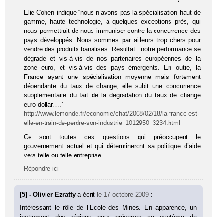
Elie Cohen indique “nous n’avons pas la spécialisation haut de
gamme, haute technologie, à quelques exceptions près, qui
nous permettrait de nous immuniser contre la concurrence des
pays développés. Nous sommes par ailleurs trop chers pour
vendre des produits banalisés. Résultat : notre performance se
dégrade et vis-à-vis de nos partenaires européennes de la
zone euro, et vis-à-vis des pays émergents. En outre, la
France ayant une spécialisation moyenne mais fortement
dépendante du taux de change, elle subit une concurrence
supplémentaire du fait de la dégradation du taux de change
euro-dollar….”
http://www.lemonde.fr/economie/chat/2008/02/18/la-france-est-
elle-en-train-de-perdre-son-industrie_1012950_3234.html
Ce sont toutes ces questions qui préoccupent le
gouvernement actuel et qui détermineront sa politique d’aide
vers telle ou telle entreprise…
Répondre ici
[5] - Olivier Ezratty
a écrit
le 17 octobre 2009
:
Intéressant le rôle de l’Ecole des Mines. En apparence, un
instrument des régions pour préserver ce système de