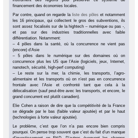
financement des économies locales.
Par contre, quand on regarde la
liste des pôles
et notamment
les 16 principaux, qui collectent le gros des subventions, ils
sont assez focalisés sur de la hightech – numérique ou pas -,
et pas sur des industries traditionnelles avec faible
différentiation. Notamment:
– 4 pôles dans la santé, où la concurrence ne vient pas
(encore) d’Asie
– 5 pôles dans le numérique sur des domaines où on
concurrence plus les US que l’Asie (logiciels, jeux, Internet,
nanotech, sécurité, high-perf computing)
– Le reste sur la mer, la chimie, les transports, l’agro-
alimentaire et les transports où on n’est pas en concurrence
frontale avec l’Asie et confronté tant que cela à la
délocalisation (sauf peut-être avec les transports, et encore, le
grand concurrent est plutôt canadien).
Elie Cohen a raison de dire que la compétitivité de la France
se dégrade par le bas (faible valeur ajoutée) et par le haut
(technologies à forte valeur ajoutée).
Le problème, c’est que l’on n’a pas encore bien compris
pourquoi. On pense trop souvent que c’est du fait d’un manque
d’investissement en R&D. D’autres évoquent les charges