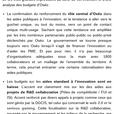
analyse des budgets d’Oséo :
La confirmation du renforcement du
rôle central d’Oséo
dans
les aides publiques à l’innovation, et la tendance à aller vers le
guichet unique, ou tout du moins, vers un point de contact
unique multi-usage. Sachant que cette tendance est amplifiée
par les très nombreux partenariats public-public ou public-privé
déclenchés par Oséo. Le gouvernement se tourne presque
toujours vers Oséo lorsqu’il s’agit de financer l’innovation ou
d’aider les PME. Et pas pour rien, il n’a pas beaucoup
d’organisations adéquates sous la main avec 1800
collaborateurs et un maillage de l’ensemble du territoire. A
terme, cela pourrait entrainer une certaine rationalisation des
aides publiques.
Les budgets sur les
aides standard à l’innovation sont en
baisse
.
L’accent est clairement mis sur les des aides aux
projets de R&D collaborative
(Pôles de compétitivité / FUI et
ISI). Accent renforcé par divers appels à projets comme ceux qui
sont gérés par la DGCIS, tel celui qui concernait le
web 2.0 et le
serious gaming
. Cette focalisation sur la R&D collaborative,
poussée par le gouvernement et les milieux de la recherche, me