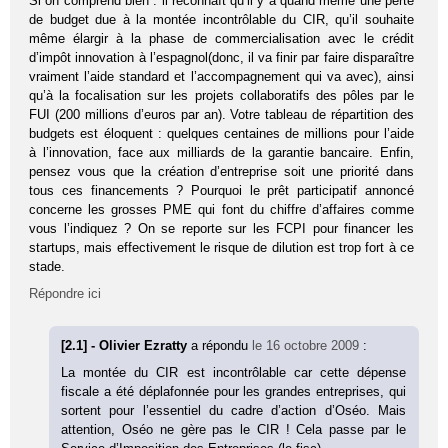
Si on comprend bien : il reconnaît qu’il y a quand même une perte
de budget due à la montée incontrôlable du CIR, qu’il souhaite
même élargir à la phase de commercialisation avec le crédit
d’impôt innovation à l’espagnol(donc, il va finir par faire disparaître
vraiment l’aide standard et l’accompagnement qui va avec), ainsi
qu’à la focalisation sur les projets collaboratifs des pôles par le
FUI (200 millions d’euros par an). Votre tableau de répartition des
budgets est éloquent : quelques centaines de millions pour l’aide
à l’innovation, face aux milliards de la garantie bancaire. Enfin,
pensez vous que la création d’entreprise soit une priorité dans
tous ces financements ? Pourquoi le prêt participatif annoncé
concerne les grosses PME qui font du chiffre d’affaires comme
vous l’indiquez ? On se reporte sur les FCPI pour financer les
startups, mais effectivement le risque de dilution est trop fort à ce
stade.
Répondre ici
[2.1] - Olivier Ezratty
a répondu
le 16 octobre 2009
:
La montée du CIR est incontrôlable car cette dépense
fiscale a été déplafonnée pour les grandes entreprises, qui
sortent pour l’essentiel du cadre d’action d’Oséo. Mais
attention, Oséo ne gère pas le CIR ! Cela passe par le