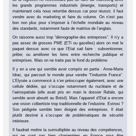
les grands programmes industriels (énergie, transports) et
maintenant cela nous retombe dessus car pour réussir, il faut
vendre avec du marketing et faire du volume. On n’est pas
bon non plus pour s’imposer à l’échelle mondiale au niveau
des standards, notamment faute de maitrise de l’anglais.
On raisonne aussi trop “démographie des entreprises”. Il n’y a
pas assez de grosses PME (ETI ou gazelles) alors on met le
paquet dessus avec ce que l’Etat sait faire : subventionner,
prêter, ou améliorer les liens entre recherche publique et
entreprises. Mais on ne traite pas le fond du problème.
Il y en a une qui semble avoir compris en partie : Anne-Marie
Idrac, qui parcourt le monde pour vendre “l’industrie France”.
L’Elysée a commencé à s’en préoccuper également, avec une
cellule dédiée, qui s’occupe notamment du nucléaire et de
l’aérospatiale (elle avait pris en main le dossier Rafale, qui
semble avoir aboutit au Brésil). Mais l’appareil d’Etat a encore
une vision colbertiste trop traditionnelle de l’industrie. Estrosi ?
Son pédigrée semble bien éloigné des entreprises. Il était
plutôt destiné à s’occuper de problématiques de sécurité
intérieure.
Il faudrait mettre la surmultipliée au niveau des compétences,
qui ne sont pas bien charpentées en France pour être