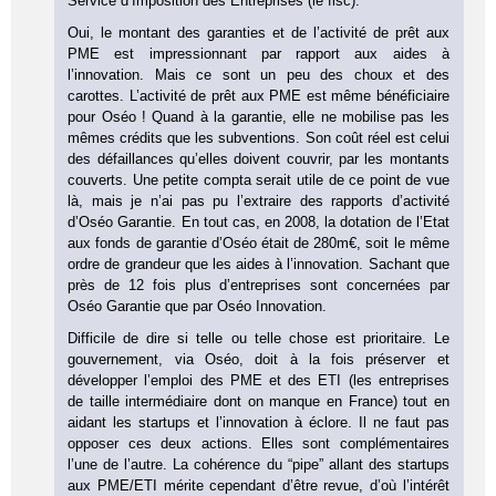
Service d’Imposition des Entreprises (le fisc).
Oui, le montant des garanties et de l’activité de prêt aux
PME est impressionnant par rapport aux aides à
l’innovation. Mais ce sont un peu des choux et des
carottes. L’activité de prêt aux PME est même bénéficiaire
pour Oséo ! Quand à la garantie, elle ne mobilise pas les
mêmes crédits que les subventions. Son coût réel est celui
des défaillances qu’elles doivent couvrir, par les montants
couverts. Une petite compta serait utile de ce point de vue
là, mais je n’ai pas pu l’extraire des rapports d’activité
d’Oséo Garantie. En tout cas, en 2008, la dotation de l’Etat
aux fonds de garantie d’Oséo était de 280m€, soit le même
ordre de grandeur que les aides à l’innovation. Sachant que
près de 12 fois plus d’entreprises sont concernées par
Oséo Garantie que par Oséo Innovation.
Difficile de dire si telle ou telle chose est prioritaire. Le
gouvernement, via Oséo, doit à la fois préserver et
développer l’emploi des PME et des ETI (les entreprises
de taille intermédiaire dont on manque en France) tout en
aidant les startups et l’innovation à éclore. Il ne faut pas
opposer ces deux actions. Elles sont complémentaires
l’une de l’autre. La cohérence du “pipe” allant des startups
aux PME/ETI mérite cependant d’être revue, d’où l’intérêt