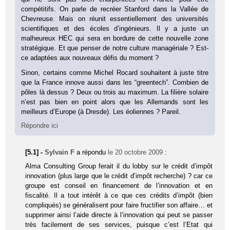
compétitifs. On parle de recréer Stanford dans la Vallée de
Chevreuse. Mais on réunit essentiellement des universités
scientifiques et des écoles d’ingénieurs. Il y a juste un
malheureux HEC qui sera en bordure de cette nouvelle zone
stratégique. Et que penser de notre culture managériale ? Est-
ce adaptées aux nouveaux défis du moment ?
Sinon, certains comme Michel Rocard souhaitent à juste titre
que la France innove aussi dans les “greentech”. Combien de
pôles là dessus ? Deux ou trois au maximum. La filière solaire
n’est pas bien en point alors que les Allemands sont les
meilleurs d’Europe (à Dresde). Les éoliennes ? Pareil.
Répondre ici
[5.1] -
Sylvain F
a répondu
le 20 octobre 2009
:
Alma Consulting Group ferait il du lobby sur le crédit d’impôt
innovation (plus large que le crédit d’impôt recherche) ? car ce
groupe est conseil en financement de l’innovation et en
fiscalité. Il a tout intérêt à ce que ces crédits d’impôt (bien
compliqués) se généralisent pour faire fructifier son affaire… et
supprimer ainsi l’aide directe à l’innovation qui peut se passer
très facilement de ses services, puisque c’est l’Etat qui