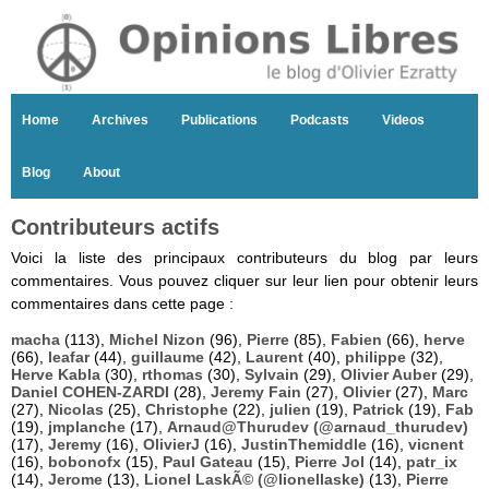
Home
Archives
Publications
Podcasts
Videos
Blog
About
Contributeurs actifs
Voici la liste des principaux contributeurs du blog par leurs
commentaires. Vous pouvez cliquer sur leur lien pour obtenir leurs
commentaires dans cette page :
macha
(113),
Michel Nizon
(96),
Pierre
(85),
Fabien
(66),
herve
(66),
leafar
(44),
guillaume
(42),
Laurent
(40),
philippe
(32),
Herve Kabla
(30),
rthomas
(30),
Sylvain
(29),
Olivier Auber
(29),
Daniel COHEN-ZARDI
(28),
Jeremy Fain
(27),
Olivier
(27),
Marc
(27),
Nicolas
(25),
Christophe
(22),
julien
(19),
Patrick
(19),
Fab
(19),
jmplanche
(17),
Arnaud@Thurudev (@arnaud_thurudev)
(17),
Jeremy
(16),
OlivierJ
(16),
JustinThemiddle
(16),
vicnent
(16),
bobonofx
(15),
Paul Gateau
(15),
Pierre Jol
(14),
patr_ix
(14),
Jerome
(13),
Lionel LaskÃ© (@lionellaske)
(13),
Pierre