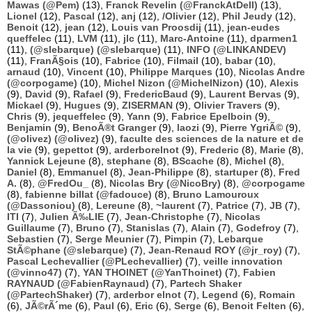
Mawas (@Pem)
(13),
Franck Revelin (@FranckAtDell)
(13),
Lionel
(12),
Pascal
(12),
anj
(12),
/Olivier
(12),
Phil Jeudy
(12),
Benoit
(12),
jean
(12),
Louis van Proosdij
(11),
jean-eudes
queffelec
(11),
LVM
(11),
jlc
(11),
Marc-Antoine
(11),
dparmen1
(11),
(@slebarque) (@slebarque)
(11),
INFO (@LINKANDEV)
(11),
FranÃ§ois
(10),
Fabrice
(10),
Filmail
(10),
babar
(10),
arnaud
(10),
Vincent
(10),
Philippe Marques
(10),
Nicolas Andre
(@corpogame)
(10),
Michel Nizon (@MichelNizon)
(10),
Alexis
(9),
David
(9),
Rafael
(9),
FredericBaud
(9),
Laurent Bervas
(9),
Mickael
(9),
Hugues
(9),
ZISERMAN
(9),
Olivier Travers
(9),
Chris
(9),
jequeffelec
(9),
Yann
(9),
Fabrice Epelboin
(9),
Benjamin
(9),
BenoÃ®t Granger
(9),
laozi
(9),
Pierre YgriÃ©
(9),
(@olivez) (@olivez)
(9),
faculte des sciences de la nature et de
la vie
(9),
gepettot
(9),
arderborelnot
(9),
Frederic
(8),
Marie
(8),
Yannick Lejeune
(8),
stephane
(8),
BScache
(8),
Michel
(8),
Daniel
(8),
Emmanuel
(8),
Jean-Philippe
(8),
startuper
(8),
Fred
A.
(8),
@FredOu_
(8),
Nicolas Bry (@NicoBry)
(8),
@corpogame
(8),
fabienne billat (@fadouce)
(8),
Bruno Lamouroux
(@Dassoniou)
(8),
Lereune
(8),
~laurent
(7),
Patrice
(7),
JB
(7),
ITI
(7),
Julien Ã‰LIE
(7),
Jean-Christophe
(7),
Nicolas
Guillaume
(7),
Bruno
(7),
Stanislas
(7),
Alain
(7),
Godefroy
(7),
Sebastien
(7),
Serge Meunier
(7),
Pimpin
(7),
Lebarque
StÃ©phane (@slebarque)
(7),
Jean-Renaud ROY (@jr_roy)
(7),
Pascal Lechevallier (@PLechevallier)
(7),
veille innovation
(@vinno47)
(7),
YAN THOINET (@YanThoinet)
(7),
Fabien
RAYNAUD (@FabienRaynaud)
(7),
Partech Shaker
(@PartechShaker)
(7),
arderbor elnot
(7),
Legend
(6),
Romain
(6),
JÃ©rÃ´me
(6),
Paul
(6),
Eric
(6),
Serge
(6),
Benoit Felten
(6),