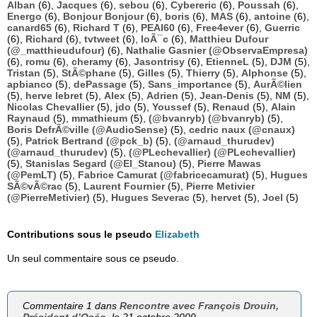
Alban
(6),
Jacques
(6),
sebou
(6),
Cybereric
(6),
Poussah
(6),
Energo
(6),
Bonjour Bonjour
(6),
boris
(6),
MAS
(6),
antoine
(6),
canard65
(6),
Richard T
(6),
PEAI60
(6),
Free4ever
(6),
Guerric
(6),
Richard
(6),
tvtweet
(6),
loÃ¯c
(6),
Matthieu Dufour
(@_matthieudufour)
(6),
Nathalie Gasnier (@ObservaEmpresa)
(6),
romu
(6),
cheramy
(6),
Jasontrisy
(6),
EtienneL
(5),
DJM
(5),
Tristan
(5),
StÃ©phane
(5),
Gilles
(5),
Thierry
(5),
Alphonse
(5),
apbianco
(5),
dePassage
(5),
Sans_importance
(5),
AurÃ©lien
(5),
herve lebret
(5),
Alex
(5),
Adrien
(5),
Jean-Denis
(5),
NM
(5),
Nicolas Chevallier
(5),
jdo
(5),
Youssef
(5),
Renaud
(5),
Alain
Raynaud
(5),
mmathieum
(5),
(@bvanryb) (@bvanryb)
(5),
Boris DefrÃ©ville (@AudioSense)
(5),
cedric naux (@cnaux)
(5),
Patrick Bertrand (@pck_b)
(5),
(@arnaud_thurudev)
(@arnaud_thurudev)
(5),
(@PLechevallier) (@PLechevallier)
(5),
Stanislas Segard (@El_Stanou)
(5),
Pierre Mawas
(@PemLT)
(5),
Fabrice Camurat (@fabricecamurat)
(5),
Hugues
SÃ©vÃ©rac
(5),
Laurent Fournier
(5),
Pierre Metivier
(@PierreMetivier)
(5),
Hugues Severac
(5),
hervet
(5),
Joel
(5)
Contributions sous le pseudo
Elizabeth
Un seul commentaire sous ce pseudo.
Commentaire 1 dans
Rencontre avec François Drouin,