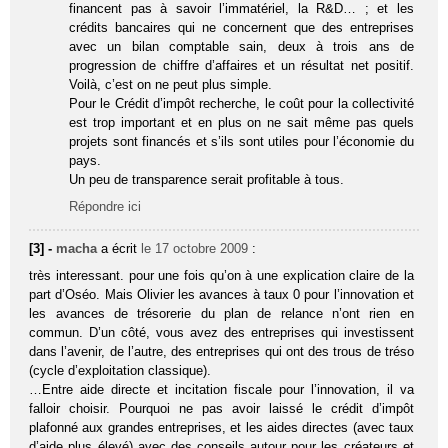
financent pas à savoir l’immatériel, la R&D… ; et les
crédits bancaires qui ne concernent que des entreprises
avec un bilan comptable sain, deux à trois ans de
progression de chiffre d’affaires et un résultat net positif.
Voilà, c’est on ne peut plus simple.
Pour le Crédit d’impôt recherche, le coût pour la collectivité
est trop important et en plus on ne sait même pas quels
projets sont financés et s’ils sont utiles pour l’économie du
pays.
Un peu de transparence serait profitable à tous.
Répondre ici
[3] -
macha
a écrit
le 17 octobre 2009
:
très interessant. pour une fois qu’on à une explication claire de la
part d’Oséo. Mais Olivier les avances à taux 0 pour l’innovation et
les avances de trésorerie du plan de relance n’ont rien en
commun. D’un côté, vous avez des entreprises qui investissent
dans l’avenir, de l’autre, des entreprises qui ont des trous de tréso
(cycle d’exploitation classique).
…Entre aide directe et incitation fiscale pour l’innovation, il va
falloir choisir. Pourquoi ne pas avoir laissé le crédit d’impôt
plafonné aux grandes entreprises, et les aides directes (avec taux
d’aide plus élevé) avec des conseils autour pour les créateurs et