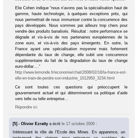
Elie Cohen indique “nous n’avons pas la spécialisation haut de
gamme, haute technologie, à quelques exceptions près, qui
nous permettrait de nous immuniser contre la concurrence des
pays développés. Nous sommes par ailleurs trop chers pour
vendre des produits banalisés. Résultat : notre performance se
dégrade et vis-à-vis de nos partenaires européennes de la
zone euro, et vis-à-vis des pays émergents. En outre, la
France ayant une spécialisation moyenne mais fortement
dépendante du taux de change, elle subit une concurrence
supplémentaire du fait de la dégradation du taux de change
euro-dollar….”
http://www.lemonde.fr/economie/chat/2008/02/18/la-france-est-
elle-en-train-de-perdre-son-industrie_1012950_3234.html
Ce sont toutes ces questions qui préoccupent le
gouvernement actuel et qui détermineront sa politique d’aide
vers telle ou telle entreprise…
Répondre ici
[5] - Olivier Ezratty
a écrit
le 17 octobre 2009
:
Intéressant le rôle de l’Ecole des Mines. En apparence, un
instrument des régions pour préserver ce système de