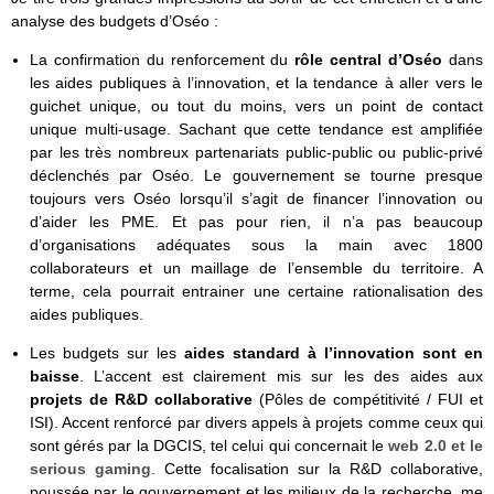
analyse des budgets d’Oséo :
La confirmation du renforcement du
rôle central d’Oséo
dans
les aides publiques à l’innovation, et la tendance à aller vers le
guichet unique, ou tout du moins, vers un point de contact
unique multi-usage. Sachant que cette tendance est amplifiée
par les très nombreux partenariats public-public ou public-privé
déclenchés par Oséo. Le gouvernement se tourne presque
toujours vers Oséo lorsqu’il s’agit de financer l’innovation ou
d’aider les PME. Et pas pour rien, il n’a pas beaucoup
d’organisations adéquates sous la main avec 1800
collaborateurs et un maillage de l’ensemble du territoire. A
terme, cela pourrait entrainer une certaine rationalisation des
aides publiques.
Les budgets sur les
aides standard à l’innovation sont en
baisse
.
L’accent est clairement mis sur les des aides aux
projets de R&D collaborative
(Pôles de compétitivité / FUI et
ISI). Accent renforcé par divers appels à projets comme ceux qui
sont gérés par la DGCIS, tel celui qui concernait le
web 2.0 et le
serious gaming
. Cette focalisation sur la R&D collaborative,
poussée par le gouvernement et les milieux de la recherche, me