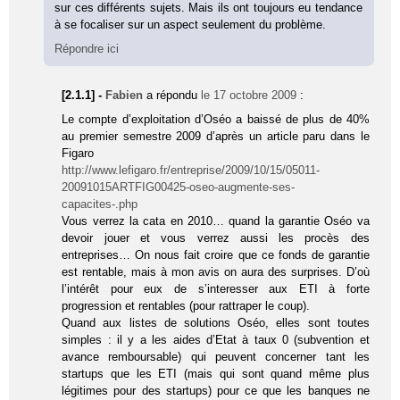
sur ces différents sujets. Mais ils ont toujours eu tendance
à se focaliser sur un aspect seulement du problème.
Répondre ici
[2.1.1] -
Fabien
a répondu
le 17 octobre 2009
:
Le compte d’exploitation d’Oséo a baissé de plus de 40%
au premier semestre 2009 d’après un article paru dans le
Figaro
http://www.lefigaro.fr/entreprise/2009/10/15/05011-
20091015ARTFIG00425-oseo-augmente-ses-
capacites-.php
Vous verrez la cata en 2010… quand la garantie Oséo va
devoir jouer et vous verrez aussi les procès des
entreprises… On nous fait croire que ce fonds de garantie
est rentable, mais à mon avis on aura des surprises. D’où
l’intérêt pour eux de s’interesser aux ETI à forte
progression et rentables (pour rattraper le coup).
Quand aux listes de solutions Oséo, elles sont toutes
simples : il y a les aides d’Etat à taux 0 (subvention et
avance remboursable) qui peuvent concerner tant les
startups que les ETI (mais qui sont quand même plus
légitimes pour des startups) pour ce que les banques ne