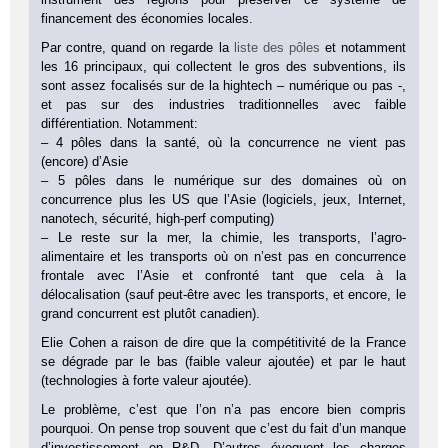
financement des économies locales.
Par contre, quand on regarde la
liste des pôles
et notamment
les 16 principaux, qui collectent le gros des subventions, ils
sont assez focalisés sur de la hightech – numérique ou pas -,
et pas sur des industries traditionnelles avec faible
différentiation. Notamment:
– 4 pôles dans la santé, où la concurrence ne vient pas
(encore) d’Asie
– 5 pôles dans le numérique sur des domaines où on
concurrence plus les US que l’Asie (logiciels, jeux, Internet,
nanotech, sécurité, high-perf computing)
– Le reste sur la mer, la chimie, les transports, l’agro-
alimentaire et les transports où on n’est pas en concurrence
frontale avec l’Asie et confronté tant que cela à la
délocalisation (sauf peut-être avec les transports, et encore, le
grand concurrent est plutôt canadien).
Elie Cohen a raison de dire que la compétitivité de la France
se dégrade par le bas (faible valeur ajoutée) et par le haut
(technologies à forte valeur ajoutée).
Le problème, c’est que l’on n’a pas encore bien compris
pourquoi. On pense trop souvent que c’est du fait d’un manque
d’investissement en R&D. D’autres évoquent les charges