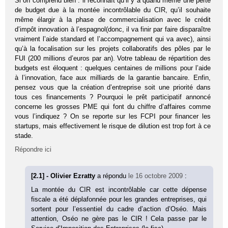
Si on comprend bien : il reconnaît qu’il y a quand même une perte
de budget due à la montée incontrôlable du CIR, qu’il souhaite
même élargir à la phase de commercialisation avec le crédit
d’impôt innovation à l’espagnol(donc, il va finir par faire disparaître
vraiment l’aide standard et l’accompagnement qui va avec), ainsi
qu’à la focalisation sur les projets collaboratifs des pôles par le
FUI (200 millions d’euros par an). Votre tableau de répartition des
budgets est éloquent : quelques centaines de millions pour l’aide
à l’innovation, face aux milliards de la garantie bancaire. Enfin,
pensez vous que la création d’entreprise soit une priorité dans
tous ces financements ? Pourquoi le prêt participatif annoncé
concerne les grosses PME qui font du chiffre d’affaires comme
vous l’indiquez ? On se reporte sur les FCPI pour financer les
startups, mais effectivement le risque de dilution est trop fort à ce
stade.
Répondre ici
[2.1] - Olivier Ezratty
a répondu
le 16 octobre 2009
:
La montée du CIR est incontrôlable car cette dépense
fiscale a été déplafonnée pour les grandes entreprises, qui
sortent pour l’essentiel du cadre d’action d’Oséo. Mais
attention, Oséo ne gère pas le CIR ! Cela passe par le