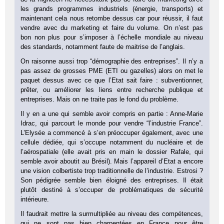
les grands programmes industriels (énergie, transports) et
maintenant cela nous retombe dessus car pour réussir, il faut
vendre avec du marketing et faire du volume. On n’est pas
bon non plus pour s’imposer à l’échelle mondiale au niveau
des standards, notamment faute de maitrise de l’anglais.
On raisonne aussi trop “démographie des entreprises”. Il n’y a
pas assez de grosses PME (ETI ou gazelles) alors on met le
paquet dessus avec ce que l’Etat sait faire : subventionner,
prêter, ou améliorer les liens entre recherche publique et
entreprises. Mais on ne traite pas le fond du problème.
Il y en a une qui semble avoir compris en partie : Anne-Marie
Idrac, qui parcourt le monde pour vendre “l’industrie France”.
L’Elysée a commencé à s’en préoccuper également, avec une
cellule dédiée, qui s’occupe notamment du nucléaire et de
l’aérospatiale (elle avait pris en main le dossier Rafale, qui
semble avoir aboutit au Brésil). Mais l’appareil d’Etat a encore
une vision colbertiste trop traditionnelle de l’industrie. Estrosi ?
Son pédigrée semble bien éloigné des entreprises. Il était
plutôt destiné à s’occuper de problématiques de sécurité
intérieure.
Il faudrait mettre la surmultipliée au niveau des compétences,
qui ne sont pas bien charpentées en France pour être