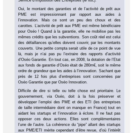
Service d’Imposition des Entreprises (le fisc).
Oui, le montant des garanties et de l’activité de prêt aux
PME est impressionnant par rapport aux aides à
l’innovation. Mais ce sont un peu des choux et des
carottes. L’activité de prêt aux PME est même bénéficiaire
pour Oséo ! Quand à la garantie, elle ne mobilise pas les
mêmes crédits que les subventions. Son coût réel est celui
des défaillances qu’elles doivent couvrir, par les montants
couverts. Une petite compta serait utile de ce point de vue
là, mais je n’ai pas pu l’extraire des rapports d’activité
d’Oséo Garantie. En tout cas, en 2008, la dotation de l’Etat
aux fonds de garantie d’Oséo était de 280m€, soit le même
ordre de grandeur que les aides à l’innovation. Sachant que
près de 12 fois plus d’entreprises sont concernées par
Oséo Garantie que par Oséo Innovation.
Difficile de dire si telle ou telle chose est prioritaire. Le
gouvernement, via Oséo, doit à la fois préserver et
développer l’emploi des PME et des ETI (les entreprises
de taille intermédiaire dont on manque en France) tout en
aidant les startups et l’innovation à éclore. Il ne faut pas
opposer ces deux actions. Elles sont complémentaires
l’une de l’autre. La cohérence du “pipe” allant des startups
aux PME/ETI mérite cependant d’être revue, d’où l’intérêt