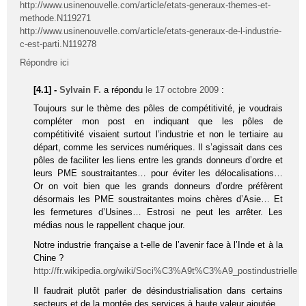
http://www.usinenouvelle.com/article/etats-generaux-themes-et-
methode.N119271
http://www.usinenouvelle.com/article/etats-generaux-de-l-industrie-
c-est-parti.N119278
Répondre ici
[4.1] -
Sylvain F.
a répondu
le 17 octobre 2009
:
Toujours sur le thème des pôles de compétitivité, je voudrais
compléter mon post en indiquant que les pôles de
compétitivité visaient surtout l’industrie et non le tertiaire au
départ, comme les services numériques. Il s’agissait dans ces
pôles de faciliter les liens entre les grands donneurs d’ordre et
leurs PME soustraitantes… pour éviter les délocalisations…
Or on voit bien que les grands donneurs d’ordre préfèrent
désormais les PME soustraitantes moins chères d’Asie… Et
les fermetures d’Usines… Estrosi ne peut les arrêter. Les
médias nous le rappellent chaque jour.
Notre industrie française a t-elle de l’avenir face à l’Inde et à la
Chine ?
http://fr.wikipedia.org/wiki/Soci%C3%A9t%C3%A9_postindustrielle
Il faudrait plutôt parler de désindustrialisation dans certains
secteurs et de la montée des services à haute valeur ajoutée.