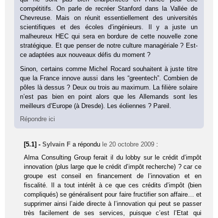
compétitifs. On parle de recréer Stanford dans la Vallée de
Chevreuse. Mais on réunit essentiellement des universités
scientifiques et des écoles d’ingénieurs. Il y a juste un
malheureux HEC qui sera en bordure de cette nouvelle zone
stratégique. Et que penser de notre culture managériale ? Est-
ce adaptées aux nouveaux défis du moment ?
Sinon, certains comme Michel Rocard souhaitent à juste titre
que la France innove aussi dans les “greentech”. Combien de
pôles là dessus ? Deux ou trois au maximum. La filière solaire
n’est pas bien en point alors que les Allemands sont les
meilleurs d’Europe (à Dresde). Les éoliennes ? Pareil.
Répondre ici
[5.1] -
Sylvain F
a répondu
le 20 octobre 2009
:
Alma Consulting Group ferait il du lobby sur le crédit d’impôt
innovation (plus large que le crédit d’impôt recherche) ? car ce
groupe est conseil en financement de l’innovation et en
fiscalité. Il a tout intérêt à ce que ces crédits d’impôt (bien
compliqués) se généralisent pour faire fructifier son affaire… et
supprimer ainsi l’aide directe à l’innovation qui peut se passer
très facilement de ses services, puisque c’est l’Etat qui