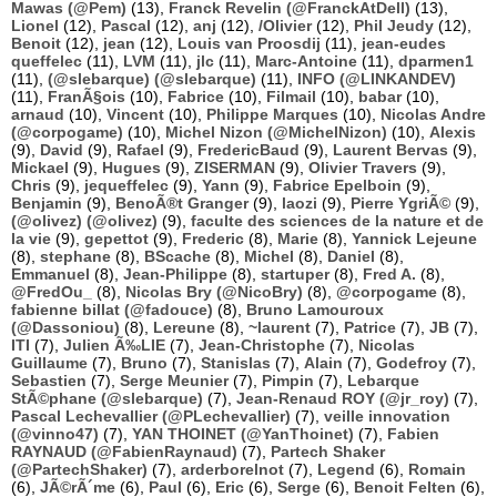
Mawas (@Pem)
(13),
Franck Revelin (@FranckAtDell)
(13),
Lionel
(12),
Pascal
(12),
anj
(12),
/Olivier
(12),
Phil Jeudy
(12),
Benoit
(12),
jean
(12),
Louis van Proosdij
(11),
jean-eudes
queffelec
(11),
LVM
(11),
jlc
(11),
Marc-Antoine
(11),
dparmen1
(11),
(@slebarque) (@slebarque)
(11),
INFO (@LINKANDEV)
(11),
FranÃ§ois
(10),
Fabrice
(10),
Filmail
(10),
babar
(10),
arnaud
(10),
Vincent
(10),
Philippe Marques
(10),
Nicolas Andre
(@corpogame)
(10),
Michel Nizon (@MichelNizon)
(10),
Alexis
(9),
David
(9),
Rafael
(9),
FredericBaud
(9),
Laurent Bervas
(9),
Mickael
(9),
Hugues
(9),
ZISERMAN
(9),
Olivier Travers
(9),
Chris
(9),
jequeffelec
(9),
Yann
(9),
Fabrice Epelboin
(9),
Benjamin
(9),
BenoÃ®t Granger
(9),
laozi
(9),
Pierre YgriÃ©
(9),
(@olivez) (@olivez)
(9),
faculte des sciences de la nature et de
la vie
(9),
gepettot
(9),
Frederic
(8),
Marie
(8),
Yannick Lejeune
(8),
stephane
(8),
BScache
(8),
Michel
(8),
Daniel
(8),
Emmanuel
(8),
Jean-Philippe
(8),
startuper
(8),
Fred A.
(8),
@FredOu_
(8),
Nicolas Bry (@NicoBry)
(8),
@corpogame
(8),
fabienne billat (@fadouce)
(8),
Bruno Lamouroux
(@Dassoniou)
(8),
Lereune
(8),
~laurent
(7),
Patrice
(7),
JB
(7),
ITI
(7),
Julien Ã‰LIE
(7),
Jean-Christophe
(7),
Nicolas
Guillaume
(7),
Bruno
(7),
Stanislas
(7),
Alain
(7),
Godefroy
(7),
Sebastien
(7),
Serge Meunier
(7),
Pimpin
(7),
Lebarque
StÃ©phane (@slebarque)
(7),
Jean-Renaud ROY (@jr_roy)
(7),
Pascal Lechevallier (@PLechevallier)
(7),
veille innovation
(@vinno47)
(7),
YAN THOINET (@YanThoinet)
(7),
Fabien
RAYNAUD (@FabienRaynaud)
(7),
Partech Shaker
(@PartechShaker)
(7),
arderborelnot
(7),
Legend
(6),
Romain
(6),
JÃ©rÃ´me
(6),
Paul
(6),
Eric
(6),
Serge
(6),
Benoit Felten
(6),