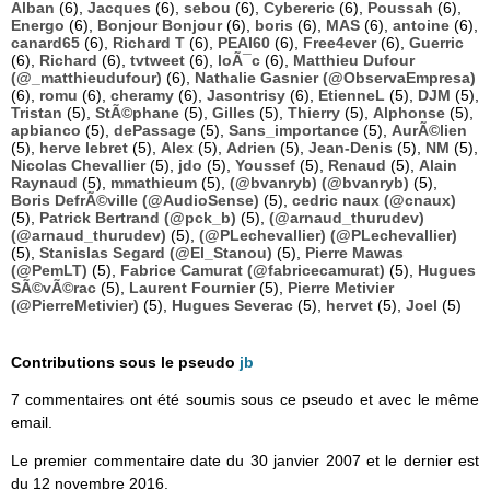
Alban
(6),
Jacques
(6),
sebou
(6),
Cybereric
(6),
Poussah
(6),
Energo
(6),
Bonjour Bonjour
(6),
boris
(6),
MAS
(6),
antoine
(6),
canard65
(6),
Richard T
(6),
PEAI60
(6),
Free4ever
(6),
Guerric
(6),
Richard
(6),
tvtweet
(6),
loÃ¯c
(6),
Matthieu Dufour
(@_matthieudufour)
(6),
Nathalie Gasnier (@ObservaEmpresa)
(6),
romu
(6),
cheramy
(6),
Jasontrisy
(6),
EtienneL
(5),
DJM
(5),
Tristan
(5),
StÃ©phane
(5),
Gilles
(5),
Thierry
(5),
Alphonse
(5),
apbianco
(5),
dePassage
(5),
Sans_importance
(5),
AurÃ©lien
(5),
herve lebret
(5),
Alex
(5),
Adrien
(5),
Jean-Denis
(5),
NM
(5),
Nicolas Chevallier
(5),
jdo
(5),
Youssef
(5),
Renaud
(5),
Alain
Raynaud
(5),
mmathieum
(5),
(@bvanryb) (@bvanryb)
(5),
Boris DefrÃ©ville (@AudioSense)
(5),
cedric naux (@cnaux)
(5),
Patrick Bertrand (@pck_b)
(5),
(@arnaud_thurudev)
(@arnaud_thurudev)
(5),
(@PLechevallier) (@PLechevallier)
(5),
Stanislas Segard (@El_Stanou)
(5),
Pierre Mawas
(@PemLT)
(5),
Fabrice Camurat (@fabricecamurat)
(5),
Hugues
SÃ©vÃ©rac
(5),
Laurent Fournier
(5),
Pierre Metivier
(@PierreMetivier)
(5),
Hugues Severac
(5),
hervet
(5),
Joel
(5)
Contributions sous le pseudo
jb
7 commentaires ont été soumis sous ce pseudo et avec le même
email.
Le premier commentaire date du 30 janvier 2007 et le dernier est
du 12 novembre 2016.