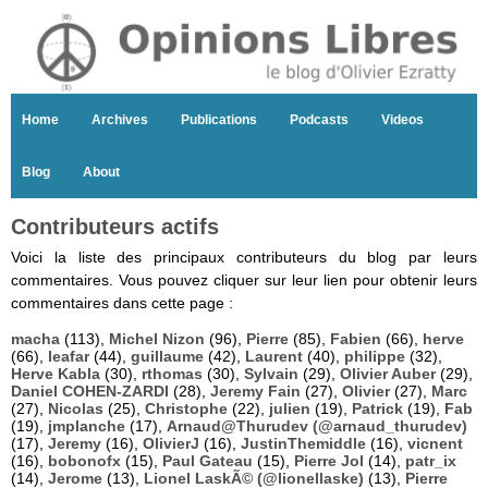
Home
Archives
Publications
Podcasts
Videos
Blog
About
Contributeurs actifs
Voici la liste des principaux contributeurs du blog par leurs
commentaires. Vous pouvez cliquer sur leur lien pour obtenir leurs
commentaires dans cette page :
macha
(113),
Michel Nizon
(96),
Pierre
(85),
Fabien
(66),
herve
(66),
leafar
(44),
guillaume
(42),
Laurent
(40),
philippe
(32),
Herve Kabla
(30),
rthomas
(30),
Sylvain
(29),
Olivier Auber
(29),
Daniel COHEN-ZARDI
(28),
Jeremy Fain
(27),
Olivier
(27),
Marc
(27),
Nicolas
(25),
Christophe
(22),
julien
(19),
Patrick
(19),
Fab
(19),
jmplanche
(17),
Arnaud@Thurudev (@arnaud_thurudev)
(17),
Jeremy
(16),
OlivierJ
(16),
JustinThemiddle
(16),
vicnent
(16),
bobonofx
(15),
Paul Gateau
(15),
Pierre Jol
(14),
patr_ix
(14),
Jerome
(13),
Lionel LaskÃ© (@lionellaske)
(13),
Pierre