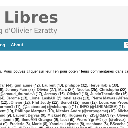
log
About
es. Vous pouvez cliquer sur leur lien pour obtenir leurs commentaires dans ce
far
(44),
guillaume
(42),
Laurent
(40),
philippe
(32),
Herve Kabla
(30),
8),
Jeremy Fain
(27),
Olivier
(27),
Marc
(27),
Nicolas
(25),
Christophe
(22),
@arnaud_thurudev)
(17),
Jeremy
(16),
OlivierJ
(16),
JustinThemiddle
(16)
14),
Jerome
(13),
Lionel LaskÃ© (@lionellaske)
(13),
Pierre Mawas (@Pe
(12),
/Olivier
(12),
Phil Jeudy
(12),
Benoit
(12),
jean
(12),
Louis van Proos
armen1
(11),
(@slebarque) (@slebarque)
(11),
INFO (@LINKANDEV)
(11),
ent
(10),
Philippe Marques
(10),
Nicolas Andre (@corpogame)
(10),
Miche
aud
(9),
Laurent Bervas
(9),
Mickael
(9),
Hugues
(9),
ZISERMAN
(9),
Olivie
enjamin
(9),
BenoÃ®t Granger
(9),
laozi
(9),
Pierre YgriÃ©
(9),
(@olivez)
ot
(9),
Frederic
(8),
Marie
(8),
Yannick Lejeune
(8),
stephane
(8),
BScache
(