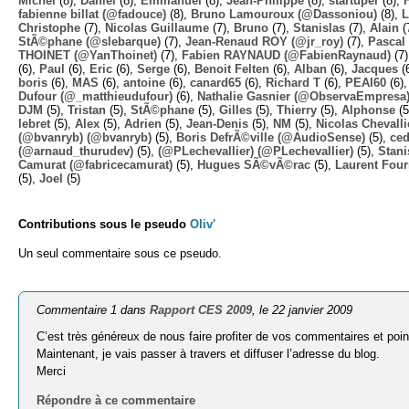
Michel
(8),
Daniel
(8),
Emmanuel
(8),
Jean-Philippe
(8),
startuper
(8),
fabienne billat (@fadouce)
(8),
Bruno Lamouroux (@Dassoniou)
(8),
L
Christophe
(7),
Nicolas Guillaume
(7),
Bruno
(7),
Stanislas
(7),
Alain
(
StÃ©phane (@slebarque)
(7),
Jean-Renaud ROY (@jr_roy)
(7),
Pascal 
THOINET (@YanThoinet)
(7),
Fabien RAYNAUD (@FabienRaynaud)
(7
(6),
Paul
(6),
Eric
(6),
Serge
(6),
Benoit Felten
(6),
Alban
(6),
Jacques
(
boris
(6),
MAS
(6),
antoine
(6),
canard65
(6),
Richard T
(6),
PEAI60
(6)
Dufour (@_matthieudufour)
(6),
Nathalie Gasnier (@ObservaEmpresa
DJM
(5),
Tristan
(5),
StÃ©phane
(5),
Gilles
(5),
Thierry
(5),
Alphonse
(5
lebret
(5),
Alex
(5),
Adrien
(5),
Jean-Denis
(5),
NM
(5),
Nicolas Chevalli
(@bvanryb) (@bvanryb)
(5),
Boris DefrÃ©ville (@AudioSense)
(5),
ced
(@arnaud_thurudev)
(5),
(@PLechevallier) (@PLechevallier)
(5),
Stani
Camurat (@fabricecamurat)
(5),
Hugues SÃ©vÃ©rac
(5),
Laurent Four
(5),
Joel
(5)
Contributions sous le pseudo
Oliv'
Un seul commentaire sous ce pseudo.
Commentaire 1 dans
Rapport CES 2009
, le 22 janvier 2009
C’est très généreux de nous faire profiter de vos commentaires et poin
Maintenant, je vais passer à travers et diffuser l’adresse du blog.
Merci
Répondre à ce commentaire