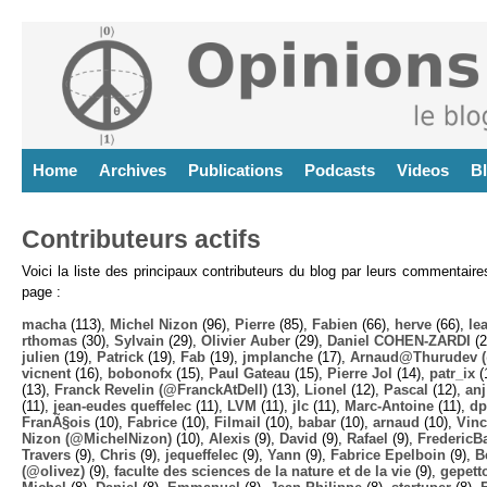
Home
Archives
Publications
Podcasts
Videos
B
Contributeurs actifs
Voici la liste des principaux contributeurs du blog par leurs commentair
page :
macha
(113),
Michel Nizon
(96),
Pierre
(85),
Fabien
(66),
herve
(66),
lea
rthomas
(30),
Sylvain
(29),
Olivier Auber
(29),
Daniel COHEN-ZARDI
(2
julien
(19),
Patrick
(19),
Fab
(19),
jmplanche
(17),
Arnaud@Thurudev (
vicnent
(16),
bobonofx
(15),
Paul Gateau
(15),
Pierre Jol
(14),
patr_ix
(
(13),
Franck Revelin (@FranckAtDell)
(13),
Lionel
(12),
Pascal
(12),
anj
(11),
jean-eudes queffelec
(11),
LVM
(11),
jlc
(11),
Marc-Antoine
(11),
dp
FranÃ§ois
(10),
Fabrice
(10),
Filmail
(10),
babar
(10),
arnaud
(10),
Vinc
Nizon (@MichelNizon)
(10),
Alexis
(9),
David
(9),
Rafael
(9),
FredericB
Travers
(9),
Chris
(9),
jequeffelec
(9),
Yann
(9),
Fabrice Epelboin
(9),
B
(@olivez)
(9),
faculte des sciences de la nature et de la vie
(9),
gepett