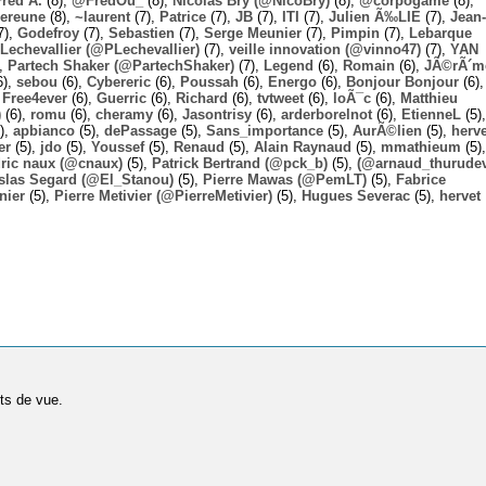
Fred A.
(8),
@FredOu_
(8),
Nicolas Bry (@NicoBry)
(8),
@corpogame
(8),
ereune
(8),
~laurent
(7),
Patrice
(7),
JB
(7),
ITI
(7),
Julien Ã‰LIE
(7),
Jean-
7),
Godefroy
(7),
Sebastien
(7),
Serge Meunier
(7),
Pimpin
(7),
Lebarque
Lechevallier (@PLechevallier)
(7),
veille innovation (@vinno47)
(7),
YAN
),
Partech Shaker (@PartechShaker)
(7),
Legend
(6),
Romain
(6),
JÃ©rÃ´m
6),
sebou
(6),
Cybereric
(6),
Poussah
(6),
Energo
(6),
Bonjour Bonjour
(6),
,
Free4ever
(6),
Guerric
(6),
Richard
(6),
tvtweet
(6),
loÃ¯c
(6),
Matthieu
)
(6),
romu
(6),
cheramy
(6),
Jasontrisy
(6),
arderborelnot
(6),
EtienneL
(5),
),
apbianco
(5),
dePassage
(5),
Sans_importance
(5),
AurÃ©lien
(5),
herv
er
(5),
jdo
(5),
Youssef
(5),
Renaud
(5),
Alain Raynaud
(5),
mmathieum
(5),
ric naux (@cnaux)
(5),
Patrick Bertrand (@pck_b)
(5),
(@arnaud_thurudev
slas Segard (@El_Stanou)
(5),
Pierre Mawas (@PemLT)
(5),
Fabrice
nier
(5),
Pierre Metivier (@PierreMetivier)
(5),
Hugues Severac
(5),
hervet
ts de vue.