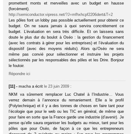
promettent monts et merveilles avec un budget en hausse
(forcément).
http://semiconductor.vipress.net/?J=mfhxhcpf2206dert&T=2
Les pôles font un lobby pas possible actuellement pour obtenir ce
budget. On ne saura jamais à quoi servira concrètement ce
budget. L’évaluation en sera très difficile. Et on laissera sans
doute le plus dur du boulot à Oséo : la gestion du financement
(avec les contrats à gérer pour les entreprises) et l’évaluation du
dispositif (avec des moyens réduits). Alors qu’Oséo ne sera
même pas convié pour sélectionner et instruire les projets
sélectionnés par les responsables des pôles et les Drire. Bonjour
le foutoir.
Répondre ici
[11] -
macha
a écrit
le 23 juin 2009
:
NKM va sûrement remplacer Luc Chatel à l’Industrie… Vous
verrez demain à l’annonce du remaniement. Elle a le profil
(Polytechnique) et il y a des tonnes de choses en faire tant pour
l’écologie que pour le web ou les TIC en général, de même que
pour faire en sorte que la France garde une industrie (d’avenir). Je
pense qu’elle saura organiser les budgets au mieux, tant pour les
pôles que pour Oséo, de façon à ce que les entrepreneurs