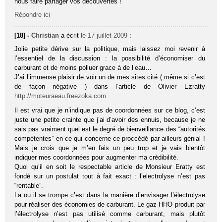
nous faire partager vos découvertes !
Répondre ici
[18] -
Christian
a écrit
le 17 juillet 2009
:
Jolie petite dérive sur la politique, mais laissez moi revenir à
l’essentiel de la discussion : la possibilité d’économiser du
carburant et de moins polluer grace à de l’eau…
J’ai l’immense plaisir de voir un de mes sites cité ( même si c’est
de façon négative ) dans l’article de Olivier Ezratty
http://moteuraeau.freezoka.com
Il est vrai que je n’indique pas de coordonnées sur ce blog, c’est
juste une petite crainte que j’ai d’avoir des ennuis, because je ne
sais pas vraiment quel est le degré de bienveillance des “autorités
compétentes” en ce qui concerne ce proccédé par ailleurs génial !
Mais je crois que je m’en fais un peu trop et je vais bientôt
indiquer mes coordonnées pour augmenter ma crédibilité.
Quoi qu’il en soit le respectable article de Monsieur Eratty est
fondé sur un postulat tout à fait exact : l’electrolyse n’est pas
“rentable”.
La ou il se trompe c’est dans la manière d’envisager l’électrolyse
pour réaliser des économies de carburant. Le gaz HHO produit par
l’électrolyse n’est pas utilisé comme carburant, mais plutôt