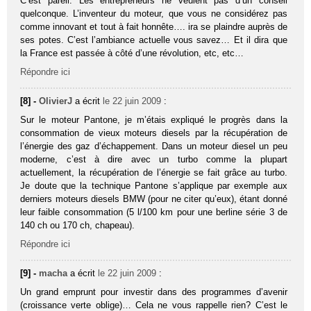
C’est pareil. Les entrepreneurs ne veulent pas d’un conseil
quelconque. L’inventeur du moteur, que vous ne considérez pas
comme innovant et tout à fait honnête…. ira se plaindre auprès de
ses potes. C’est l’ambiance actuelle vous savez… Et il dira que
la France est passée à côté d’une révolution, etc, etc…
Répondre ici
[8] -
OlivierJ
a écrit
le 22 juin 2009
:
Sur le moteur Pantone, je m’étais expliqué le progrès dans la
consommation de vieux moteurs diesels par la récupération de
l’énergie des gaz d’échappement. Dans un moteur diesel un peu
moderne, c’est à dire avec un turbo comme la plupart
actuellement, la récupération de l’énergie se fait grâce au turbo.
Je doute que la technique Pantone s’applique par exemple aux
derniers moteurs diesels BMW (pour ne citer qu’eux), étant donné
leur faible consommation (5 l/100 km pour une berline série 3 de
140 ch ou 170 ch, chapeau).
Répondre ici
[9] -
macha
a écrit
le 22 juin 2009
:
Un grand emprunt pour investir dans des programmes d’avenir
(croissance verte oblige)… Cela ne vous rappelle rien? C’est le