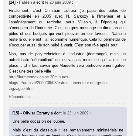
[14] -
Fabien
a écrit
le 23 juin 2009
:
Finalement, c’est Christian Estrosi (le papa des pôles de
compétitivité en 2005 avec N. Sarkozy à l’Intérieur et à
l’aménagement du territoire, sous Villepin, à l’époque) qui
s’occupera de l’Industrie. C’est un gros message en direction des
pôles et des budgets qui vont pleuvoir en leur faveur… Nathalie
reste là où elle est : à l’économie numérique. Cela lui permettra de
s’occuper aussi de son bébé à venir. C’est son rôle après tout.
Non, pas de polytechnicien à l’industrie (dommage), mais un
autodidacte “débrouillard” qui ne va pas renier ce qu’il a mis en
place… Et il faut savoir que Marseille sera particulièrement gatée.
C’est une très belle ville
http://larmeemexicaine.20minutes-
blogs.fr/archive/2009/06/03/estrosi-l-inventeur-du-tgv-qui-
zigzague.html
Répondre ici
[15] - Olivier Ezratty
a écrit
le 23 juin 2009
:
Une belle occasion de loupée.
Mais c’est du classique : les remaniements ministériels ne
sont font souvent en fonction d’une logique de compétences,