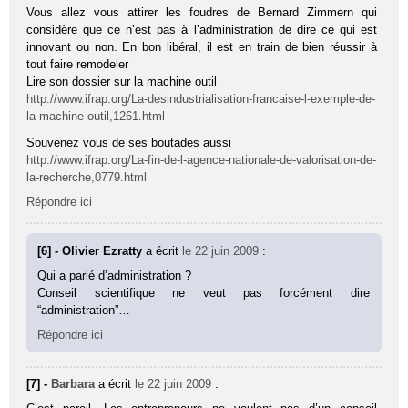
Vous allez vous attirer les foudres de Bernard Zimmern qui
considère que ce n’est pas à l’administration de dire ce qui est
innovant ou non. En bon libéral, il est en train de bien réussir à
tout faire remodeler
Lire son dossier sur la machine outil
http://www.ifrap.org/La-desindustrialisation-francaise-l-exemple-de-
la-machine-outil,1261.html
Souvenez vous de ses boutades aussi
http://www.ifrap.org/La-fin-de-l-agence-nationale-de-valorisation-de-
la-recherche,0779.html
Répondre ici
[6] - Olivier Ezratty
a écrit
le 22 juin 2009
:
Qui a parlé d’administration ?
Conseil scientifique ne veut pas forcément dire
“administration”…
Répondre ici
[7] -
Barbara
a écrit
le 22 juin 2009
: