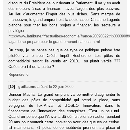
discours du Président ce jour devant le Parlement. Il va y en avoir
des moteurs à eau à financer… avec l’argent des plus pauvres.
Au lieu d’augmenter l’impôt des plus riches. Sans marges de
manoeuvre, le grand emprunt est la seule issue. Christine Lagarde
planche pour trier les bons projets à financer, les secteurs à
privilégier…
http://www.latribune.fr/actualites/economie/france/20090622trib00039089
lagarde-se-prepare-pour-le-grand-emprunt-national.html
Du coup, je ne pense pas que ce type de politique puisse être
pilotée via le seul Crédit Impôt Recherche. Les pôles de
compétitivité seront ils vernis en 2010… ou plutôt verdis ???
Oséo sera t-il de la partie ?
Répondre ici
[10] -
guillaume
a écrit
le 22 juin 2009
:
Bonsoir Macha. Le grand emprunt va permettre d’augmenter le
budget des pôles de compétitivité qui prend la place, sans
vergogne, de l’ex-Anvar et d’OSEO Innovation, dans le
financement de l’innovation des entreprises. C’est un peu nul.
Quand on pense que l’Anvar a dû démultiplier son action pendant
20 ans pour soutenir cette innovation avec des queues de cerise.
Et maintenant, 71 pôles de compétitivité prennent sa place et