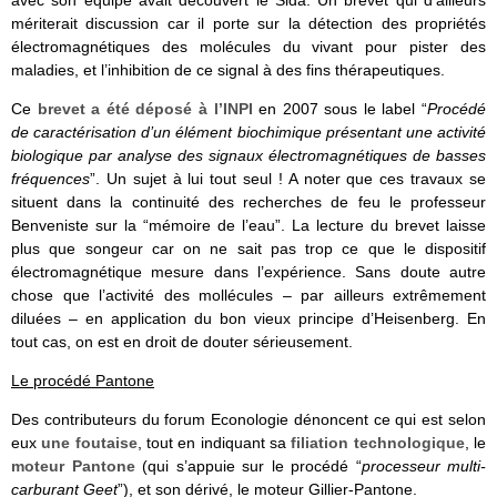
avec son équipe avait découvert le Sida. Un brevet qui d’ailleurs
mériterait discussion car il porte sur la détection des propriétés
électromagnétiques des molécules du vivant pour pister des
maladies, et l’inhibition de ce signal à des fins thérapeutiques.
Ce
brevet a été déposé à l’INPI
en 2007 sous le label “
Procédé
de caractérisation d’un élément biochimique présentant une activité
biologique par analyse des signaux électromagnétiques de basses
fréquences
”. Un sujet à lui tout seul ! A noter que ces travaux se
situent dans la continuité des recherches de feu le professeur
Benveniste sur la “mémoire de l’eau”. La lecture du brevet laisse
plus que songeur car on ne sait pas trop ce que le dispositif
électromagnétique mesure dans l’expérience. Sans doute autre
chose que l’activité des mollécules – par ailleurs extrêmement
diluées – en application du bon vieux principe d’Heisenberg. En
tout cas, on est en droit de douter sérieusement.
Le procédé Pantone
Des contributeurs du forum Econologie dénoncent ce qui est selon
eux
une foutaise
, tout en indiquant sa
filiation technologique
, le
moteur Pantone
(qui s’appuie sur le procédé “
processeur multi-
carburant Geet
”), et son dérivé, le moteur Gillier-Pantone.