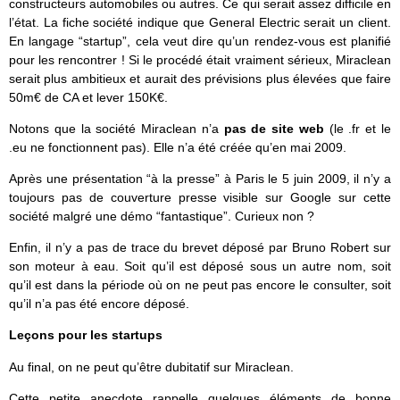
constructeurs automobiles ou autres. Ce qui serait assez difficile en
l’état. La fiche société indique que General Electric serait un client.
En langage “startup”, cela veut dire qu’un rendez-vous est planifié
pour les rencontrer ! Si le procédé était vraiment sérieux, Miraclean
serait plus ambitieux et aurait des prévisions plus élevées que faire
50m€ de CA et lever 150K€.
Notons que
la société Miraclean n’a
pas de site web
(le .fr et le
.eu ne fonctionnent pas). Elle n’a été créée qu’en mai 2009.
Après une présentation “à la presse” à Paris le 5 juin 2009, il n’y a
toujours pas de couverture presse visible sur Google sur cette
société malgré une démo “fantastique”. Curieux non ?
Enfin, il n’y a pas de trace du brevet déposé par Bruno Robert sur
son moteur à eau. Soit qu’il est déposé sous un autre nom, soit
qu’il est dans la période où on ne peut pas encore le consulter, soit
qu’il n’a pas été encore déposé.
Leçons pour les startups
Au final, on ne peut qu’être dubitatif sur Miraclean.
Cette petite anecdote rappelle quelques éléments de bonne