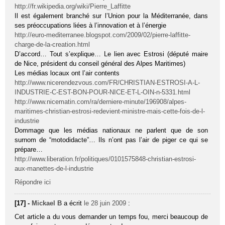
http://fr.wikipedia.org/wiki/Pierre_Laffitte
Il est également branché sur l’Union pour la Méditerranée, dans
ses préoccupations liées à l’innovation et à l’énergie
http://euro-mediterranee.blogspot.com/2009/02/pierre-laffitte-
charge-de-la-creation.html
D’accord… Tout s’explique… Le lien avec Estrosi (député maire
de Nice, président du conseil général des Alpes Maritimes)
Les médias locaux ont l’air contents
http://www.nicerendezvous.com/FR/CHRISTIAN-ESTROSI-A-L-
INDUSTRIE-C-EST-BON-POUR-NICE-ET-L-OIN-n-5331.html
http://www.nicematin.com/ra/derniere-minute/196908/alpes-
maritimes-christian-estrosi-redevient-ministre-mais-cette-fois-de-l-
industrie
Dommage que les médias nationaux ne parlent que de son
surnom de “motodidacte”… Ils n’ont pas l’air de piger ce qui se
prépare…
http://www.liberation.fr/politiques/0101575848-christian-estrosi-
aux-manettes-de-l-industrie
Répondre ici
[17] -
Mickael B
a écrit
le 28 juin 2009
:
Cet article a du vous demander un temps fou, merci beaucoup de