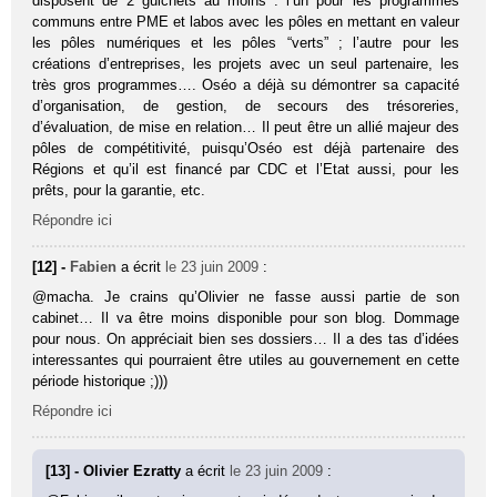
disposent de 2 guichets au moins : l’un pour les programmes
communs entre PME et labos avec les pôles en mettant en valeur
les pôles numériques et les pôles “verts” ; l’autre pour les
créations d’entreprises, les projets avec un seul partenaire, les
très gros programmes…. Oséo a déjà su démontrer sa capacité
d’organisation, de gestion, de secours des trésoreries,
d’évaluation, de mise en relation… Il peut être un allié majeur des
pôles de compétitivité, puisqu’Oséo est déjà partenaire des
Régions et qu’il est financé par CDC et l’Etat aussi, pour les
prêts, pour la garantie, etc.
Répondre ici
[12] -
Fabien
a écrit
le 23 juin 2009
:
@macha. Je crains qu’Olivier ne fasse aussi partie de son
cabinet… Il va être moins disponible pour son blog. Dommage
pour nous. On appréciait bien ses dossiers… Il a des tas d’idées
interessantes qui pourraient être utiles au gouvernement en cette
période historique ;)))
Répondre ici
[13] - Olivier Ezratty
a écrit
le 23 juin 2009
: