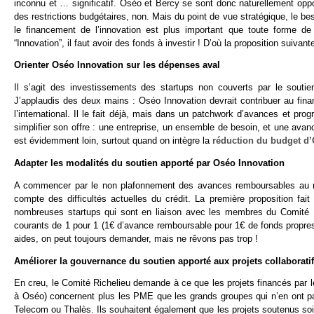
inconnu et … significatif. Oséo et Bercy se sont donc naturellement opp
des restrictions budgétaires, non. Mais du point de vue stratégique, le 
le financement de l’innovation est plus important que toute forme de 
“Innovation”, il faut avoir des fonds à investir ! D’où la proposition suiva
Orienter Oséo Innovation sur les dépenses aval
Il s’agit des investissements des startups non couverts par le soutie
J’applaudis des deux mains : Oséo Innovation devrait contribuer au fin
l’international. Il le fait déjà, mais dans un patchwork d’avances et pro
simplifier son offre : une entreprise, un ensemble de besoin, et une ava
est évidemment loin, surtout quand on intègre la
réduction du budget d
Adapter les modalités du soutien apporté par Oséo Innovation
A commencer par le non plafonnement des avances remboursables au niv
compte des difficultés actuelles du crédit. La première proposition fai
nombreuses startups qui sont en liaison avec les membres du Comité Ri
courants de 1 pour 1 (1€ d’avance remboursable pour 1€ de fonds propre
aides, on peut toujours demander, mais ne rêvons pas trop !
Améliorer la gouvernance du soutien apporté aux projets collaborati
En creu, le Comité Richelieu demande à ce que les projets financés par les
à Oséo) concernent plus les PME que les grands groupes qui n’en ont pas
Telecom ou Thalès. Ils souhaitent également que les projets soutenus soi