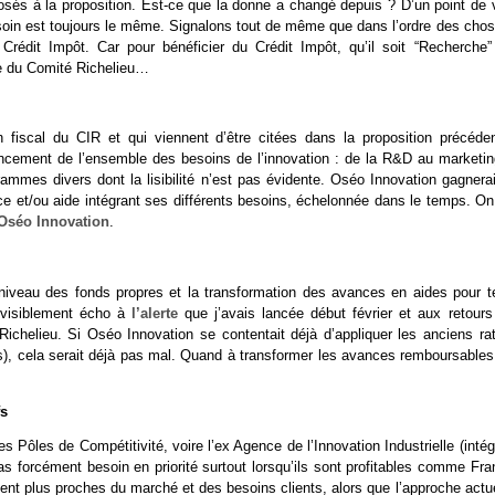
osés à la proposition. Est-ce que la donne a changé depuis ? D’un point de 
besoin est toujours le même. Signalons tout de même que dans l’ordre des chos
Crédit Impôt. Car pour bénéficier du Crédit Impôt, qu’il soit “Recherche”
nte du Comité Richelieu…
n fiscal du CIR et qui viennent d’être citées dans la proposition précéden
ancement de l’ensemble des besoins de l’innovation : de la R&D au marketin
grammes divers dont la lisibilité n’est pas évidente. Oséo Innovation gagnera
nce et/ou aide intégrant ses différents besoins, échelonnée dans le temps. On
’Oséo Innovation
.
eau des fonds propres et la transformation des avances en aides pour te
t visiblement écho à
l’alerte
que j’avais lancée début février et aux retours
chelieu. Si Oséo Innovation se contentait déjà d’appliquer les anciens rat
s), cela serait déjà pas mal. Quand à transformer les avances remboursables
fs
 Pôles de Compétitivité, voire l’ex Agence de l’Innovation Industrielle (inté
 forcément besoin en priorité surtout lorsqu’ils sont profitables comme Fra
ent plus proches du marché et des besoins clients, alors que l’approche actue