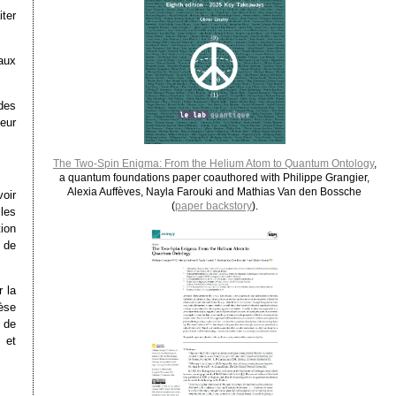
ter
 aux
des
eur
The Two-Spin Enigma: From the Helium Atom to Quantum Ontology
,
a quantum foundations paper coauthored with Philippe Grangier,
Alexia Auffèves, Nayla Farouki and Mathias Van den Bossche
oir
(
paper backstory
).
 les
ion
 de
r la
èse
 de
 et