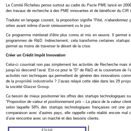
Le Comité Richelieu pense surtout au cadre du
Pacte PME
lancé en 2006
des travaux de recherche à des PME innovantes et de bénéficier du CIR s
Traduite en langage courant, la proposition signifie “
Pitié, n’abandonnez 
orties avant même d’avoir sérieusement vu le jour.
Ce programme mériterait d’être plus connu et mis en oeuvre. Il permet e
programmes de R&D. Indirectement, cela transforme certaines startups d
permet au moins de traverser le désert de la crise.
Créer un Crédit Impôt Innovation
Celui-ci couvrirait non pas simplement les activités de Recherche mais é
jusqu’où descend l’aval. Est-ce pour le “D” de R&D et la couverture de l’
activités non techniques qui permettent de générer des innovations comm
de la
propriété industrielle
? J’avais relayé cette idée dans les
29 propo
la société
Glaizer Group
.
Ce besoin de mieux positionner les offres des startups technologiques s
“
Proposition de valeur et positionnement prix – La place de la valeur clien
selon laquelle 58% des startups technologiques françaises ont une pr
comparaison avec d’autres pays, elle rappelle cette réalité encore mal 
d’une rencontre avec un marché et des besoins clients.