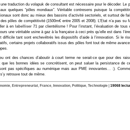
une traduction du volapuk de consultant est nécessaire pour le décoder. Le p
n aux quelques “pôles mondiaux”. Véritable contresens puisque la compétitiv
tionaux sont donc au mieux des bassins d’activité sectoriels, et surtout de fai
des pôles de compétitivité (1500m€ entre 2005 et 2008). L’Etat n’a pas su fa
ller à en
labelliser 71
par clientélisme ! Pour l’instant, l’évaluation de tous
ujours une véritable usine à gaz à la française à ceci près qu’elle est dans l’èr
difficile tant sont enchevêtrés les dispositifs d’aide à l’innovation. Si le ri
tifs, certains projets collaboratifs issus des pôles font tout de même avance
upes.
peu ont des chances d’aboutir à court terme ne serait-ce que pour des rais
t que les bonnes idées se concrétisent, on peut saluer la persistance de ce
ne sont pas spécifiques au numérique mais aux PME innovantes… :). Comme
 s’y retrouve tout de même.
nomie
,
Entrepreneuriat
,
France
,
Innovation
,
Politique
,
Technologie
|
19068 lectu