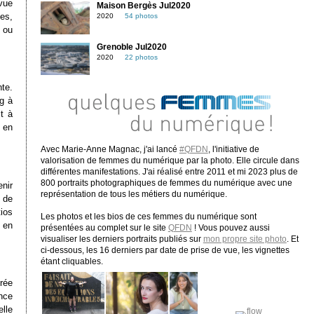
vue
Maison Bergès Jul2020
es,
2020
54 photos
 ou
Grenoble Jul2020
2020
22 photos
te.
g à
it à
 en
Avec Marie-Anne Magnac, j'ai lancé
#QFDN
, l'initiative de
valorisation de femmes du numérique par la photo. Elle circule dans
différentes manifestations. J'ai réalisé entre 2011 et mi 2023 plus de
800 portraits photographiques de femmes du numérique avec une
nir
représentation de tous les métiers du numérique.
 de
ios
Les photos et les bios de ces femmes du numérique sont
 en
présentées au complet sur le site
QFDN
! Vous pouvez aussi
visualiser les derniers portraits publiés sur
mon propre site photo
. Et
ci-dessous, les 16 derniers par date de prise de vue, les vignettes
étant cliquables.
grée
nce
lle