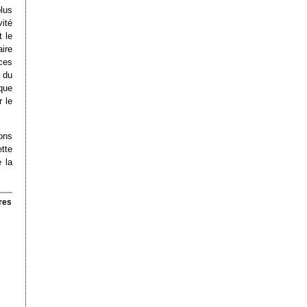
lus
ité
t le
ire
 ces
e du
sque
r le
ons
tte
 la
res