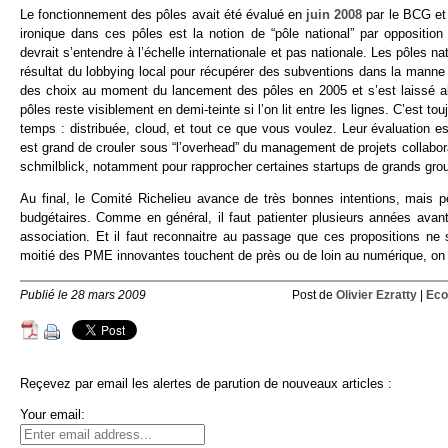
Le fonctionnement des pôles avait été évalué en
juin 2008
par le BCG et 
ironique dans ces pôles est la notion de “pôle national” par oppositio
devrait s’entendre à l’échelle internationale et pas nationale. Les pôles na
résultat du lobbying local pour récupérer des subventions dans la manne 
des choix au moment du lancement des pôles en 2005 et s’est laissé a
pôles reste visiblement en demi-teinte si l’on lit entre les lignes. C’est to
temps : distribuée, cloud, et tout ce que vous voulez. Leur évaluation est 
est grand de crouler sous “l’overhead” du management de projets collabora
schmilblick, notamment pour rapprocher certaines startups de grands gro
Au final, le Comité Richelieu avance de très bonnes intentions, mais 
budgétaires. Comme en général, il faut patienter plusieurs années avan
association. Et il faut reconnaitre au passage que ces propositions 
moitié des PME innovantes touchent de près ou de loin au numérique, on
Publié le 28 mars 2009
Post de
Olivier Ezratty
|
Eco
Reçevez par email les alertes de parution de nouveaux articles :
Your email: