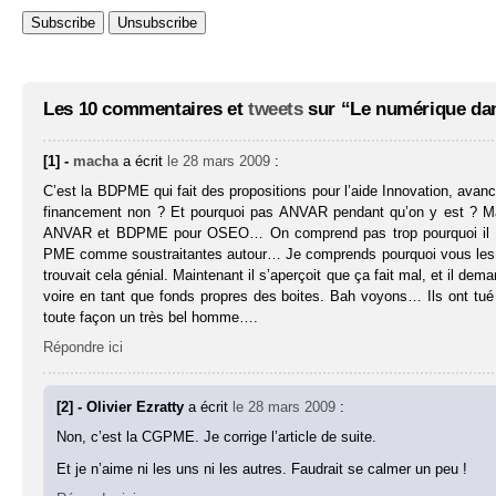
Les 10 commentaires et
tweets
sur “Le numérique dans
[1] -
macha
a écrit
le 28 mars 2009
:
C’est la BDPME qui fait des propositions pour l’aide Innovation, ava
financement non ? Et pourquoi pas ANVAR pendant qu’on y est ? Mais
ANVAR et BDPME pour OSEO… On comprend pas trop pourquoi il se pl
PME comme soustraitantes autour… Je comprends pourquoi vous les aime
trouvait cela génial. Maintenant il s’aperçoit que ça fait mal, et il de
voire en tant que fonds propres des boites. Bah voyons… Ils ont tué 
toute façon un très bel homme….
Répondre ici
[2] - Olivier Ezratty
a écrit
le 28 mars 2009
:
Non, c’est la CGPME. Je corrige l’article de suite.
Et je n’aime ni les uns ni les autres. Faudrait se calmer un peu !