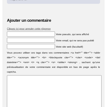
Ajouter un commentaire
Cliquez ici pour annuler cette réponse
Votre pseudo, qui sera affiché
Votre email, qui ne sera pas publié
Votre site web (facultatif)
Vous pouvez utiliser ces tags dans vos commentaires :<a href="" title=""> <abbr
title=""> <acronym title=""> <b> <blockquote cite=""> <cite> <code> <del
datetime=""> <em> <i> <q cite=""> <s> <strike> <strong> , sachant qu'une
prévisualisation de votre commentaire est disponible en bas de page après le
captcha.