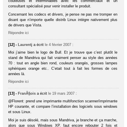
couteuses et interminables avec les commerciaux et un
consultant spécialisé pour venir installer le produit.
Concernant les codecs et drivers, je pense ne pas me tromper en
disant que n’importe quelle distrib Linux intègre nativement plus
de drivers que Vista.
Répondre ici
[12] -
Laurentj
a écrit
le 4 février 2007
:
Moi j’aime bien le logo de Bull. Et je trouve que c’est plutôt le
stand de Mandriva qui fait vraiment penser au style des années
70 : tout en angle bien rond, couleurs orangés, grosses lampes
sphériques orange etc.. C’etait tout à fait les formes de ces
années là.
Répondre ici
[13] -
FranÃ§ois
a écrit
le 19 mars 2007
:
@Florent: prend une imprimante multifonction scanner/imprimante
HP courante, et compare l’installation des logiciels sous windows
et sous Linux.
Moi je suis désolé, mais sous Mandriva, je branche et ça marche,
alors que sous Windows XP, faut encore rebouter 2 fois et