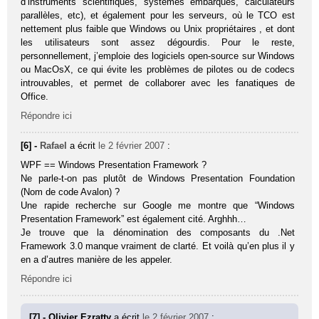
d’instruments scientifiques, systèmes embarqués, calculateurs
parallèles, etc), et également pour les serveurs, où le TCO est
nettement plus faible que Windows ou Unix propriétaires , et dont
les utilisateurs sont assez dégourdis. Pour le reste,
personnellement, j’emploie des logiciels open-source sur Windows
ou MacOsX, ce qui évite les problèmes de pilotes ou de codecs
introuvables, et permet de collaborer avec les fanatiques de
Office.
Répondre ici
[6] -
Rafael
a écrit
le 2 février 2007
:
WPF == Windows Presentation Framework ?
Ne parle-t-on pas plutôt de Windows Presentation Foundation
(Nom de code Avalon) ?
Une rapide recherche sur Google me montre que “Windows
Presentation Framework” est également cité. Arghhh…
Je trouve que la dénomination des composants du .Net
Framework 3.0 manque vraiment de clarté. Et voilà qu’en plus il y
en a d’autres manière de les appeler.
Répondre ici
[7] - Olivier Ezratty
a écrit
le 2 février 2007
: