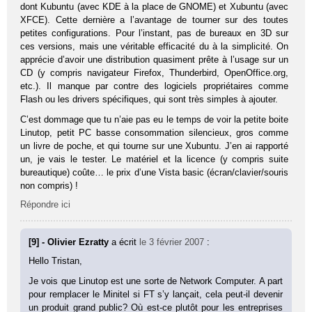
dont Kubuntu (avec KDE à la place de GNOME) et Xubuntu (avec
XFCE). Cette dernière a l’avantage de tourner sur des toutes
petites configurations. Pour l’instant, pas de bureaux en 3D sur
ces versions, mais une véritable efficacité du à la simplicité. On
apprécie d’avoir une distribution quasiment prête à l’usage sur un
CD (y compris navigateur Firefox, Thunderbird, OpenOffice.org,
etc.). Il manque par contre des logiciels propriétaires comme
Flash ou les drivers spécifiques, qui sont très simples à ajouter.
C’est dommage que tu n’aie pas eu le temps de voir la petite boite
Linutop, petit PC basse consommation silencieux, gros comme
un livre de poche, et qui tourne sur une Xubuntu. J’en ai rapporté
un, je vais le tester. Le matériel et la licence (y compris suite
bureautique) coûte… le prix d’une Vista basic (écran/clavier/souris
non compris) !
Répondre ici
[9] - Olivier Ezratty
a écrit
le 3 février 2007
:
Hello Tristan,
Je vois que Linutop est une sorte de Network Computer. A part
pour remplacer le Minitel si FT s’y lançait, cela peut-il devenir
un produit grand public? Où est-ce plutôt pour les entreprises