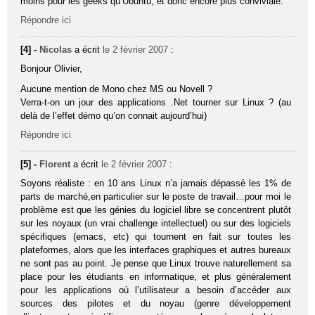
moins pour les geeks qu’Ubuntu, et donc encore plus conviviale.
Répondre ici
[4] -
Nicolas
a écrit
le 2 février 2007
:
Bonjour Olivier,
Aucune mention de Mono chez MS ou Novell ?
Verra-t-on un jour des applications .Net tourner sur Linux ? (au
delà de l’effet démo qu’on connait aujourd’hui)
Répondre ici
[5] -
Florent
a écrit
le 2 février 2007
:
Soyons réaliste : en 10 ans Linux n’a jamais dépassé les 1% de
parts de marché,en particulier sur le poste de travail…pour moi le
problème est que les génies du logiciel libre se concentrent plutôt
sur les noyaux (un vrai challenge intellectuel) ou sur des logiciels
spécifiques (emacs, etc) qui tournent en fait sur toutes les
plateformes, alors que les interfaces graphiques et autres bureaux
ne sont pas au point. Je pense que Linux trouve naturellement sa
place pour les étudiants en informatique, et plus généralement
pour les applications où l’utilisateur a besoin d’accéder aux
sources des pilotes et du noyau (genre développement