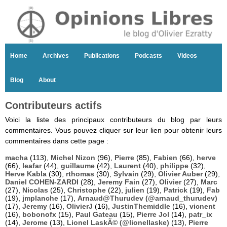
Home
Archives
Publications
Podcasts
Videos
Blog
About
Contributeurs actifs
Voici la liste des principaux contributeurs du blog par leurs
commentaires. Vous pouvez cliquer sur leur lien pour obtenir leurs
commentaires dans cette page :
macha
(113),
Michel Nizon
(96),
Pierre
(85),
Fabien
(66),
herve
(66),
leafar
(44),
guillaume
(42),
Laurent
(40),
philippe
(32),
Herve Kabla
(30),
rthomas
(30),
Sylvain
(29),
Olivier Auber
(29),
Daniel COHEN-ZARDI
(28),
Jeremy Fain
(27),
Olivier
(27),
Marc
(27),
Nicolas
(25),
Christophe
(22),
julien
(19),
Patrick
(19),
Fab
(19),
jmplanche
(17),
Arnaud@Thurudev (@arnaud_thurudev)
(17),
Jeremy
(16),
OlivierJ
(16),
JustinThemiddle
(16),
vicnent
(16),
bobonofx
(15),
Paul Gateau
(15),
Pierre Jol
(14),
patr_ix
(14),
Jerome
(13),
Lionel LaskÃ© (@lionellaske)
(13),
Pierre