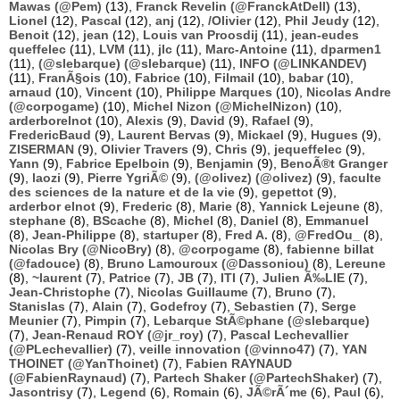
Mawas (@Pem)
(13),
Franck Revelin (@FranckAtDell)
(13),
Lionel
(12),
Pascal
(12),
anj
(12),
/Olivier
(12),
Phil Jeudy
(12),
Benoit
(12),
jean
(12),
Louis van Proosdij
(11),
jean-eudes
queffelec
(11),
LVM
(11),
jlc
(11),
Marc-Antoine
(11),
dparmen1
(11),
(@slebarque) (@slebarque)
(11),
INFO (@LINKANDEV)
(11),
FranÃ§ois
(10),
Fabrice
(10),
Filmail
(10),
babar
(10),
arnaud
(10),
Vincent
(10),
Philippe Marques
(10),
Nicolas Andre
(@corpogame)
(10),
Michel Nizon (@MichelNizon)
(10),
arderborelnot
(10),
Alexis
(9),
David
(9),
Rafael
(9),
FredericBaud
(9),
Laurent Bervas
(9),
Mickael
(9),
Hugues
(9),
ZISERMAN
(9),
Olivier Travers
(9),
Chris
(9),
jequeffelec
(9),
Yann
(9),
Fabrice Epelboin
(9),
Benjamin
(9),
BenoÃ®t Granger
(9),
laozi
(9),
Pierre YgriÃ©
(9),
(@olivez) (@olivez)
(9),
faculte
des sciences de la nature et de la vie
(9),
gepettot
(9),
arderbor elnot
(9),
Frederic
(8),
Marie
(8),
Yannick Lejeune
(8),
stephane
(8),
BScache
(8),
Michel
(8),
Daniel
(8),
Emmanuel
(8),
Jean-Philippe
(8),
startuper
(8),
Fred A.
(8),
@FredOu_
(8),
Nicolas Bry (@NicoBry)
(8),
@corpogame
(8),
fabienne billat
(@fadouce)
(8),
Bruno Lamouroux (@Dassoniou)
(8),
Lereune
(8),
~laurent
(7),
Patrice
(7),
JB
(7),
ITI
(7),
Julien Ã‰LIE
(7),
Jean-Christophe
(7),
Nicolas Guillaume
(7),
Bruno
(7),
Stanislas
(7),
Alain
(7),
Godefroy
(7),
Sebastien
(7),
Serge
Meunier
(7),
Pimpin
(7),
Lebarque StÃ©phane (@slebarque)
(7),
Jean-Renaud ROY (@jr_roy)
(7),
Pascal Lechevallier
(@PLechevallier)
(7),
veille innovation (@vinno47)
(7),
YAN
THOINET (@YanThoinet)
(7),
Fabien RAYNAUD
(@FabienRaynaud)
(7),
Partech Shaker (@PartechShaker)
(7),
Jasontrisy
(7),
Legend
(6),
Romain
(6),
JÃ©rÃ´me
(6),
Paul
(6),