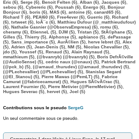
Eric
(6),
Serge
(6),
Benoit Felten
(6),
Alban
(6),
Jacques
(6),
sebou
(6),
Cybereric
(6),
Poussah
(6),
Energo
(6),
Bonjour
Bonjour
(6),
boris
(6),
MAS
(6),
antoine
(6),
canard65
(6),
Richard T
(6),
PEAI60
(6),
Free4ever
(6),
Guerric
(6),
Richard
(6),
tvtweet
(6),
loÃ¯c
(6),
Matthieu Dufour (@_matthieudufour)
(6),
Nathalie Gasnier (@ObservaEmpresa)
(6),
romu
(6),
cheramy
(6),
EtienneL
(5),
DJM
(5),
Tristan
(5),
StÃ©phane
(5),
Gilles
(5),
Thierry
(5),
Alphonse
(5),
apbianco
(5),
dePassage
(5),
Sans_importance
(5),
AurÃ©lien
(5),
herve lebret
(5),
Alex
(5),
Adrien
(5),
Jean-Denis
(5),
NM
(5),
Nicolas Chevallier
(5),
jdo
(5),
Youssef
(5),
Renaud
(5),
Alain Raynaud
(5),
mmathieum
(5),
(@bvanryb) (@bvanryb)
(5),
Boris DefrÃ©ville
(@AudioSense)
(5),
cedric naux (@cnaux)
(5),
Patrick Bertrand
(@pck_b)
(5),
(@arnaud_thurudev) (@arnaud_thurudev)
(5),
(@PLechevallier) (@PLechevallier)
(5),
Stanislas Segard
(@El_Stanou)
(5),
Pierre Mawas (@PemLT)
(5),
Fabrice
Camurat (@fabricecamurat)
(5),
Hugues SÃ©vÃ©rac
(5),
Laurent Fournier
(5),
Pierre Metivier (@PierreMetivier)
(5),
Hugues Severac
(5),
hervet
(5),
Joel
(5)
Contributions sous le pseudo
SergeG
Un seul commentaire sous ce pseudo.