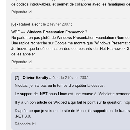
de codecs introuvables, et permet de collaborer avec les fanatiques de
Répondre ici
[6] -
Rafael
a écrit
le 2 février 2007
:
WPF == Windows Presentation Framework ?
Ne parle-t-on pas plutôt de Windows Presentation Foundation (Nom de
Une rapide recherche sur Google me montre que “Windows Presentati
Je trouve que la dénomination des composants du .Net Framework 3.0 
de les appeler.
Répondre ici
[7] - Olivier Ezratty
a écrit
le 2 février 2007
:
Nicolas, je n’ai pas eu le temps d’enquêter là-dessus.
Le support de .NET sous Linux est une course à l’échalotte perma
Il y a un bon article de Wikipedia qui fait le point sur la question:
htt
D’après ce que je vois sur le site de Mono, ils supporteront le fra
.NET 3.0.
Répondre ici