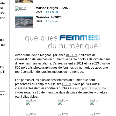
cidé
is.
Maison Bergès Jul2020
2020
54 photos
ssi
Grenoble Jul2020
ent
2020
22 photos
tout
 ce
Avec Marie-Anne Magnac, j'ai lancé
#QFDN
, l'initiative de
valorisation de femmes du numérique par la photo. Elle circule dans
différentes manifestations. J'ai réalisé entre 2011 et mi 2023 plus de
ra,
800 portraits photographiques de femmes du numérique avec une
u’il
représentation de tous les métiers du numérique.
Les photos et les bios de ces femmes du numérique sont
présentées au complet sur le site
QFDN
! Vous pouvez aussi
visualiser les derniers portraits publiés sur
mon propre site photo
. Et
ci-dessous, les 16 derniers par date de prise de vue, les vignettes
res
étant cliquables.