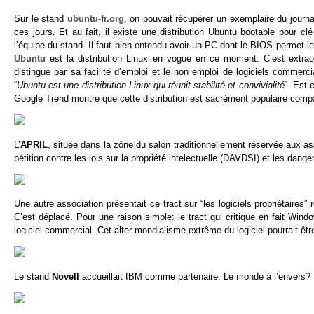
Sur le stand
ubuntu-fr.org
, on pouvait récupérer un exemplaire du journ
ces jours. Et au fait, il existe une distribution Ubuntu bootable pour c
l’équipe du stand. Il faut bien entendu avoir un PC dont le BIOS permet l
Ubuntu
est la distribution Linux en vogue en ce moment. C’est extraord
distingue par sa facilité d’emploi et le non emploi de logiciels commerc
“
Ubuntu est une distribution Linux qui réunit stabilité et convivialité
“. Est-
Google Trend montre que cette distribution est sacrément populaire compa
L’
APRIL
, située dans la zône du salon traditionnellement réservée aux as
pétition contre les lois sur la propriété intelectuelle (DAVDSI) et les dangers
Une autre association présentait ce tract sur “les logiciels propriétaires” 
C’est déplacé. Pour une raison simple: le tract qui critique en fait Wind
logiciel commercial. Cet alter-mondialisme extrême du logiciel pourrait êt
Le stand
Novell
accueillait IBM comme partenaire. Le monde à l’envers? 