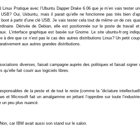
al Linux Pratique avec l’Ubuntu Dapper Drake 6.06 que je m’en vais tester un
lé USB? Oui, Usbuntu, mais il parait qu’elle ne fonctionne pas très bien d’ap
e boot à partir d’une clé USB. Je vais tester cela tout de même un de ces qua
inaire. Dérivée de Debian, elle est positionnée sur le poste de travail et
iaux. L’interface graphique est basée sur Gnome. Le site ubuntu-fr.org indiqu
ce à dire que ce n’est pas le cas des autres distributions Linux? Un petit cou
rativement aux autres grandes distributions.
sociations diverses, faisait campagne auprès des politiques et faisait signer
 qu’elle fait courir aux logiciels libres.
responsables de la peste et de tout le reste (comme la “dictature intellectuell
ows et Microsoft fait un amalgamme en jettant l’opprobre sur toute l’industri
re un peu plus nuancé.
Non, car IBM avait aussi son stand sur le salon.