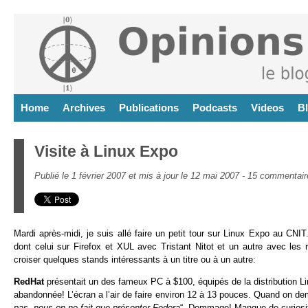
Home
Archives
Publications
Podcasts
Videos
B
Visite à Linux Expo
Publié le 1 février 2007 et mis à jour le 12 mai 2007 -
15 commentair
Mardi après-midi, je suis allé faire un petit tour sur Linux Expo au CNI
dont celui sur Firefox et XUL avec Tristant Nitot et un autre avec les r
croiser quelques stands intéressants à un titre ou à un autre:
RedHat
présentait un des fameux PC à $100, équipés de la distribution Li
abandonnée! L’écran a l’air de faire environ 12 à 13 pouces. Quand on dema
pas, nous on ne fait que présenter Fedora
“. Dommage! Manque de curiosit