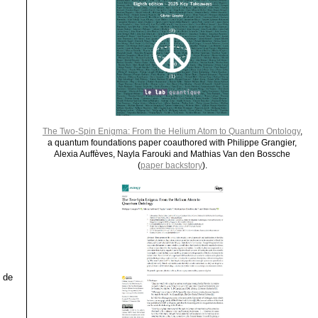
The Two-Spin Enigma: From the Helium Atom to Quantum Ontology
,
a quantum foundations paper coauthored with Philippe Grangier,
Alexia Auffèves, Nayla Farouki and Mathias Van den Bossche
(
paper backstory
).
 de