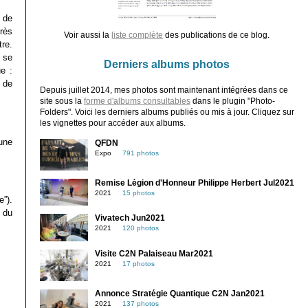
 de
rès
Voir aussi la
liste complète
des publications de ce blog.
tre.
 se
Derniers albums photos
e :
p de
Depuis juillet 2014, mes photos sont maintenant intégrées dans ce
site sous la
forme d'albums consultables
dans le plugin "Photo-
Folders". Voici les derniers albums publiés ou mis à jour. Cliquez sur
les vignettes pour accéder aux albums.
 une
QFDN
Expo
791 photos
Remise Légion d'Honneur Philippe Herbert Jul2021
2021
15 photos
e”).
e du
Vivatech Jun2021
2021
120 photos
Visite C2N Palaiseau Mar2021
2021
17 photos
Annonce Stratégie Quantique C2N Jan2021
2021
137 photos