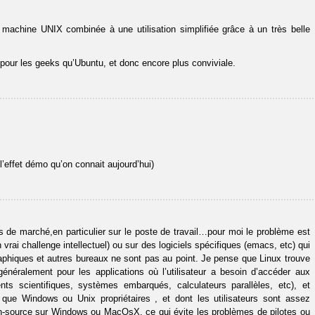
 machine UNIX combinée à une utilisation simplifiée grâce à un très belle
 pour les geeks qu’Ubuntu, et donc encore plus conviviale.
 l’effet démo qu’on connait aujourd’hui)
 de marché,en particulier sur le poste de travail…pour moi le problème est
 vrai challenge intellectuel) ou sur des logiciels spécifiques (emacs, etc) qui
graphiques et autres bureaux ne sont pas au point. Je pense que Linux trouve
généralement pour les applications où l’utilisateur a besoin d’accéder aux
ts scientifiques, systèmes embarqués, calculateurs parallèles, etc), et
que Windows ou Unix propriétaires , et dont les utilisateurs sont assez
pen-source sur Windows ou MacOsX, ce qui évite les problèmes de pilotes ou