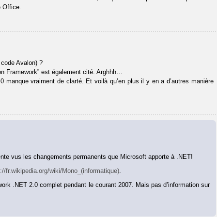
 Office.
 code Avalon) ?
on Framework” est également cité. Arghhh…
manque vraiment de clarté. Et voilà qu’en plus il y en a d’autres manière
nente vus les changements permanents que Microsoft apporte à .NET!
p://fr.wikipedia.org/wiki/Mono_(informatique)
.
mework .NET 2.0 complet pendant le courant 2007. Mais pas d’information sur