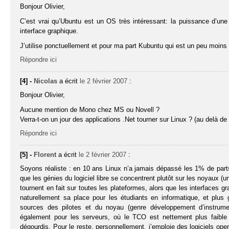
Bonjour Olivier,
C’est vrai qu’Ubuntu est un OS très intéressant: la puissance d’une
interface graphique.
J’utilise ponctuellement et pour ma part Kubuntu qui est un peu moins
Répondre ici
[4] -
Nicolas
a écrit
le 2 février 2007
:
Bonjour Olivier,
Aucune mention de Mono chez MS ou Novell ?
Verra-t-on un jour des applications .Net tourner sur Linux ? (au delà de
Répondre ici
[5] -
Florent
a écrit
le 2 février 2007
:
Soyons réaliste : en 10 ans Linux n’a jamais dépassé les 1% de parts
que les génies du logiciel libre se concentrent plutôt sur les noyaux (un
tournent en fait sur toutes les plateformes, alors que les interfaces 
naturellement sa place pour les étudiants en informatique, et plus 
sources des pilotes et du noyau (genre développement d’instrumen
également pour les serveurs, où le TCO est nettement plus faible 
dégourdis. Pour le reste, personnellement, j’emploie des logiciels o