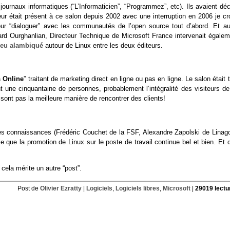
journaux informatiques (“L’Informaticien”, “Programmez”, etc). Ils avaient dé
eur était présent à ce salon depuis 2002 avec une interruption en 2006 je cro
our “dialoguer” avec les communautés de l’open source tout d’abord. Et au
ard Ourghanlian, Directeur Technique de Microsoft France intervenait égalem
peu alambiqué
autour de Linux entre les deux éditeurs.
 Online
” traitant de marketing direct en ligne ou pas en ligne. Le salon était 
 une cinquantaine de personnes, probablement l’intégralité des visiteurs de
sont pas la meilleure manière de rencontrer des clients!
ques connaissances (Frédéric Couchet de la FSF, Alexandre Zapolski de Linago
e que la promotion de Linux sur le poste de travail continue bel et bien. Et q
cela mérite un autre “post”.
Post de
Olivier Ezratty
|
Logiciels
,
Logiciels libres
,
Microsoft
|
29019 lectu