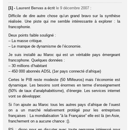
[1] -
Laurent Bervas
a écrit
le 9 décembre 2007
:
Difficile de dire autre chose qu’un grand bravo sur la synthèse
réalisée. Une piste qui me semble intéressante à explorer : la
francophonie.
Deux points faible souligné :
– La masse critique.
– Le manque de dynamisme de l’économie.
Je suis installé au Maroc qui est un véritable pays émergeant
francophone. Quelques données :
– 30 millions d’habitant
– 450 000 abonnés ADSL (1er pays connecté d’afrique)
Certes le PIB reste modeste (50 MMeuros) mais l’économie est
dynamique. Les besoins sont énormes en terme d’enseignement
(50% de taux d’analphabétisme), d’énergie. Les services internet
vont se développer.
Si l’on ajoute au Maroc tous les autres pays d’afrique de l’ouest
on a un marché relativement protégé pour les entreprises
françaises : La mondialisation “à la Française” elle est là (en Asie,
franchement on a aucune chance :().
PS : dispo pour en discuter avec toute personne intéressé pour