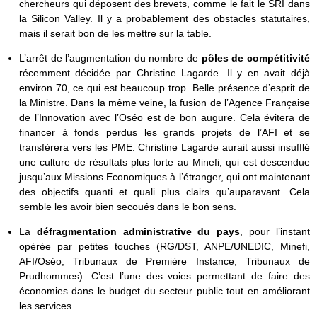
chercheurs qui déposent des brevets, comme le fait le SRI dans
la Silicon Valley. Il y a probablement des obstacles statutaires,
mais il serait bon de les mettre sur la table.
L’arrêt de l’augmentation du nombre de
pôles de compétitivité
récemment décidée par Christine Lagarde. Il y en avait déjà
environ 70, ce qui est beaucoup trop. Belle présence d’esprit de
la Ministre. Dans la même veine, la fusion de l’Agence Française
de l’Innovation avec l’Oséo est de bon augure. Cela évitera de
financer à fonds perdus les grands projets de l’AFI et se
transfèrera vers les PME. Christine Lagarde aurait aussi insufflé
une culture de résultats plus forte au Minefi, qui est descendue
jusqu’aux Missions Economiques à l’étranger, qui ont maintenant
des objectifs quanti et quali plus clairs qu’auparavant. Cela
semble les avoir bien secoués dans le bon sens.
La
défragmentation administrative du pays
, pour l’instant
opérée par petites touches (RG/DST, ANPE/UNEDIC, Minefi,
AFI/Oséo, Tribunaux de Première Instance, Tribunaux de
Prudhommes). C’est l’une des voies permettant de faire des
économies dans le budget du secteur public tout en améliorant
les services.