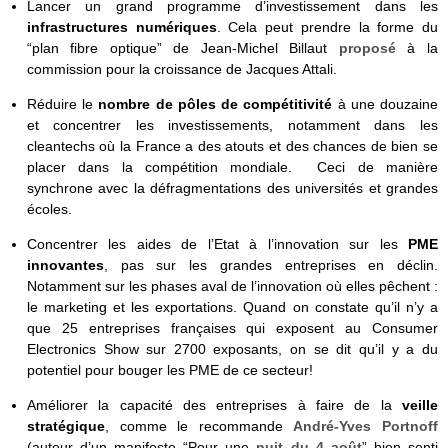
Lancer un grand programme d’investissement dans les
infrastructures numériques
. Cela peut prendre la forme du
“plan fibre optique” de Jean-Michel Billaut
proposé
à la
commission pour la croissance de Jacques Attali.
Réduire le
nombre de pôles de compétitivité
à une douzaine
et concentrer les investissements, notamment dans les
cleantechs où la France a des atouts et des chances de bien se
placer dans la compétition mondiale. Ceci de manière
synchrone avec la défragmentations des universités et grandes
écoles.
Concentrer les aides de l’Etat à l’innovation sur les
PME
innovantes
, pas sur les grandes entreprises en déclin.
Notamment sur les phases aval de l’innovation où elles pêchent :
le marketing et les exportations. Quand on constate qu’il n’y a
que 25 entreprises françaises qui exposent au Consumer
Electronics Show sur 2700 exposants, on se dit qu’il y a du
potentiel pour bouger les PME de ce secteur!
Améliorer la capacité des entreprises à faire de la
veille
stratégique
, comme le recommande
André-Yves Portnoff
(auteur d’un manifeste “Pour une
nuit du 4 août
” bien senti