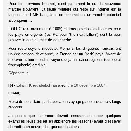
Pour les services Internet, c’est justement là ou de nouveaux
marché s’ouvrent. La seule frontière qui reste sur Internet est la
langue : les PME françaises de l’internet ont un marché potentiel
a conquérir …
L’OLPC (ex. ordinateur à 100$) et tous projets d’ordinateurs pour
les pays émergents (les PC pour “the next billion”) sont là pour
prouver la consistence de ce marché.
Pour reste soyons modeste. Même si les dirigeants français ont
un égo national développé, la France est un “petit” pays. Avant de
se réver acteur mondial, soyons déjà un acteur régional (europe et
francophonie) crédible.
Répondre ici
[6] -
Edwin Khodabakchian
a écrit
le 10 décembre 2007
:
Olivier,
Merci de nous faire participer a ton voyage grace a ces trois longs
rapports.
Je pense que la france devrait essayer de creer quelques
examples reussites (et en apprendre les lessons) avant d’essayer
de mettre en oeuvre des grands chantiers.