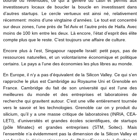
bourse ou revendues, ce qui a généré du cash et permis aux
investisseurs locaux de boucler la boucle en investissant dans
d’autres startups. Le cercle vertueux est ainsi né, relativement
récemment: moins d’une vingtaine d’années. Le tout est concentré
sur deux zones, l’une près de Tel Aviv et l’autre près de Haifa. Avec
moins de 100 km entre les deux. Là encore, l’état d’esprit des élite
compte plus que le reste. C’est toujours une affaire de culture.
Encore plus à l’est, Singapour rappelle Israël: petit pays, pas de
ressources naturelles, et un volontarisme économique et politique
certains. Le pays a l’une des économies les plus libres au monde.
En Europe, il n’y a pas d’équivalent de la Silicon Valley. Ce qui s’en
rapproche le plus est Cambridge au Royaume Uni et Grenoble en
France. Cambridge du fait de son université qui est l’une des
meilleures du monde et des entreprises et laboratoires de
recherche qui gravitent autour. C’est une ville entièrement tournée
vers le savoir et les technologies. Grenoble car on y produit du
silicium, qu’il y a une masse critique de laboratoires (INRIA, CEA-
LETI), d’universités et grandes écoles scientifiques, de startups
(pôle Minatec) et grandes entreprises (STM, Soitec). Mais
l’ensemble n’a évidemment pas la dimension de la Silicon Valley et