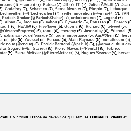
Fred A.
(8),
@FredOu_
(8),
Nicolas Bry (@NicoBry)
(8),
@corpogame
(8),
ereune
(8),
~laurent
(7),
Patrice
(7),
JB
(7),
ITI
(7),
Julien Ã‰LIE
(7),
Jean-
7),
Godefroy
(7),
Sebastien
(7),
Serge Meunier
(7),
Pimpin
(7),
Lebarque
Lechevallier (@PLechevallier)
(7),
veille innovation (@vinno47)
(7),
YAN
),
Partech Shaker (@PartechShaker)
(7),
arderborelnot
(7),
Legend
(6),
6),
Alban
(6),
Jacques
(6),
sebou
(6),
Cybereric
(6),
Poussah
(6),
Energo
(6
hard T
(6),
PEAI60
(6),
Free4ever
(6),
Guerric
(6),
Richard
(6),
tvtweet
(6),
 (@ObservaEmpresa)
(6),
romu
(6),
cheramy
(6),
Jasontrisy
(6),
EtienneL
(5
),
apbianco
(5),
dePassage
(5),
Sans_importance
(5),
AurÃ©lien
(5),
herv
er
(5),
jdo
(5),
Youssef
(5),
Renaud
(5),
Alain Raynaud
(5),
mmathieum
(5),
ric naux (@cnaux)
(5),
Patrick Bertrand (@pck_b)
(5),
(@arnaud_thurudev
slas Segard (@El_Stanou)
(5),
Pierre Mawas (@PemLT)
(5),
Fabrice
nier
(5),
Pierre Metivier (@PierreMetivier)
(5),
Hugues Severac
(5),
hervet
rmis à Microsoft France de devenir ce qu’il est: les utilisateurs, clients et