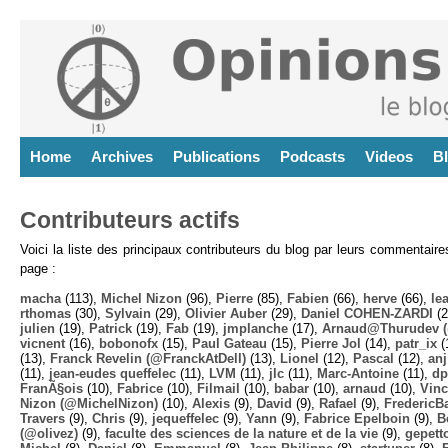
Home
Archives
Publications
Podcasts
Videos
B
Contributeurs actifs
Voici la liste des principaux contributeurs du blog par leurs commentair
page :
macha
(113),
Michel Nizon
(96),
Pierre
(85),
Fabien
(66),
herve
(66),
lea
rthomas
(30),
Sylvain
(29),
Olivier Auber
(29),
Daniel COHEN-ZARDI
(2
julien
(19),
Patrick
(19),
Fab
(19),
jmplanche
(17),
Arnaud@Thurudev (
vicnent
(16),
bobonofx
(15),
Paul Gateau
(15),
Pierre Jol
(14),
patr_ix
(
(13),
Franck Revelin (@FranckAtDell)
(13),
Lionel
(12),
Pascal
(12),
anj
(11),
jean-eudes queffelec
(11),
LVM
(11),
jlc
(11),
Marc-Antoine
(11),
dp
FranÃ§ois
(10),
Fabrice
(10),
Filmail
(10),
babar
(10),
arnaud
(10),
Vinc
Nizon (@MichelNizon)
(10),
Alexis
(9),
David
(9),
Rafael
(9),
FredericB
Travers
(9),
Chris
(9),
jequeffelec
(9),
Yann
(9),
Fabrice Epelboin
(9),
B
(@olivez)
(9),
faculte des sciences de la nature et de la vie
(9),
gepett