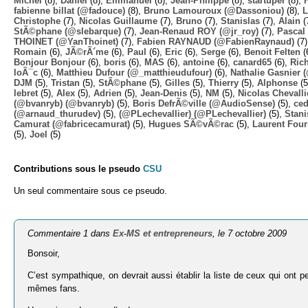
Michel
(8),
Daniel
(8),
Emmanuel
(8),
Jean-Philippe
(8),
startuper
(8),
fabienne billat (@fadouce)
(8),
Bruno Lamouroux (@Dassoniou)
(8),
L
Christophe
(7),
Nicolas Guillaume
(7),
Bruno
(7),
Stanislas
(7),
Alain
(
StÃ©phane (@slebarque)
(7),
Jean-Renaud ROY (@jr_roy)
(7),
Pascal 
THOINET (@YanThoinet)
(7),
Fabien RAYNAUD (@FabienRaynaud)
(7
Romain
(6),
JÃ©rÃ´me
(6),
Paul
(6),
Eric
(6),
Serge
(6),
Benoit Felten
(
Bonjour Bonjour
(6),
boris
(6),
MAS
(6),
antoine
(6),
canard65
(6),
Ric
loÃ¯c
(6),
Matthieu Dufour (@_matthieudufour)
(6),
Nathalie Gasnier
DJM
(5),
Tristan
(5),
StÃ©phane
(5),
Gilles
(5),
Thierry
(5),
Alphonse
(5
lebret
(5),
Alex
(5),
Adrien
(5),
Jean-Denis
(5),
NM
(5),
Nicolas Chevalli
(@bvanryb) (@bvanryb)
(5),
Boris DefrÃ©ville (@AudioSense)
(5),
ced
(@arnaud_thurudev)
(5),
(@PLechevallier) (@PLechevallier)
(5),
Stani
Camurat (@fabricecamurat)
(5),
Hugues SÃ©vÃ©rac
(5),
Laurent Four
(5),
Joel
(5)
Contributions sous le pseudo
CSU
Un seul commentaire sous ce pseudo.
Commentaire 1 dans
Ex-MS et entrepreneurs
, le 7 octobre 2009
Bonsoir,
C’est sympathique, on devrait aussi établir la liste de ceux qui ont pe
mêmes fans.