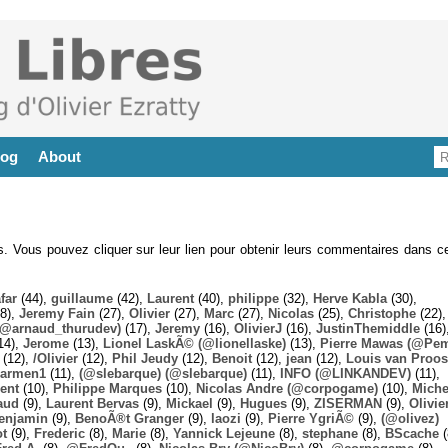
log
About
es. Vous pouvez cliquer sur leur lien pour obtenir leurs commentaires dans ce
far
(44),
guillaume
(42),
Laurent
(40),
philippe
(32),
Herve Kabla
(30),
8),
Jeremy Fain
(27),
Olivier
(27),
Marc
(27),
Nicolas
(25),
Christophe
(22),
@arnaud_thurudev)
(17),
Jeremy
(16),
OlivierJ
(16),
JustinThemiddle
(16)
14),
Jerome
(13),
Lionel LaskÃ© (@lionellaske)
(13),
Pierre Mawas (@Pe
(12),
/Olivier
(12),
Phil Jeudy
(12),
Benoit
(12),
jean
(12),
Louis van Proos
armen1
(11),
(@slebarque) (@slebarque)
(11),
INFO (@LINKANDEV)
(11),
ent
(10),
Philippe Marques
(10),
Nicolas Andre (@corpogame)
(10),
Miche
aud
(9),
Laurent Bervas
(9),
Mickael
(9),
Hugues
(9),
ZISERMAN
(9),
Olivie
enjamin
(9),
BenoÃ®t Granger
(9),
laozi
(9),
Pierre YgriÃ©
(9),
(@olivez)
ot
(9),
Frederic
(8),
Marie
(8),
Yannick Lejeune
(8),
stephane
(8),
BScache
(