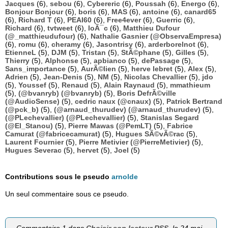
Jacques
(6),
sebou
(6),
Cybereric
(6),
Poussah
(6),
Energo
(6),
Bonjour Bonjour
(6),
boris
(6),
MAS
(6),
antoine
(6),
canard65
(6),
Richard T
(6),
PEAI60
(6),
Free4ever
(6),
Guerric
(6),
Richard
(6),
tvtweet
(6),
loÃ¯c
(6),
Matthieu Dufour
(@_matthieudufour)
(6),
Nathalie Gasnier (@ObservaEmpresa)
(6),
romu
(6),
cheramy
(6),
Jasontrisy
(6),
arderborelnot
(6),
EtienneL
(5),
DJM
(5),
Tristan
(5),
StÃ©phane
(5),
Gilles
(5),
Thierry
(5),
Alphonse
(5),
apbianco
(5),
dePassage
(5),
Sans_importance
(5),
AurÃ©lien
(5),
herve lebret
(5),
Alex
(5),
Adrien
(5),
Jean-Denis
(5),
NM
(5),
Nicolas Chevallier
(5),
jdo
(5),
Youssef
(5),
Renaud
(5),
Alain Raynaud
(5),
mmathieum
(5),
(@bvanryb) (@bvanryb)
(5),
Boris DefrÃ©ville
(@AudioSense)
(5),
cedric naux (@cnaux)
(5),
Patrick Bertrand
(@pck_b)
(5),
(@arnaud_thurudev) (@arnaud_thurudev)
(5),
(@PLechevallier) (@PLechevallier)
(5),
Stanislas Segard
(@El_Stanou)
(5),
Pierre Mawas (@PemLT)
(5),
Fabrice
Camurat (@fabricecamurat)
(5),
Hugues SÃ©vÃ©rac
(5),
Laurent Fournier
(5),
Pierre Metivier (@PierreMetivier)
(5),
Hugues Severac
(5),
hervet
(5),
Joel
(5)
Contributions sous le pseudo
arnolde
Un seul commentaire sous ce pseudo.