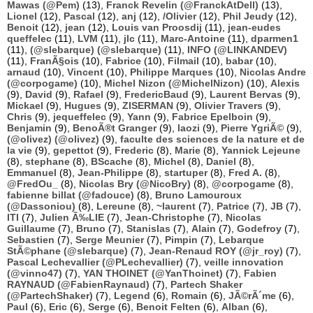
Mawas (@Pem)
(13),
Franck Revelin (@FranckAtDell)
(13),
Lionel
(12),
Pascal
(12),
anj
(12),
/Olivier
(12),
Phil Jeudy
(12),
Benoit
(12),
jean
(12),
Louis van Proosdij
(11),
jean-eudes
queffelec
(11),
LVM
(11),
jlc
(11),
Marc-Antoine
(11),
dparmen1
(11),
(@slebarque) (@slebarque)
(11),
INFO (@LINKANDEV)
(11),
FranÃ§ois
(10),
Fabrice
(10),
Filmail
(10),
babar
(10),
arnaud
(10),
Vincent
(10),
Philippe Marques
(10),
Nicolas Andre
(@corpogame)
(10),
Michel Nizon (@MichelNizon)
(10),
Alexis
(9),
David
(9),
Rafael
(9),
FredericBaud
(9),
Laurent Bervas
(9),
Mickael
(9),
Hugues
(9),
ZISERMAN
(9),
Olivier Travers
(9),
Chris
(9),
jequeffelec
(9),
Yann
(9),
Fabrice Epelboin
(9),
Benjamin
(9),
BenoÃ®t Granger
(9),
laozi
(9),
Pierre YgriÃ©
(9),
(@olivez) (@olivez)
(9),
faculte des sciences de la nature et de
la vie
(9),
gepettot
(9),
Frederic
(8),
Marie
(8),
Yannick Lejeune
(8),
stephane
(8),
BScache
(8),
Michel
(8),
Daniel
(8),
Emmanuel
(8),
Jean-Philippe
(8),
startuper
(8),
Fred A.
(8),
@FredOu_
(8),
Nicolas Bry (@NicoBry)
(8),
@corpogame
(8),
fabienne billat (@fadouce)
(8),
Bruno Lamouroux
(@Dassoniou)
(8),
Lereune
(8),
~laurent
(7),
Patrice
(7),
JB
(7),
ITI
(7),
Julien Ã‰LIE
(7),
Jean-Christophe
(7),
Nicolas
Guillaume
(7),
Bruno
(7),
Stanislas
(7),
Alain
(7),
Godefroy
(7),
Sebastien
(7),
Serge Meunier
(7),
Pimpin
(7),
Lebarque
StÃ©phane (@slebarque)
(7),
Jean-Renaud ROY (@jr_roy)
(7),
Pascal Lechevallier (@PLechevallier)
(7),
veille innovation
(@vinno47)
(7),
YAN THOINET (@YanThoinet)
(7),
Fabien
RAYNAUD (@FabienRaynaud)
(7),
Partech Shaker
(@PartechShaker)
(7),
Legend
(6),
Romain
(6),
JÃ©rÃ´me
(6),
Paul
(6),
Eric
(6),
Serge
(6),
Benoit Felten
(6),
Alban
(6),