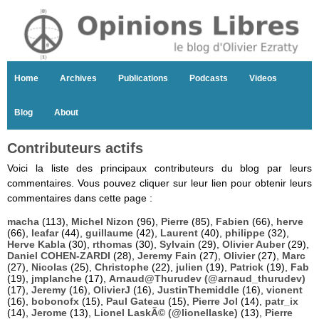
Home
Archives
Publications
Podcasts
Videos
Blog
About
Contributeurs actifs
Voici la liste des principaux contributeurs du blog par leurs
commentaires. Vous pouvez cliquer sur leur lien pour obtenir leurs
commentaires dans cette page :
macha
(113),
Michel Nizon
(96),
Pierre
(85),
Fabien
(66),
herve
(66),
leafar
(44),
guillaume
(42),
Laurent
(40),
philippe
(32),
Herve Kabla
(30),
rthomas
(30),
Sylvain
(29),
Olivier Auber
(29),
Daniel COHEN-ZARDI
(28),
Jeremy Fain
(27),
Olivier
(27),
Marc
(27),
Nicolas
(25),
Christophe
(22),
julien
(19),
Patrick
(19),
Fab
(19),
jmplanche
(17),
Arnaud@Thurudev (@arnaud_thurudev)
(17),
Jeremy
(16),
OlivierJ
(16),
JustinThemiddle
(16),
vicnent
(16),
bobonofx
(15),
Paul Gateau
(15),
Pierre Jol
(14),
patr_ix
(14),
Jerome
(13),
Lionel LaskÃ© (@lionellaske)
(13),
Pierre