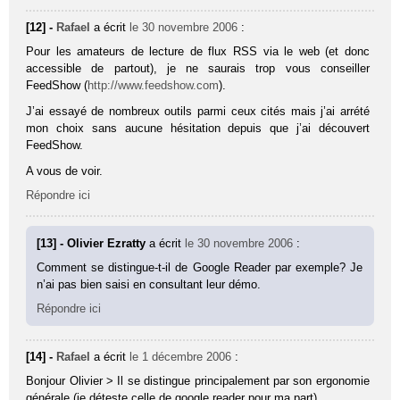
[12] -
Rafael
a écrit
le 30 novembre 2006
:
Pour les amateurs de lecture de flux RSS via le web (et donc
accessible de partout), je ne saurais trop vous conseiller
FeedShow (
http://www.feedshow.com
).
J’ai essayé de nombreux outils parmi ceux cités mais j’ai arrété
mon choix sans aucune hésitation depuis que j’ai découvert
FeedShow.
A vous de voir.
Répondre ici
[13] - Olivier Ezratty
a écrit
le 30 novembre 2006
:
Comment se distingue-t-il de Google Reader par exemple? Je
n’ai pas bien saisi en consultant leur démo.
Répondre ici
[14] -
Rafael
a écrit
le 1 décembre 2006
:
Bonjour Olivier > Il se distingue principalement par son ergonomie
générale (je déteste celle de google reader pour ma part).