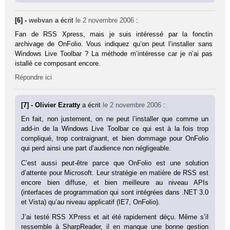
[6] -
webvan
a écrit
le 2 novembre 2006
:
Fan de RSS Xpress, mais je suis intéressé par la fonctin
archivage de OnFolio. Vous indiquez qu’on peut l’installer sans
Windows Live Toolbar ? La méthode m’intéresse car je n’ai pas
istallé ce composant encore.
Répondre ici
[7] - Olivier Ezratty
a écrit
le 2 novembre 2006
:
En fait, non justement, on ne peut l’installer que comme un
add-in de la Windows Live Toolbar ce qui est à la fois trop
compliqué, trop contraignant, et bien dommage pour OnFolio
qui perd ainsi une part d’audience non négligeable.
C’est aussi peut-être parce que OnFolio est une solution
d’attente pour Microsoft. Leur stratégie en matière de RSS est
encore bien diffuse, et bien meilleure au niveau APIs
(interfaces de programmation qui sont intégrées dans .NET 3.0
et Vista) qu’au niveau applicatif (IE7, OnFolio).
J’ai testé RSS XPress et ait été rapidement déçu. Même s’il
ressemble à SharpReader, il en manque une bonne gestion