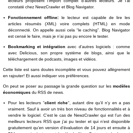
lecteurs proposent l’import complet d’autres lecteurs. Je l’ai
constaté chez NewzCrawler et Blog Navigator.
Fonctionnement offline:
le lecteur est capable de lire les
articles résumés (XML) voire complets (HTML) en mode
déconnecté. On appelle aussi cela “le caching”. Blog Navigator
est censé le faire, mais je n’ai pas pu encore le tester.
Bookmarking et intégration
avec d’autres logiciels : comme
avec Delicious, son propre système de blogs, ainsi que le
téléchargement de podcasts, images et vidéos.
Cette liste est sans doutes incomplète et vous pouvez allègrement
en rajouter! Et aussi indiquer vos préférences.
On peut se poser au passage la grande question sur les
modèles
économiques
du RSS de news.
Pour les lecteurs “
client riche
“, autant dire qu’il n’y en a pas
vraiment. Sauf à avoir un très bon niveau de fonctionnalités et à
vendre le logiciel. C’est le cas de NewzCrawler qui est l’un des
meilleurs lecteurs RSS que j’ai pu tester et qui n’est disponible
gratuitement qu’en version d’évaluation de 14 jours et ensuite à