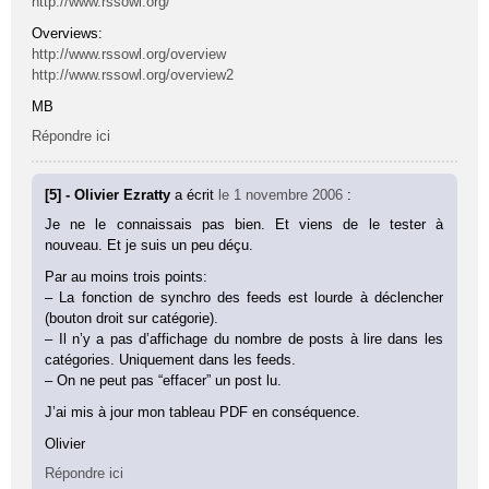
http://www.rssowl.org/
Overviews:
http://www.rssowl.org/overview
http://www.rssowl.org/overview2
MB
Répondre ici
[5] - Olivier Ezratty
a écrit
le 1 novembre 2006
:
Je ne le connaissais pas bien. Et viens de le tester à
nouveau. Et je suis un peu déçu.
Par au moins trois points:
– La fonction de synchro des feeds est lourde à déclencher
(bouton droit sur catégorie).
– Il n’y a pas d’affichage du nombre de posts à lire dans les
catégories. Uniquement dans les feeds.
– On ne peut pas “effacer” un post lu.
J’ai mis à jour mon tableau PDF en conséquence.
Olivier
Répondre ici