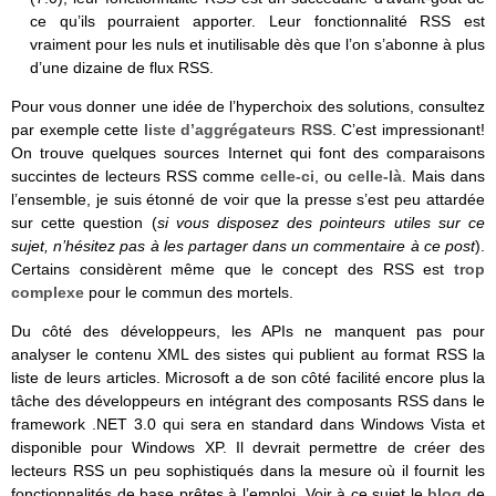
ce qu’ils pourraient apporter. Leur fonctionnalité RSS est
vraiment pour les nuls et inutilisable dès que l’on s’abonne à plus
d’une dizaine de flux RSS.
Pour vous donner une idée de l’hyperchoix des solutions, consultez
par exemple cette
liste d’aggrégateurs RSS
. C’est impressionant!
On trouve quelques sources Internet qui font des comparaisons
succintes de lecteurs RSS comme
celle-ci
, ou
celle-là
. Mais dans
l’ensemble, je suis étonné de voir que la presse s’est peu attardée
sur cette question (
si vous disposez des pointeurs utiles sur ce
sujet, n’hésitez pas à les partager dans un commentaire à ce post
).
Certains considèrent même que le concept des RSS est
trop
complexe
pour le commun des mortels.
Du côté des développeurs, les APIs ne manquent pas pour
analyser le contenu XML des sistes qui publient au format RSS la
liste de leurs articles. Microsoft a de son côté facilité encore plus la
tâche des développeurs en intégrant des composants RSS dans le
framework .NET 3.0 qui sera en standard dans Windows Vista et
disponible pour Windows XP. Il devrait permettre de créer des
lecteurs RSS un peu sophistiqués dans la mesure où il fournit les
fonctionnalités de base prêtes à l’emploi. Voir à ce sujet le
blog
de