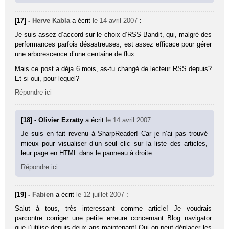
[17] -
Herve Kabla
a écrit
le 14 avril 2007
:
Je suis assez d’accord sur le choix d’RSS Bandit, qui, malgré des
performances parfois désastreuses, est assez efficace pour gérer
une arborescence d’une centaine de flux.
Mais ce post a déja 6 mois, as-tu changé de lecteur RSS depuis?
Et si oui, pour lequel?
Répondre ici
[18] - Olivier Ezratty
a écrit
le 14 avril 2007
:
Je suis en fait revenu à SharpReader! Car je n’ai pas trouvé
mieux pour visualiser d’un seul clic sur la liste des articles,
leur page en HTML dans le panneau à droite.
Répondre ici
[19] -
Fabien
a écrit
le 12 juillet 2007
:
Salut à tous, très interessant comme article! Je voudrais
parcontre corriger une petite erreure concernant Blog navigator
que j’utilise depuis deux ans maintenant! Oui on peut déplacer les