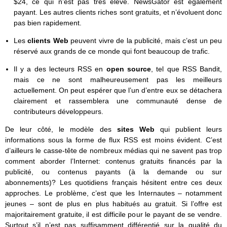
$24, ce qui n’est pas très élevé. NewsGator est également
payant. Les autres clients riches sont gratuits, et n’évoluent donc
pas bien rapidement.
Les
clients Web
peuvent vivre de la publicité, mais c’est un peu
réservé aux grands de ce monde qui font beaucoup de trafic.
Il y a des lecteurs RSS en
open source
, tel que RSS Bandit,
mais ce ne sont malheureusement pas les meilleurs
actuellement. On peut espérer que l’un d’entre eux se détachera
clairement et rassemblera une communauté dense de
contributeurs développeurs.
De leur côté, le modèle des
sites Web
qui publient leurs
informations sous la forme de flux RSS est moins évident. C’est
d’ailleurs le casse-tête de nombreux médias qui ne savent pas trop
comment aborder l’Internet: contenus gratuits financés par la
publicité, ou contenus payants (à la demande ou sur
abonnements)? Les quotidiens français hésitent entre ces deux
approches. Le problème, c’est que les Internautes – notamment
jeunes – sont de plus en plus habitués au gratuit. Si l’offre est
majoritairement gratuite, il est difficile pour le payant de se vendre.
Surtout s’il n’est pas suffisamment différentié sur la qualité du