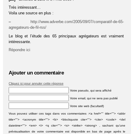
Trés intéressant…
Voila une source en plus :
–
http://www.adverbe.com/2005/09/07/comparatif-de-65-
agregateurs-de-fil-rss/
Le blog et l’étude des 65 principaux agrégateurs est vraiment
intéressante.
Répondre ici
Ajouter un commentaire
Cliquez ici pour annuler cette réponse
Votre pseudo, qui sera affiché
Votre email, qui ne sera pas publié
Votre site web (facultatif)
Vous pouvez utiliser ces tags dans vos commentaires :<a href="" title=""> <abbr
title=""> <acronym title=""> <b> <blockquote cite=""> <cite> <code> <del
datetime=""> <em> <i> <q cite=""> <s> <strike> <strong> , sachant qu'une
prévisualisation de votre commentaire est disponible en bas de page après le