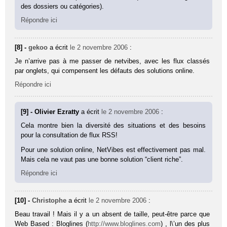
des dossiers ou catégories).
Répondre ici
[8] -
gekoo
a écrit
le 2 novembre 2006
:
Je n’arrive pas à me passer de netvibes, avec les flux classés
par onglets, qui compensent les défauts des solutions online.
Répondre ici
[9] - Olivier Ezratty
a écrit
le 2 novembre 2006
:
Cela montre bien la diversité des situations et des besoins
pour la consultation de flux RSS!
Pour une solution online, NetVibes est effectivement pas mal.
Mais cela ne vaut pas une bonne solution “client riche”.
Répondre ici
[10] -
Christophe
a écrit
le 2 novembre 2006
:
Beau travail ! Mais il y a un absent de taille, peut-être parce que
Web Based : Bloglines (
http://www.bloglines.com
) , l\’un des plus