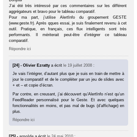
J’ai été très intéressé par ces commentaires sur les différent
aggrégateurs et bravo pour le tableau comparatif.
Pour ma part, j’utilise AlertInfo du groupement GESTE
(www.geste.fr). Après qques essai, je suis finalement revenu à cet
outil. Pratique, en français, ces flux intelligents sont très
performants. Il mériterait peut-être d’intégrer ce tableau
comparatif.
Répondre ici
[24] - Olivier Ezratty
a écrit
le 19 juillet 2008
:
Je vais l’intégrer, d’autant plus que je suis en train de mettre à
jour le comparatif et de le compléter par un jeu de slides avec
+ et – et copie d’écran.
Par contre, en creusant, j’ai découvert qu’AlertInfo n’est qu’un
FeedReader personnalisé pour le Geste. Et avec quelques
fonctionnalités en moins, et pas mal de bugs (d’affichage) en
plus.
Répondre ici
[25] -
arnolde
a écrit
le 24 mai 2010
: