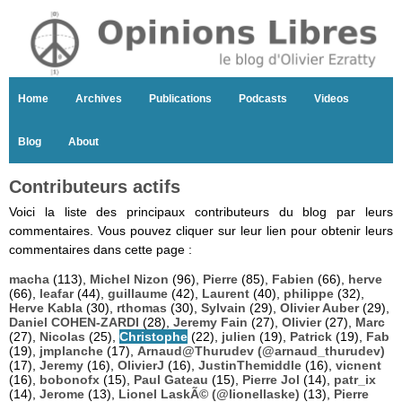
Home
Archives
Publications
Podcasts
Videos
Blog
About
Contributeurs actifs
Voici la liste des principaux contributeurs du blog par leurs
commentaires. Vous pouvez cliquer sur leur lien pour obtenir leurs
commentaires dans cette page :
macha
(113),
Michel Nizon
(96),
Pierre
(85),
Fabien
(66),
herve
(66),
leafar
(44),
guillaume
(42),
Laurent
(40),
philippe
(32),
Herve Kabla
(30),
rthomas
(30),
Sylvain
(29),
Olivier Auber
(29),
Daniel COHEN-ZARDI
(28),
Jeremy Fain
(27),
Olivier
(27),
Marc
(27),
Nicolas
(25),
Christophe
(22),
julien
(19),
Patrick
(19),
Fab
(19),
jmplanche
(17),
Arnaud@Thurudev (@arnaud_thurudev)
(17),
Jeremy
(16),
OlivierJ
(16),
JustinThemiddle
(16),
vicnent
(16),
bobonofx
(15),
Paul Gateau
(15),
Pierre Jol
(14),
patr_ix
(14),
Jerome
(13),
Lionel LaskÃ© (@lionellaske)
(13),
Pierre