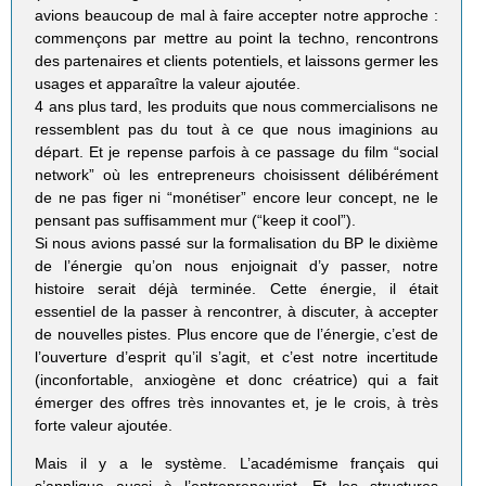
avions beaucoup de mal à faire accepter notre approche :
commençons par mettre au point la techno, rencontrons
des partenaires et clients potentiels, et laissons germer les
usages et apparaître la valeur ajoutée.
4 ans plus tard, les produits que nous commercialisons ne
ressemblent pas du tout à ce que nous imaginions au
départ. Et je repense parfois à ce passage du film “social
network” où les entrepreneurs choisissent délibérément
de ne pas figer ni “monétiser” encore leur concept, ne le
pensant pas suffisamment mur (“keep it cool”).
Si nous avions passé sur la formalisation du BP le dixième
de l’énergie qu’on nous enjoignait d’y passer, notre
histoire serait déjà terminée. Cette énergie, il était
essentiel de la passer à rencontrer, à discuter, à accepter
de nouvelles pistes. Plus encore que de l’énergie, c’est de
l’ouverture d’esprit qu’il s’agit, et c’est notre incertitude
(inconfortable, anxiogène et donc créatrice) qui a fait
émerger des offres très innovantes et, je le crois, à très
forte valeur ajoutée.
Mais il y a le système. L’académisme français qui
s’applique aussi à l’entrepreneuriat. Et les structures