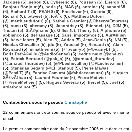
Jacques
(6),
sebou
(6),
Cybereric
(6),
Poussah
(6),
Energo
(6),
Bonjour Bonjour
(6),
boris
(6),
MAS
(6),
antoine
(6),
canard65
(6),
Richard T
(6),
PEAI60
(6),
Free4ever
(6),
Guerric
(6),
Richard
(6),
tvtweet
(6),
loÃ¯c
(6),
Matthieu Dufour
(@_matthieudufour)
(6),
Nathalie Gasnier (@ObservaEmpresa)
(6),
romu
(6),
cheramy
(6),
Jasontrisy
(6),
EtienneL
(5),
DJM
(5),
Tristan
(5),
StÃ©phane
(5),
Gilles
(5),
Thierry
(5),
Alphonse
(5),
apbianco
(5),
dePassage
(5),
Sans_importance
(5),
AurÃ©lien
(5),
herve lebret
(5),
Alex
(5),
Adrien
(5),
Jean-Denis
(5),
NM
(5),
Nicolas Chevallier
(5),
jdo
(5),
Youssef
(5),
Renaud
(5),
Alain
Raynaud
(5),
mmathieum
(5),
(@bvanryb) (@bvanryb)
(5),
Boris DefrÃ©ville (@AudioSense)
(5),
cedric naux (@cnaux)
(5),
Patrick Bertrand (@pck_b)
(5),
(@arnaud_thurudev)
(@arnaud_thurudev)
(5),
(@PLechevallier) (@PLechevallier)
(5),
Stanislas Segard (@El_Stanou)
(5),
Pierre Mawas
(@PemLT)
(5),
Fabrice Camurat (@fabricecamurat)
(5),
Hugues
SÃ©vÃ©rac
(5),
Laurent Fournier
(5),
Pierre Metivier
(@PierreMetivier)
(5),
Hugues Severac
(5),
hervet
(5),
Joel
(5),
arderborelnot
(5)
Contributions sous le pseudo
Christophe
22 commentaires ont été soumis sous ce pseudo et avec le même
email.
Le premier commentaire date du 2 novembre 2006 et le dernier est