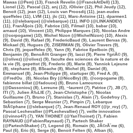
Mawas (@Pem)
(13),
Franck Revelin (@FranckAtDell)
(13),
Lionel
(12),
Pascal
(12),
anj
(12),
/Olivier
(12),
Phil Jeudy
(12),
Benoit
(12),
jean
(12),
Louis van Proosdij
(11),
jean-eudes
queffelec
(11),
LVM
(11),
jlc
(11),
Marc-Antoine
(11),
dparmen1
(11),
(@slebarque) (@slebarque)
(11),
INFO (@LINKANDEV)
(11),
FranÃ§ois
(10),
Fabrice
(10),
Filmail
(10),
babar
(10),
arnaud
(10),
Vincent
(10),
Philippe Marques
(10),
Nicolas Andre
(@corpogame)
(10),
Michel Nizon (@MichelNizon)
(10),
Alexis
(9),
David
(9),
Rafael
(9),
FredericBaud
(9),
Laurent Bervas
(9),
Mickael
(9),
Hugues
(9),
ZISERMAN
(9),
Olivier Travers
(9),
Chris
(9),
jequeffelec
(9),
Yann
(9),
Fabrice Epelboin
(9),
Benjamin
(9),
BenoÃ®t Granger
(9),
laozi
(9),
Pierre YgriÃ©
(9),
(@olivez) (@olivez)
(9),
faculte des sciences de la nature et de
la vie
(9),
gepettot
(9),
Frederic
(8),
Marie
(8),
Yannick Lejeune
(8),
stephane
(8),
BScache
(8),
Michel
(8),
Daniel
(8),
Emmanuel
(8),
Jean-Philippe
(8),
startuper
(8),
Fred A.
(8),
@FredOu_
(8),
Nicolas Bry (@NicoBry)
(8),
@corpogame
(8),
fabienne billat (@fadouce)
(8),
Bruno Lamouroux
(@Dassoniou)
(8),
Lereune
(8),
~laurent
(7),
Patrice
(7),
JB
(7),
ITI
(7),
Julien Ã‰LIE
(7),
Jean-Christophe
(7),
Nicolas
Guillaume
(7),
Bruno
(7),
Stanislas
(7),
Alain
(7),
Godefroy
(7),
Sebastien
(7),
Serge Meunier
(7),
Pimpin
(7),
Lebarque
StÃ©phane (@slebarque)
(7),
Jean-Renaud ROY (@jr_roy)
(7),
Pascal Lechevallier (@PLechevallier)
(7),
veille innovation
(@vinno47)
(7),
YAN THOINET (@YanThoinet)
(7),
Fabien
RAYNAUD (@FabienRaynaud)
(7),
Partech Shaker
(@PartechShaker)
(7),
Legend
(6),
Romain
(6),
JÃ©rÃ´me
(6),
Paul
(6),
Eric
(6),
Serge
(6),
Benoit Felten
(6),
Alban
(6),