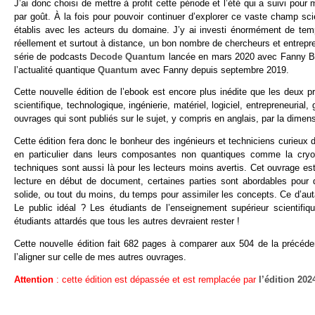
J’ai donc choisi de mettre à profit cette période et l’été qui a suivi pou
par goût. À la fois pour pouvoir continuer d’explorer ce vaste champ sc
établis avec les acteurs du domaine. J’y ai investi énormément de te
réellement et surtout à distance, un bon nombre de chercheurs et entrepren
série de podcasts
Decode Quantum
lancée en mars 2020 avec Fanny Bo
l’actualité quantique
Quantum
avec Fanny depuis septembre 2019.
Cette nouvelle édition de l’ebook est encore plus inédite que les deux p
scientifique, technologique, ingénierie, matériel, logiciel, entrepreneurial
ouvrages qui sont publiés sur le sujet, y compris en anglais, par la dimens
Cette édition fera donc le bonheur des ingénieurs et techniciens curieux 
en particulier dans leurs composantes non quantiques comme la cryo
techniques sont aussi là pour les lecteurs moins avertis. Cet ouvrage est 
lecture en début de document, certaines parties sont abordables pour d
solide, ou tout du moins, du temps pour assimiler les concepts. Ce d’au
Le public idéal ? Les étudiants de l’enseignement supérieur scientif
étudiants attardés que tous les autres devraient rester !
Cette nouvelle édition fait 682 pages à comparer aux 504 de la précédent
l’aligner sur celle de mes autres ouvrages.
Attention
: cette édition est dépassée et est remplacée par
l’édition 202