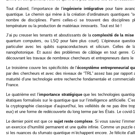
Tout d’abord, l’importance de l’
ingénierie intégrative
pour faire avan
quantique. Le chemin qui mène à la création d’ordinateurs quantiques “sca
nombre de disciplines. Parmi celles-ci se trouvent des disciplines p
température ou la production de matériaux innovants. Tout est lié !
J’ai pu creuser les tenants et aboutissants de la
complexité de la mise
quantum computers, ou LSQ pour faire plus court). L’épineuse question
particulier avec les qubits supraconducteurs et silicium. Celles de 
nanophotonique. Et aussi des problèmes de câblage en tout genre. Cet
découvrant les travaux de nombreux chercheurs et entrepreneurs dans le mo
Le troisième couvre les spécificités de l’
écosystème entrepreneurial qu
par des chercheurs et avec des niveaux de “TRL” assez bas par rapport a
maturité d’une technologie entre recherche fondamentale et commercialisa
France.
Le quatrième est l’
importance stratégique
que les technologies quantiq
étatiques formalisés sur le quantique que sur l’intelligence artificielle. C’e
la cryptographie classique d’aujourd’hui, les velléités de ne pas être
eux) et une forme de redécouverte du long terme par les États. Le covid-1
Le dernier point est que ce
sujet reste complexe
. Si vous saviez l’imme
un exercice d’humilité permanent et une quête infinie. Comme un puzzle d
si les nuances du sfumato quantique m’échappent encore. Je félicite d’aill