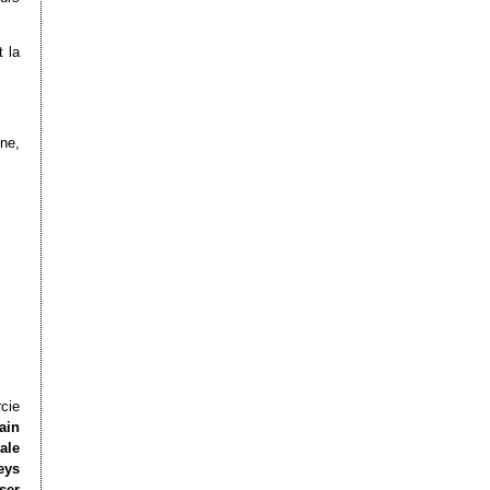
t la
ne,
cie
ain
ale
eys
ser