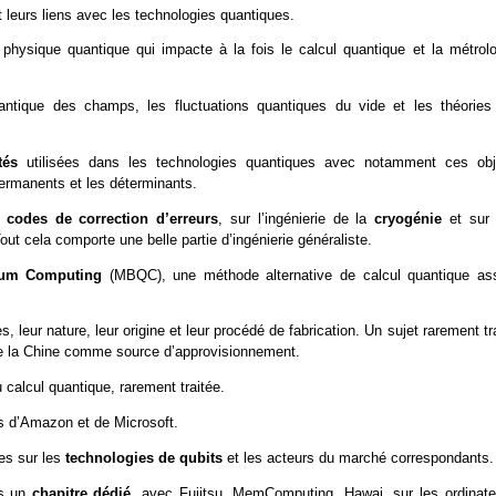
 leurs liens avec les technologies quantiques.
hysique quantique qui impacte à la fois le calcul quantique et la métrolo
ntique des champs, les fluctuations quantiques du vide et les théories
tés
utilisées dans les technologies quantiques avec notamment ces obj
permanents et les déterminants.
s
codes de correction d’erreurs
, sur l’ingénierie de la
cryogénie
et sur 
ut cela comporte une belle partie d’ingénierie généraliste.
tum Computing
(MBQC), une méthode alternative de calcul quantique as
, leur nature, leur origine et leur procédé de fabrication. Un sujet rarement tr
de la Chine comme source d’approvisionnement.
 calcul quantique, rarement traitée.
les d’Amazon et de Microsoft.
ies sur les
technologies de qubits
et les acteurs du marché correspondants.
ns un
chapitre dédié
, avec Fujitsu, MemComputing, Hawai, sur les ordinate