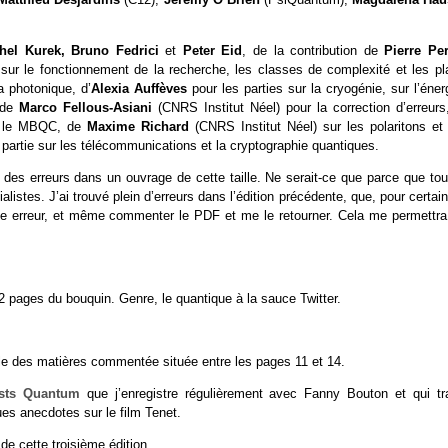
hel Kurek, Bruno Fedrici
et
Peter Eid
, de la contribution de
Pierre Per
ur le fonctionnement de la recherche, les classes de complexité et les pl
a photonique, d’
Alexia Auffèves
pour les parties sur la cryogénie, sur l’éner
, de
Marco Fellous-Asiani
(CNRS Institut Néel) pour la correction d’erreurs,
r le MBQC, de
Maxime Richard
(CNRS Institut Néel) sur les polaritons et 
partie sur les télécommunications et la cryptographie quantiques.
s des erreurs dans un ouvrage de cette taille. Ne serait-ce que parce que tou
istes. J’ai trouvé plein d’erreurs dans l’édition précédente, que, pour certai
oute erreur, et même commenter le PDF et me le retourner. Cela me permettra
pages du bouquin. Genre, le quantique à la sauce Twitter.
ble des matières commentée située entre les pages 11 et 14.
asts Quantum
que j’enregistre régulièrement avec Fanny Bouton et qui tra
es anecdotes sur le film Tenet.
de cette troisième édition.