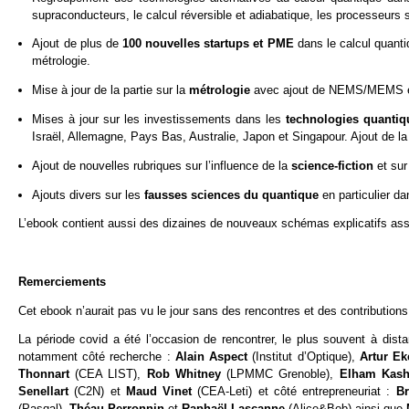
supraconducteurs, le calcul réversible et adiabatique, les processeurs 
Ajout de plus de
100 nouvelles startups et PME
dans le calcul quanti
métrologie.
Mise à jour de la partie sur la
métrologie
avec ajout de NEMS/MEMS et
Mises à jour sur les investissements dans les
technologies quanti
Israël, Allemagne, Pays Bas, Australie, Japon et Singapour. Ajout de la
Ajout de nouvelles rubriques sur l’influence de la
science-fiction
et sur
Ajouts divers sur les
fausses sciences du quantique
en particulier d
L’ebook contient aussi des dizaines de nouveaux schémas explicatifs asso
Remerciements
Cet ebook n’aurait pas vu le jour sans des rencontres et des contributions 
La période covid a été l’occasion de rencontrer, le plus souvent à dis
notamment côté recherche :
Alain Aspect
(Institut d’Optique),
Artur Ek
Thonnart
(CEA LIST),
Rob Whitney
(LPMMC Grenoble),
Elham Kash
Senellart
(C2N) et
Maud Vinet
(CEA-Leti) et côté entrepreneuriat :
Br
(Pasqal),
Théau Perronnin
et
Raphaël Lascanne
(Alice&Bob) ainsi que