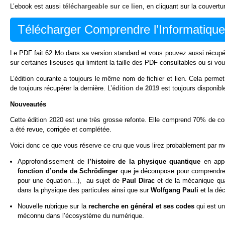
L’ebook est aussi
téléchargeable sur ce lien
, en cliquant sur la couvert
Télécharger Comprendre l’Informatiqu
Le PDF fait 62 Mo dans sa version standard et vous pouvez aussi récup
sur certaines liseuses qui limitent la taille des PDF consultables ou si v
L’édition courante a toujours le même nom de fichier et lien. Cela permet
de toujours récupérer la dernière. L’
édition de 2019
est toujours disponibl
Nouveautés
Cette édition 2020 est une très grosse refonte. Elle comprend 70% de con
a été revue, corrigée et complétée.
Voici donc ce que vous réserve ce cru que vous lirez probablement par m
Approfondissement de
l’histoire de la physique quantique
en app
fonction d’onde de Schrödinger
que je décompose pour comprendre ce
pour une équation…), au sujet de
Paul Dirac
et de la mécanique quan
dans la physique des particules ainsi que sur
Wolfgang Pauli
et la déc
Nouvelle rubrique sur la
recherche en général et ses codes
qui est u
méconnu dans l’écosystème du numérique.