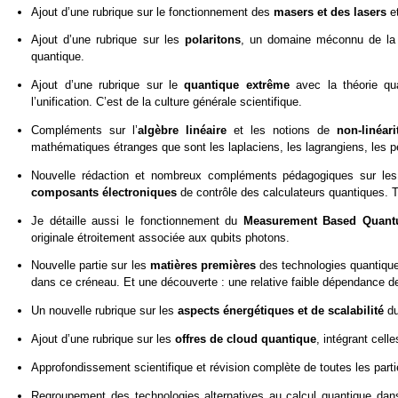
Ajout d’une rubrique sur le fonctionnement des
masers et des lasers
et
Ajout d’une rubrique sur les
polaritons
, un domaine méconnu de la p
quantique.
Ajout d’une rubrique sur le
quantique extrême
avec la théorie qua
l’unification. C’est de la culture générale scientifique.
Compléments sur l’
algèbre linéaire
et les notions de
non-linéari
mathématiques étranges que sont les laplaciens, les lagrangiens, les 
Nouvelle rédaction et nombreux compléments pédagogiques sur le
composants électroniques
de contrôle des calculateurs quantiques. To
Je détaille aussi le fonctionnement du
Measurement Based Quan
originale étroitement associée aux qubits photons.
Nouvelle partie sur les
matières premières
des technologies quantiques
dans ce créneau. Et une découverte : une relative faible dépendance 
Un nouvelle rubrique sur les
aspects énergétiques et de scalabilité
du
Ajout d’une rubrique sur les
offres de cloud quantique
, intégrant cel
Approfondissement scientifique et révision complète de toutes les part
Regroupement des technologies alternatives au calcul quantique da