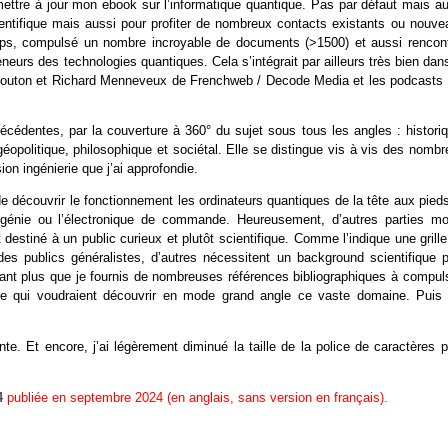
r mettre à jour mon ebook sur l’informatique quantique. Pas par défaut mais a
ientifique mais aussi pour profiter de nombreux contacts existants ou nouve
mps, compulsé un nombre incroyable de documents (>1500) et aussi rencont
eurs des technologies quantiques. Cela s’intégrait par ailleurs très bien dan
uton et Richard Menneveux de Frenchweb / Decode Media et les podcasts 
récédentes, par la couverture à 360° du sujet sous tous les angles : historiq
, géopolitique, philosophique et sociétal. Elle se distingue vis à vis des nomb
ion ingénierie que j’ai approfondie.
de découvrir le fonctionnement les ordinateurs quantiques de la tête aux pied
génie ou l’électronique de commande. Heureusement, d’autres parties mo
destiné à un public curieux et plutôt scientifique. Comme l’indique une grill
es publics généralistes, d’autres nécessitent un background scientifique p
tant plus que je fournis de nombreuses références bibliographiques à compuls
ique qui voudraient découvrir en mode grand angle ce vaste domaine. Puis 
e. Et encore, j’ai légèrement diminué la taille de la police de caractères p
4
publiée en septembre 2024 (en anglais, sans version en français).