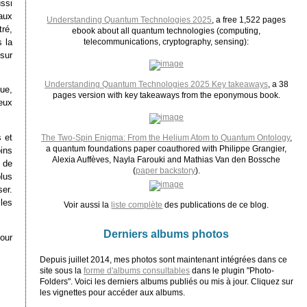
ussi
aux
Understanding Quantum Technologies 2025
, a free 1,522 pages
ré,
ebook about all quantum technologies (computing,
s la
telecommunications, cryptography, sensing):
sur
Understanding Quantum Technologies 2025 Key takeaways
, a 38
ue,
pages version with key takeaways from the eponymous book.
reux
s et
The Two-Spin Enigma: From the Helium Atom to Quantum Ontology
,
a quantum foundations paper coauthored with Philippe Grangier,
ins
Alexia Auffèves, Nayla Farouki and Mathias Van den Bossche
e de
(
paper backstory
).
lus
er.
les
Voir aussi la
liste complète
des publications de ce blog.
Derniers albums photos
our
Depuis juillet 2014, mes photos sont maintenant intégrées dans ce
site sous la
forme d'albums consultables
dans le plugin "Photo-
Folders". Voici les derniers albums publiés ou mis à jour. Cliquez sur
les vignettes pour accéder aux albums.