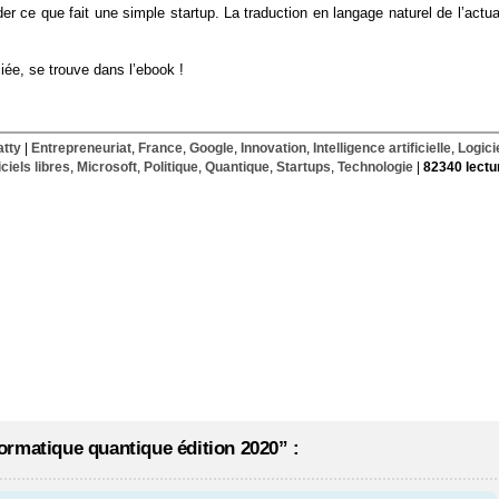
er ce que fait une simple startup. La traduction en langage naturel de l’actua
ciée, se trouve dans l’ebook !
atty
|
Entrepreneuriat
,
France
,
Google
,
Innovation
,
Intelligence artificielle
,
Logici
ciels libres
,
Microsoft
,
Politique
,
Quantique
,
Startups
,
Technologie
|
82340 lectu
rmatique quantique édition 2020” :