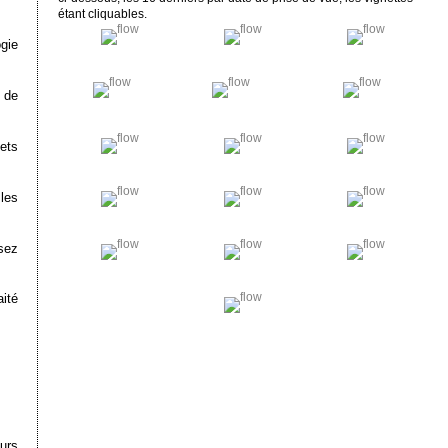
étant cliquables.
gie
 de
ets
les
sez
aité
urs