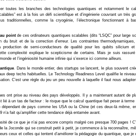
cer toutes les branches des technologies quantiques et notamment le cal
lables” est à la fois un défi scientifique et d’ingénierie couvrant un très g
lus traditionnelles, comme la cryogénie, l’électronique fonctionnant à ba
 au point
de ces ordinateurs quantiques scalables (dits “LSQC” pour large sc
 du bruit et de la correction d’erreur. Les contraintes thermodynamiques,
la production de semi-conducteurs de qualité pour les qubits silicium et
te complexité explique le scepticisme de certains. Mais je suis rassuré
nde et l’ingéniosité humaine infinie qui s’exerce ici comme ailleurs.
antique
. Dans le monde entier, des startups se lancent, le plus souvent cré
ux deep techs habituelles. Le Technology Readiness Level qualifie le niveau
tion. C’est une règle du jeu un peu nouvelle à laquelle il faut nous adapter
ues ont prise au niveau des pays développés. Il y a maintenant autant de pl
st lié à un tas de facteur : le risque que le calcul quantique fait peser à terme
 trop dépendant de pays comme les USA ou la Chine (et ces deux-là même, en
9 n’a fait qu’amplifier cette tendance déjà entamée avant.
nsité de ce que je n’ai pas encore compris malgré ces presque 700 pages ! C’
e la Joconde qui se construit petit à petit, je commence à la reconnaître, m
eurs ceux et celles qui tentent d’améliorer la pédagogie du quantique, que je 