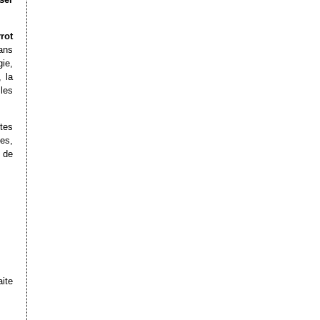
rot
ans
gie,
 la
les
tes
nes,
 de
ite