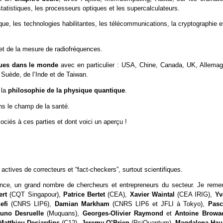
statistiques, les processeurs optiques et les supercalculateurs.
que, les technologies habilitantes, les télécommunications, la cryptographie e
 de la mesure de radiofréquences.
ques dans le monde
avec en particulier : USA, Chine, Canada, UK, Allemag
 Suède, de l’Inde et de Taiwan.
 la
philosophie de la physique quantique
.
ans le champ de la santé.
ciés à ces parties et dont voici un aperçu !
actives de correcteurs et “fact-checkers”, surtout scientifiques.
tance, un grand nombre de chercheurs et entrepreneurs du secteur. Je remer
ert
(CQT Singapour),
Patrice Bertet
(CEA),
Xavier Waintal
(CEA IRIG),
Yv
efi
(CNRS LIP6),
Damian Markham
(CNRS LIP6 et JFLI à Tokyo),
Pasc
uno Desruelle
(Muquans),
Georges-Olivier Raymond
et
Antoine Browa
Matthieu Desjardins
(C12),
Jeremy O’Brien
(PsiQuantum),
Magdalena Hau