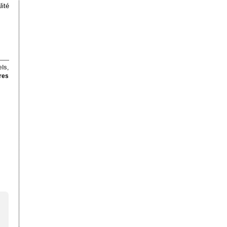
lité
els
,
res