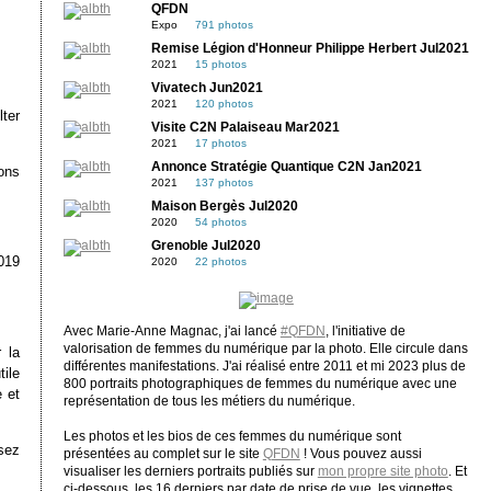
QFDN
Expo
791 photos
Remise Légion d'Honneur Philippe Herbert Jul2021
2021
15 photos
Vivatech Jun2021
2021
120 photos
lter
Visite C2N Palaiseau Mar2021
2021
17 photos
Annonce Stratégie Quantique C2N Jan2021
ions
2021
137 photos
Maison Bergès Jul2020
2020
54 photos
Grenoble Jul2020
019
2020
22 photos
Avec Marie-Anne Magnac, j'ai lancé
#QFDN
, l'initiative de
valorisation de femmes du numérique par la photo. Elle circule dans
r la
différentes manifestations. J'ai réalisé entre 2011 et mi 2023 plus de
tile
800 portraits photographiques de femmes du numérique avec une
 et
représentation de tous les métiers du numérique.
Les photos et les bios de ces femmes du numérique sont
ssez
présentées au complet sur le site
QFDN
! Vous pouvez aussi
visualiser les derniers portraits publiés sur
mon propre site photo
. Et
ci-dessous, les 16 derniers par date de prise de vue, les vignettes