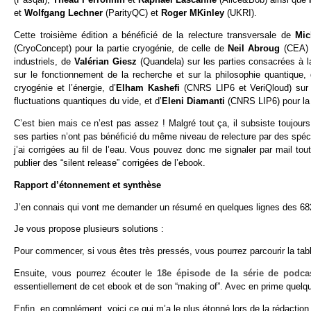
et
Wolfgang Lechner
(ParityQC) et
Roger MKinley
(UKRI).
Cette troisième édition a bénéficié de la relecture transversale de
Mic
(CryoConcept) pour la partie cryogénie, de celle de
Neil Abroug
(CEA) s
industriels, de
Valérian Giesz
(Quandela) sur les parties consacrées à l
sur le fonctionnement de la recherche et sur la philosophie quantique
cryogénie et l’énergie, d’
Elham Kashefi
(CNRS LIP6 et VeriQloud) su
fluctuations quantiques du vide, et d’
Eleni Diamanti
(CNRS LIP6) pour la 
C’est bien mais ce n’est pas assez ! Malgré tout ça, il subsiste toujour
ses parties n’ont pas bénéficié du même niveau de relecture par des spécial
j’ai corrigées au fil de l’eau. Vous pouvez donc me signaler par mail t
publier des “silent release” corrigées de l’ebook.
Rapport d’étonnement et synthèse
J’en connais qui vont me demander un résumé en quelques lignes des 682 
Je vous propose plusieurs solutions :
Pour commencer, si vous êtes très pressés, vous pourrez parcourir la ta
Ensuite, vous pourrez écouter le
18e épisode de la série de podc
essentiellement de cet ebook et de son “making of”. Avec en prime quelqu
Enfin, en complément, voici ce qui m’a le plus étonné lors de la rédaction 