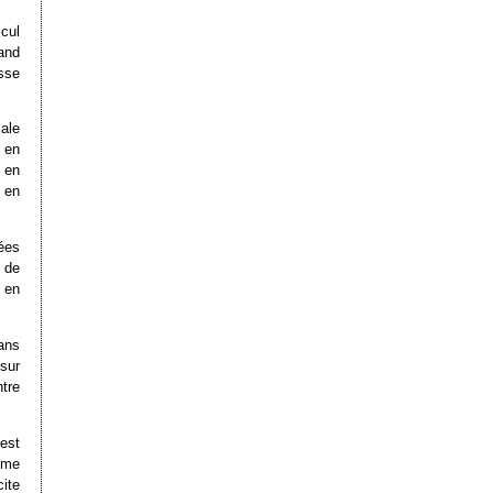
cul
rand
sse
ale
 en
 en
 en
ées
 de
 en
ans
 sur
tre
est
ême
cite