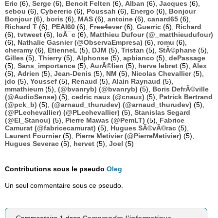
Eric
(6),
Serge
(6),
Benoit Felten
(6),
Alban
(6),
Jacques
(6),
sebou
(6),
Cybereric
(6),
Poussah
(6),
Energo
(6),
Bonjour
Bonjour
(6),
boris
(6),
MAS
(6),
antoine
(6),
canard65
(6),
Richard T
(6),
PEAI60
(6),
Free4ever
(6),
Guerric
(6),
Richard
(6),
tvtweet
(6),
loÃ¯c
(6),
Matthieu Dufour (@_matthieudufour)
(6),
Nathalie Gasnier (@ObservaEmpresa)
(6),
romu
(6),
cheramy
(6),
EtienneL
(5),
DJM
(5),
Tristan
(5),
StÃ©phane
(5),
Gilles
(5),
Thierry
(5),
Alphonse
(5),
apbianco
(5),
dePassage
(5),
Sans_importance
(5),
AurÃ©lien
(5),
herve lebret
(5),
Alex
(5),
Adrien
(5),
Jean-Denis
(5),
NM
(5),
Nicolas Chevallier
(5),
jdo
(5),
Youssef
(5),
Renaud
(5),
Alain Raynaud
(5),
mmathieum
(5),
(@bvanryb) (@bvanryb)
(5),
Boris DefrÃ©ville
(@AudioSense)
(5),
cedric naux (@cnaux)
(5),
Patrick Bertrand
(@pck_b)
(5),
(@arnaud_thurudev) (@arnaud_thurudev)
(5),
(@PLechevallier) (@PLechevallier)
(5),
Stanislas Segard
(@El_Stanou)
(5),
Pierre Mawas (@PemLT)
(5),
Fabrice
Camurat (@fabricecamurat)
(5),
Hugues SÃ©vÃ©rac
(5),
Laurent Fournier
(5),
Pierre Metivier (@PierreMetivier)
(5),
Hugues Severac
(5),
hervet
(5),
Joel
(5)
Contributions sous le pseudo
Oleg
Un seul commentaire sous ce pseudo.