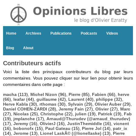
Home
Archives
Publications
Podcasts
Videos
Blog
About
Contributeurs actifs
Voici la liste des principaux contributeurs du blog par leurs
commentaires. Vous pouvez cliquer sur leur lien pour obtenir leurs
commentaires dans cette page :
macha
(113),
Michel Nizon
(96),
Pierre
(85),
Fabien
(66),
herve
(66),
leafar
(44),
guillaume
(42),
Laurent
(40),
philippe
(32),
Herve Kabla
(30),
rthomas
(30),
Sylvain
(29),
Olivier Auber
(29),
Daniel COHEN-ZARDI
(28),
Jeremy Fain
(27),
Olivier
(27),
Marc
(27),
Nicolas
(25),
Christophe
(22),
julien
(19),
Patrick
(19),
Fab
(19),
jmplanche
(17),
Arnaud@Thurudev (@arnaud_thurudev)
(17),
Jeremy
(16),
OlivierJ
(16),
JustinThemiddle
(16),
vicnent
(16),
bobonofx
(15),
Paul Gateau
(15),
Pierre Jol
(14),
patr_ix
(14),
Jerome
(13),
Lionel LaskÃ© (@lionellaske)
(13),
Pierre