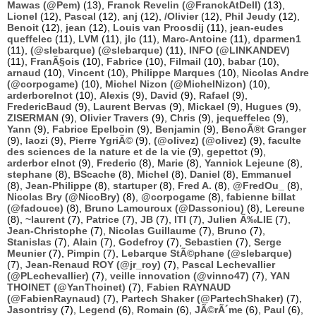
Mawas (@Pem)
(13),
Franck Revelin (@FranckAtDell)
(13),
Lionel
(12),
Pascal
(12),
anj
(12),
/Olivier
(12),
Phil Jeudy
(12),
Benoit
(12),
jean
(12),
Louis van Proosdij
(11),
jean-eudes
queffelec
(11),
LVM
(11),
jlc
(11),
Marc-Antoine
(11),
dparmen1
(11),
(@slebarque) (@slebarque)
(11),
INFO (@LINKANDEV)
(11),
FranÃ§ois
(10),
Fabrice
(10),
Filmail
(10),
babar
(10),
arnaud
(10),
Vincent
(10),
Philippe Marques
(10),
Nicolas Andre
(@corpogame)
(10),
Michel Nizon (@MichelNizon)
(10),
arderborelnot
(10),
Alexis
(9),
David
(9),
Rafael
(9),
FredericBaud
(9),
Laurent Bervas
(9),
Mickael
(9),
Hugues
(9),
ZISERMAN
(9),
Olivier Travers
(9),
Chris
(9),
jequeffelec
(9),
Yann
(9),
Fabrice Epelboin
(9),
Benjamin
(9),
BenoÃ®t Granger
(9),
laozi
(9),
Pierre YgriÃ©
(9),
(@olivez) (@olivez)
(9),
faculte
des sciences de la nature et de la vie
(9),
gepettot
(9),
arderbor elnot
(9),
Frederic
(8),
Marie
(8),
Yannick Lejeune
(8),
stephane
(8),
BScache
(8),
Michel
(8),
Daniel
(8),
Emmanuel
(8),
Jean-Philippe
(8),
startuper
(8),
Fred A.
(8),
@FredOu_
(8),
Nicolas Bry (@NicoBry)
(8),
@corpogame
(8),
fabienne billat
(@fadouce)
(8),
Bruno Lamouroux (@Dassoniou)
(8),
Lereune
(8),
~laurent
(7),
Patrice
(7),
JB
(7),
ITI
(7),
Julien Ã‰LIE
(7),
Jean-Christophe
(7),
Nicolas Guillaume
(7),
Bruno
(7),
Stanislas
(7),
Alain
(7),
Godefroy
(7),
Sebastien
(7),
Serge
Meunier
(7),
Pimpin
(7),
Lebarque StÃ©phane (@slebarque)
(7),
Jean-Renaud ROY (@jr_roy)
(7),
Pascal Lechevallier
(@PLechevallier)
(7),
veille innovation (@vinno47)
(7),
YAN
THOINET (@YanThoinet)
(7),
Fabien RAYNAUD
(@FabienRaynaud)
(7),
Partech Shaker (@PartechShaker)
(7),
Jasontrisy
(7),
Legend
(6),
Romain
(6),
JÃ©rÃ´me
(6),
Paul
(6),