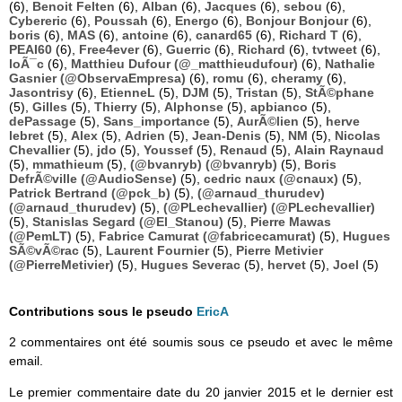
(6),
Benoit Felten
(6),
Alban
(6),
Jacques
(6),
sebou
(6),
Cybereric
(6),
Poussah
(6),
Energo
(6),
Bonjour Bonjour
(6),
boris
(6),
MAS
(6),
antoine
(6),
canard65
(6),
Richard T
(6),
PEAI60
(6),
Free4ever
(6),
Guerric
(6),
Richard
(6),
tvtweet
(6),
loÃ¯c
(6),
Matthieu Dufour (@_matthieudufour)
(6),
Nathalie
Gasnier (@ObservaEmpresa)
(6),
romu
(6),
cheramy
(6),
Jasontrisy
(6),
EtienneL
(5),
DJM
(5),
Tristan
(5),
StÃ©phane
(5),
Gilles
(5),
Thierry
(5),
Alphonse
(5),
apbianco
(5),
dePassage
(5),
Sans_importance
(5),
AurÃ©lien
(5),
herve
lebret
(5),
Alex
(5),
Adrien
(5),
Jean-Denis
(5),
NM
(5),
Nicolas
Chevallier
(5),
jdo
(5),
Youssef
(5),
Renaud
(5),
Alain Raynaud
(5),
mmathieum
(5),
(@bvanryb) (@bvanryb)
(5),
Boris
DefrÃ©ville (@AudioSense)
(5),
cedric naux (@cnaux)
(5),
Patrick Bertrand (@pck_b)
(5),
(@arnaud_thurudev)
(@arnaud_thurudev)
(5),
(@PLechevallier) (@PLechevallier)
(5),
Stanislas Segard (@El_Stanou)
(5),
Pierre Mawas
(@PemLT)
(5),
Fabrice Camurat (@fabricecamurat)
(5),
Hugues
SÃ©vÃ©rac
(5),
Laurent Fournier
(5),
Pierre Metivier
(@PierreMetivier)
(5),
Hugues Severac
(5),
hervet
(5),
Joel
(5)
Contributions sous le pseudo
EricA
2 commentaires ont été soumis sous ce pseudo et avec le même
email.
Le premier commentaire date du 20 janvier 2015 et le dernier est