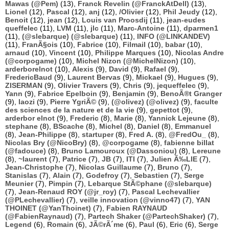
Mawas (@Pem)
(13),
Franck Revelin (@FranckAtDell)
(13),
Lionel
(12),
Pascal
(12),
anj
(12),
/Olivier
(12),
Phil Jeudy
(12),
Benoit
(12),
jean
(12),
Louis van Proosdij
(11),
jean-eudes
queffelec
(11),
LVM
(11),
jlc
(11),
Marc-Antoine
(11),
dparmen1
(11),
(@slebarque) (@slebarque)
(11),
INFO (@LINKANDEV)
(11),
FranÃ§ois
(10),
Fabrice
(10),
Filmail
(10),
babar
(10),
arnaud
(10),
Vincent
(10),
Philippe Marques
(10),
Nicolas Andre
(@corpogame)
(10),
Michel Nizon (@MichelNizon)
(10),
arderborelnot
(10),
Alexis
(9),
David
(9),
Rafael
(9),
FredericBaud
(9),
Laurent Bervas
(9),
Mickael
(9),
Hugues
(9),
ZISERMAN
(9),
Olivier Travers
(9),
Chris
(9),
jequeffelec
(9),
Yann
(9),
Fabrice Epelboin
(9),
Benjamin
(9),
BenoÃ®t Granger
(9),
laozi
(9),
Pierre YgriÃ©
(9),
(@olivez) (@olivez)
(9),
faculte
des sciences de la nature et de la vie
(9),
gepettot
(9),
arderbor elnot
(9),
Frederic
(8),
Marie
(8),
Yannick Lejeune
(8),
stephane
(8),
BScache
(8),
Michel
(8),
Daniel
(8),
Emmanuel
(8),
Jean-Philippe
(8),
startuper
(8),
Fred A.
(8),
@FredOu_
(8),
Nicolas Bry (@NicoBry)
(8),
@corpogame
(8),
fabienne billat
(@fadouce)
(8),
Bruno Lamouroux (@Dassoniou)
(8),
Lereune
(8),
~laurent
(7),
Patrice
(7),
JB
(7),
ITI
(7),
Julien Ã‰LIE
(7),
Jean-Christophe
(7),
Nicolas Guillaume
(7),
Bruno
(7),
Stanislas
(7),
Alain
(7),
Godefroy
(7),
Sebastien
(7),
Serge
Meunier
(7),
Pimpin
(7),
Lebarque StÃ©phane (@slebarque)
(7),
Jean-Renaud ROY (@jr_roy)
(7),
Pascal Lechevallier
(@PLechevallier)
(7),
veille innovation (@vinno47)
(7),
YAN
THOINET (@YanThoinet)
(7),
Fabien RAYNAUD
(@FabienRaynaud)
(7),
Partech Shaker (@PartechShaker)
(7),
Legend
(6),
Romain
(6),
JÃ©rÃ´me
(6),
Paul
(6),
Eric
(6),
Serge