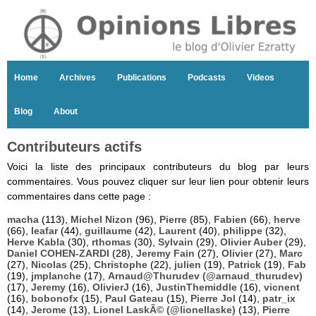
Home
Archives
Publications
Podcasts
Videos
Blog
About
Contributeurs actifs
Voici la liste des principaux contributeurs du blog par leurs
commentaires. Vous pouvez cliquer sur leur lien pour obtenir leurs
commentaires dans cette page :
macha
(113),
Michel Nizon
(96),
Pierre
(85),
Fabien
(66),
herve
(66),
leafar
(44),
guillaume
(42),
Laurent
(40),
philippe
(32),
Herve Kabla
(30),
rthomas
(30),
Sylvain
(29),
Olivier Auber
(29),
Daniel COHEN-ZARDI
(28),
Jeremy Fain
(27),
Olivier
(27),
Marc
(27),
Nicolas
(25),
Christophe
(22),
julien
(19),
Patrick
(19),
Fab
(19),
jmplanche
(17),
Arnaud@Thurudev (@arnaud_thurudev)
(17),
Jeremy
(16),
OlivierJ
(16),
JustinThemiddle
(16),
vicnent
(16),
bobonofx
(15),
Paul Gateau
(15),
Pierre Jol
(14),
patr_ix
(14),
Jerome
(13),
Lionel LaskÃ© (@lionellaske)
(13),
Pierre