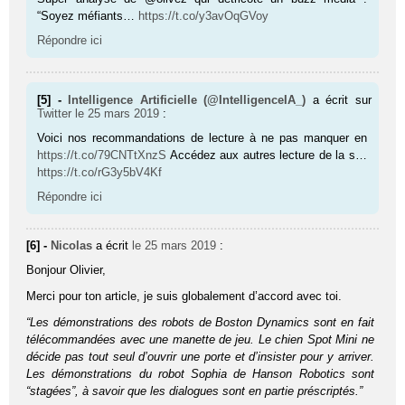
“Soyez méfiants…
https://t.co/y3avOqGVoy
Répondre ici
[5] -
Intelligence Artificielle (@IntelligenceIA_)
a écrit sur
Twitter
le 25 mars 2019
:
Voici nos recommandations de lecture à ne pas manquer en
https://t.co/79CNTtXnzS
Accédez aux autres lecture de la s…
https://t.co/rG3y5bV4Kf
Répondre ici
[6] -
Nicolas
a écrit
le 25 mars 2019
:
Bonjour Olivier,
Merci pour ton article, je suis globalement d’accord avec toi.
“Les démonstrations des robots de Boston Dynamics sont en fait
télécommandées avec une manette de jeu. Le chien Spot Mini ne
décide pas tout seul d’ouvrir une porte et d’insister pour y arriver.
Les démonstrations du robot Sophia de Hanson Robotics sont
“stagées”, à savoir que les dialogues sont en partie préscriptés.”