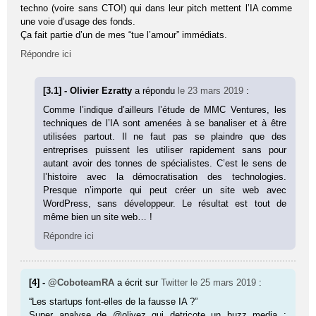
techno (voire sans CTO!) qui dans leur pitch mettent l’IA comme
une voie d’usage des fonds.
Ça fait partie d’un de mes “tue l’amour” immédiats.
Répondre ici
[3.1] - Olivier Ezratty
a répondu
le 23 mars 2019
:
Comme l’indique d’ailleurs l’étude de MMC Ventures, les
techniques de l’IA sont amenées à se banaliser et à être
utilisées partout. Il ne faut pas se plaindre que des
entreprises puissent les utiliser rapidement sans pour
autant avoir des tonnes de spécialistes. C’est le sens de
l’histoire avec la démocratisation des technologies.
Presque n’importe qui peut créer un site web avec
WordPress, sans développeur. Le résultat est tout de
même bien un site web… !
Répondre ici
[4] -
@CoboteamRA
a écrit sur
Twitter
le 25 mars 2019
:
“Les startups font-elles de la fausse IA ?”
Super analyse de @olivez qui detricote un buzz media :