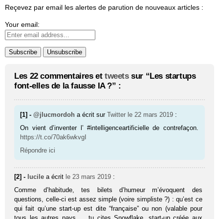
Reçevez par email les alertes de parution de nouveaux articles :
Your email:
Les 22 commentaires et
tweets
sur “Les startups
font-elles de la fausse IA ?” :
[1] -
@jlucmordoh
a écrit sur
Twitter
le 22 mars 2019
:
On vient d’inventer l’ #intelligenceartificielle de contrefaçon.
https://t.co/70ak6wkvgI
Répondre ici
[2] -
lucile
a écrit
le 23 mars 2019
:
Comme d’habitude, tes bilets d’humeur m’évoquent des
questions, celle-ci est assez simple (voire simpliste ?) : qu’est ce
qui fait qu’une start-up est dite “française” ou non (valable pour
tous les autres pays … tu cites Snowflake, start-up créée aux