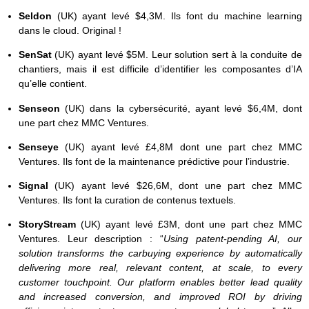
Seldon
(UK) ayant levé $4,3M. Ils font du machine learning
dans le cloud. Original !
SenSat
(UK) ayant levé $5M. Leur solution sert à la conduite de
chantiers, mais il est difficile d’identifier les composantes d’IA
qu’elle contient.
Senseon
(UK) dans la cybersécurité, ayant levé $6,4M, dont
une part chez MMC Ventures.
Senseye
(UK) ayant levé £4,8M dont une part chez MMC
Ventures. Ils font de la maintenance prédictive pour l’industrie.
Signal
(UK) ayant levé $26,6M, dont une part chez MMC
Ventures. Ils font la curation de contenus textuels.
StoryStream
(UK) ayant levé £3M, dont une part chez MMC
Ventures. Leur description : “
Using patent-pending AI, our
solution transforms the carbuying experience by automatically
delivering more real, relevant content, at scale, to every
customer touchpoint. Our platform enables better lead quality
and increased conversion, and improved ROI by driving