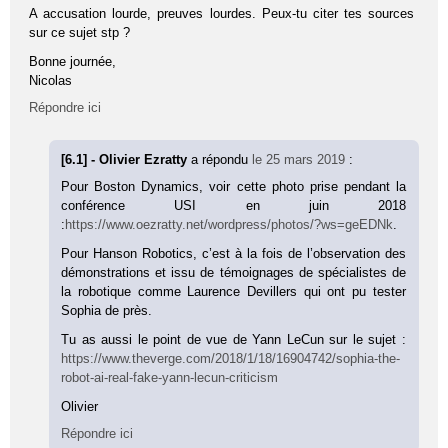
A accusation lourde, preuves lourdes. Peux-tu citer tes sources
sur ce sujet stp ?
Bonne journée,
Nicolas
Répondre ici
[6.1] - Olivier Ezratty
a répondu
le 25 mars 2019
:
Pour Boston Dynamics, voir cette photo prise pendant la
conférence USI en juin 2018
:
https://www.oezratty.net/wordpress/photos/?ws=geEDNk
.
Pour Hanson Robotics, c’est à la fois de l’observation des
démonstrations et issu de témoignages de spécialistes de
la robotique comme Laurence Devillers qui ont pu tester
Sophia de près.
Tu as aussi le point de vue de Yann LeCun sur le sujet :
https://www.theverge.com/2018/1/18/16904742/sophia-the-
robot-ai-real-fake-yann-lecun-criticism
Olivier
Répondre ici