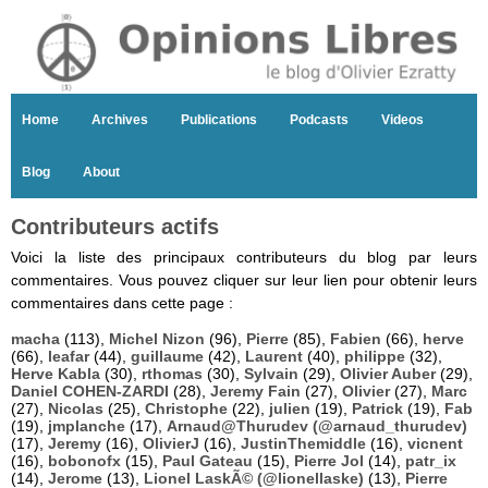
Home
Archives
Publications
Podcasts
Videos
Blog
About
Contributeurs actifs
Voici la liste des principaux contributeurs du blog par leurs
commentaires. Vous pouvez cliquer sur leur lien pour obtenir leurs
commentaires dans cette page :
macha
(113),
Michel Nizon
(96),
Pierre
(85),
Fabien
(66),
herve
(66),
leafar
(44),
guillaume
(42),
Laurent
(40),
philippe
(32),
Herve Kabla
(30),
rthomas
(30),
Sylvain
(29),
Olivier Auber
(29),
Daniel COHEN-ZARDI
(28),
Jeremy Fain
(27),
Olivier
(27),
Marc
(27),
Nicolas
(25),
Christophe
(22),
julien
(19),
Patrick
(19),
Fab
(19),
jmplanche
(17),
Arnaud@Thurudev (@arnaud_thurudev)
(17),
Jeremy
(16),
OlivierJ
(16),
JustinThemiddle
(16),
vicnent
(16),
bobonofx
(15),
Paul Gateau
(15),
Pierre Jol
(14),
patr_ix
(14),
Jerome
(13),
Lionel LaskÃ© (@lionellaske)
(13),
Pierre