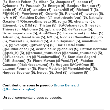
(6),
Benoit Felten
(6),
Alban
(6),
Jacques
(6),
sebou
(6),
Cybereric
(6),
Poussah
(6),
Energo
(6),
Bonjour Bonjour
(6),
boris
(6),
MAS
(6),
antoine
(6),
canard65
(6),
Richard T
(6),
PEAI60
(6),
Free4ever
(6),
Guerric
(6),
Richard
(6),
tvtweet
(6),
loÃ¯c
(6),
Matthieu Dufour (@_matthieudufour)
(6),
Nathalie
Gasnier (@ObservaEmpresa)
(6),
romu
(6),
cheramy
(6),
EtienneL
(5),
DJM
(5),
Tristan
(5),
StÃ©phane
(5),
Gilles
(5),
Thierry
(5),
Alphonse
(5),
apbianco
(5),
dePassage
(5),
Sans_importance
(5),
AurÃ©lien
(5),
herve lebret
(5),
Alex
(5),
Adrien
(5),
Jean-Denis
(5),
NM
(5),
Nicolas Chevallier
(5),
jdo
(5),
Youssef
(5),
Renaud
(5),
Alain Raynaud
(5),
mmathieum
(5),
(@bvanryb) (@bvanryb)
(5),
Boris DefrÃ©ville
(@AudioSense)
(5),
cedric naux (@cnaux)
(5),
Patrick Bertrand
(@pck_b)
(5),
(@arnaud_thurudev) (@arnaud_thurudev)
(5),
(@PLechevallier) (@PLechevallier)
(5),
Stanislas Segard
(@El_Stanou)
(5),
Pierre Mawas (@PemLT)
(5),
Fabrice
Camurat (@fabricecamurat)
(5),
Hugues SÃ©vÃ©rac
(5),
Laurent Fournier
(5),
Pierre Metivier (@PierreMetivier)
(5),
Hugues Severac
(5),
hervet
(5),
Joel
(5),
binance
(5)
Contributions sous le pseudo
Bruno Bensaid
(@brubrushanghai)
Un seul commentaire sous ce pseudo.