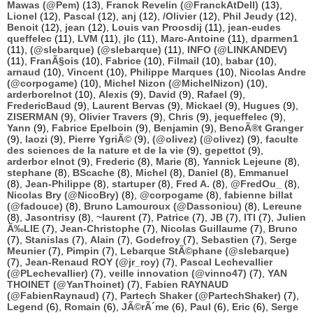
Mawas (@Pem)
(13),
Franck Revelin (@FranckAtDell)
(13),
Lionel
(12),
Pascal
(12),
anj
(12),
/Olivier
(12),
Phil Jeudy
(12),
Benoit
(12),
jean
(12),
Louis van Proosdij
(11),
jean-eudes
queffelec
(11),
LVM
(11),
jlc
(11),
Marc-Antoine
(11),
dparmen1
(11),
(@slebarque) (@slebarque)
(11),
INFO (@LINKANDEV)
(11),
FranÃ§ois
(10),
Fabrice
(10),
Filmail
(10),
babar
(10),
arnaud
(10),
Vincent
(10),
Philippe Marques
(10),
Nicolas Andre
(@corpogame)
(10),
Michel Nizon (@MichelNizon)
(10),
arderborelnot
(10),
Alexis
(9),
David
(9),
Rafael
(9),
FredericBaud
(9),
Laurent Bervas
(9),
Mickael
(9),
Hugues
(9),
ZISERMAN
(9),
Olivier Travers
(9),
Chris
(9),
jequeffelec
(9),
Yann
(9),
Fabrice Epelboin
(9),
Benjamin
(9),
BenoÃ®t Granger
(9),
laozi
(9),
Pierre YgriÃ©
(9),
(@olivez) (@olivez)
(9),
faculte
des sciences de la nature et de la vie
(9),
gepettot
(9),
arderbor elnot
(9),
Frederic
(8),
Marie
(8),
Yannick Lejeune
(8),
stephane
(8),
BScache
(8),
Michel
(8),
Daniel
(8),
Emmanuel
(8),
Jean-Philippe
(8),
startuper
(8),
Fred A.
(8),
@FredOu_
(8),
Nicolas Bry (@NicoBry)
(8),
@corpogame
(8),
fabienne billat
(@fadouce)
(8),
Bruno Lamouroux (@Dassoniou)
(8),
Lereune
(8),
Jasontrisy
(8),
~laurent
(7),
Patrice
(7),
JB
(7),
ITI
(7),
Julien
Ã‰LIE
(7),
Jean-Christophe
(7),
Nicolas Guillaume
(7),
Bruno
(7),
Stanislas
(7),
Alain
(7),
Godefroy
(7),
Sebastien
(7),
Serge
Meunier
(7),
Pimpin
(7),
Lebarque StÃ©phane (@slebarque)
(7),
Jean-Renaud ROY (@jr_roy)
(7),
Pascal Lechevallier
(@PLechevallier)
(7),
veille innovation (@vinno47)
(7),
YAN
THOINET (@YanThoinet)
(7),
Fabien RAYNAUD
(@FabienRaynaud)
(7),
Partech Shaker (@PartechShaker)
(7),
Legend
(6),
Romain
(6),
JÃ©rÃ´me
(6),
Paul
(6),
Eric
(6),
Serge