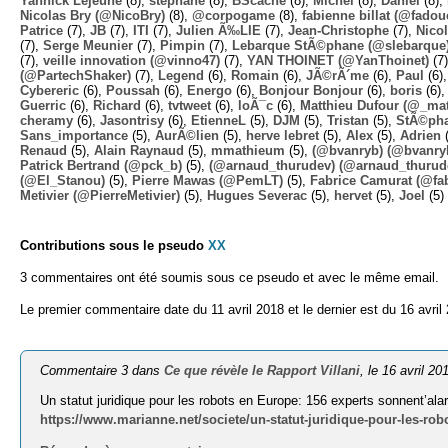
Yannick Lejeune
(8),
stephane
(8),
BScache
(8),
Michel
(8),
Daniel
(8),
Nicolas Bry (@NicoBry)
(8),
@corpogame
(8),
fabienne billat (@fadou
Patrice
(7),
JB
(7),
ITI
(7),
Julien Ã‰LIE
(7),
Jean-Christophe
(7),
Nico
(7),
Serge Meunier
(7),
Pimpin
(7),
Lebarque StÃ©phane (@slebarque
(7),
veille innovation (@vinno47)
(7),
YAN THOINET (@YanThoinet)
(7
(@PartechShaker)
(7),
Legend
(6),
Romain
(6),
JÃ©rÃ´me
(6),
Paul
(6)
Cybereric
(6),
Poussah
(6),
Energo
(6),
Bonjour Bonjour
(6),
boris
(6)
Guerric
(6),
Richard
(6),
tvtweet
(6),
loÃ¯c
(6),
Matthieu Dufour (@_mat
cheramy
(6),
Jasontrisy
(6),
EtienneL
(5),
DJM
(5),
Tristan
(5),
StÃ©ph
Sans_importance
(5),
AurÃ©lien
(5),
herve lebret
(5),
Alex
(5),
Adrien
(
Renaud
(5),
Alain Raynaud
(5),
mmathieum
(5),
(@bvanryb) (@bvanry
Patrick Bertrand (@pck_b)
(5),
(@arnaud_thurudev) (@arnaud_thurud
(@El_Stanou)
(5),
Pierre Mawas (@PemLT)
(5),
Fabrice Camurat (@fa
Metivier (@PierreMetivier)
(5),
Hugues Severac
(5),
hervet
(5),
Joel
(5)
Contributions sous le pseudo
XX
3 commentaires ont été soumis sous ce pseudo et avec le même email.
Le premier commentaire date du 11 avril 2018 et le dernier est du 16 avril
Commentaire 3 dans
Ce que révèle le Rapport Villani
, le 16 avril 20
Un statut juridique pour les robots en Europe: 156 experts sonnent’ala
https://www.marianne.net/societe/un-statut-juridique-pour-les-rob