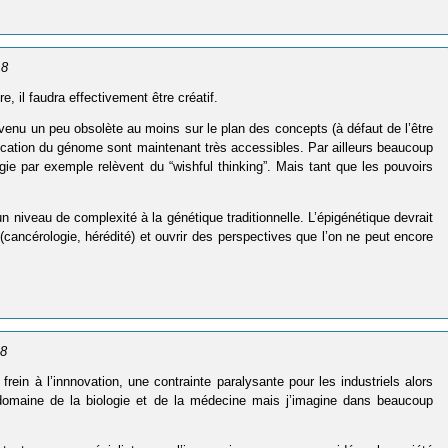
18
 il faudra effectivement être créatif.
venu un peu obsolète au moins sur le plan des concepts (à défaut de l’être
dification du génome sont maintenant très accessibles. Par ailleurs beaucoup
ie par exemple relèvent du “wishful thinking”. Mais tant que les pouvoirs
n niveau de complexité à la génétique traditionnelle. L’épigénétique devrait
cancérologie, hérédité) et ouvrir des perspectives que l’on ne peut encore
18
rein à l’innnovation, une contrainte paralysante pour les industriels alors
 domaine de la biologie et de la médecine mais j’imagine dans beaucoup