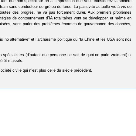
 tant que non-spécialiste on a l’impression que vous considérez la société
rain sans conducteur de gré ou de force. La passivité actuelle vis à vis de
 toutes des progrès, ne va pas forcément durer. Aux premiers problèmes
ratégies de contournement d’IA totalitaires vont se développer, et même en
 biaisées, sans parler des problèmes énormes de gouvernance des données,
s no alternative” et l’archaïsme politique du “la Chine et les USA sont nos
 spécialistes (d’autant que personne ne sait de quoi on parle vraiment) ni
térêt massifs.
iété civile qui n’est plus celle du siècle précédent.