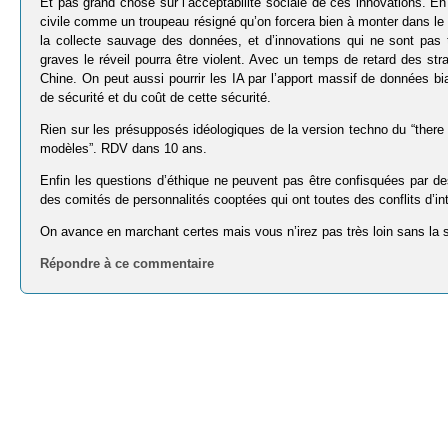
Et pas grand chose sur l’acceptabilité sociale de ces innovations. En
civile comme un troupeau résigné qu’on forcera bien à monter dans le t
la collecte sauvage des données, et d’innovations qui ne sont pas
graves le réveil pourra être violent. Avec un temps de retard des st
Chine. On peut aussi pourrir les IA par l’apport massif de données
de sécurité et du coût de cette sécurité.
Rien sur les présupposés idéologiques de la version techno du “there i
modèles”. RDV dans 10 ans.
Enfin les questions d’éthique ne peuvent pas être confisquées par des
des comités de personnalités cooptées qui ont toutes des conflits d’in
On avance en marchant certes mais vous n’irez pas très loin sans la soc
Répondre à ce commentaire