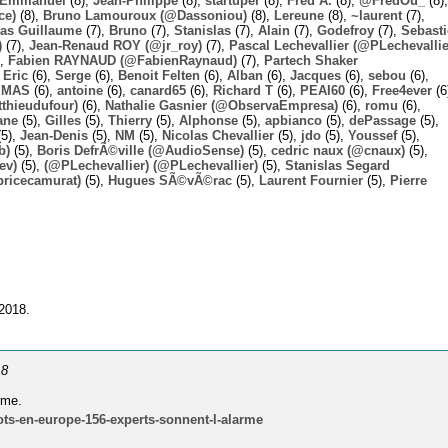
Emmanuel
(8),
Jean-Philippe
(8),
startuper
(8),
Fred A.
(8),
@FredOu_
(8),
ce)
(8),
Bruno Lamouroux (@Dassoniou)
(8),
Lereune
(8),
~laurent
(7),
las Guillaume
(7),
Bruno
(7),
Stanislas
(7),
Alain
(7),
Godefroy
(7),
Sebast
)
(7),
Jean-Renaud ROY (@jr_roy)
(7),
Pascal Lechevallier (@PLechevallie
),
Fabien RAYNAUD (@FabienRaynaud)
(7),
Partech Shaker
,
Eric
(6),
Serge
(6),
Benoit Felten
(6),
Alban
(6),
Jacques
(6),
sebou
(6),
,
MAS
(6),
antoine
(6),
canard65
(6),
Richard T
(6),
PEAI60
(6),
Free4ever
(6
thieudufour)
(6),
Nathalie Gasnier (@ObservaEmpresa)
(6),
romu
(6),
ane
(5),
Gilles
(5),
Thierry
(5),
Alphonse
(5),
apbianco
(5),
dePassage
(5),
5),
Jean-Denis
(5),
NM
(5),
Nicolas Chevallier
(5),
jdo
(5),
Youssef
(5),
b)
(5),
Boris DefrÃ©ville (@AudioSense)
(5),
cedric naux (@cnaux)
(5),
ev)
(5),
(@PLechevallier) (@PLechevallier)
(5),
Stanislas Segard
bricecamurat)
(5),
Hugues SÃ©vÃ©rac
(5),
Laurent Fournier
(5),
Pierre
 2018.
18
rme.
ots-en-europe-156-experts-sonnent-l-alarme