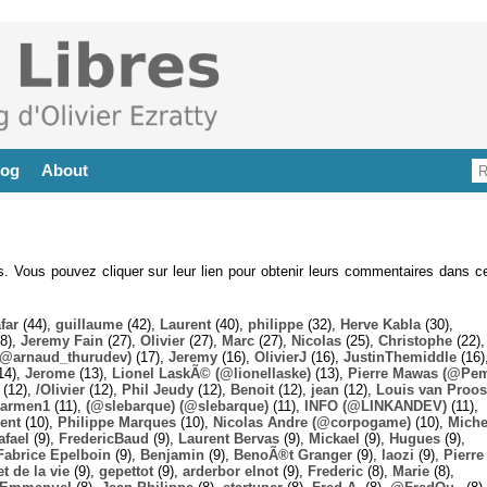
log
About
es. Vous pouvez cliquer sur leur lien pour obtenir leurs commentaires dans ce
far
(44),
guillaume
(42),
Laurent
(40),
philippe
(32),
Herve Kabla
(30),
8),
Jeremy Fain
(27),
Olivier
(27),
Marc
(27),
Nicolas
(25),
Christophe
(22),
@arnaud_thurudev)
(17),
Jeremy
(16),
OlivierJ
(16),
JustinThemiddle
(16)
14),
Jerome
(13),
Lionel LaskÃ© (@lionellaske)
(13),
Pierre Mawas (@Pe
(12),
/Olivier
(12),
Phil Jeudy
(12),
Benoit
(12),
jean
(12),
Louis van Proos
armen1
(11),
(@slebarque) (@slebarque)
(11),
INFO (@LINKANDEV)
(11),
ent
(10),
Philippe Marques
(10),
Nicolas Andre (@corpogame)
(10),
Miche
afael
(9),
FredericBaud
(9),
Laurent Bervas
(9),
Mickael
(9),
Hugues
(9),
Fabrice Epelboin
(9),
Benjamin
(9),
BenoÃ®t Granger
(9),
laozi
(9),
Pierre
t de la vie
(9),
gepettot
(9),
arderbor elnot
(9),
Frederic
(8),
Marie
(8),