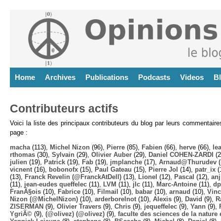
Home
Archives
Publications
Podcasts
Videos
B
Contributeurs actifs
Voici la liste des principaux contributeurs du blog par leurs commentair
page :
macha
(113),
Michel Nizon
(96),
Pierre
(85),
Fabien
(66),
herve
(66),
lea
rthomas
(30),
Sylvain
(29),
Olivier Auber
(29),
Daniel COHEN-ZARDI
(2
julien
(19),
Patrick
(19),
Fab
(19),
jmplanche
(17),
Arnaud@Thurudev (
vicnent
(16),
bobonofx
(15),
Paul Gateau
(15),
Pierre Jol
(14),
patr_ix
(
(13),
Franck Revelin (@FranckAtDell)
(13),
Lionel
(12),
Pascal
(12),
anj
(11),
jean-eudes queffelec
(11),
LVM
(11),
jlc
(11),
Marc-Antoine
(11),
dp
FranÃ§ois
(10),
Fabrice
(10),
Filmail
(10),
babar
(10),
arnaud
(10),
Vinc
Nizon (@MichelNizon)
(10),
arderborelnot
(10),
Alexis
(9),
David
(9),
R
ZISERMAN
(9),
Olivier Travers
(9),
Chris
(9),
jequeffelec
(9),
Yann
(9),
YgriÃ©
(9),
(@olivez) (@olivez)
(9),
faculte des sciences de la nature e