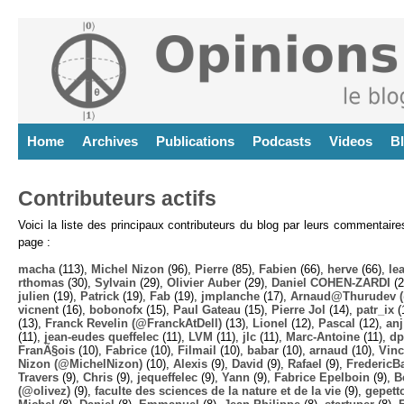
Home
Archives
Publications
Podcasts
Videos
B
Contributeurs actifs
Voici la liste des principaux contributeurs du blog par leurs commentair
page :
macha
(113),
Michel Nizon
(96),
Pierre
(85),
Fabien
(66),
herve
(66),
lea
rthomas
(30),
Sylvain
(29),
Olivier Auber
(29),
Daniel COHEN-ZARDI
(2
julien
(19),
Patrick
(19),
Fab
(19),
jmplanche
(17),
Arnaud@Thurudev (
vicnent
(16),
bobonofx
(15),
Paul Gateau
(15),
Pierre Jol
(14),
patr_ix
(
(13),
Franck Revelin (@FranckAtDell)
(13),
Lionel
(12),
Pascal
(12),
anj
(11),
jean-eudes queffelec
(11),
LVM
(11),
jlc
(11),
Marc-Antoine
(11),
dp
FranÃ§ois
(10),
Fabrice
(10),
Filmail
(10),
babar
(10),
arnaud
(10),
Vinc
Nizon (@MichelNizon)
(10),
Alexis
(9),
David
(9),
Rafael
(9),
FredericB
Travers
(9),
Chris
(9),
jequeffelec
(9),
Yann
(9),
Fabrice Epelboin
(9),
B
(@olivez)
(9),
faculte des sciences de la nature et de la vie
(9),
gepett