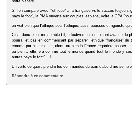
notre planète…
Si l’on compare avec l'”éthique” à la française vs le succès toujours 
pays le font”, la PMA ouverte aux couples lesbiens, voire la GPA “pou
on voit bien que l’éthique pour l’éthique, aussi poussée et rigoriste qu’
C’est donc bien, me semble-t-il, effectivement en faisant avancer le plus
pourra, et pas en commençant par séparer l’éthique “française” du 
comme par ailleurs – et, alors, ou bien la France regardera passer l
ou bien… elle fera comme tout le monde quand tout le monde y sera dé
autres pays le font”… !
En vertu de quoi : prendre les commandes du train d’abord me sembler
Répondre à ce commentaire