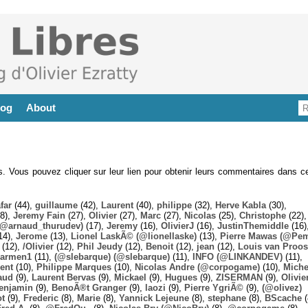
log
About
es. Vous pouvez cliquer sur leur lien pour obtenir leurs commentaires dans ce
far
(44),
guillaume
(42),
Laurent
(40),
philippe
(32),
Herve Kabla
(30),
8),
Jeremy Fain
(27),
Olivier
(27),
Marc
(27),
Nicolas
(25),
Christophe
(22),
@arnaud_thurudev)
(17),
Jeremy
(16),
OlivierJ
(16),
JustinThemiddle
(16)
14),
Jerome
(13),
Lionel LaskÃ© (@lionellaske)
(13),
Pierre Mawas (@Pe
(12),
/Olivier
(12),
Phil Jeudy
(12),
Benoit
(12),
jean
(12),
Louis van Proos
armen1
(11),
(@slebarque) (@slebarque)
(11),
INFO (@LINKANDEV)
(11),
ent
(10),
Philippe Marques
(10),
Nicolas Andre (@corpogame)
(10),
Miche
aud
(9),
Laurent Bervas
(9),
Mickael
(9),
Hugues
(9),
ZISERMAN
(9),
Olivie
enjamin
(9),
BenoÃ®t Granger
(9),
laozi
(9),
Pierre YgriÃ©
(9),
(@olivez)
ot
(9),
Frederic
(8),
Marie
(8),
Yannick Lejeune
(8),
stephane
(8),
BScache
(