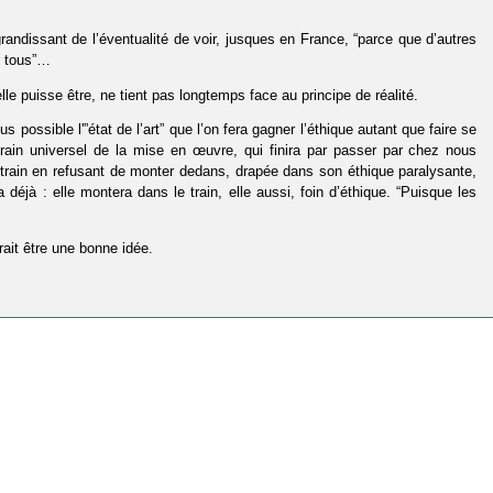
grandissant de l’éventualité de voir, jusques en France, “parce que d’autres
r tous”…
elle puisse être, ne tient pas longtemps face au principe de réalité.
 possible l'”état de l’art” que l’on fera gagner l’éthique autant que faire se
train universel de la mise en œuvre, qui finira par passer par chez nous
e train en refusant de monter dedans, drapée dans son éthique paralysante,
jà : elle montera dans le train, elle aussi, foin d’éthique. “Puisque les
ait être une bonne idée.