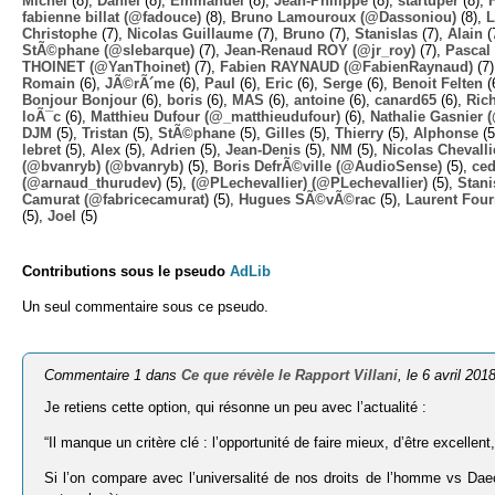
Michel
(8),
Daniel
(8),
Emmanuel
(8),
Jean-Philippe
(8),
startuper
(8),
fabienne billat (@fadouce)
(8),
Bruno Lamouroux (@Dassoniou)
(8),
L
Christophe
(7),
Nicolas Guillaume
(7),
Bruno
(7),
Stanislas
(7),
Alain
(
StÃ©phane (@slebarque)
(7),
Jean-Renaud ROY (@jr_roy)
(7),
Pascal 
THOINET (@YanThoinet)
(7),
Fabien RAYNAUD (@FabienRaynaud)
(7
Romain
(6),
JÃ©rÃ´me
(6),
Paul
(6),
Eric
(6),
Serge
(6),
Benoit Felten
(
Bonjour Bonjour
(6),
boris
(6),
MAS
(6),
antoine
(6),
canard65
(6),
Ric
loÃ¯c
(6),
Matthieu Dufour (@_matthieudufour)
(6),
Nathalie Gasnier
DJM
(5),
Tristan
(5),
StÃ©phane
(5),
Gilles
(5),
Thierry
(5),
Alphonse
(5
lebret
(5),
Alex
(5),
Adrien
(5),
Jean-Denis
(5),
NM
(5),
Nicolas Chevalli
(@bvanryb) (@bvanryb)
(5),
Boris DefrÃ©ville (@AudioSense)
(5),
ced
(@arnaud_thurudev)
(5),
(@PLechevallier) (@PLechevallier)
(5),
Stani
Camurat (@fabricecamurat)
(5),
Hugues SÃ©vÃ©rac
(5),
Laurent Four
(5),
Joel
(5)
Contributions sous le pseudo
AdLib
Un seul commentaire sous ce pseudo.
Commentaire 1 dans
Ce que révèle le Rapport Villani
, le 6 avril 201
Je retiens cette option, qui résonne un peu avec l’actualité :
“Il manque un critère clé : l’opportunité de faire mieux, d’être excellent,
Si l’on compare avec l’universalité de nos droits de l’homme vs Dae