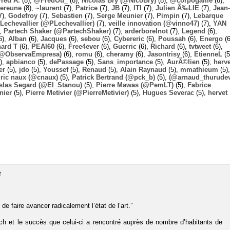
Fred A.
(8),
@FredOu_
(8),
Nicolas Bry (@NicoBry)
(8),
@corpogame
(8),
ereune
(8),
~laurent
(7),
Patrice
(7),
JB
(7),
ITI
(7),
Julien Ã‰LIE
(7),
Jean-
7),
Godefroy
(7),
Sebastien
(7),
Serge Meunier
(7),
Pimpin
(7),
Lebarque
Lechevallier (@PLechevallier)
(7),
veille innovation (@vinno47)
(7),
YAN
),
Partech Shaker (@PartechShaker)
(7),
arderborelnot
(7),
Legend
(6),
6),
Alban
(6),
Jacques
(6),
sebou
(6),
Cybereric
(6),
Poussah
(6),
Energo
(6
hard T
(6),
PEAI60
(6),
Free4ever
(6),
Guerric
(6),
Richard
(6),
tvtweet
(6),
 (@ObservaEmpresa)
(6),
romu
(6),
cheramy
(6),
Jasontrisy
(6),
EtienneL
(5
),
apbianco
(5),
dePassage
(5),
Sans_importance
(5),
AurÃ©lien
(5),
herv
er
(5),
jdo
(5),
Youssef
(5),
Renaud
(5),
Alain Raynaud
(5),
mmathieum
(5),
ric naux (@cnaux)
(5),
Patrick Bertrand (@pck_b)
(5),
(@arnaud_thurudev
slas Segard (@El_Stanou)
(5),
Pierre Mawas (@PemLT)
(5),
Fabrice
nier
(5),
Pierre Metivier (@PierreMetivier)
(5),
Hugues Severac
(5),
hervet
8
 de faire avancer radicalement l’état de l’art.”
ch et le succès que celui-ci a rencontré auprès de nombre d’habitants de