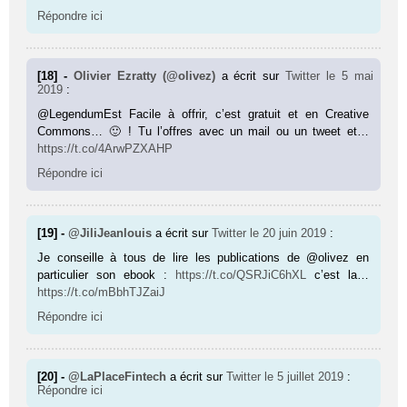
Répondre ici
[18] -
Olivier Ezratty (@olivez)
a écrit sur
Twitter
le 5 mai
2019
:
@LegendumEst Facile à offrir, c’est gratuit et en Creative
Commons… 🙂 ! Tu l’offres avec un mail ou un tweet et…
https://t.co/4ArwPZXAHP
Répondre ici
[19] -
@JiliJeanlouis
a écrit sur
Twitter
le 20 juin 2019
:
Je conseille à tous de lire les publications de @olivez en
particulier son ebook :
https://t.co/QSRJiC6hXL
c’est la…
https://t.co/mBbhTJZaiJ
Répondre ici
[20] -
@LaPlaceFintech
a écrit sur
Twitter
le 5 juillet 2019
:
Répondre ici