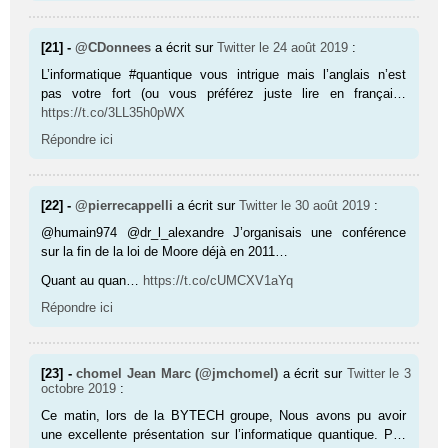
[21] -
@CDonnees
a écrit sur
Twitter
le 24 août 2019
:
L’informatique #quantique vous intrigue mais l’anglais n’est
pas votre fort (ou vous préférez juste lire en françai…
https://t.co/3LL35h0pWX
Répondre ici
[22] -
@pierrecappelli
a écrit sur
Twitter
le 30 août 2019
:
@humain974 @dr_l_alexandre J’organisais une conférence
sur la fin de la loi de Moore déjà en 2011…
Quant au quan…
https://t.co/cUMCXV1aYq
Répondre ici
[23] -
chomel Jean Marc (@jmchomel)
a écrit sur
Twitter
le 3
octobre 2019
:
Ce matin, lors de la BYTECH groupe, Nous avons pu avoir
une excellente présentation sur l’informatique quantique. P…