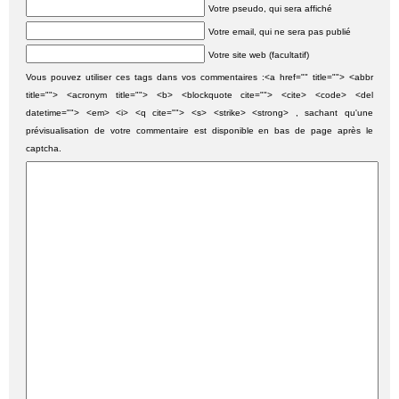
Votre pseudo, qui sera affiché
Votre email, qui ne sera pas publié
Votre site web (facultatif)
Vous pouvez utiliser ces tags dans vos commentaires :<a href="" title=""> <abbr
title=""> <acronym title=""> <b> <blockquote cite=""> <cite> <code> <del
datetime=""> <em> <i> <q cite=""> <s> <strike> <strong> , sachant qu'une
prévisualisation de votre commentaire est disponible en bas de page après le
captcha.