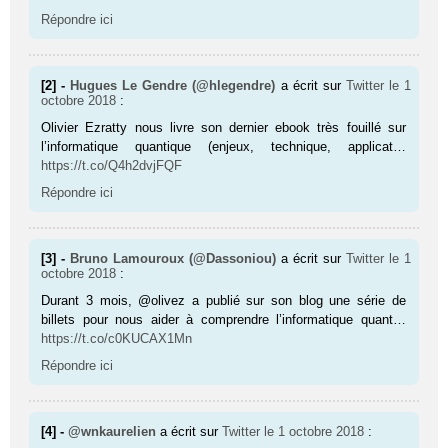
Répondre ici
[2] -
Hugues Le Gendre (@hlegendre)
a écrit sur
Twitter
le 1
octobre 2018
:
Olivier Ezratty nous livre son dernier ebook très fouillé sur
l’informatique quantique (enjeux, technique, applicat…
https://t.co/Q4h2dvjFQF
Répondre ici
[3] -
Bruno Lamouroux (@Dassoniou)
a écrit sur
Twitter
le 1
octobre 2018
:
Durant 3 mois, @olivez a publié sur son blog une série de
billets pour nous aider à comprendre l’informatique quant…
https://t.co/c0KUCAX1Mn
Répondre ici
[4] -
@wnkaurelien
a écrit sur
Twitter
le 1 octobre 2018
: