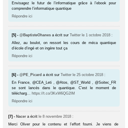
Envisagez le futur de l’informatique grâce à l’ebook pour
comprendre l’informatique quantique
Répondre ici
[5] -
@BaptisteOhanes
a écrit sur
Twitter
le 1 octobre 2018
:
Allez, au boulot, on ressort les cours de méca quantique
d’école d’ingé et on ingère tout ça
Répondre ici
[6] -
@PE_Picard
a écrit sur
Twitter
le 25 octobre 2018
:
En France, @CEA_Leti , @Atos, @ST_World , @Soitec_FR
se sont lancés dans le quantique. C’est le moment de
télécharg…
https://t.co/3KxW6QG2IM
Répondre ici
[7] -
Nacer
a écrit
le 8 novembre 2018
:
Merci Oliver pour le contenu et l’effort fourni. Je viens de