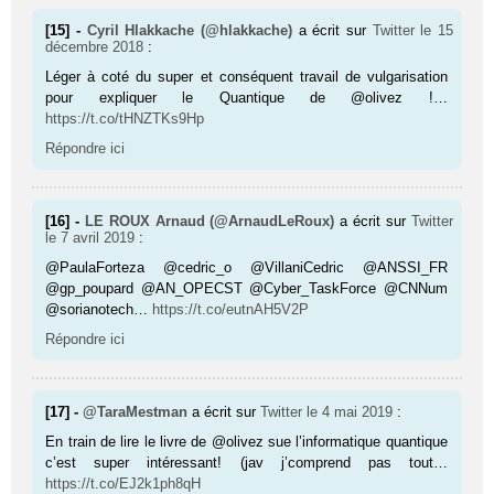
[15] -
Cyril Hlakkache (@hlakkache)
a écrit sur
Twitter
le 15
décembre 2018
:
Léger à coté du super et conséquent travail de vulgarisation
pour expliquer le Quantique de @olivez !…
https://t.co/tHNZTKs9Hp
Répondre ici
[16] -
LE ROUX Arnaud (@ArnaudLeRoux)
a écrit sur
Twitter
le 7 avril 2019
:
@PaulaForteza @cedric_o @VillaniCedric @ANSSI_FR
@gp_poupard @AN_OPECST @Cyber_TaskForce @CNNum
@sorianotech…
https://t.co/eutnAH5V2P
Répondre ici
[17] -
@TaraMestman
a écrit sur
Twitter
le 4 mai 2019
:
En train de lire le livre de @olivez sue l’informatique quantique
c’est super intéressant! (jav j’comprend pas tout…
https://t.co/EJ2k1ph8qH