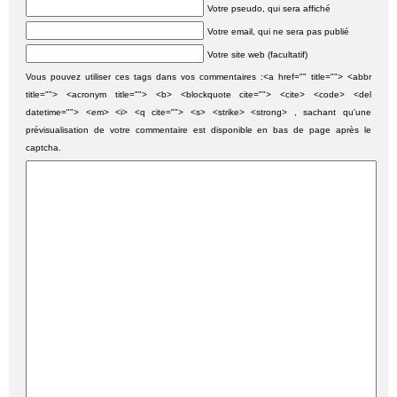
Votre pseudo, qui sera affiché
Votre email, qui ne sera pas publié
Votre site web (facultatif)
Vous pouvez utiliser ces tags dans vos commentaires :<a href="" title=""> <abbr
title=""> <acronym title=""> <b> <blockquote cite=""> <cite> <code> <del
datetime=""> <em> <i> <q cite=""> <s> <strike> <strong> , sachant qu'une
prévisualisation de votre commentaire est disponible en bas de page après le
captcha.