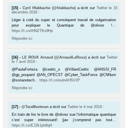
[15] -
Cyril Hlakkache (@hlakkache)
a écrit sur
Twitter
le 15
décembre 2018
:
Léger à coté du super et conséquent travail de vulgarisation
pour expliquer le Quantique de @olivez !…
https://t.co/tHNZTKs9Hp
Répondre ici
[16] -
LE ROUX Arnaud (@ArnaudLeRoux)
a écrit sur
Twitter
le 7 avril 2019
:
@PaulaForteza @cedric_o @VillaniCedric @ANSSI_FR
@gp_poupard @AN_OPECST @Cyber_TaskForce @CNNum
@sorianotech…
https://t.co/eutnAH5V2P
Répondre ici
[17] -
@TaraMestman
a écrit sur
Twitter
le 4 mai 2019
:
En train de lire le livre de @olivez sue l’informatique quantique
c’est super intéressant! (jav j’comprend pas tout…
https://t.co/EJ2k1ph8qH