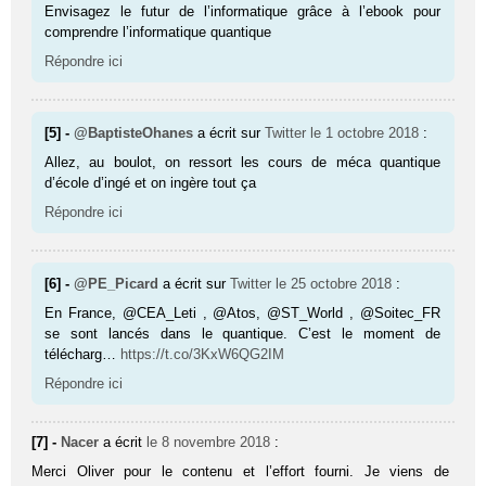
Envisagez le futur de l’informatique grâce à l’ebook pour
comprendre l’informatique quantique
Répondre ici
[5] -
@BaptisteOhanes
a écrit sur
Twitter
le 1 octobre 2018
:
Allez, au boulot, on ressort les cours de méca quantique
d’école d’ingé et on ingère tout ça
Répondre ici
[6] -
@PE_Picard
a écrit sur
Twitter
le 25 octobre 2018
:
En France, @CEA_Leti , @Atos, @ST_World , @Soitec_FR
se sont lancés dans le quantique. C’est le moment de
télécharg…
https://t.co/3KxW6QG2IM
Répondre ici
[7] -
Nacer
a écrit
le 8 novembre 2018
:
Merci Oliver pour le contenu et l’effort fourni. Je viens de