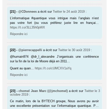
[21] -
@CDonnees
a écrit sur
Twitter
le 24 août 2019
:
L’informatique #quantique vous intrigue mais l’anglais n’est
pas votre fort (ou vous préférez juste lire en françai…
https://t.co/3LL35h0pWX
Répondre ici
[22] -
@pierrecappelli
a écrit sur
Twitter
le 30 août 2019
:
@humain974 @dr_l_alexandre J’organisais une conférence
sur la fin de la loi de Moore déjà en 2011…
Quant au quan…
https://t.co/cUMCXV1aYq
Répondre ici
[23] -
chomel Jean Marc (@jmchomel)
a écrit sur
Twitter
le 3
octobre 2019
:
Ce matin, lors de la BYTECH groupe, Nous avons pu avoir
une excellente présentation sur l’informatique quantique. P…