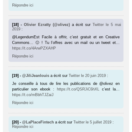
Répondre ici
[18] -
Olivier Ezratty (@olivez)
a écrit sur
Twitter
le 5 mai
2019
:
@LegendumEst Facile à offrir, c’est gratuit et en Creative
Commons… 🙂 ! Tu l’offres avec un mail ou un tweet et…
https://t.co/4ArwPZXAHP
Répondre ici
[19] -
@JiliJeanlouis
a écrit sur
Twitter
le 20 juin 2019
:
Je conseille à tous de lire les publications de @olivez en
particulier son ebook :
https://t.co/QSRJiC6hXL
c’est la…
https://t.co/mBbhTJZaiJ
Répondre ici
[20] -
@LaPlaceFintech
a écrit sur
Twitter
le 5 juillet 2019
:
Répondre ici