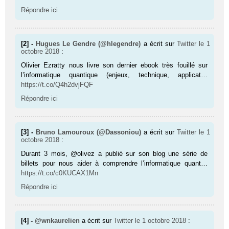
Répondre ici
[2] -
Hugues Le Gendre (@hlegendre)
a écrit sur
Twitter
le 1
octobre 2018
:
Olivier Ezratty nous livre son dernier ebook très fouillé sur
l’informatique quantique (enjeux, technique, applicat…
https://t.co/Q4h2dvjFQF
Répondre ici
[3] -
Bruno Lamouroux (@Dassoniou)
a écrit sur
Twitter
le 1
octobre 2018
:
Durant 3 mois, @olivez a publié sur son blog une série de
billets pour nous aider à comprendre l’informatique quant…
https://t.co/c0KUCAX1Mn
Répondre ici
[4] -
@wnkaurelien
a écrit sur
Twitter
le 1 octobre 2018
: