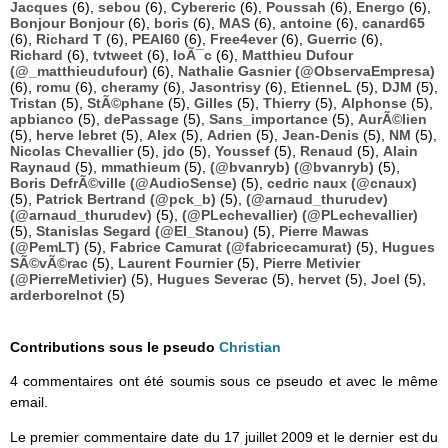
Jacques
(6),
sebou
(6),
Cybereric
(6),
Poussah
(6),
Energo
(6),
Bonjour Bonjour
(6),
boris
(6),
MAS
(6),
antoine
(6),
canard65
(6),
Richard T
(6),
PEAI60
(6),
Free4ever
(6),
Guerric
(6),
Richard
(6),
tvtweet
(6),
loÃ¯c
(6),
Matthieu Dufour
(@_matthieudufour)
(6),
Nathalie Gasnier (@ObservaEmpresa)
(6),
romu
(6),
cheramy
(6),
Jasontrisy
(6),
EtienneL
(5),
DJM
(5),
Tristan
(5),
StÃ©phane
(5),
Gilles
(5),
Thierry
(5),
Alphonse
(5),
apbianco
(5),
dePassage
(5),
Sans_importance
(5),
AurÃ©lien
(5),
herve lebret
(5),
Alex
(5),
Adrien
(5),
Jean-Denis
(5),
NM
(5),
Nicolas Chevallier
(5),
jdo
(5),
Youssef
(5),
Renaud
(5),
Alain
Raynaud
(5),
mmathieum
(5),
(@bvanryb) (@bvanryb)
(5),
Boris DefrÃ©ville (@AudioSense)
(5),
cedric naux (@cnaux)
(5),
Patrick Bertrand (@pck_b)
(5),
(@arnaud_thurudev)
(@arnaud_thurudev)
(5),
(@PLechevallier) (@PLechevallier)
(5),
Stanislas Segard (@El_Stanou)
(5),
Pierre Mawas
(@PemLT)
(5),
Fabrice Camurat (@fabricecamurat)
(5),
Hugues
SÃ©vÃ©rac
(5),
Laurent Fournier
(5),
Pierre Metivier
(@PierreMetivier)
(5),
Hugues Severac
(5),
hervet
(5),
Joel
(5),
arderborelnot
(5)
Contributions sous le pseudo
Christian
4 commentaires ont été soumis sous ce pseudo et avec le même
email.
Le premier commentaire date du 17 juillet 2009 et le dernier est du