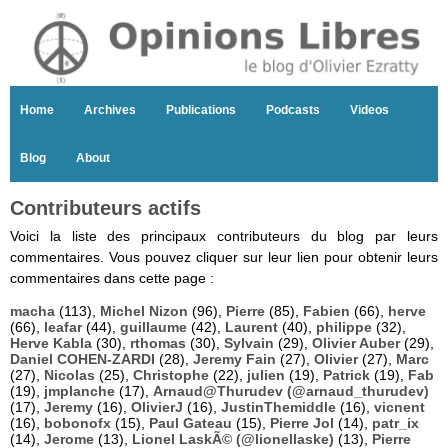
Home
Archives
Publications
Podcasts
Videos
Blog
About
Contributeurs actifs
Voici la liste des principaux contributeurs du blog par leurs
commentaires. Vous pouvez cliquer sur leur lien pour obtenir leurs
commentaires dans cette page :
macha
(113),
Michel Nizon
(96),
Pierre
(85),
Fabien
(66),
herve
(66),
leafar
(44),
guillaume
(42),
Laurent
(40),
philippe
(32),
Herve Kabla
(30),
rthomas
(30),
Sylvain
(29),
Olivier Auber
(29),
Daniel COHEN-ZARDI
(28),
Jeremy Fain
(27),
Olivier
(27),
Marc
(27),
Nicolas
(25),
Christophe
(22),
julien
(19),
Patrick
(19),
Fab
(19),
jmplanche
(17),
Arnaud@Thurudev (@arnaud_thurudev)
(17),
Jeremy
(16),
OlivierJ
(16),
JustinThemiddle
(16),
vicnent
(16),
bobonofx
(15),
Paul Gateau
(15),
Pierre Jol
(14),
patr_ix
(14),
Jerome
(13),
Lionel LaskÃ© (@lionellaske)
(13),
Pierre