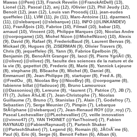
Mawas (@Pem)
(13),
Franck Revelin (@FranckAtDell)
(13),
Lionel
(12),
Pascal
(12),
anj
(12),
/Olivier
(12),
Phil Jeudy
(12),
Benoit
(12),
jean
(12),
Louis van Proosdij
(11),
jean-eudes
queffelec
(11),
LVM
(11),
jlc
(11),
Marc-Antoine
(11),
dparmen1
(11),
(@slebarque) (@slebarque)
(11),
INFO (@LINKANDEV)
(11),
FranÃ§ois
(10),
Fabrice
(10),
Filmail
(10),
babar
(10),
arnaud
(10),
Vincent
(10),
Philippe Marques
(10),
Nicolas Andre
(@corpogame)
(10),
Michel Nizon (@MichelNizon)
(10),
Alexis
(9),
David
(9),
Rafael
(9),
FredericBaud
(9),
Laurent Bervas
(9),
Mickael
(9),
Hugues
(9),
ZISERMAN
(9),
Olivier Travers
(9),
Chris
(9),
jequeffelec
(9),
Yann
(9),
Fabrice Epelboin
(9),
Benjamin
(9),
BenoÃ®t Granger
(9),
laozi
(9),
Pierre YgriÃ©
(9),
(@olivez) (@olivez)
(9),
faculte des sciences de la nature et de
la vie
(9),
gepettot
(9),
Frederic
(8),
Marie
(8),
Yannick Lejeune
(8),
stephane
(8),
BScache
(8),
Michel
(8),
Daniel
(8),
Emmanuel
(8),
Jean-Philippe
(8),
startuper
(8),
Fred A.
(8),
@FredOu_
(8),
Nicolas Bry (@NicoBry)
(8),
@corpogame
(8),
fabienne billat (@fadouce)
(8),
Bruno Lamouroux
(@Dassoniou)
(8),
Lereune
(8),
~laurent
(7),
Patrice
(7),
JB
(7),
ITI
(7),
Julien Ã‰LIE
(7),
Jean-Christophe
(7),
Nicolas
Guillaume
(7),
Bruno
(7),
Stanislas
(7),
Alain
(7),
Godefroy
(7),
Sebastien
(7),
Serge Meunier
(7),
Pimpin
(7),
Lebarque
StÃ©phane (@slebarque)
(7),
Jean-Renaud ROY (@jr_roy)
(7),
Pascal Lechevallier (@PLechevallier)
(7),
veille innovation
(@vinno47)
(7),
YAN THOINET (@YanThoinet)
(7),
Fabien
RAYNAUD (@FabienRaynaud)
(7),
Partech Shaker
(@PartechShaker)
(7),
Legend
(6),
Romain
(6),
JÃ©rÃ´me
(6),
Paul
(6),
Eric
(6),
Serge
(6),
Benoit Felten
(6),
Alban
(6),