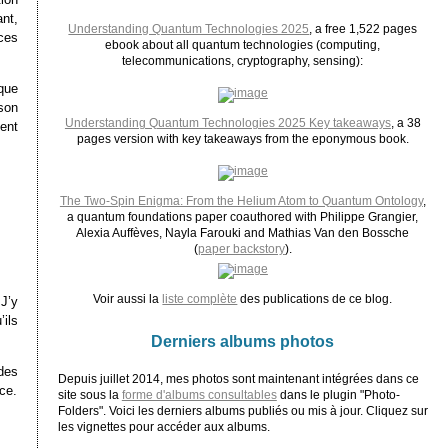
ant,
Understanding Quantum Technologies 2025
, a free 1,522 pages
 ces
ebook about all quantum technologies (computing,
telecommunications, cryptography, sensing):
que
son
Understanding Quantum Technologies 2025 Key takeaways
, a 38
ent
pages version with key takeaways from the eponymous book.
The Two-Spin Enigma: From the Helium Atom to Quantum Ontology
,
a quantum foundations paper coauthored with Philippe Grangier,
Alexia Auffèves, Nayla Farouki and Mathias Van den Bossche
(
paper backstory
).
Voir aussi la
liste complète
des publications de ce blog.
 J’y
ils
Derniers albums photos
des
Depuis juillet 2014, mes photos sont maintenant intégrées dans ce
ce.
site sous la
forme d'albums consultables
dans le plugin "Photo-
Folders". Voici les derniers albums publiés ou mis à jour. Cliquez sur
les vignettes pour accéder aux albums.