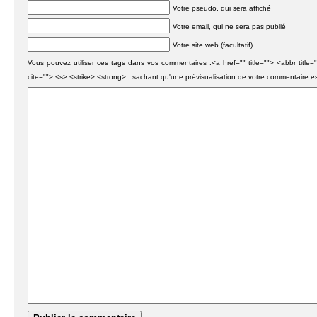
Votre pseudo, qui sera affiché
Votre email, qui ne sera pas publié
Votre site web (facultatif)
Vous pouvez utiliser ces tags dans vos commentaires :<a href="" title=""> <abbr titl
cite=""> <s> <strike> <strong> , sachant qu'une prévisualisation de votre commentaire e