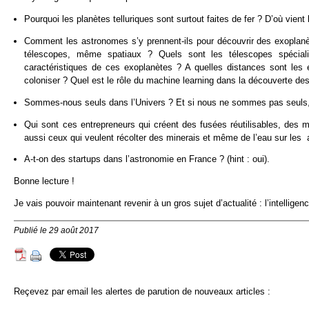
Pourquoi les planètes telluriques sont surtout faites de fer ? D’où vient
Comment les astronomes s’y prennent-ils pour découvrir des exoplanè
télescopes, même spatiaux ? Quels sont les télescopes spéciali
caractéristiques de ces exoplanètes ? A quelles distances sont les 
coloniser ? Quel est le rôle du machine learning dans la découverte de
Sommes-nous seuls dans l’Univers ? Et si nous ne sommes pas seuls
Qui sont ces entrepreneurs qui créent des fusées réutilisables, des m
aussi ceux qui veulent récolter des minerais et même de l’eau sur les 
A-t-on des startups dans l’astronomie en France ? (hint : oui).
Bonne lecture !
Je vais pouvoir maintenant revenir à un gros sujet d’actualité : l’intelligenc
Publié le 29 août 2017
Reçevez par email les alertes de parution de nouveaux articles :