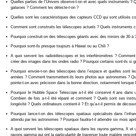
Quelles parties de l’Univers observe-t-on et avec quels instruments ? 
galaxies ? Comment les détecte-t-on ?
Quelles sont les caractéristiques des capteurs CCD qui sont utilisés 
Comment sont construits les télescopes actuels ? Quels instruments co
Pourquoi construit-on des télescopes géants avec des miroirs de 30 à 
Pourquoi sont-ils presque toujours à Hawaï ou au Chili ?
A quoi servent les radiotélescopes et les interféromètres ? Comment 
créer des images dans les ondes radio ? Pourquoi certains sont-ils s
Pourquoi envoie-t-on des télescopes dans l’espace et quelles sont le
années ? Comment transmettent-ils leurs photos aux astronomes ? Que
pointe-t-on avec précision dans la bonne direction, notamment lorsque 
Pourquoi le Hubble Space Telescope a-t-il été conservé 4 ans dans un
Combien de fois a-t-il été réparé et comment ? Quels sont ses instru
longévité ? Quels ordinateurs contient-il ? Et qu’a-t-il permis de découvr
Pourquoi lance-t-on des télescopes spatiaux spécialisés dans l’infrar
attendu par les astronomes ? Pourquoi faudra-t-il attendre six mois ap
A quoi servent les télescopes spatiaux dans les rayons gamma, X et ul
rayons gamma qui ont la particularité de traverser toute matière rencon