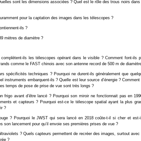
Quelles sont les dimensions associées ? Quel est le rôle des trous noirs dans
couramment pour la captation des images dans les télescopes ?
ntiennent-ils ?
39 mètres de diamètre ?
complètent-ils les télescopes opérant dans le visible ? Comment font-ils p
i grands comme le FAST chinois avec son antenne record de 500 m de diamètr
urs spécificités techniques ? Pourquoi ne durent-ils généralement que quelq
l instruments embarquent-ils ? Quelle est leur source d’énergie ? Comment 
les temps de pose de prise de vue sont très longs ?
 frigo avant d’être lancé ? Pourquoi son miroir ne fonctionnait pas en 199
ments et capteurs ? Pourquoi est-ce le télescope spatial ayant la plus gra
ir ?
ouge ? Pourquoi le JWST qui sera lancé en 2018 coûte-t-il si cher et est-il
rès son lancement pour qu’il envoie ses premières prises de vue ?
traviolets ? Quels capteurs permettent de recréer des images, surtout avec 
trée ?