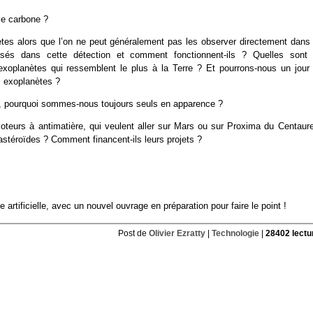
 le carbone ?
tes alors que l’on ne peut généralement pas les observer directement dans 
sés dans cette détection et comment fonctionnent-ils ? Quelles sont 
exoplanètes qui ressemblent le plus à la Terre ? Et pourrons-nous un jour 
s exoplanètes ?
, pourquoi sommes-nous toujours seuls en apparence ?
oteurs à antimatière, qui veulent aller sur Mars ou sur Proxima du Centaure
astéroïdes ? Comment financent-ils leurs projets ?
e artificielle, avec un nouvel ouvrage en préparation pour faire le point !
Post de
Olivier Ezratty
|
Technologie
|
28402 lectu