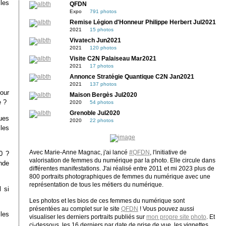
 les
QFDN
Expo
791 photos
Remise Légion d'Honneur Philippe Herbert Jul2021
2021
15 photos
Vivatech Jun2021
2021
120 photos
Visite C2N Palaiseau Mar2021
2021
17 photos
Annonce Stratégie Quantique C2N Jan2021
2021
137 photos
our
Maison Bergès Jul2020
e ?
2020
54 photos
Grenoble Jul2020
ues
2020
22 photos
les
Avec Marie-Anne Magnac, j'ai lancé
#QFDN
, l'initiative de
0 ?
valorisation de femmes du numérique par la photo. Elle circule dans
nde
différentes manifestations. J'ai réalisé entre 2011 et mi 2023 plus de
800 portraits photographiques de femmes du numérique avec une
représentation de tous les métiers du numérique.
 si
Les photos et les bios de ces femmes du numérique sont
présentées au complet sur le site
QFDN
! Vous pouvez aussi
les
visualiser les derniers portraits publiés sur
mon propre site photo
. Et
ci-dessous, les 16 derniers par date de prise de vue, les vignettes