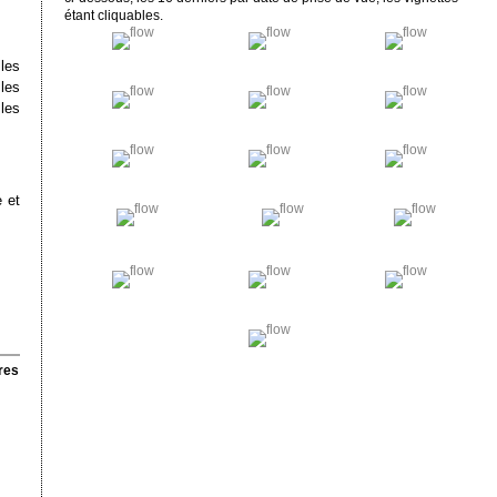
étant cliquables.
les
les
les
 et
res