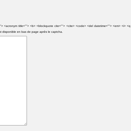
e=""> <acronym title=""> <b> <blockquote cite=""> <cite> <code> <del datetime=""> <em> <i> <q
st disponible en bas de page après le captcha.