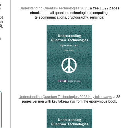
n
Understanding Quantum Technologies 2025
, a free 1,522 pages
n
ebook about all quantum technologies (computing,
ot
telecommunications, cryptography, sensing):
ah
),
d
,
Understanding Quantum Technologies 2025 Key takeaways
, a 38
pages version with key takeaways from the eponymous book.