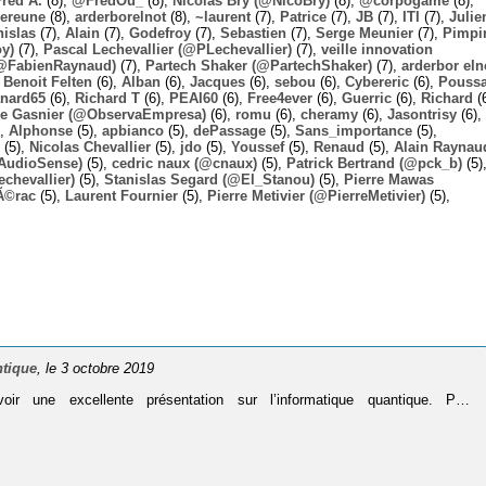
Fred A.
(8),
@FredOu_
(8),
Nicolas Bry (@NicoBry)
(8),
@corpogame
(8),
ereune
(8),
arderborelnot
(8),
~laurent
(7),
Patrice
(7),
JB
(7),
ITI
(7),
Julie
nislas
(7),
Alain
(7),
Godefroy
(7),
Sebastien
(7),
Serge Meunier
(7),
Pimpi
y)
(7),
Pascal Lechevallier (@PLechevallier)
(7),
veille innovation
@FabienRaynaud)
(7),
Partech Shaker (@PartechShaker)
(7),
arderbor eln
,
Benoit Felten
(6),
Alban
(6),
Jacques
(6),
sebou
(6),
Cybereric
(6),
Pouss
nard65
(6),
Richard T
(6),
PEAI60
(6),
Free4ever
(6),
Guerric
(6),
Richard
(6
ie Gasnier (@ObservaEmpresa)
(6),
romu
(6),
cheramy
(6),
Jasontrisy
(6),
),
Alphonse
(5),
apbianco
(5),
dePassage
(5),
Sans_importance
(5),
(5),
Nicolas Chevallier
(5),
jdo
(5),
Youssef
(5),
Renaud
(5),
Alain Raynau
@AudioSense)
(5),
cedric naux (@cnaux)
(5),
Patrick Bertrand (@pck_b)
(5)
chevallier)
(5),
Stanislas Segard (@El_Stanou)
(5),
Pierre Mawas
Ã©rac
(5),
Laurent Fournier
(5),
Pierre Metivier (@PierreMetivier)
(5),
ntique
, le 3 octobre 2019
une excellente présentation sur l’informatique quantique. P…