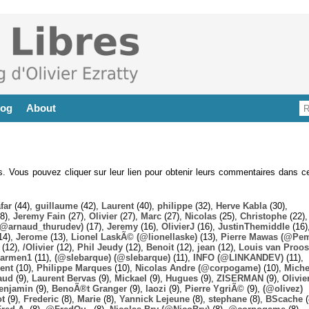
log
About
es. Vous pouvez cliquer sur leur lien pour obtenir leurs commentaires dans ce
far
(44),
guillaume
(42),
Laurent
(40),
philippe
(32),
Herve Kabla
(30),
8),
Jeremy Fain
(27),
Olivier
(27),
Marc
(27),
Nicolas
(25),
Christophe
(22),
@arnaud_thurudev)
(17),
Jeremy
(16),
OlivierJ
(16),
JustinThemiddle
(16)
14),
Jerome
(13),
Lionel LaskÃ© (@lionellaske)
(13),
Pierre Mawas (@Pe
(12),
/Olivier
(12),
Phil Jeudy
(12),
Benoit
(12),
jean
(12),
Louis van Proos
armen1
(11),
(@slebarque) (@slebarque)
(11),
INFO (@LINKANDEV)
(11),
ent
(10),
Philippe Marques
(10),
Nicolas Andre (@corpogame)
(10),
Miche
aud
(9),
Laurent Bervas
(9),
Mickael
(9),
Hugues
(9),
ZISERMAN
(9),
Olivie
enjamin
(9),
BenoÃ®t Granger
(9),
laozi
(9),
Pierre YgriÃ©
(9),
(@olivez)
ot
(9),
Frederic
(8),
Marie
(8),
Yannick Lejeune
(8),
stephane
(8),
BScache
(