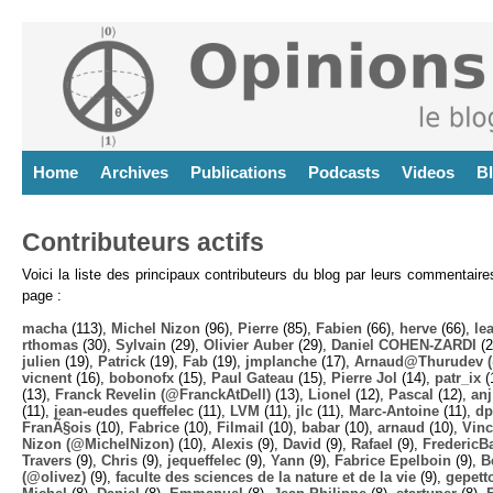
Home
Archives
Publications
Podcasts
Videos
B
Contributeurs actifs
Voici la liste des principaux contributeurs du blog par leurs commentair
page :
macha
(113),
Michel Nizon
(96),
Pierre
(85),
Fabien
(66),
herve
(66),
lea
rthomas
(30),
Sylvain
(29),
Olivier Auber
(29),
Daniel COHEN-ZARDI
(2
julien
(19),
Patrick
(19),
Fab
(19),
jmplanche
(17),
Arnaud@Thurudev (
vicnent
(16),
bobonofx
(15),
Paul Gateau
(15),
Pierre Jol
(14),
patr_ix
(
(13),
Franck Revelin (@FranckAtDell)
(13),
Lionel
(12),
Pascal
(12),
anj
(11),
jean-eudes queffelec
(11),
LVM
(11),
jlc
(11),
Marc-Antoine
(11),
dp
FranÃ§ois
(10),
Fabrice
(10),
Filmail
(10),
babar
(10),
arnaud
(10),
Vinc
Nizon (@MichelNizon)
(10),
Alexis
(9),
David
(9),
Rafael
(9),
FredericB
Travers
(9),
Chris
(9),
jequeffelec
(9),
Yann
(9),
Fabrice Epelboin
(9),
B
(@olivez)
(9),
faculte des sciences de la nature et de la vie
(9),
gepett