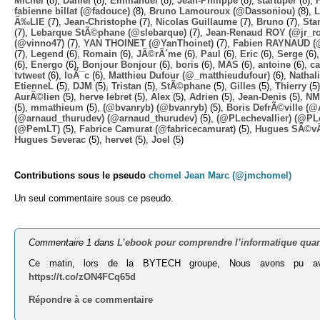
Michel
(8),
Daniel
(8),
Emmanuel
(8),
Jean-Philippe
(8),
startuper
(8),
fabienne billat (@fadouce)
(8),
Bruno Lamouroux (@Dassoniou)
(8),
L
Ã‰LIE
(7),
Jean-Christophe
(7),
Nicolas Guillaume
(7),
Bruno
(7),
Sta
(7),
Lebarque StÃ©phane (@slebarque)
(7),
Jean-Renaud ROY (@jr_ro
(@vinno47)
(7),
YAN THOINET (@YanThoinet)
(7),
Fabien RAYNAUD (
(7),
Legend
(6),
Romain
(6),
JÃ©rÃ´me
(6),
Paul
(6),
Eric
(6),
Serge
(6)
(6),
Energo
(6),
Bonjour Bonjour
(6),
boris
(6),
MAS
(6),
antoine
(6),
ca
tvtweet
(6),
loÃ¯c
(6),
Matthieu Dufour (@_matthieudufour)
(6),
Nathal
EtienneL
(5),
DJM
(5),
Tristan
(5),
StÃ©phane
(5),
Gilles
(5),
Thierry
(5
AurÃ©lien
(5),
herve lebret
(5),
Alex
(5),
Adrien
(5),
Jean-Denis
(5),
NM
(5),
mmathieum
(5),
(@bvanryb) (@bvanryb)
(5),
Boris DefrÃ©ville (
(@arnaud_thurudev) (@arnaud_thurudev)
(5),
(@PLechevallier) (@PLe
(@PemLT)
(5),
Fabrice Camurat (@fabricecamurat)
(5),
Hugues SÃ©v
Hugues Severac
(5),
hervet
(5),
Joel
(5)
Contributions sous le pseudo
chomel Jean Marc (@jmchomel)
Un seul commentaire sous ce pseudo.
Commentaire 1 dans
L’ebook pour comprendre l’informatique qua
Ce matin, lors de la BYTECH groupe, Nous avons pu avoir 
https://t.co/zON4FCq65d
Répondre à ce commentaire