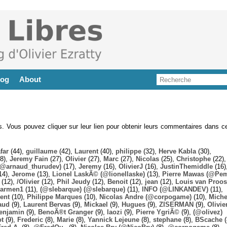
log
About
es. Vous pouvez cliquer sur leur lien pour obtenir leurs commentaires dans ce
far
(44),
guillaume
(42),
Laurent
(40),
philippe
(32),
Herve Kabla
(30),
8),
Jeremy Fain
(27),
Olivier
(27),
Marc
(27),
Nicolas
(25),
Christophe
(22),
@arnaud_thurudev)
(17),
Jeremy
(16),
OlivierJ
(16),
JustinThemiddle
(16)
14),
Jerome
(13),
Lionel LaskÃ© (@lionellaske)
(13),
Pierre Mawas (@Pe
(12),
/Olivier
(12),
Phil Jeudy
(12),
Benoit
(12),
jean
(12),
Louis van Proos
armen1
(11),
(@slebarque) (@slebarque)
(11),
INFO (@LINKANDEV)
(11),
ent
(10),
Philippe Marques
(10),
Nicolas Andre (@corpogame)
(10),
Miche
aud
(9),
Laurent Bervas
(9),
Mickael
(9),
Hugues
(9),
ZISERMAN
(9),
Olivie
enjamin
(9),
BenoÃ®t Granger
(9),
laozi
(9),
Pierre YgriÃ©
(9),
(@olivez)
ot
(9),
Frederic
(8),
Marie
(8),
Yannick Lejeune
(8),
stephane
(8),
BScache
(