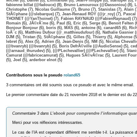
Michel
(8),
Daniel
(8),
Emmanuel
(8),
Jean-Philippe
(8),
startuper
(8),
fabienne billat (@fadouce)
(8),
Bruno Lamouroux (@Dassoniou)
(8),
L
Christophe
(7),
Nicolas Guillaume
(7),
Bruno
(7),
Stanislas
(7),
Alain
(
StÃ©phane (@slebarque)
(7),
Jean-Renaud ROY (@jr_roy)
(7),
Pascal 
THOINET (@YanThoinet)
(7),
Fabien RAYNAUD (@FabienRaynaud)
(7
Romain
(6),
JÃ©rÃ´me
(6),
Paul
(6),
Eric
(6),
Serge
(6),
Benoit Felten
(
Bonjour Bonjour
(6),
boris
(6),
MAS
(6),
antoine
(6),
canard65
(6),
Ric
loÃ¯c
(6),
Matthieu Dufour (@_matthieudufour)
(6),
Nathalie Gasnier
DJM
(5),
Tristan
(5),
StÃ©phane
(5),
Gilles
(5),
Thierry
(5),
Alphonse
(5
lebret
(5),
Alex
(5),
Adrien
(5),
Jean-Denis
(5),
NM
(5),
Nicolas Chevalli
(@bvanryb) (@bvanryb)
(5),
Boris DefrÃ©ville (@AudioSense)
(5),
ced
(@arnaud_thurudev)
(5),
(@PLechevallier) (@PLechevallier)
(5),
Stani
Camurat (@fabricecamurat)
(5),
Hugues SÃ©vÃ©rac
(5),
Laurent Four
(5),
Joel
(5),
arderbor elnot
(5)
Contributions sous le pseudo
roland65
3 commentaires ont été soumis sous ce pseudo et avec le même email.
Le premier commentaire date du 21 novembre 2018 et le dernier est du 2
Commentaire 3 dans
L’ebook pour comprendre l’informatique qua
Merci pour vos réflexions intéressantes.
Le cas de l’IA est cependant différent me semble t-il. La puissance 