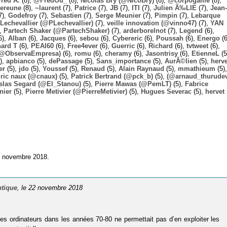
Fred A.
(8),
@FredOu_
(8),
Nicolas Bry (@NicoBry)
(8),
@corpogame
(8),
ereune
(8),
~laurent
(7),
Patrice
(7),
JB
(7),
ITI
(7),
Julien Ã‰LIE
(7),
Jean-
7),
Godefroy
(7),
Sebastien
(7),
Serge Meunier
(7),
Pimpin
(7),
Lebarque
Lechevallier (@PLechevallier)
(7),
veille innovation (@vinno47)
(7),
YAN
),
Partech Shaker (@PartechShaker)
(7),
arderborelnot
(7),
Legend
(6),
6),
Alban
(6),
Jacques
(6),
sebou
(6),
Cybereric
(6),
Poussah
(6),
Energo
(6
hard T
(6),
PEAI60
(6),
Free4ever
(6),
Guerric
(6),
Richard
(6),
tvtweet
(6),
 (@ObservaEmpresa)
(6),
romu
(6),
cheramy
(6),
Jasontrisy
(6),
EtienneL
(5
),
apbianco
(5),
dePassage
(5),
Sans_importance
(5),
AurÃ©lien
(5),
herv
er
(5),
jdo
(5),
Youssef
(5),
Renaud
(5),
Alain Raynaud
(5),
mmathieum
(5),
ric naux (@cnaux)
(5),
Patrick Bertrand (@pck_b)
(5),
(@arnaud_thurudev
slas Segard (@El_Stanou)
(5),
Pierre Mawas (@PemLT)
(5),
Fabrice
nier
(5),
Pierre Metivier (@PierreMetivier)
(5),
Hugues Severac
(5),
hervet
2 novembre 2018.
ntique
, le 22 novembre 2018
des ordinateurs dans les années 70-80 ne permettait pas d’en exploiter les