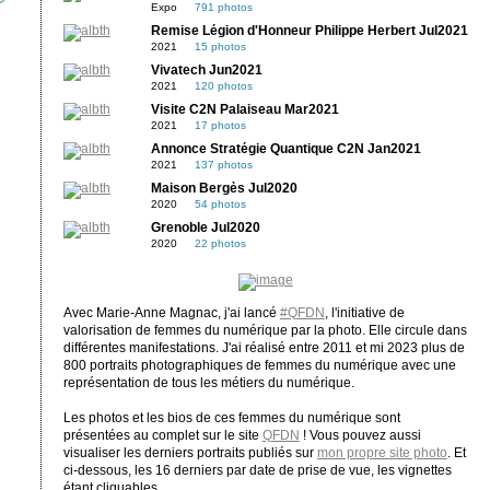
Expo
791 photos
Remise Légion d'Honneur Philippe Herbert Jul2021
2021
15 photos
Vivatech Jun2021
2021
120 photos
Visite C2N Palaiseau Mar2021
2021
17 photos
Annonce Stratégie Quantique C2N Jan2021
2021
137 photos
Maison Bergès Jul2020
2020
54 photos
Grenoble Jul2020
2020
22 photos
Avec Marie-Anne Magnac, j'ai lancé
#QFDN
, l'initiative de
valorisation de femmes du numérique par la photo. Elle circule dans
différentes manifestations. J'ai réalisé entre 2011 et mi 2023 plus de
800 portraits photographiques de femmes du numérique avec une
représentation de tous les métiers du numérique.
Les photos et les bios de ces femmes du numérique sont
présentées au complet sur le site
QFDN
! Vous pouvez aussi
visualiser les derniers portraits publiés sur
mon propre site photo
. Et
ci-dessous, les 16 derniers par date de prise de vue, les vignettes
étant cliquables.