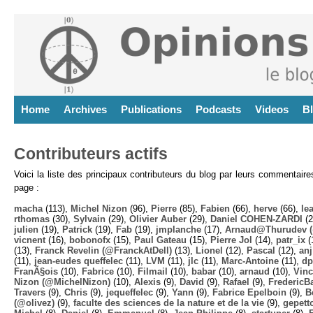
Home
Archives
Publications
Podcasts
Videos
B
Contributeurs actifs
Voici la liste des principaux contributeurs du blog par leurs commentair
page :
macha
(113),
Michel Nizon
(96),
Pierre
(85),
Fabien
(66),
herve
(66),
lea
rthomas
(30),
Sylvain
(29),
Olivier Auber
(29),
Daniel COHEN-ZARDI
(2
julien
(19),
Patrick
(19),
Fab
(19),
jmplanche
(17),
Arnaud@Thurudev (
vicnent
(16),
bobonofx
(15),
Paul Gateau
(15),
Pierre Jol
(14),
patr_ix
(
(13),
Franck Revelin (@FranckAtDell)
(13),
Lionel
(12),
Pascal
(12),
anj
(11),
jean-eudes queffelec
(11),
LVM
(11),
jlc
(11),
Marc-Antoine
(11),
dp
FranÃ§ois
(10),
Fabrice
(10),
Filmail
(10),
babar
(10),
arnaud
(10),
Vinc
Nizon (@MichelNizon)
(10),
Alexis
(9),
David
(9),
Rafael
(9),
FredericB
Travers
(9),
Chris
(9),
jequeffelec
(9),
Yann
(9),
Fabrice Epelboin
(9),
B
(@olivez)
(9),
faculte des sciences de la nature et de la vie
(9),
gepett