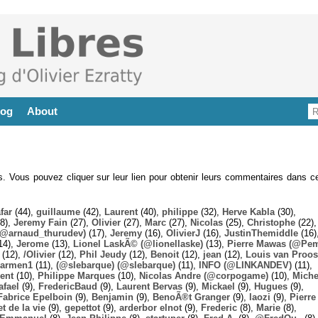
log
About
es. Vous pouvez cliquer sur leur lien pour obtenir leurs commentaires dans ce
far
(44),
guillaume
(42),
Laurent
(40),
philippe
(32),
Herve Kabla
(30),
8),
Jeremy Fain
(27),
Olivier
(27),
Marc
(27),
Nicolas
(25),
Christophe
(22),
@arnaud_thurudev)
(17),
Jeremy
(16),
OlivierJ
(16),
JustinThemiddle
(16)
14),
Jerome
(13),
Lionel LaskÃ© (@lionellaske)
(13),
Pierre Mawas (@Pe
(12),
/Olivier
(12),
Phil Jeudy
(12),
Benoit
(12),
jean
(12),
Louis van Proos
armen1
(11),
(@slebarque) (@slebarque)
(11),
INFO (@LINKANDEV)
(11),
ent
(10),
Philippe Marques
(10),
Nicolas Andre (@corpogame)
(10),
Miche
afael
(9),
FredericBaud
(9),
Laurent Bervas
(9),
Mickael
(9),
Hugues
(9),
Fabrice Epelboin
(9),
Benjamin
(9),
BenoÃ®t Granger
(9),
laozi
(9),
Pierre
t de la vie
(9),
gepettot
(9),
arderbor elnot
(9),
Frederic
(8),
Marie
(8),