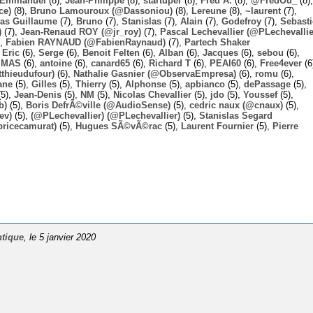
Emmanuel
(8),
Jean-Philippe
(8),
startuper
(8),
Fred A.
(8),
@FredOu_
(8),
ce)
(8),
Bruno Lamouroux (@Dassoniou)
(8),
Lereune
(8),
~laurent
(7),
las Guillaume
(7),
Bruno
(7),
Stanislas
(7),
Alain
(7),
Godefroy
(7),
Sebast
)
(7),
Jean-Renaud ROY (@jr_roy)
(7),
Pascal Lechevallier (@PLechevallie
),
Fabien RAYNAUD (@FabienRaynaud)
(7),
Partech Shaker
,
Eric
(6),
Serge
(6),
Benoit Felten
(6),
Alban
(6),
Jacques
(6),
sebou
(6),
,
MAS
(6),
antoine
(6),
canard65
(6),
Richard T
(6),
PEAI60
(6),
Free4ever
(6
thieudufour)
(6),
Nathalie Gasnier (@ObservaEmpresa)
(6),
romu
(6),
ane
(5),
Gilles
(5),
Thierry
(5),
Alphonse
(5),
apbianco
(5),
dePassage
(5),
5),
Jean-Denis
(5),
NM
(5),
Nicolas Chevallier
(5),
jdo
(5),
Youssef
(5),
b)
(5),
Boris DefrÃ©ville (@AudioSense)
(5),
cedric naux (@cnaux)
(5),
ev)
(5),
(@PLechevallier) (@PLechevallier)
(5),
Stanislas Segard
bricecamurat)
(5),
Hugues SÃ©vÃ©rac
(5),
Laurent Fournier
(5),
Pierre
ntique
, le 5 janvier 2020