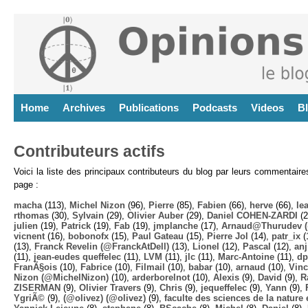
Home
Archives
Publications
Podcasts
Videos
B
Contributeurs actifs
Voici la liste des principaux contributeurs du blog par leurs commentair
page :
macha
(113),
Michel Nizon
(96),
Pierre
(85),
Fabien
(66),
herve
(66),
lea
rthomas
(30),
Sylvain
(29),
Olivier Auber
(29),
Daniel COHEN-ZARDI
(2
julien
(19),
Patrick
(19),
Fab
(19),
jmplanche
(17),
Arnaud@Thurudev (
vicnent
(16),
bobonofx
(15),
Paul Gateau
(15),
Pierre Jol
(14),
patr_ix
(
(13),
Franck Revelin (@FranckAtDell)
(13),
Lionel
(12),
Pascal
(12),
anj
(11),
jean-eudes queffelec
(11),
LVM
(11),
jlc
(11),
Marc-Antoine
(11),
dp
FranÃ§ois
(10),
Fabrice
(10),
Filmail
(10),
babar
(10),
arnaud
(10),
Vinc
Nizon (@MichelNizon)
(10),
arderborelnot
(10),
Alexis
(9),
David
(9),
R
ZISERMAN
(9),
Olivier Travers
(9),
Chris
(9),
jequeffelec
(9),
Yann
(9),
YgriÃ©
(9),
(@olivez) (@olivez)
(9),
faculte des sciences de la nature e