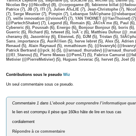
Yannick Lejeune
(8),
stephane
(8),
BScache
(8),
Michel
(8),
Daniel
(8),
Nicolas Bry (@NicoBry)
(8),
@corpogame
(8),
fabienne billat (@fadou
Patrice
(7),
JB
(7),
ITI
(7),
Julien Ã‰LIE
(7),
Jean-Christophe
(7),
Nico
(7),
Serge Meunier
(7),
Pimpin
(7),
Lebarque StÃ©phane (@slebarque
(7),
veille innovation (@vinno47)
(7),
YAN THOINET (@YanThoinet)
(7
(@PartechShaker)
(7),
Legend
(6),
Romain
(6),
JÃ©rÃ´me
(6),
Paul
(6)
Cybereric
(6),
Poussah
(6),
Energo
(6),
Bonjour Bonjour
(6),
boris
(6)
Guerric
(6),
Richard
(6),
tvtweet
(6),
loÃ¯c
(6),
Matthieu Dufour (@_mat
cheramy
(6),
Jasontrisy
(6),
EtienneL
(5),
DJM
(5),
Tristan
(5),
StÃ©ph
Sans_importance
(5),
AurÃ©lien
(5),
herve lebret
(5),
Alex
(5),
Adrien
(
Renaud
(5),
Alain Raynaud
(5),
mmathieum
(5),
(@bvanryb) (@bvanry
Patrick Bertrand (@pck_b)
(5),
(@arnaud_thurudev) (@arnaud_thurud
(@El_Stanou)
(5),
Pierre Mawas (@PemLT)
(5),
Fabrice Camurat (@fa
Metivier (@PierreMetivier)
(5),
Hugues Severac
(5),
hervet
(5),
Joel
(5)
Contributions sous le pseudo
Wiz
Un seul commentaire sous ce pseudo.
Commentaire 1 dans
L’ebook pour comprendre l’informatique qua
le lien est corrompu il pèse que 160ko hâte de lire en tous cas
cordialement
Répondre à ce commentaire