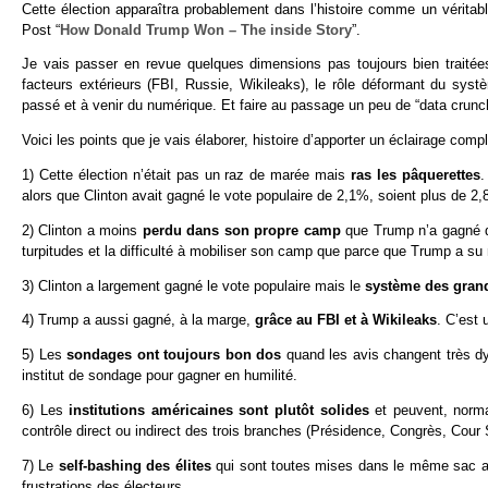
Cette élection apparaîtra probablement dans l’histoire comme un véritab
Post “
How Donald Trump Won – The inside Story
”.
Je vais passer en revue quelques dimensions pas toujours bien traitées
facteurs extérieurs (FBI, Russie, Wikileaks), le rôle déformant du systè
passé et à venir du numérique. Et faire au passage un peu de “data crunc
Voici les points que je vais élaborer, histoire d’apporter un éclairage com
1) Cette élection n’était pas un raz de marée mais
ras les pâquerettes
.
alors que Clinton avait gagné le vote populaire de 2,1%, soient plus de 2
2) Clinton a moins
perdu dans son propre camp
que Trump n’a gagné da
turpitudes et la difficulté à mobiliser son camp que parce que Trump a su m
3) Clinton a largement gagné le vote populaire mais le
système des gran
4) Trump a aussi gagné, à la marge,
grâce au FBI et à Wikileaks
. C’est 
5) Les
sondages ont toujours bon dos
quand les avis changent très d
institut de sondage pour gagner en humilité.
6) Les
institutions américaines sont plutôt solides
et peuvent, norm
contrôle direct ou indirect des trois branches (Présidence, Congrès, Cour
7) Le
self-bashing des élites
qui sont toutes mises dans le même sac ali
frustrations des électeurs.