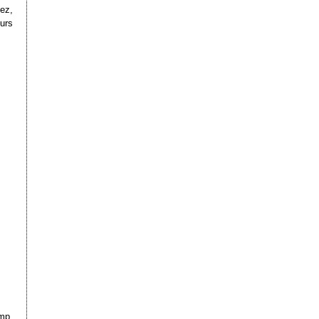
ez,
urs
ump,