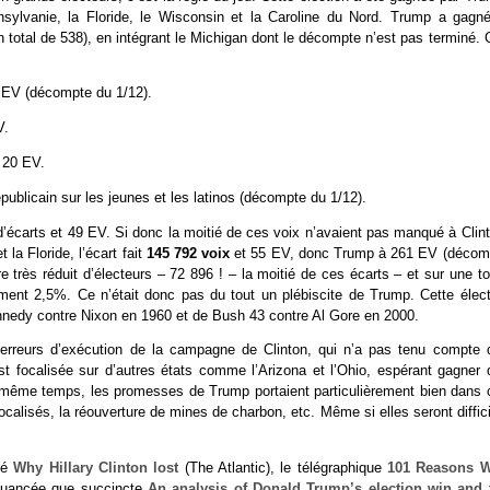
nnsylvanie, la Floride, le Wisconsin et la Caroline du Nord. Trump a gagné
 total de 538), en intégrant le Michigan dont le décompte n’est pas terminé. 
6 EV (décompte du 1/12).
V.
t 20 EV.
ublicain sur les jeunes et les latinos (décompte du 1/12).
’écarts et 49 EV. Si donc la moitié de ces voix n’avaient pas manqué à Clint
 la Floride, l’écart fait
145 792 voix
et 55 EV, donc Trump à 261 EV (décom
e très réduit d’électeurs – 72 896 ! – la moitié de ces écarts – et sur une t
ement 2,5%. Ce n’était donc pas du tout un plébiscite de Trump. Cette élect
Kennedy contre Nixon en 1960 et de Bush 43 contre Al Gore en 2000.
s erreurs d’exécution de la campagne de Clinton, qui n’a pas tenu compte 
t focalisée sur d’autres états comme l’Arizona et l’Ohio, espérant gagner 
le même temps, les promesses de Trump portaient particulièrement bien dans 
ocalisés, la réouverture de mines de charbon, etc. Même si elles seront diffic
cié
Why Hillary Clinton lost
(The Atlantic), le télégraphique
101 Reasons 
i nuancée que succincte
An analysis of Donald Trump’s election win and 