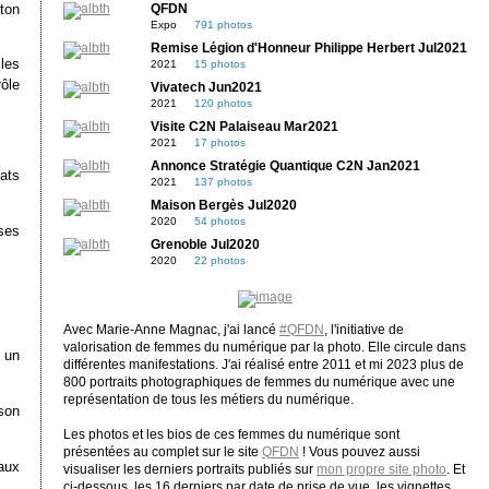
ton
QFDN
Expo
791 photos
Remise Légion d'Honneur Philippe Herbert Jul2021
les
2021
15 photos
ôle
Vivatech Jun2021
2021
120 photos
Visite C2N Palaiseau Mar2021
2021
17 photos
Annonce Stratégie Quantique C2N Jan2021
tats
2021
137 photos
Maison Bergès Jul2020
2020
54 photos
ses
Grenoble Jul2020
2020
22 photos
Avec Marie-Anne Magnac, j'ai lancé
#QFDN
, l'initiative de
valorisation de femmes du numérique par la photo. Elle circule dans
 un
différentes manifestations. J'ai réalisé entre 2011 et mi 2023 plus de
800 portraits photographiques de femmes du numérique avec une
représentation de tous les métiers du numérique.
son
Les photos et les bios de ces femmes du numérique sont
présentées au complet sur le site
QFDN
! Vous pouvez aussi
 aux
visualiser les derniers portraits publiés sur
mon propre site photo
. Et
ci-dessous, les 16 derniers par date de prise de vue, les vignettes