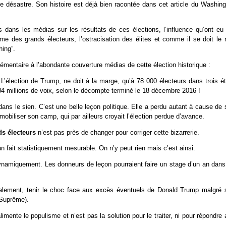
le désastre. Son histoire est déjà bien racontée dans cet article du Washing
 dans les médias sur les résultats de ces élections, l’influence qu’ont eu 
me des grands électeurs, l’ostracisation des élites et comme il se doit le r
hing”.
plémentaire à l’abondante couverture médias de cette élection historique :
 L’élection de Trump, ne doit à la marge, qu’à 78 000 électeurs dans trois é
,84 millions de voix, selon le décompte terminé le 18 décembre 2016 !
ns le sien. C’est une belle leçon politique. Elle a perdu autant à cause de 
obiliser son camp, qui par ailleurs croyait l’élection perdue d’avance.
ds électeurs
n’est pas près de changer pour corriger cette bizarrerie.
un fait statistiquement mesurable. On n’y peut rien mais c’est ainsi.
ynamiquement. Les donneurs de leçon pourraient faire un stage d’un an dans
alement, tenir le choc face aux excès éventuels de Donald Trump malgré 
 Suprême).
mente le populisme et n’est pas la solution pour le traiter, ni pour répondre