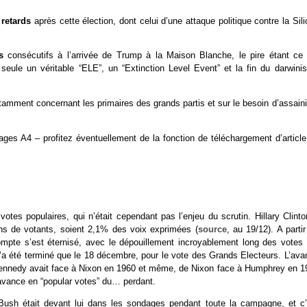
 retards
après cette élection, dont celui d’une attaque politique contre la Sil
os
consécutifs à l’arrivée de Trump à la Maison Blanche, le pire étant ce 
 seule un véritable “ELE”, un “Extinction Level Event” et la fin du darwini
tamment concernant les primaires des grands partis et sur le besoin d’assaini
ges A4 – profitez éventuellement de la fonction de téléchargement d’article
tes populaires, qui n’était cependant pas l’enjeu du scrutin. Hillary Clinto
ons de votants, soient 2,1% des voix exprimées (
source
, au 19/12). A parti
compte s’est éternisé, avec le dépouillement incroyablement long des votes 
n’a été terminé que le 18 décembre, pour le vote des Grands Electeurs. L’ava
ue Kennedy avait face à Nixon en 1960 et même, de Nixon face à Humphrey en 1
e avance en “popular votes” du… perdant.
 Bush était devant lui dans les sondages pendant toute la campagne, et c’