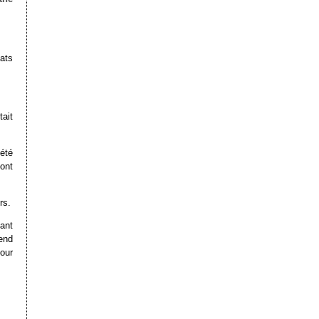
ats
ait
été
ont
rs.
tant
end
our