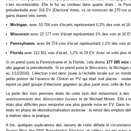
c’est incontestable. Elle le fut au cordeau dans quatre états : la Pe
présidentielle avec 316 EV (Electoral Votes, vs un minimum de 270 sur un
gains étaient très serrés :
Michigan
, avec 10 704 voix d’écarts représentant 0,2% des voix et 1
Wisconsin
avec 22 177 voix d’écart représentant 1% des voix et 10 E
Pennsylvanie
, avec 64 374 voix d’écart représentant 1,1% des voix e
Floride
avec 112 911 voix d’écart, 1,2% et 29 EV. Avec un vote plus rép
Si on prend juste la Pennsylvanie et la Floride, cela donne
177 285 voix
d
elle gagnait la présidentielle. Si on prend juste le Wisconsin, le Michigan et
au 1/12/2016). L’élection s’est donc jouée à l’échelle locale sur un nombr
petite portion de l’avance de Clinton en PV qui était mal placée : seul
rejoint un petit groupe d’élections gagnées au plus juste avec celle de 
La perte des trois premiers états de cette liste doit notamment à de
avertissements des démocrates locaux
et de Michael Moore. Elle s’es
états plus difficiles pour remporter une plus grande mise en EV. Dans 
états en phase de désindustrialisation avancée : le retour des emplois dél
à réaliser dans la pratique.
A lire, quelques explications des raisons de cette défaite le circonstan
Trump Won the 2016 Presidential Election
, et celle-ci qui est auss