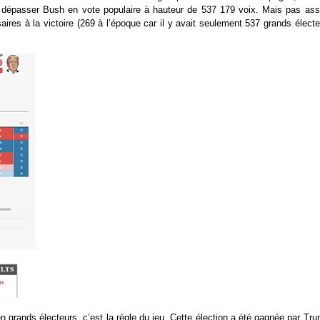
de dépasser Bush en vote populaire à hauteur de 537 179 voix. Mais pas ass
ires à la victoire (269 à l’époque car il y avait seulement 537 grands électe
n grands électeurs, c’est la règle du jeu. Cette élection a été gagnée par Tr