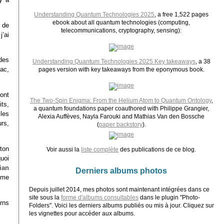
Understanding Quantum Technologies 2025
, a free 1,522 pages
ebook about all quantum technologies (computing,
 de
telecommunications, cryptography, sensing):
j’ai
 des
Understanding Quantum Technologies 2025 Key takeaways
, a 38
ac,
pages version with key takeaways from the eponymous book.
 ont
The Two-Spin Enigma: From the Helium Atom to Quantum Ontology
,
its,
a quantum foundations paper coauthored with Philippe Grangier,
les
Alexia Auffèves, Nayla Farouki and Mathias Van den Bossche
rs,
(
paper backstory
).
nton
Voir aussi la
liste complète
des publications de ce blog.
uoi
ian
Derniers albums photos
omme
Depuis juillet 2014, mes photos sont maintenant intégrées dans ce
site sous la
forme d'albums consultables
dans le plugin "Photo-
orns
Folders". Voici les derniers albums publiés ou mis à jour. Cliquez sur
les vignettes pour accéder aux albums.