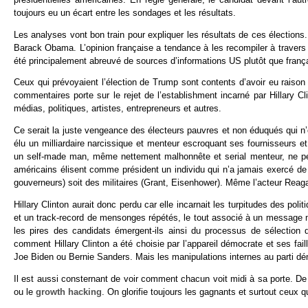
toujours eu un écart entre les sondages et les résultats.
Les analyses vont bon train pour expliquer les résultats de ces élections
Barack Obama. L’opinion française a tendance à les recompiler à travers de
été principalement abreuvé de sources d’informations US plutôt que frança
Ceux qui prévoyaient l’élection de Trump sont contents d’avoir eu raison 
commentaires porte sur le rejet de l’establishment incarné par Hillary C
médias, politiques, artistes, entrepreneurs et autres.
Ce serait la juste vengeance des électeurs pauvres et non éduqués qui n’on
élu un milliardaire narcissique et menteur escroquant ses fournisseurs et
un self-made man, même nettement malhonnête et serial menteur, ne peut 
américains élisent comme président un individu qui n’a jamais exercé de 
gouverneurs) soit des militaires (Grant, Eisenhower). Même l’acteur Reaga
Hillary Clinton aurait donc perdu car elle incarnait les turpitudes des poli
et un track-record de mensonges répétés, le tout associé à un message m
les pires des candidats émergent-ils ainsi du processus de sélection
comment Hillary Clinton a été choisie par l’appareil démocrate et ses fai
Joe Biden ou Bernie Sanders. Mais les manipulations internes au parti dé
Il est aussi consternant de voir comment chacun voit midi à sa porte. De 
ou le
growth hacking
. On glorifie toujours les gagnants et surtout ceux qu