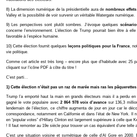
8) La dimension numérique de la présidentielle aura de
nombreux effets
Valley et la possibilité de voir survenir un véritable Watergate numérique.
9) Les perspectives sont plutôt sombres. J’évoque quelques
scénari
concerne l’environnement. L’élection de Trump pourrait bien être à elle
favorable à l’espèce humaine.
10) Cette élection fournit quelques
leçons politiques pour la France
, no
vie politique.
Comme cet article est très long – encore plus que d’habitude avec 25 pa
cliquant sur l’icône PDF à côte du titre !
C’est parti…
1) Cette élection n’était pas un raz de marée mais ras les pâquerettes
Trump l’a emporté haut la main en grands électeurs mais il a perdu en vo
gagné le vote populaire avec
2 864 978 voix d’avance
sur 136,3 milli
lendemain de l’élection, ce chiffre augmenta de jour en jour car le dé
correspondance, notamment en Californie et dans l’état de New York. Il 
en “popular votes” d’Hillary Clinton est largement supérieure à celle q
! Il faut remonter au 19e siècle pour trouver un cas équivalent d’une tell
C’est une situation voisine et symétrique de celle d’Al Gore en 2000.