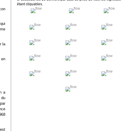
étant cliquables.
icon
qui
sme
r la
 en
n a
r du
par
nce
968
est