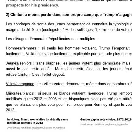
prospects for his presidency
.
2) Clinton a moins perdu dans son propre camp que Trump n’a gagné
Les sondages de sortie des urnes permettent de connaitre la typologie 
maigres de Jill Stein (écologiste, 1% des suffrages, 1,2 millions de votes)
Les clivages démocrates/républicains sont multiples :
Hommes/femmes
: si seuls les hommes votaient, Trump l’emportait h
facilement. Voilà un clivage facilement explicable par l’attitude plus que 
Jeunes/seniors
: sans surprise, les jeunes votent plus démocrate mais
aussi le cas cette année. Mais dans cette élection, les jeunes rép
refusé Clinton. C’est l’effet dégoût.
Villes/campagne
: les villes votent démocrate, même dans de nombreux état
Minorités/blancs
: si seuls les blancs votaient, là-encore, Trump l’emport
mobilisés qu’en 2012 et 2008 et les hispaniques n’ont pas été plus att
que les blancs ont plus voté pour Trump que pour Romney et que le vote,
2012.