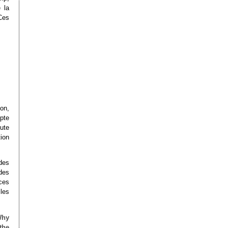
 la
Ces
on,
pte
oute
ion
des
des
ces
iles
Why
the