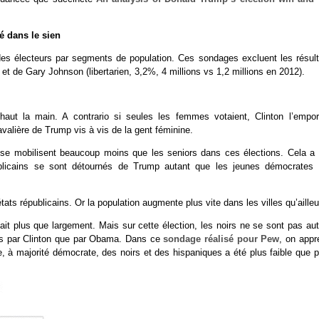
 dans le sien
des électeurs par segments de population. Ces sondages excluent les résult
 et de Gary Johnson (libertarien, 3,2%, 4 millions vs 1,2 millions en 2012).
aut la main. A contrario si seules les femmes votaient, Clinton l’emport
cavalière de Trump vis à vis de la gent féminine.
 se mobilisent beaucoup moins que les seniors dans ces élections. Cela a 
ublicains se sont détournés de Trump autant que les jeunes démocrates 
s républicains. Or la population augmente plus vite dans les villes qu’ailleu
ait plus que largement. Mais sur cette élection, les noirs ne se sont pas au
irés par Clinton que par Obama. Dans ce
sondage réalisé pour Pew
, on appr
 à majorité démocrate, des noirs et des hispaniques a été plus faible que p