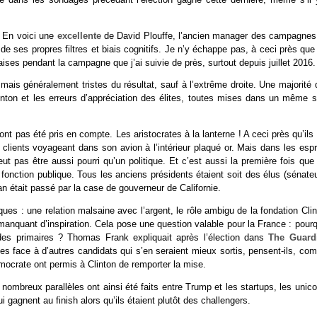
. En voici une
excellente
de David Plouffe, l’ancien manager des campagnes
 ses propres filtres et biais cognitifs. Je n’y échappe pas, à ceci près que 
ises pendant la campagne que j’ai suivie de près, surtout depuis juillet 2016.
mais généralement tristes du résultat, sauf à l’extrême droite. Une majorité
linton et les erreurs d’appréciation des élites, toutes mises dans un même s
t pas été pris en compte. Les aristocrates à la lanterne ! A ceci près qu’ils
 clients voyageant dans son avion à l’intérieur plaqué or. Mais dans les espr
pas être aussi pourri qu’un politique. Et c’est aussi la première fois que 
fonction publique. Tous les anciens présidents étaient soit des élus (sénateu
n était passé par la case de gouverneur de Californie.
tiques : une relation malsaine avec l’argent, le rôle ambigu de la fondation Cli
anquant d’inspiration. Cela pose une question valable pour la France : pourq
 des primaires ? Thomas Frank expliquait après l’élection dans
The Guard
lles face à d’autres candidats qui s’en seraient mieux sortis, pensent-ils, c
mocrate ont permis à Clinton de remporter la mise.
nombreux parallèles ont ainsi été faits entre Trump et les startups, les unic
i gagnent au finish alors qu’ils étaient plutôt des challengers.