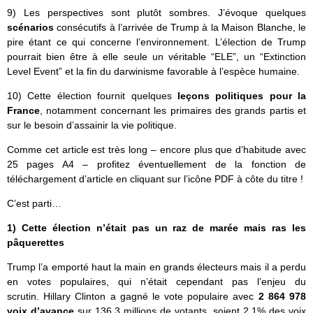
9) Les perspectives sont plutôt sombres. J’évoque quelques
scénarios
consécutifs à l’arrivée de Trump à la Maison Blanche, le
pire étant ce qui concerne l’environnement. L’élection de Trump
pourrait bien être à elle seule un véritable “ELE”, un “Extinction
Level Event” et la fin du darwinisme favorable à l’espèce humaine.
10) Cette élection fournit quelques
leçons politiques pour la
France
, notamment concernant les primaires des grands partis et
sur le besoin d’assainir la vie politique.
Comme cet article est très long – encore plus que d’habitude avec
25 pages A4 – profitez éventuellement de la fonction de
téléchargement d’article en cliquant sur l’icône PDF à côte du titre !
C’est parti…
1) Cette élection n’était pas un raz de marée mais ras les
pâquerettes
Trump l’a emporté haut la main en grands électeurs mais il a perdu
en votes populaires, qui n’était cependant pas l’enjeu du
scrutin. Hillary Clinton a gagné le vote populaire avec
2 864 978
voix d’avance
sur 136,3 millions de votants, soient 2,1% des voix