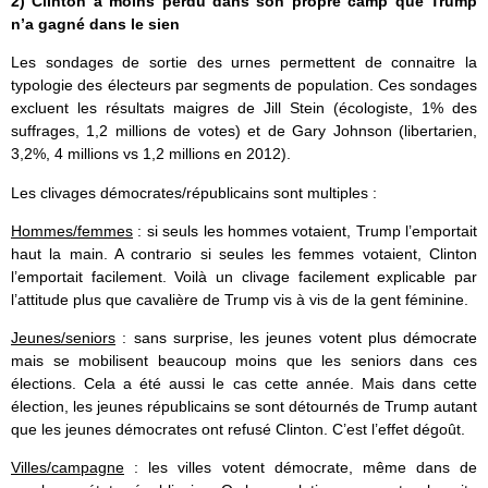
2) Clinton a moins perdu dans son propre camp que Trump
n’a gagné dans le sien
Les sondages de sortie des urnes permettent de connaitre la
typologie des électeurs par segments de population. Ces sondages
excluent les résultats maigres de Jill Stein (écologiste, 1% des
suffrages, 1,2 millions de votes) et de Gary Johnson (libertarien,
3,2%, 4 millions vs 1,2 millions en 2012).
Les clivages démocrates/républicains sont multiples :
Hommes/femmes
: si seuls les hommes votaient, Trump l’emportait
haut la main. A contrario si seules les femmes votaient, Clinton
l’emportait facilement. Voilà un clivage facilement explicable par
l’attitude plus que cavalière de Trump vis à vis de la gent féminine.
Jeunes/seniors
: sans surprise, les jeunes votent plus démocrate
mais se mobilisent beaucoup moins que les seniors dans ces
élections. Cela a été aussi le cas cette année. Mais dans cette
élection, les jeunes républicains se sont détournés de Trump autant
que les jeunes démocrates ont refusé Clinton. C’est l’effet dégoût.
Villes/campagne
: les villes votent démocrate, même dans de