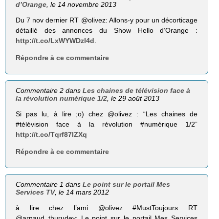
d’Orange
, le 14 novembre 2013
Du 7 nov dernier RT @olivez: Allons-y pour un décorticage
détaillé des annonces du Show Hello d’Orange :
http://t.co/LxWYWDzI4d
.
Répondre à ce commentaire
Commentaire 2 dans
Les chaines de télévision face à
la révolution numérique 1/2
, le 29 août 2013
Si pas lu, à lire ;o) chez @olivez : “Les chaines de
#télévision face à la révolution #numérique 1/2”
http://t.co/Tqrf87lZXq
Répondre à ce commentaire
Commentaire 1 dans
Le point sur le portail Mes
Services TV
, le 14 mars 2012
à lire chez l’ami @olivez #MustToujours RT
@arnaud_thurudev: Le point sur le portail Mes Services