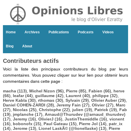
Home
Archives
Publications
Podcasts
Videos
Blog
About
Contributeurs actifs
Voici la liste des principaux contributeurs du blog par leurs
commentaires. Vous pouvez cliquer sur leur lien pour obtenir leurs
commentaires dans cette page :
macha
(113),
Michel Nizon
(96),
Pierre
(85),
Fabien
(66),
herve
(66),
leafar
(44),
guillaume
(42),
Laurent
(40),
philippe
(32),
Herve Kabla
(30),
rthomas
(30),
Sylvain
(29),
Olivier Auber
(29),
Daniel COHEN-ZARDI
(28),
Jeremy Fain
(27),
Olivier
(27),
Marc
(27),
Nicolas
(25),
Christophe
(22),
julien
(19),
Patrick
(19),
Fab
(19),
jmplanche
(17),
Arnaud@Thurudev (@arnaud_thurudev)
(17),
Jeremy
(16),
OlivierJ
(16),
JustinThemiddle
(16),
vicnent
(16),
bobonofx
(15),
Paul Gateau
(15),
Pierre Jol
(14),
patr_ix
(14),
Jerome
(13),
Lionel LaskÃ© (@lionellaske)
(13),
Pierre