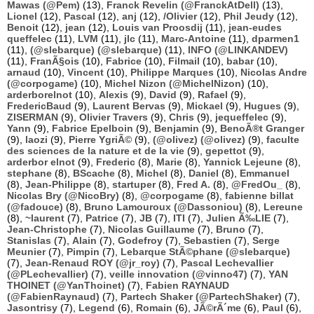
Mawas (@Pem)
(13),
Franck Revelin (@FranckAtDell)
(13),
Lionel
(12),
Pascal
(12),
anj
(12),
/Olivier
(12),
Phil Jeudy
(12),
Benoit
(12),
jean
(12),
Louis van Proosdij
(11),
jean-eudes
queffelec
(11),
LVM
(11),
jlc
(11),
Marc-Antoine
(11),
dparmen1
(11),
(@slebarque) (@slebarque)
(11),
INFO (@LINKANDEV)
(11),
FranÃ§ois
(10),
Fabrice
(10),
Filmail
(10),
babar
(10),
arnaud
(10),
Vincent
(10),
Philippe Marques
(10),
Nicolas Andre
(@corpogame)
(10),
Michel Nizon (@MichelNizon)
(10),
arderborelnot
(10),
Alexis
(9),
David
(9),
Rafael
(9),
FredericBaud
(9),
Laurent Bervas
(9),
Mickael
(9),
Hugues
(9),
ZISERMAN
(9),
Olivier Travers
(9),
Chris
(9),
jequeffelec
(9),
Yann
(9),
Fabrice Epelboin
(9),
Benjamin
(9),
BenoÃ®t Granger
(9),
laozi
(9),
Pierre YgriÃ©
(9),
(@olivez) (@olivez)
(9),
faculte
des sciences de la nature et de la vie
(9),
gepettot
(9),
arderbor elnot
(9),
Frederic
(8),
Marie
(8),
Yannick Lejeune
(8),
stephane
(8),
BScache
(8),
Michel
(8),
Daniel
(8),
Emmanuel
(8),
Jean-Philippe
(8),
startuper
(8),
Fred A.
(8),
@FredOu_
(8),
Nicolas Bry (@NicoBry)
(8),
@corpogame
(8),
fabienne billat
(@fadouce)
(8),
Bruno Lamouroux (@Dassoniou)
(8),
Lereune
(8),
~laurent
(7),
Patrice
(7),
JB
(7),
ITI
(7),
Julien Ã‰LIE
(7),
Jean-Christophe
(7),
Nicolas Guillaume
(7),
Bruno
(7),
Stanislas
(7),
Alain
(7),
Godefroy
(7),
Sebastien
(7),
Serge
Meunier
(7),
Pimpin
(7),
Lebarque StÃ©phane (@slebarque)
(7),
Jean-Renaud ROY (@jr_roy)
(7),
Pascal Lechevallier
(@PLechevallier)
(7),
veille innovation (@vinno47)
(7),
YAN
THOINET (@YanThoinet)
(7),
Fabien RAYNAUD
(@FabienRaynaud)
(7),
Partech Shaker (@PartechShaker)
(7),
Jasontrisy
(7),
Legend
(6),
Romain
(6),
JÃ©rÃ´me
(6),
Paul
(6),