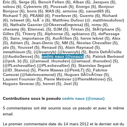
Eric
(6),
Serge
(6),
Benoit Felten
(6),
Alban
(6),
Jacques
(6),
sebou
(6),
Cybereric
(6),
Poussah
(6),
Energo
(6),
Bonjour
Bonjour
(6),
boris
(6),
MAS
(6),
antoine
(6),
canard65
(6),
Richard T
(6),
PEAI60
(6),
Free4ever
(6),
Guerric
(6),
Richard
(6),
tvtweet
(6),
loÃ¯c
(6),
Matthieu Dufour (@_matthieudufour)
(6),
Nathalie Gasnier (@ObservaEmpresa)
(6),
romu
(6),
cheramy
(6),
EtienneL
(5),
DJM
(5),
Tristan
(5),
StÃ©phane
(5),
Gilles
(5),
Thierry
(5),
Alphonse
(5),
apbianco
(5),
dePassage
(5),
Sans_importance
(5),
AurÃ©lien
(5),
herve lebret
(5),
Alex
(5),
Adrien
(5),
Jean-Denis
(5),
NM
(5),
Nicolas Chevallier
(5),
jdo
(5),
Youssef
(5),
Renaud
(5),
Alain Raynaud
(5),
mmathieum
(5),
(@bvanryb) (@bvanryb)
(5),
Boris DefrÃ©ville
(@AudioSense)
(5),
cedric naux (@cnaux)
(5),
Patrick Bertrand
(@pck_b)
(5),
(@arnaud_thurudev) (@arnaud_thurudev)
(5),
(@PLechevallier) (@PLechevallier)
(5),
Stanislas Segard
(@El_Stanou)
(5),
Pierre Mawas (@PemLT)
(5),
Fabrice
Camurat (@fabricecamurat)
(5),
Hugues SÃ©vÃ©rac
(5),
Laurent Fournier
(5),
Pierre Metivier (@PierreMetivier)
(5),
Hugues Severac
(5),
hervet
(5),
Joel
(5)
Contributions sous le pseudo
cedric naux (@cnaux)
5 commentaires ont été soumis sous ce pseudo et avec le même
email.
Le premier commentaire date du 14 mars 2012 et le dernier est du