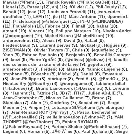
Mawas (@Pem)
(13),
Franck Revelin (@FranckAtDell)
(13),
Lionel
(12),
Pascal
(12),
anj
(12),
/Olivier
(12),
Phil Jeudy
(12),
Benoit
(12),
jean
(12),
Louis van Proosdij
(11),
jean-eudes
queffelec
(11),
LVM
(11),
jlc
(11),
Marc-Antoine
(11),
dparmen1
(11),
(@slebarque) (@slebarque)
(11),
INFO (@LINKANDEV)
(11),
FranÃ§ois
(10),
Fabrice
(10),
Filmail
(10),
babar
(10),
arnaud
(10),
Vincent
(10),
Philippe Marques
(10),
Nicolas Andre
(@corpogame)
(10),
Michel Nizon (@MichelNizon)
(10),
arderborelnot
(10),
Alexis
(9),
David
(9),
Rafael
(9),
FredericBaud
(9),
Laurent Bervas
(9),
Mickael
(9),
Hugues
(9),
ZISERMAN
(9),
Olivier Travers
(9),
Chris
(9),
jequeffelec
(9),
Yann
(9),
Fabrice Epelboin
(9),
Benjamin
(9),
BenoÃ®t Granger
(9),
laozi
(9),
Pierre YgriÃ©
(9),
(@olivez) (@olivez)
(9),
faculte
des sciences de la nature et de la vie
(9),
gepettot
(9),
arderbor elnot
(9),
Frederic
(8),
Marie
(8),
Yannick Lejeune
(8),
stephane
(8),
BScache
(8),
Michel
(8),
Daniel
(8),
Emmanuel
(8),
Jean-Philippe
(8),
startuper
(8),
Fred A.
(8),
@FredOu_
(8),
Nicolas Bry (@NicoBry)
(8),
@corpogame
(8),
fabienne billat
(@fadouce)
(8),
Bruno Lamouroux (@Dassoniou)
(8),
Lereune
(8),
~laurent
(7),
Patrice
(7),
JB
(7),
ITI
(7),
Julien Ã‰LIE
(7),
Jean-Christophe
(7),
Nicolas Guillaume
(7),
Bruno
(7),
Stanislas
(7),
Alain
(7),
Godefroy
(7),
Sebastien
(7),
Serge
Meunier
(7),
Pimpin
(7),
Lebarque StÃ©phane (@slebarque)
(7),
Jean-Renaud ROY (@jr_roy)
(7),
Pascal Lechevallier
(@PLechevallier)
(7),
veille innovation (@vinno47)
(7),
YAN
THOINET (@YanThoinet)
(7),
Fabien RAYNAUD
(@FabienRaynaud)
(7),
Partech Shaker (@PartechShaker)
(7),
Legend
(6),
Romain
(6),
JÃ©rÃ´me
(6),
Paul
(6),
Eric
(6),
Serge