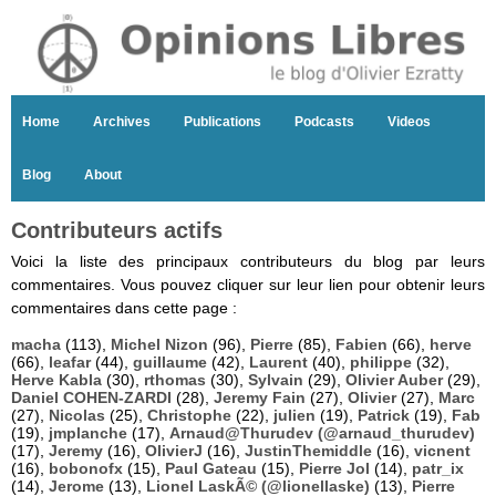
Home
Archives
Publications
Podcasts
Videos
Blog
About
Contributeurs actifs
Voici la liste des principaux contributeurs du blog par leurs
commentaires. Vous pouvez cliquer sur leur lien pour obtenir leurs
commentaires dans cette page :
macha
(113),
Michel Nizon
(96),
Pierre
(85),
Fabien
(66),
herve
(66),
leafar
(44),
guillaume
(42),
Laurent
(40),
philippe
(32),
Herve Kabla
(30),
rthomas
(30),
Sylvain
(29),
Olivier Auber
(29),
Daniel COHEN-ZARDI
(28),
Jeremy Fain
(27),
Olivier
(27),
Marc
(27),
Nicolas
(25),
Christophe
(22),
julien
(19),
Patrick
(19),
Fab
(19),
jmplanche
(17),
Arnaud@Thurudev (@arnaud_thurudev)
(17),
Jeremy
(16),
OlivierJ
(16),
JustinThemiddle
(16),
vicnent
(16),
bobonofx
(15),
Paul Gateau
(15),
Pierre Jol
(14),
patr_ix
(14),
Jerome
(13),
Lionel LaskÃ© (@lionellaske)
(13),
Pierre