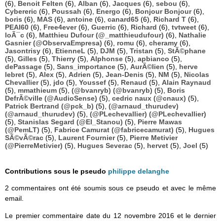
(6),
Benoit Felten
(6),
Alban
(6),
Jacques
(6),
sebou
(6),
Cybereric
(6),
Poussah
(6),
Energo
(6),
Bonjour Bonjour
(6),
boris
(6),
MAS
(6),
antoine
(6),
canard65
(6),
Richard T
(6),
PEAI60
(6),
Free4ever
(6),
Guerric
(6),
Richard
(6),
tvtweet
(6),
loÃ¯c
(6),
Matthieu Dufour (@_matthieudufour)
(6),
Nathalie
Gasnier (@ObservaEmpresa)
(6),
romu
(6),
cheramy
(6),
Jasontrisy
(6),
EtienneL
(5),
DJM
(5),
Tristan
(5),
StÃ©phane
(5),
Gilles
(5),
Thierry
(5),
Alphonse
(5),
apbianco
(5),
dePassage
(5),
Sans_importance
(5),
AurÃ©lien
(5),
herve
lebret
(5),
Alex
(5),
Adrien
(5),
Jean-Denis
(5),
NM
(5),
Nicolas
Chevallier
(5),
jdo
(5),
Youssef
(5),
Renaud
(5),
Alain Raynaud
(5),
mmathieum
(5),
(@bvanryb) (@bvanryb)
(5),
Boris
DefrÃ©ville (@AudioSense)
(5),
cedric naux (@cnaux)
(5),
Patrick Bertrand (@pck_b)
(5),
(@arnaud_thurudev)
(@arnaud_thurudev)
(5),
(@PLechevallier) (@PLechevallier)
(5),
Stanislas Segard (@El_Stanou)
(5),
Pierre Mawas
(@PemLT)
(5),
Fabrice Camurat (@fabricecamurat)
(5),
Hugues
SÃ©vÃ©rac
(5),
Laurent Fournier
(5),
Pierre Metivier
(@PierreMetivier)
(5),
Hugues Severac
(5),
hervet
(5),
Joel
(5)
Contributions sous le pseudo
philippe delanghe
2 commentaires ont été soumis sous ce pseudo et avec le même
email.
Le premier commentaire date du 12 novembre 2016 et le dernier