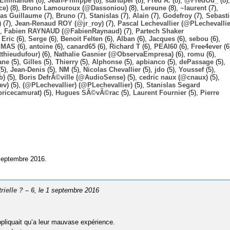
Emmanuel
(8),
Jean-Philippe
(8),
startuper
(8),
Fred A.
(8),
@FredOu_
(8),
ce)
(8),
Bruno Lamouroux (@Dassoniou)
(8),
Lereune
(8),
~laurent
(7),
las Guillaume
(7),
Bruno
(7),
Stanislas
(7),
Alain
(7),
Godefroy
(7),
Sebast
)
(7),
Jean-Renaud ROY (@jr_roy)
(7),
Pascal Lechevallier (@PLechevallie
),
Fabien RAYNAUD (@FabienRaynaud)
(7),
Partech Shaker
,
Eric
(6),
Serge
(6),
Benoit Felten
(6),
Alban
(6),
Jacques
(6),
sebou
(6),
,
MAS
(6),
antoine
(6),
canard65
(6),
Richard T
(6),
PEAI60
(6),
Free4ever
(6
thieudufour)
(6),
Nathalie Gasnier (@ObservaEmpresa)
(6),
romu
(6),
ane
(5),
Gilles
(5),
Thierry
(5),
Alphonse
(5),
apbianco
(5),
dePassage
(5),
5),
Jean-Denis
(5),
NM
(5),
Nicolas Chevallier
(5),
jdo
(5),
Youssef
(5),
b)
(5),
Boris DefrÃ©ville (@AudioSense)
(5),
cedric naux (@cnaux)
(5),
ev)
(5),
(@PLechevallier) (@PLechevallier)
(5),
Stanislas Segard
bricecamurat)
(5),
Hugues SÃ©vÃ©rac
(5),
Laurent Fournier
(5),
Pierre
 septembre 2016.
rielle ? – 6
, le 1 septembre 2016
ppliquait qu’a leur mauvase expérience.