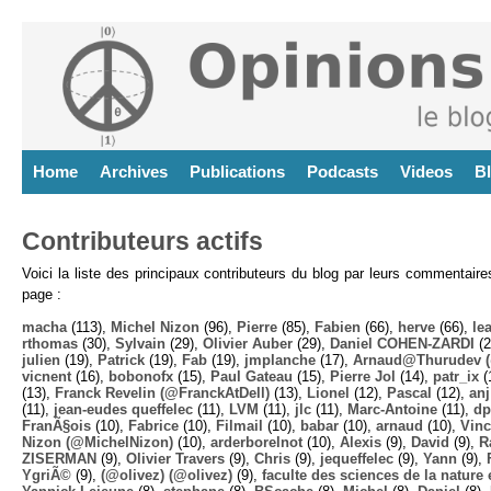
Home
Archives
Publications
Podcasts
Videos
B
Contributeurs actifs
Voici la liste des principaux contributeurs du blog par leurs commentair
page :
macha
(113),
Michel Nizon
(96),
Pierre
(85),
Fabien
(66),
herve
(66),
lea
rthomas
(30),
Sylvain
(29),
Olivier Auber
(29),
Daniel COHEN-ZARDI
(2
julien
(19),
Patrick
(19),
Fab
(19),
jmplanche
(17),
Arnaud@Thurudev (
vicnent
(16),
bobonofx
(15),
Paul Gateau
(15),
Pierre Jol
(14),
patr_ix
(
(13),
Franck Revelin (@FranckAtDell)
(13),
Lionel
(12),
Pascal
(12),
anj
(11),
jean-eudes queffelec
(11),
LVM
(11),
jlc
(11),
Marc-Antoine
(11),
dp
FranÃ§ois
(10),
Fabrice
(10),
Filmail
(10),
babar
(10),
arnaud
(10),
Vinc
Nizon (@MichelNizon)
(10),
arderborelnot
(10),
Alexis
(9),
David
(9),
R
ZISERMAN
(9),
Olivier Travers
(9),
Chris
(9),
jequeffelec
(9),
Yann
(9),
YgriÃ©
(9),
(@olivez) (@olivez)
(9),
faculte des sciences de la nature e