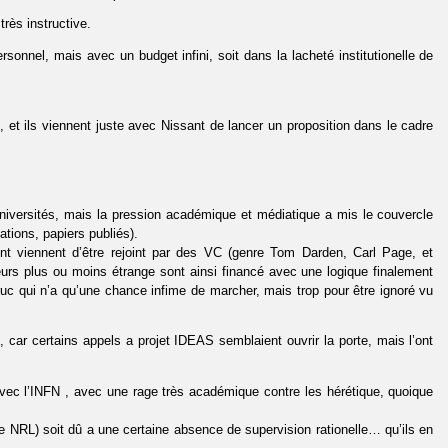
 très instructive.
rsonnel, mais avec un budget infini, soit dans la lacheté institutionelle de
, et ils viennent juste avec Nissant de lancer un proposition dans le cadre
niversités, mais la pression académique et médiatique a mis le couvercle
cations, papiers publiés).
ent viennent d’être rejoint par des VC (genre Tom Darden, Carl Page, et
eurs plus ou moins étrange sont ainsi financé avec une logique finalement
truc qui n’a qu’une chance infime de marcher, mais trop pour être ignoré vu
car certains appels a projet IDEAS semblaient ouvrir la porte, mais l’ont
avec l’INFN , avec une rage très académique contre les hérétique, quoique
 le NRL) soit dû a une certaine absence de supervision rationelle… qu’ils en