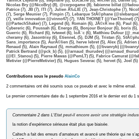
Yannick Lejeune
(8),
stephane
(8),
BScache
(8),
Michel
(8),
Daniel
(8),
Nicolas Bry (@NicoBry)
(8),
@corpogame
(8),
fabienne billat (@fadou
Patrice
(7),
JB
(7),
ITI
(7),
Julien Ã‰LIE
(7),
Jean-Christophe
(7),
Nico
(7),
Serge Meunier
(7),
Pimpin
(7),
Lebarque StÃ©phane (@slebarque
(7),
veille innovation (@vinno47)
(7),
YAN THOINET (@YanThoinet)
(7
(@PartechShaker)
(7),
Legend
(6),
Romain
(6),
JÃ©rÃ´me
(6),
Paul
(6)
Cybereric
(6),
Poussah
(6),
Energo
(6),
Bonjour Bonjour
(6),
boris
(6)
Guerric
(6),
Richard
(6),
tvtweet
(6),
loÃ¯c
(6),
Matthieu Dufour (@_mat
cheramy
(6),
Jasontrisy
(6),
EtienneL
(5),
DJM
(5),
Tristan
(5),
StÃ©ph
Sans_importance
(5),
AurÃ©lien
(5),
herve lebret
(5),
Alex
(5),
Adrien
(
Renaud
(5),
Alain Raynaud
(5),
mmathieum
(5),
(@bvanryb) (@bvanry
Patrick Bertrand (@pck_b)
(5),
(@arnaud_thurudev) (@arnaud_thurud
(@El_Stanou)
(5),
Pierre Mawas (@PemLT)
(5),
Fabrice Camurat (@fa
Metivier (@PierreMetivier)
(5),
Hugues Severac
(5),
hervet
(5),
Joel
(5)
Contributions sous le pseudo
AlainCo
2 commentaires ont été soumis sous ce pseudo et avec le même email.
Le premier commentaire date du 1 septembre 2016 et le dernier est du 1
Commentaire 2 dans
L’Etat peut-il encore avoir une stratégie indust
la notion d’expérience sérieuse était plus que biaisée.
Caltech a fait des erreurs d’amateurs et avancé une théorie qui ne s’a