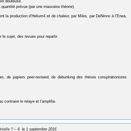
ion douteuse.
 quantité prévue (par une mauvaise théorie).
ent la production d’Helium4 et de chaleur, par Miles, par DeNinno à l’Enea,
 le sujet, des revues pour repartir.
es, de papiers peer-reviwed, de debunking des thèses conspirationistes
 contraire le relaye et l’amplifie.
rielle ? – 6
, le 1 septembre 2016