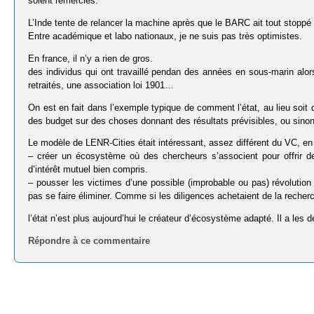
soient remerciés.
L’Inde tente de relancer la machine après que le BARC ait tout stoppé 
Entre académique et labo nationaux, je ne suis pas très optimistes.
En france, il n’y a rien de gros.
des individus qui ont travaillé pendan des années en sous-marin alors q
retraités, une association loi 1901…
On est en fait dans l’exemple typique de comment l’état, au lieu soit 
des budget sur des choses donnant des résultats prévisibles, ou sinon
Le modèle de LENR-Cities était intéressant, assez différent du VC, en 
– créer un écosystème où des chercheurs s’associent pour offrir
d’intérêt mutuel bien compris.
– pousser les victimes d’une possible (improbable ou pas) révolution 
pas se faire éliminer. Comme si les diligences achetaient de la recherch
l’état n’est plus aujourd’hui le créateur d’écosystème adapté. Il a les dé
Répondre à ce commentaire