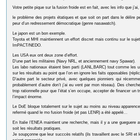
Votre petite pique sur la fusion froide est en fait, avec les info que j’ai,
le problème des projets étatiques et que soit on part dans le délire pe
peur d’un redressement démocratique (genre nasawatch).
Le japon est un bon exemple.
Toyota et MHI maintiennent un effort discret mais continu sur le sujet
ImPACT/NEDO.
Les USA eux ont deux zone d’effort.
D’une part les militaires (Navy NRL, et anciennement navy Spawar).
Les labo nationaux étaient bien parti (LANL,BARC) tout comme les u
sur les résultats au point que l’on en ignore les faits opposables (répli
D’autre part le secteur privé, avec quelques pionniers qui récemm
probablement d’autre don’t j’ai eu vent par mon réseau). Des cherch
trop rationnelle pour que l’état s’en occupe, accepter de financer un 
l’impact énorme.
Le DoE bloque totalement sur le sujet au moins au niveau apparence, 
refermé quand le mo fusion froide (et pas LENR) a été appelé…
En Italie l’ENEA maintient une recherche, mais il y a une gueguere 
soit les résultats pratiques.
Je soupçonne que leur succcès relatifs (ils travaillent avec le SRI et