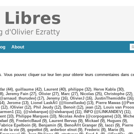
log
About
es. Vous pouvez cliquer sur leur lien pour obtenir leurs commentaires dans ce
far
(44),
guillaume
(42),
Laurent
(40),
philippe
(32),
Herve Kabla
(30),
8),
Jeremy Fain
(27),
Olivier
(27),
Marc
(27),
Nicolas
(25),
Christophe
(22),
@arnaud_thurudev)
(17),
Jeremy
(16),
OlivierJ
(16),
JustinThemiddle
(16)
14),
Jerome
(13),
Lionel LaskÃ© (@lionellaske)
(13),
Pierre Mawas (@Pe
(12),
/Olivier
(12),
Phil Jeudy
(12),
Benoit
(12),
jean
(12),
Louis van Proos
armen1
(11),
(@slebarque) (@slebarque)
(11),
INFO (@LINKANDEV)
(11),
ent
(10),
Philippe Marques
(10),
Nicolas Andre (@corpogame)
(10),
Miche
afael
(9),
FredericBaud
(9),
Laurent Bervas
(9),
Mickael
(9),
Hugues
(9),
Fabrice Epelboin
(9),
Benjamin
(9),
BenoÃ®t Granger
(9),
laozi
(9),
Pierre
t de la vie
(9),
gepettot
(9),
arderbor elnot
(9),
Frederic
(8),
Marie
(8),