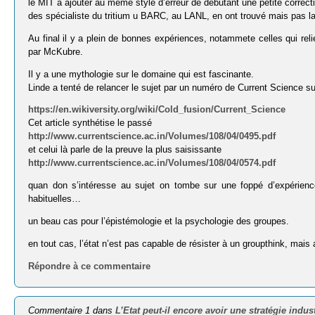
le MIT a ajouter au même style d’erreur de débutant une petite correct
des spécialiste du tritium u BARC, au LANL, en ont trouvé mais pas la
Au final il y a plein de bonnes expériences, notammete celles qui reli
par McKubre.
Il y a une mythologie sur le domaine qui est fascinante.
Linde a tenté de relancer le sujet par un numéro de Current Science sur
https://en.wikiversity.org/wiki/Cold_fusion/Current_Science
Cet article synthétise le passé
http://www.currentscience.ac.in/Volumes/108/04/0495.pdf
et celui là parle de la preuve la plus saisissante
http://www.currentscience.ac.in/Volumes/108/04/0574.pdf
quan don s’intéresse au sujet on tombe sur une foppé d’expérienc
habituelles…
un beau cas pour l’épistémologie et la psychologie des groupes.
en tout cas, l’état n’est pas capable de résister à un groupthink, mais au
Répondre à ce commentaire
Commentaire 1 dans
L’Etat peut-il encore avoir une stratégie indust