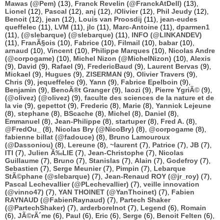
Mawas (@Pem)
(13),
Franck Revelin (@FranckAtDell)
(13),
Lionel
(12),
Pascal
(12),
anj
(12),
/Olivier
(12),
Phil Jeudy
(12),
Benoit
(12),
jean
(12),
Louis van Proosdij
(11),
jean-eudes
queffelec
(11),
LVM
(11),
jlc
(11),
Marc-Antoine
(11),
dparmen1
(11),
(@slebarque) (@slebarque)
(11),
INFO (@LINKANDEV)
(11),
FranÃ§ois
(10),
Fabrice
(10),
Filmail
(10),
babar
(10),
arnaud
(10),
Vincent
(10),
Philippe Marques
(10),
Nicolas Andre
(@corpogame)
(10),
Michel Nizon (@MichelNizon)
(10),
Alexis
(9),
David
(9),
Rafael
(9),
FredericBaud
(9),
Laurent Bervas
(9),
Mickael
(9),
Hugues
(9),
ZISERMAN
(9),
Olivier Travers
(9),
Chris
(9),
jequeffelec
(9),
Yann
(9),
Fabrice Epelboin
(9),
Benjamin
(9),
BenoÃ®t Granger
(9),
laozi
(9),
Pierre YgriÃ©
(9),
(@olivez) (@olivez)
(9),
faculte des sciences de la nature et de
la vie
(9),
gepettot
(9),
Frederic
(8),
Marie
(8),
Yannick Lejeune
(8),
stephane
(8),
BScache
(8),
Michel
(8),
Daniel
(8),
Emmanuel
(8),
Jean-Philippe
(8),
startuper
(8),
Fred A.
(8),
@FredOu_
(8),
Nicolas Bry (@NicoBry)
(8),
@corpogame
(8),
fabienne billat (@fadouce)
(8),
Bruno Lamouroux
(@Dassoniou)
(8),
Lereune
(8),
~laurent
(7),
Patrice
(7),
JB
(7),
ITI
(7),
Julien Ã‰LIE
(7),
Jean-Christophe
(7),
Nicolas
Guillaume
(7),
Bruno
(7),
Stanislas
(7),
Alain
(7),
Godefroy
(7),
Sebastien
(7),
Serge Meunier
(7),
Pimpin
(7),
Lebarque
StÃ©phane (@slebarque)
(7),
Jean-Renaud ROY (@jr_roy)
(7),
Pascal Lechevallier (@PLechevallier)
(7),
veille innovation
(@vinno47)
(7),
YAN THOINET (@YanThoinet)
(7),
Fabien
RAYNAUD (@FabienRaynaud)
(7),
Partech Shaker
(@PartechShaker)
(7),
arderborelnot
(7),
Legend
(6),
Romain
(6),
JÃ©rÃ´me
(6),
Paul
(6),
Eric
(6),
Serge
(6),
Benoit Felten
(6),