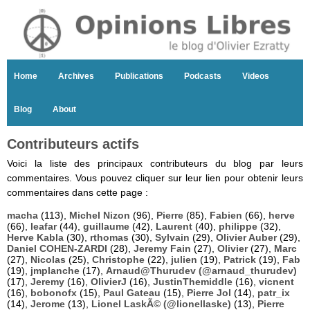
Home
Archives
Publications
Podcasts
Videos
Blog
About
Contributeurs actifs
Voici la liste des principaux contributeurs du blog par leurs
commentaires. Vous pouvez cliquer sur leur lien pour obtenir leurs
commentaires dans cette page :
macha
(113),
Michel Nizon
(96),
Pierre
(85),
Fabien
(66),
herve
(66),
leafar
(44),
guillaume
(42),
Laurent
(40),
philippe
(32),
Herve Kabla
(30),
rthomas
(30),
Sylvain
(29),
Olivier Auber
(29),
Daniel COHEN-ZARDI
(28),
Jeremy Fain
(27),
Olivier
(27),
Marc
(27),
Nicolas
(25),
Christophe
(22),
julien
(19),
Patrick
(19),
Fab
(19),
jmplanche
(17),
Arnaud@Thurudev (@arnaud_thurudev)
(17),
Jeremy
(16),
OlivierJ
(16),
JustinThemiddle
(16),
vicnent
(16),
bobonofx
(15),
Paul Gateau
(15),
Pierre Jol
(14),
patr_ix
(14),
Jerome
(13),
Lionel LaskÃ© (@lionellaske)
(13),
Pierre