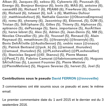
Alban
(6),
Jacques
(6),
sebou
(6),
Cybereric
(6),
Poussah
(6),
Energo
(6),
Bonjour Bonjour
(6),
boris
(6),
MAS
(6),
antoine
(6),
canard65
(6),
Richard T
(6),
PEAI60
(6),
Free4ever
(6),
Guerric
(6),
Richard
(6),
tvtweet
(6),
loÃ¯c
(6),
Matthieu Dufour
(@_matthieudufour)
(6),
Nathalie Gasnier (@ObservaEmpresa)
(6),
romu
(6),
cheramy
(6),
Jasontrisy
(6),
EtienneL
(5),
DJM
(5),
Tristan
(5),
StÃ©phane
(5),
Gilles
(5),
Thierry
(5),
Alphonse
(5),
apbianco
(5),
dePassage
(5),
Sans_importance
(5),
AurÃ©lien
(5),
herve lebret
(5),
Alex
(5),
Adrien
(5),
Jean-Denis
(5),
NM
(5),
Nicolas Chevallier
(5),
jdo
(5),
Youssef
(5),
Renaud
(5),
Alain
Raynaud
(5),
mmathieum
(5),
(@bvanryb) (@bvanryb)
(5),
Boris DefrÃ©ville (@AudioSense)
(5),
cedric naux (@cnaux)
(5),
Patrick Bertrand (@pck_b)
(5),
(@arnaud_thurudev)
(@arnaud_thurudev)
(5),
(@PLechevallier) (@PLechevallier)
(5),
Stanislas Segard (@El_Stanou)
(5),
Pierre Mawas
(@PemLT)
(5),
Fabrice Camurat (@fabricecamurat)
(5),
Hugues
SÃ©vÃ©rac
(5),
Laurent Fournier
(5),
Pierre Metivier
(@PierreMetivier)
(5),
Hugues Severac
(5),
hervet
(5),
Joel
(5)
Contributions sous le pseudo
David FERRON (@innoveille)
3 commentaires ont été soumis sous ce pseudo et avec le même
email.
Le premier commentaire date du 1 avril 2015 et le dernier est du 3
septembre 2016.