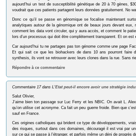
aujourd’hui un test de susceptibilité génétique de 20 à 70 gènes, $3
voudrait que ces patients partagent leurs données gratuitement. No w
Donc ce qu’il se passe en génomique se focalise maintenant surto
analytiques autour de la génomique ont de beaux jours devant eux, ma
comment les data vont circuler, qui y aura accès, et comment le patient
lors d’un processus qui doit être complètement transparent. Et on est
Car aujourd’hui tu ne partages pas ton génome comme une page Faceb
Et qui sait ce que les biohackers de dans 10 ans pourront fair
synthesis, ils vont se retrouver avec leurs clones dans la rue. Sans rie
Répondre à ce commentaire
Commentaire 17 dans
L’Etat peut-il encore avoir une stratégie indus
Salut Olivier,
J’aime bien ton passage sur Luc Ferry et les NBIC. On avait L. Alex
qu’on utilise cet acronyme. Ca fait un peu guerre froide. Bien que c’est
sauf en France.
Ces origines catholiques qui brident ce type de développements, vra
des risques, surtout dans ces domaines, découragé il est vrai par un
sur ce qui se passe à l’étranger, et parfois même un déni de progrès 