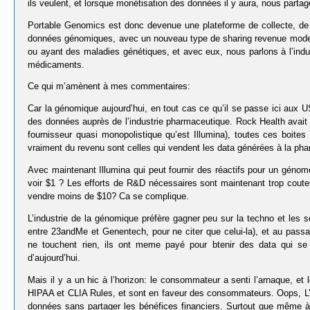
ils veulent, et lorsque monétisation des données il y aura, nous partag
Portable Genomics est donc devenue une plateforme de collecte, de
données génomiques, avec un nouveau type de sharing revenue model
ou ayant des maladies génétiques, et avec eux, nous parlons à l’ind
médicaments.
Ce qui m’amènent à mes commentaires:
Car la génomique aujourd’hui, en tout cas ce qu’il se passe ici aux 
des données auprès de l’industrie pharmaceutique. Rock Health avait dé
fournisseur quasi monopolistique qu’est Illumina), toutes ces boites 
vraiment du revenu sont celles qui vendent les data générées à la pha
Avec maintenant Illumina qui peut fournir des réactifs pour un génom
voir $1 ? Les efforts de R&D nécessaires sont maintenant trop coute
vendre moins de $10? Ca se complique.
L’industrie de la génomique préfère gagner peu sur la techno et les 
entre 23andMe et Genentech, pour ne citer que celui-la), et au pas
ne touchent rien, ils ont meme payé pour btenir des data qui se
d’aujourd’hui.
Mais il y a un hic à l’horizon: le consommateur a senti l’arnaque, et
HIPAA et CLIA Rules, et sont en faveur des consommateurs. Oops, L’in
données sans partager les bénéfices financiers. Surtout que même à