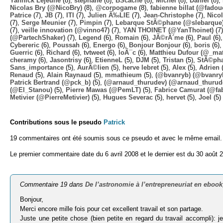
Yannick Lejeune
(8),
stephane
(8),
BScache
(8),
Michel
(8),
Daniel
(8),
Nicolas Bry (@NicoBry)
(8),
@corpogame
(8),
fabienne billat (@fadou
Patrice
(7),
JB
(7),
ITI
(7),
Julien Ã‰LIE
(7),
Jean-Christophe
(7),
Nico
(7),
Serge Meunier
(7),
Pimpin
(7),
Lebarque StÃ©phane (@slebarque
(7),
veille innovation (@vinno47)
(7),
YAN THOINET (@YanThoinet)
(7
(@PartechShaker)
(7),
Legend
(6),
Romain
(6),
JÃ©rÃ´me
(6),
Paul
(6)
Cybereric
(6),
Poussah
(6),
Energo
(6),
Bonjour Bonjour
(6),
boris
(6)
Guerric
(6),
Richard
(6),
tvtweet
(6),
loÃ¯c
(6),
Matthieu Dufour (@_mat
cheramy
(6),
Jasontrisy
(6),
EtienneL
(5),
DJM
(5),
Tristan
(5),
StÃ©ph
Sans_importance
(5),
AurÃ©lien
(5),
herve lebret
(5),
Alex
(5),
Adrien
(
Renaud
(5),
Alain Raynaud
(5),
mmathieum
(5),
(@bvanryb) (@bvanry
Patrick Bertrand (@pck_b)
(5),
(@arnaud_thurudev) (@arnaud_thurud
(@El_Stanou)
(5),
Pierre Mawas (@PemLT)
(5),
Fabrice Camurat (@fa
Metivier (@PierreMetivier)
(5),
Hugues Severac
(5),
hervet
(5),
Joel
(5)
Contributions sous le pseudo
Patrick
19 commentaires ont été soumis sous ce pseudo et avec le même email.
Le premier commentaire date du 6 avril 2008 et le dernier est du 30 août 
Commentaire 19 dans
De l’astronomie à l’entrepreneuriat en ebook
Bonjour,
Merci encore mille fois pour cet excellent travail et son partage.
Juste une petite chose (bien petite en regard du travail accompli): 