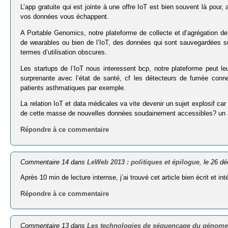
L’app gratuite qui est jointe à une offre IoT est bien souvent là pou
vos données vous échappent.
A Portable Genomics, notre plateforme de collecte et d’agrégation d
de wearables ou bien de l’IoT, des données qui sont sauvegardées sur
termes d’utilisation obscures.
Les startups de l’IoT nous interessent bcp, notre plateforme peut leu
surprenante avec l’état de santé, cf les détecteurs de fumée connect
patients asthmatiques par exemple.
La relation IoT et data médicales va vite devenir un sujet explosif c
de cette masse de nouvelles données soudainement accessibles? un a
Répondre à ce commentaire
Commentaire 14 dans
LeWeb 2013 : politiques et épilogue
, le 26 d
Après 10 min de lecture internse, j’ai trouvé cet article bien écrit et 
Répondre à ce commentaire
Commentaire 13 dans
Les technologies de séquençage du génome