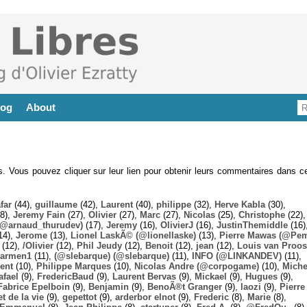
log
About
es. Vous pouvez cliquer sur leur lien pour obtenir leurs commentaires dans ce
far
(44),
guillaume
(42),
Laurent
(40),
philippe
(32),
Herve Kabla
(30),
8),
Jeremy Fain
(27),
Olivier
(27),
Marc
(27),
Nicolas
(25),
Christophe
(22),
@arnaud_thurudev)
(17),
Jeremy
(16),
OlivierJ
(16),
JustinThemiddle
(16)
14),
Jerome
(13),
Lionel LaskÃ© (@lionellaske)
(13),
Pierre Mawas (@Pe
(12),
/Olivier
(12),
Phil Jeudy
(12),
Benoit
(12),
jean
(12),
Louis van Proos
armen1
(11),
(@slebarque) (@slebarque)
(11),
INFO (@LINKANDEV)
(11),
ent
(10),
Philippe Marques
(10),
Nicolas Andre (@corpogame)
(10),
Miche
afael
(9),
FredericBaud
(9),
Laurent Bervas
(9),
Mickael
(9),
Hugues
(9),
Fabrice Epelboin
(9),
Benjamin
(9),
BenoÃ®t Granger
(9),
laozi
(9),
Pierre
t de la vie
(9),
gepettot
(9),
arderbor elnot
(9),
Frederic
(8),
Marie
(8),