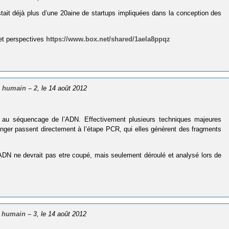
listait déjà plus d’une 20aine de startups impliquées dans la conception des
et perspectives
https://www.box.net/shared/1aela8ppqz
 humain – 2
, le 14 août 2012
au séquencage de l’ADN. Effectivement plusieurs techniques majeures
anger passent directement à l’étape PCR, qui elles génèrent des fragments
l’ADN ne devrait pas etre coupé, mais seulement déroulé et analysé lors de
 humain – 3
, le 14 août 2012