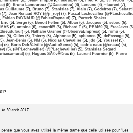
Emmanuel
(8),
Jean-Philippe
(8),
startuper
(8),
Fred A.
(8),
@FredOu_
(8),
ce)
(8),
Bruno Lamouroux (@Dassoniou)
(8),
Lereune
(8),
~laurent
(7),
las Guillaume
(7),
Bruno
(7),
Stanislas
(7),
Alain
(7),
Godefroy
(7),
Sebast
)
(7),
Jean-Renaud ROY (@jr_roy)
(7),
Pascal Lechevallier (@PLechevallie
),
Fabien RAYNAUD (@FabienRaynaud)
(7),
Partech Shaker
,
Eric
(6),
Serge
(6),
Benoit Felten
(6),
Alban
(6),
Jacques
(6),
sebou
(6),
,
MAS
(6),
antoine
(6),
canard65
(6),
Richard T
(6),
PEAI60
(6),
Free4ever
(6
thieudufour)
(6),
Nathalie Gasnier (@ObservaEmpresa)
(6),
romu
(6),
ane
(5),
Gilles
(5),
Thierry
(5),
Alphonse
(5),
apbianco
(5),
dePassage
(5),
5),
Jean-Denis
(5),
NM
(5),
Nicolas Chevallier
(5),
jdo
(5),
Youssef
(5),
b)
(5),
Boris DefrÃ©ville (@AudioSense)
(5),
cedric naux (@cnaux)
(5),
ev)
(5),
(@PLechevallier) (@PLechevallier)
(5),
Stanislas Segard
bricecamurat)
(5),
Hugues SÃ©vÃ©rac
(5),
Laurent Fournier
(5),
Pierre
2017.
, le 30 août 2017
je pense que vous avez utilisé la même trame que celle utilisée pour “Les