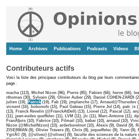
Home
Archives
Publications
Podcasts
Videos
B
Contributeurs actifs
Voici la liste des principaux contributeurs du blog par leurs commentair
page :
macha
(113),
Michel Nizon
(96),
Pierre
(85),
Fabien
(66),
herve
(66),
lea
rthomas
(30),
Sylvain
(29),
Olivier Auber
(29),
Daniel COHEN-ZARDI
(2
julien
(19),
Patrick
(19),
Fab
(19),
jmplanche
(17),
Arnaud@Thurudev (
vicnent
(16),
bobonofx
(15),
Paul Gateau
(15),
Pierre Jol
(14),
patr_ix
(
(13),
Franck Revelin (@FranckAtDell)
(13),
Lionel
(12),
Pascal
(12),
anj
(11),
jean-eudes queffelec
(11),
LVM
(11),
jlc
(11),
Marc-Antoine
(11),
dp
FranÃ§ois
(10),
Fabrice
(10),
Filmail
(10),
babar
(10),
arnaud
(10),
Vinc
Nizon (@MichelNizon)
(10),
arderborelnot
(10),
Alexis
(9),
David
(9),
R
ZISERMAN
(9),
Olivier Travers
(9),
Chris
(9),
jequeffelec
(9),
Yann
(9),
YgriÃ©
(9),
(@olivez) (@olivez)
(9),
faculte des sciences de la nature e