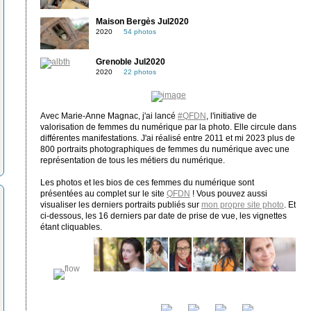
Maison Bergès Jul2020
2020
54 photos
Grenoble Jul2020
2020
22 photos
Avec Marie-Anne Magnac, j'ai lancé
#QFDN
, l'initiative de
valorisation de femmes du numérique par la photo. Elle circule dans
différentes manifestations. J'ai réalisé entre 2011 et mi 2023 plus de
800 portraits photographiques de femmes du numérique avec une
représentation de tous les métiers du numérique.
Les photos et les bios de ces femmes du numérique sont
présentées au complet sur le site
QFDN
! Vous pouvez aussi
visualiser les derniers portraits publiés sur
mon propre site photo
. Et
ci-dessous, les 16 derniers par date de prise de vue, les vignettes
étant cliquables.