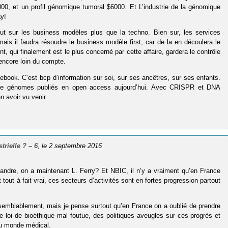
000, et un profil génomique tumoral $6000. Et L’industrie de la génomique
ay!
ut sur les business modèles plus que la techno. Bien sur, les services
is il faudra résoudre le business modèle first, car de la en découlera le
, qui finalement est le plus concerné par cette affaire, gardera le contrôle
 encore loin du compte.
ook. C’est bcp d’information sur soi, sur ses ancêtres, sur ses enfants.
e de génomes publiés en open access aujourd’hui. Avec CRISPR et DNA
n avoir vu venir.
trielle ? – 6
, le 2 septembre 2016
andre, on a maintenant L. Ferry? Et NBIC, il n’y a vraiment qu’en France
 tout à fait vrai, ces secteurs d’activités sont en fortes progression partout
isemblablement, mais je pense surtout qu’en France on a oublié de prendre
e loi de bioéthique mal foutue, des politiques aveugles sur ces progrès et
du monde médical.