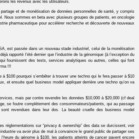
erons les revenus avec les utilisateurs.
 partage et de monétisation de données personnelles de santé, y compris
. Nous sommes en beta avec plusieurs groupes de patients, en oncologie
ustrie pharmaceutique pour accélérer recherche et découverte de nouveaux
USA, est passée dans un nouveau stade industriel, celui de la monétisation
jà rapporté l’été dernier que l’industrie de la génomique (à l’exception du
qui fournissent des tests, services analytiques ou autres, celles qui font
rma !!!
e à $100 pourquoi s’embêter à trouver une techno qui le fera passer à $10
ux, et ensuite quel business model appliquer derrière une techno qu’on va
services, mais par contre revendre les données $10,000 à $20,000 (cf deal
sage, se foutre complètement des consommateurs/patients, qui au passage
 sont revendues dans leur dos. La beauté cruelle des business model
 les réglementations sur “privacy & ownership” des data se durcissent, voir
dustrie va avoir plus de mal à convaincre le grand public de partager ses
 l’heure du génome à $100, les patients atteints de cancer payent encore