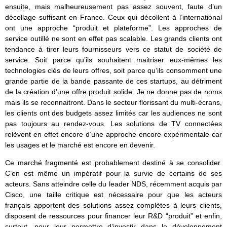
ensuite, mais malheureusement pas assez souvent, faute d’un
décollage suffisant en France. Ceux qui décollent à l’international
ont une approche “produit et plateforme”. Les approches de
service outillé ne sont en effet pas scalable. Les grands clients ont
tendance à tirer leurs fournisseurs vers ce statut de société de
service. Soit parce qu’ils souhaitent maitriser eux-mêmes les
technologies clés de leurs offres, soit parce qu’ils consomment une
grande partie de la bande passante de ces startups, au détriment
de la création d’une offre produit solide. Je ne donne pas de noms
mais ils se reconnaitront. Dans le secteur florissant du multi-écrans,
les clients ont des budgets assez limités car les audiences ne sont
pas toujours au rendez-vous. Les solutions de TV connectées
relèvent en effet encore d’une approche encore expérimentale car
les usages et le marché est encore en devenir.
Ce marché fragmenté est probablement destiné à se consolider.
C’en est même un impératif pour la survie de certains de ses
acteurs. Sans atteindre celle du leader NDS, récemment acquis par
Cisco, une taille critique est nécessaire pour que les acteurs
français apportent des solutions assez complètes à leurs clients,
disposent de ressources pour financer leur R&D “produit” et enfin,
surtout, pour leur permettre d’investir dans le développement