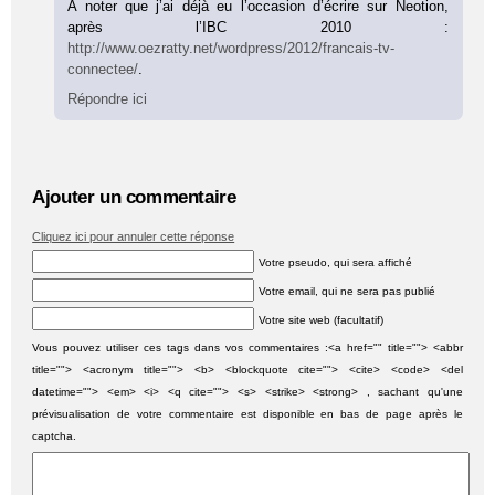
A noter que j’ai déjà eu l’occasion d’écrire sur Neotion,
après l’IBC 2010 :
http://www.oezratty.net/wordpress/2012/francais-tv-
connectee/
.
Répondre ici
Ajouter un commentaire
Cliquez ici pour annuler cette réponse
Votre pseudo, qui sera affiché
Votre email, qui ne sera pas publié
Votre site web (facultatif)
Vous pouvez utiliser ces tags dans vos commentaires :<a href="" title=""> <abbr
title=""> <acronym title=""> <b> <blockquote cite=""> <cite> <code> <del
datetime=""> <em> <i> <q cite=""> <s> <strike> <strong> , sachant qu'une
prévisualisation de votre commentaire est disponible en bas de page après le
captcha.