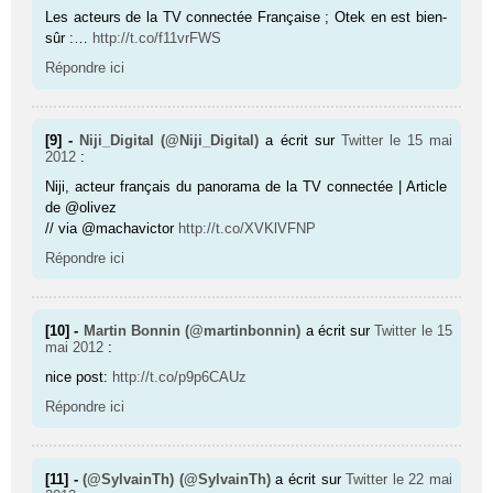
Les acteurs de la TV connectée Française ; Otek en est bien-
sûr :…
http://t.co/f11vrFWS
Répondre ici
[9] -
Niji_Digital (@Niji_Digital)
a écrit sur
Twitter
le 15 mai
2012
:
Niji, acteur français du panorama de la TV connectée | Article
de @olivez
// via @machavictor
http://t.co/XVKlVFNP
Répondre ici
[10] -
Martin Bonnin (@martinbonnin)
a écrit sur
Twitter
le 15
mai 2012
:
nice post:
http://t.co/p9p6CAUz
Répondre ici
[11] -
(@SylvainTh) (@SylvainTh)
a écrit sur
Twitter
le 22 mai