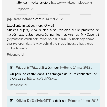
attendant, voila l’ancien:
http://www.tvtweet.fr/logo.png
Répondre ici
[6] -
sarah hemar
a écrit
le 14 mai 2012
:
Excellente initiative, merci Olivier!
Sur ces sujets, je veux bien aussi ton avis sur le problème de
l’accès aux datas soulevés par les hackers au MIPCube ;-)
(
http://thenextweb.com/mipcube/2012/04/01/tv-hack-day-shows-
that-tvs-open-data-is-way-behind-the-music-industry-but-theres-
real-potential/
)
Répondre ici
[7] -
Wiztivi (@Wiztivi1)
a écrit sur
Twitter
le 14 mai 2012
:
On parle de Wiztivi dans “Les français de la TV connectée” de
@olivez sur
http://t.co/SokVSXuz
Répondre ici
[8] -
Olivier D (@olivier2571)
a écrit sur
Twitter
le 14 mai 2012
: