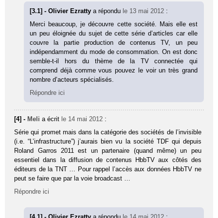
[3.1] - Olivier Ezratty
a répondu
le 13 mai 2012
:
Merci beaucoup, je découvre cette société. Mais elle est
un peu éloignée du sujet de cette série d’articles car elle
couvre la partie production de contenus TV, un peu
indépendamment du mode de consommation. On est donc
semble-t-il hors du thème de la TV connectée qui
comprend déjà comme vous pouvez le voir un très grand
nombre d’acteurs spécialisés.
Répondre ici
[4] -
Meli
a écrit
le 14 mai 2012
:
Série qui promet mais dans la catégorie des sociétés de l’invisible
(i.e. “L’infrastructure”) j’aurais bien vu la société TDF qui depuis
Roland Garros 2011 est un partenaire (quand même) un peu
essentiel dans la diffusion de contenus HbbTV aux côtés des
éditeurs de la TNT … Pour rappel l’accès aux données HbbTV ne
peut se faire que par la voie broadcast …
Répondre ici
[4.1] - Olivier Ezratty
a répondu
le 14 mai 2012
: