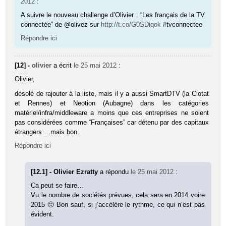
2012
:
A suivre le nouveau challenge d’Olivier : “Les français de la TV
connectée” de @olivez sur
http://t.co/G0SDiqok
#tvconnectee
Répondre ici
[12] -
olivier
a écrit
le 25 mai 2012
:
Olivier,
désolé de rajouter à la liste, mais il y a aussi SmartDTV (la Ciotat
et Rennes) et Neotion (Aubagne) dans les catégories
matériel/infra/middleware a moins que ces entreprises ne soient
pas considérées comme “Françaises” car détenu par des capitaux
étrangers …mais bon.
Répondre ici
[12.1] - Olivier Ezratty
a répondu
le 25 mai 2012
:
Ca peut se faire…
Vu le nombre de sociétés prévues, cela sera en 2014 voire
2015 🙂 Bon sauf, si j’accélère le rythme, ce qui n’est pas
évident.