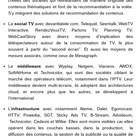
créées des sociétés qui relinéarisent de manière originale des
contenus thématiques et font de la recommandation à la volée.
S’y intègrent des solutions de recommandation de contenus.
La
social TV
avec devantlatele.com, Telequid, Seentalk, WebTV
Interactive, RendezVousTV, Parlons TV, Planning TV,
WebCastStory avec divers moyens d’implication des
téléspectateurs autour de la consommation de TV, le plus
souvent à partir du “second écran”. Et aussi les moyens de
mesure associés, comme ceux de Mesagraph.
Le
middleware
avec Wyplay, Netgem, Vianeos, AWOX,
SoftAtHome et Technicolor, qui sont des sociétés ciblant le
marché des opérateurs télécom, notamment dans l’IPTV. Leur
middleware devient multi-écrans, ils adoptent des architectures
cloud, et encore plus que les autres, se développent à
l’international.
L’
infrastructure
avec notamment Ateme, Dalet, Egonocast,
HTTV, Powedia, SGT, Sticky Ads TV, B-Stream, Advideum,
Technicolor, Cedexis et Witbe. Elles sont moins visibles car elles
opèrent dans les couches basses, dans la production, la
diffusion des contenus, la gestion de la publicité ou la qualité de