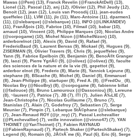
Mawas (@Pem)
(13),
Franck Revelin (@FranckAtDell)
(13),
Lionel
(12),
Pascal
(12),
anj
(12),
/Olivier
(12),
Phil Jeudy
(12),
Benoit
(12),
jean
(12),
Louis van Proosdij
(11),
jean-eudes
queffelec
(11),
LVM
(11),
jlc
(11),
Marc-Antoine
(11),
dparmen1
(11),
(@slebarque) (@slebarque)
(11),
INFO (@LINKANDEV)
(11),
FranÃ§ois
(10),
Fabrice
(10),
Filmail
(10),
babar
(10),
arnaud
(10),
Vincent
(10),
Philippe Marques
(10),
Nicolas Andre
(@corpogame)
(10),
Michel Nizon (@MichelNizon)
(10),
arderborelnot
(10),
Alexis
(9),
David
(9),
Rafael
(9),
FredericBaud
(9),
Laurent Bervas
(9),
Mickael
(9),
Hugues
(9),
ZISERMAN
(9),
Olivier Travers
(9),
Chris
(9),
jequeffelec
(9),
Yann
(9),
Fabrice Epelboin
(9),
Benjamin
(9),
BenoÃ®t Granger
(9),
laozi
(9),
Pierre YgriÃ©
(9),
(@olivez) (@olivez)
(9),
faculte
des sciences de la nature et de la vie
(9),
gepettot
(9),
arderbor elnot
(9),
Frederic
(8),
Marie
(8),
Yannick Lejeune
(8),
stephane
(8),
BScache
(8),
Michel
(8),
Daniel
(8),
Emmanuel
(8),
Jean-Philippe
(8),
startuper
(8),
Fred A.
(8),
@FredOu_
(8),
Nicolas Bry (@NicoBry)
(8),
@corpogame
(8),
fabienne billat
(@fadouce)
(8),
Bruno Lamouroux (@Dassoniou)
(8),
Lereune
(8),
~laurent
(7),
Patrice
(7),
JB
(7),
ITI
(7),
Julien Ã‰LIE
(7),
Jean-Christophe
(7),
Nicolas Guillaume
(7),
Bruno
(7),
Stanislas
(7),
Alain
(7),
Godefroy
(7),
Sebastien
(7),
Serge
Meunier
(7),
Pimpin
(7),
Lebarque StÃ©phane (@slebarque)
(7),
Jean-Renaud ROY (@jr_roy)
(7),
Pascal Lechevallier
(@PLechevallier)
(7),
veille innovation (@vinno47)
(7),
YAN
THOINET (@YanThoinet)
(7),
Fabien RAYNAUD
(@FabienRaynaud)
(7),
Partech Shaker (@PartechShaker)
(7),
Legend
(6),
Romain
(6),
JÃ©rÃ´me
(6),
Paul
(6),
Eric
(6),
Serge