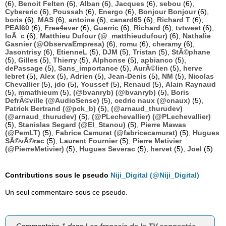
(6),
Benoit Felten
(6),
Alban
(6),
Jacques
(6),
sebou
(6),
Cybereric
(6),
Poussah
(6),
Energo
(6),
Bonjour Bonjour
(6),
boris
(6),
MAS
(6),
antoine
(6),
canard65
(6),
Richard T
(6),
PEAI60
(6),
Free4ever
(6),
Guerric
(6),
Richard
(6),
tvtweet
(6),
loÃ¯c
(6),
Matthieu Dufour (@_matthieudufour)
(6),
Nathalie
Gasnier (@ObservaEmpresa)
(6),
romu
(6),
cheramy
(6),
Jasontrisy
(6),
EtienneL
(5),
DJM
(5),
Tristan
(5),
StÃ©phane
(5),
Gilles
(5),
Thierry
(5),
Alphonse
(5),
apbianco
(5),
dePassage
(5),
Sans_importance
(5),
AurÃ©lien
(5),
herve
lebret
(5),
Alex
(5),
Adrien
(5),
Jean-Denis
(5),
NM
(5),
Nicolas
Chevallier
(5),
jdo
(5),
Youssef
(5),
Renaud
(5),
Alain Raynaud
(5),
mmathieum
(5),
(@bvanryb) (@bvanryb)
(5),
Boris
DefrÃ©ville (@AudioSense)
(5),
cedric naux (@cnaux)
(5),
Patrick Bertrand (@pck_b)
(5),
(@arnaud_thurudev)
(@arnaud_thurudev)
(5),
(@PLechevallier) (@PLechevallier)
(5),
Stanislas Segard (@El_Stanou)
(5),
Pierre Mawas
(@PemLT)
(5),
Fabrice Camurat (@fabricecamurat)
(5),
Hugues
SÃ©vÃ©rac
(5),
Laurent Fournier
(5),
Pierre Metivier
(@PierreMetivier)
(5),
Hugues Severac
(5),
hervet
(5),
Joel
(5)
Contributions sous le pseudo
Niji_Digital (@Niji_Digital)
Un seul commentaire sous ce pseudo.