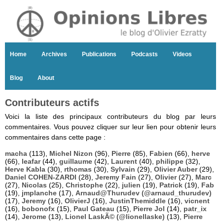
Home
Archives
Publications
Podcasts
Videos
Blog
About
Contributeurs actifs
Voici la liste des principaux contributeurs du blog par leurs
commentaires. Vous pouvez cliquer sur leur lien pour obtenir leurs
commentaires dans cette page :
macha
(113),
Michel Nizon
(96),
Pierre
(85),
Fabien
(66),
herve
(66),
leafar
(44),
guillaume
(42),
Laurent
(40),
philippe
(32),
Herve Kabla
(30),
rthomas
(30),
Sylvain
(29),
Olivier Auber
(29),
Daniel COHEN-ZARDI
(28),
Jeremy Fain
(27),
Olivier
(27),
Marc
(27),
Nicolas
(25),
Christophe
(22),
julien
(19),
Patrick
(19),
Fab
(19),
jmplanche
(17),
Arnaud@Thurudev (@arnaud_thurudev)
(17),
Jeremy
(16),
OlivierJ
(16),
JustinThemiddle
(16),
vicnent
(16),
bobonofx
(15),
Paul Gateau
(15),
Pierre Jol
(14),
patr_ix
(14),
Jerome
(13),
Lionel LaskÃ© (@lionellaske)
(13),
Pierre