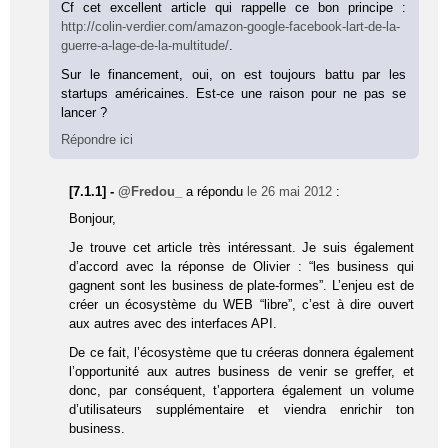
Cf cet excellent article qui rappelle ce bon principe :
http://colin-verdier.com/amazon-google-facebook-lart-de-la-
guerre-a-lage-de-la-multitude/
.
Sur le financement, oui, on est toujours battu par les
startups américaines. Est-ce une raison pour ne pas se
lancer ?
Répondre ici
[7.1.1] -
@Fredou_
a répondu
le 26 mai 2012
:
Bonjour,
Je trouve cet article très intéressant. Je suis également
d’accord avec la réponse de Olivier : “les business qui
gagnent sont les business de plate-formes”. L’enjeu est de
créer un écosystème du WEB “libre”, c’est à dire ouvert
aux autres avec des interfaces API.
De ce fait, l’écosystème que tu créeras donnera également
l’opportunité aux autres business de venir se greffer, et
donc, par conséquent, t’apportera également un volume
d’utilisateurs supplémentaire et viendra enrichir ton
business.