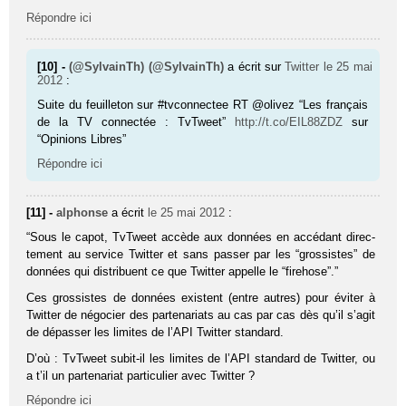
Répondre ici
[10] -
(@SylvainTh) (@SylvainTh)
a écrit sur
Twitter
le 25 mai
2012
:
Suite du feuilleton sur #tvconnectee RT @olivez “Les français
de la TV connectée : TvTweet”
http://t.co/EIL88ZDZ
sur
“Opinions Libres”
Répondre ici
[11] -
alphonse
a écrit
le 25 mai 2012
:
“Sous le capot, TvT­weet accède aux don­nées en accé­dant direc­
te­ment au ser­vice Twit­ter et sans pas­ser par les “gros­sistes” de
don­nées qui dis­tri­buent ce que Twit­ter appelle le “firehose”.”
Ces grossistes de données existent (entre autres) pour éviter à
Twitter de négocier des partenariats au cas par cas dès qu’il s’agit
de dépasser les limites de l’API Twitter standard.
D’où : TvTweet subit-il les limites de l’API standard de Twitter, ou
a t’il un partenariat particulier avec Twitter ?
Répondre ici