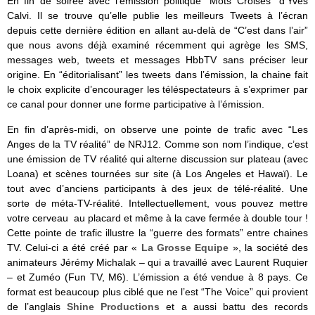
En fin de soirée avec l’émission politique “Mots Croisés” d’Yves
Calvi. Il se trouve qu’elle publie les meilleurs Tweets à l’écran
depuis cette dernière édition en allant au-delà de “C’est dans l’air”
que nous avons déjà examiné récemment qui agrège les SMS,
messages web, tweets et messages HbbTV sans préciser leur
origine. En “éditorialisant” les tweets dans l’émission, la chaine fait
le choix explicite d’encourager les téléspectateurs à s’exprimer par
ce canal pour donner une forme participative à l’émission.
En fin d’après-midi, on observe une pointe de trafic avec “Les
Anges de la TV réalité” de NRJ12. Comme son nom l’indique, c’est
une émission de TV réalité qui alterne discussion sur plateau (avec
Loana) et scènes tournées sur site (à Los Angeles et Hawaï). Le
tout avec d’anciens participants à des jeux de télé-réalité. Une
sorte de méta-TV-réalité. Intellectuellement, vous pouvez mettre
votre cerveau au placard et même à la cave fermée à double tour !
Cette pointe de trafic illustre la “guerre des formats” entre chaines
TV. Celui-ci a été créé par «
La Grosse Equipe
», la société des
animateurs Jérémy Michalak – qui a travaillé avec Laurent Ruquier
– et Zuméo (Fun TV, M6). L’émission a été vendue à 8 pays. Ce
format est beaucoup plus ciblé que ne l’est “The Voice” qui provient
de l’anglais
Shine Productions
et a aussi battu des records