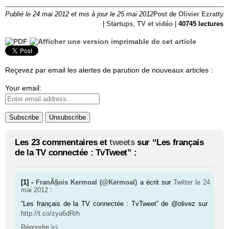
Publié le 24 mai 2012 et mis à jour le 25 mai 2012
Post de
Olivier Ezratty
|
Startups
,
TV et vidéo
|
40745 lectures
Reçevez par email les alertes de parution de nouveaux articles :
Your email:
Les 23 commentaires et
tweets
sur “Les français
de la TV connectée : TvTweet” :
[1] -
FranÃ§ois Kermoal (@Kermoal)
a écrit sur
Twitter
le 24
mai 2012
:
“Les français de la TV connectée : TvTweet” de @olivez sur
http://t.co/zya6dRrh
Répondre ici