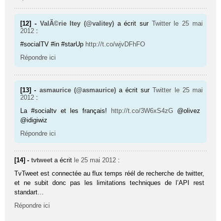
[12] -
ValÃ©rie Itey (@valitey)
a écrit sur
Twitter
le 25 mai
2012
:
#socialTV #in #starUp
http://t.co/wjvDFhFO
Répondre ici
[13] -
asmaurice (@asmaurice)
a écrit sur
Twitter
le 25 mai
2012
:
La #socialtv et les français!
http://t.co/3W6xS4zG
@olivez
@idigiwiz
Répondre ici
[14] -
tvtweet
a écrit
le 25 mai 2012
:
TvTweet est connectée au flux temps réél de recherche de twitter,
et ne subit donc pas les limitations techniques de l’API rest
standart…
Répondre ici