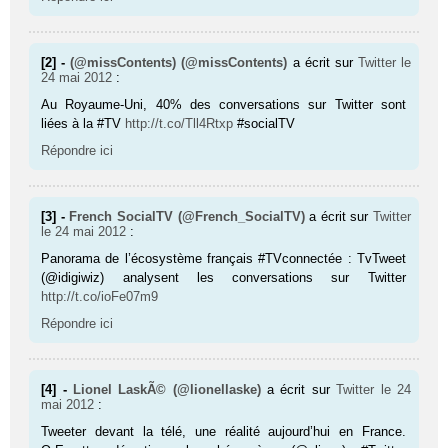
[2] -
(@missContents) (@missContents)
a écrit sur
Twitter
le
24 mai 2012
:
Au Royaume-Uni, 40% des conver­sa­tions sur Twit­ter sont
liées à la #TV
http://t.co/Tll4Rtxp
#socialTV
Répondre ici
[3] -
French SocialTV (@French_SocialTV)
a écrit sur
Twitter
le 24 mai 2012
:
Panorama de l’écosystème fran­çais #TVconnec­tée : TvTweet
(@idigiwiz) analysent les conver­sa­tions sur Twit­ter
http://t.co/ioFe07m9
Répondre ici
[4] -
Lionel LaskÃ© (@lionellaske)
a écrit sur
Twitter
le 24
mai 2012
:
Tweeter devant la télé, une réalité aujourd’hui en France.