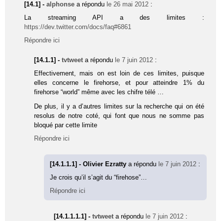
[14.1] -
alphonse
a répondu
le 26 mai 2012
:
La streaming API a des limites :
https://dev.twitter.com/docs/faq#6861
Répondre ici
[14.1.1] -
tvtweet
a répondu
le 7 juin 2012
:
Effectivement, mais on est loin de ces limites, puisque
elles concerne le firehorse, et pour atteindre 1% du
firehorse “world” même avec les chifre télé …
De plus, il y a d’autres limites sur la recherche qui on été
resolus de notre coté, qui font que nous ne somme pas
bloqué par cette limite
Répondre ici
[14.1.1.1] - Olivier Ezratty
a répondu
le 7 juin 2012
:
Je crois qu’il s’agit du “firehose”…
Répondre ici
[14.1.1.1.1] -
tvtweet
a répondu
le 7 juin 2012
: