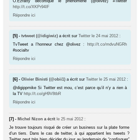
O.Ezratty décortique le phénomène (@olivez) #Twitter
http://t.co/XKPr94IF
Répondre ici
[5] -
tvtweet (@idigiwiz)
a écrit sur
Twitter
le 24 mai 2012
:
TvTweet a l’honneur chez @olivez :
http://t.co/mdvuNGRh
#socialtv
Répondre ici
[6] -
Olivier Binisti (@obii1)
a écrit sur
Twitter
le 25 mai 2012
:
@digippmike Si Twitter est mou, c’est parce qu’il n’y a rien à
la TV
http://t.co/gH9V8tbR
Répondre ici
[7] -
Michel Nizon
a écrit
le 25 mai 2012
:
Je trouve toujours risqué de créer un business sur la plate forme
d’un tiers. Dans le cas de twitter, à qui appartient les tweets ?
Twitter peut très bien décider du jour au lendemain de “confisquer”