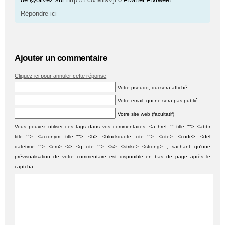
Répondre ici
Ajouter un commentaire
Cliquez ici pour annuler cette réponse
Votre pseudo, qui sera affiché
Votre email, qui ne sera pas publié
Votre site web (facultatif)
Vous pouvez utiliser ces tags dans vos commentaires :<a href="" title=""> <abbr
title=""> <acronym title=""> <b> <blockquote cite=""> <cite> <code> <del
datetime=""> <em> <i> <q cite=""> <s> <strike> <strong> , sachant qu'une
prévisualisation de votre commentaire est disponible en bas de page après le
captcha.