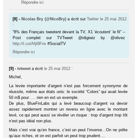
Répondre ici
[8] -
Nicolas Bry (@NicoBry)
a écrit sur
Twitter
le 25 mai 2012
:
“8% des Français tweetent devant la TV, X1 ‘écoutent’ le fil” –
Post complet sur TVTweet @idigiwiz by @olivez
http://t.co/Afjt8Fnx
#SocialTV
Répondre ici
[9] -
tvtweet
a écrit
le 25 mai 2012
:
Michel,
La levée importante d’argent n’est pas forcement synonyme de
réussite, même aux états unis: le société “Colors” qui avait levée
50 m$ pour …. rien en est un exemple.
De plus, BlueFinLabs qui a levé beaucoup d’argent va devoir
assez rapidement montrer un revenu en ligne avec le montant
levé, ce qui peut aussi se révéler un risque : trop d’argent trop tôt
n’est pas idéal non plus.
Mais c’est vrai qu’en france, c’est un peut l’inverse…On ne prête
qu’aux riches, et on est parfoit un peut trop prudent….