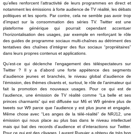
qu’elles renforcent l’attractivité de leurs programmes en direct et
notamment les émissions à forte audience de TV réalité, les débats
politiques et les sports. Par contre, cela ne semble pas avoir trop
d’impact sur la consommation des séries TV. Twitter est une
plateforme générique qui pourrait cependant accentuer
l’horizontalisation des usages, par exemple en renforçant le rôle
des guides de programme sociaux multi-chaînes au détriment des
tentatives des chaînes d’intégrer des flux sociaux “propriétaires”
dans leurs propres contenus et applications.
Qu’est-ce qui déclenche l’engagement des téléspectateurs sur
Twitter ? Il y a d’abord une forte appétence des segments
d’audience jeunes et branchés, le niveau global d’audience de
l’émission, des thèmes clivants et, surtout, le rôle de l’animateur qui
fait la promotion des nouveaux usages. Pour ce qui est de
l’audience, une émission de TV réalité comme “La belle et ses
princes charmants” qui est diffusée sur M6 et W9 génère plus de
tweets sur W9 parce que l’audience y est plus jeune et engagée.
Même chose avec “Les anges de la télé-réalité” de NRJ12, une
émission qui nous place au plus bas dans le niveau intellectuel
mais qui bat des records d’audience et d’interactions sur Twitter.
Pour ce qui est des clivages, Laurent Ruquier a obtenu de très bon