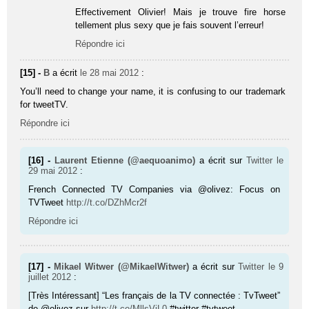
Effectivement Olivier! Mais je trouve fire horse
tellement plus sexy que je fais souvent l’erreur!
Répondre ici
[15] -
B
a écrit
le 28 mai 2012
:
You’ll need to change your name, it is confusing to our trademark
for tweetTV.
Répondre ici
[16] -
Laurent Etienne (@aequoanimo)
a écrit sur
Twitter
le
29 mai 2012
:
French Connected TV Companies via @olivez: Focus on
TVTweet
http://t.co/DZhMcr2f
Répondre ici
[17] -
Mikael Witwer (@MikaelWitwer)
a écrit sur
Twitter
le 9
juillet 2012
:
[Très Intéressant] “Les français de la TV connectée : TvTweet”
de @olivez sur
http://t.co/MllsVjL0
#twitter #tvtweet