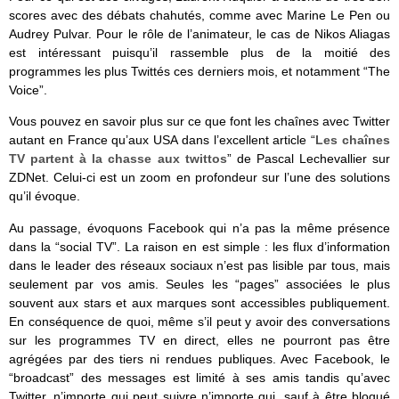
scores avec des débats chahutés, comme avec Marine Le Pen ou
Audrey Pulvar. Pour le rôle de l’animateur, le cas de Nikos Aliagas
est intéressant puisqu’il rassemble plus de la moitié des
programmes les plus Twittés ces derniers mois, et notamment “The
Voice”.
Vous pouvez en savoir plus sur ce que font les chaînes avec Twitter
autant en France qu’aux USA dans l’excellent article “
Les chaînes
TV partent à la chasse aux twittos
” de Pascal Lechevallier sur
ZDNet. Celui-ci est un zoom en profondeur sur l’une des solutions
qu’il évoque.
Au passage, évoquons Facebook qui n’a pas la même présence
dans la “social TV”. La raison en est simple : les flux d’information
dans le leader des réseaux sociaux n’est pas lisible par tous, mais
seulement par vos amis. Seules les “pages” associées le plus
souvent aux stars et aux marques sont accessibles publiquement.
En conséquence de quoi, même s’il peut y avoir des conversations
sur les programmes TV en direct, elles ne pourront pas être
agrégées par des tiers ni rendues publiques. Avec Facebook, le
“broadcast” des messages est limité à ses amis tandis qu’avec
Twitter, n’importe qui peut suivre n’importe qui, sauf à être bloqué