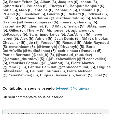
(6),
Benoit Felten
(6),
Alban
(6),
Jacques
(6),
sebou
(6),
Cybereric
(6),
Poussah
(6),
Energo
(6),
Bonjour Bonjour
(6),
boris
(6),
MAS
(6),
antoine
(6),
canard65
(6),
Richard T
(6),
PEAI60
(6),
Free4ever
(6),
Guerric
(6),
Richard
(6),
tvtweet
(6),
loÃ¯c
(6),
Matthieu Dufour (@_matthieudufour)
(6),
Nathalie
Gasnier (@ObservaEmpresa)
(6),
romu
(6),
cheramy
(6),
Jasontrisy
(6),
EtienneL
(5),
DJM
(5),
Tristan
(5),
StÃ©phane
(5),
Gilles
(5),
Thierry
(5),
Alphonse
(5),
apbianco
(5),
dePassage
(5),
Sans_importance
(5),
AurÃ©lien
(5),
herve
lebret
(5),
Alex
(5),
Adrien
(5),
Jean-Denis
(5),
NM
(5),
Nicolas
Chevallier
(5),
jdo
(5),
Youssef
(5),
Renaud
(5),
Alain Raynaud
(5),
mmathieum
(5),
(@bvanryb) (@bvanryb)
(5),
Boris
DefrÃ©ville (@AudioSense)
(5),
cedric naux (@cnaux)
(5),
Patrick Bertrand (@pck_b)
(5),
(@arnaud_thurudev)
(@arnaud_thurudev)
(5),
(@PLechevallier) (@PLechevallier)
(5),
Stanislas Segard (@El_Stanou)
(5),
Pierre Mawas
(@PemLT)
(5),
Fabrice Camurat (@fabricecamurat)
(5),
Hugues
SÃ©vÃ©rac
(5),
Laurent Fournier
(5),
Pierre Metivier
(@PierreMetivier)
(5),
Hugues Severac
(5),
hervet
(5),
Joel
(5)
Contributions sous le pseudo
tvtweet (@idigiwiz)
Un seul commentaire sous ce pseudo.