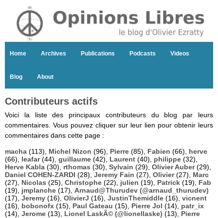
Home
Archives
Publications
Podcasts
Videos
Blog
About
Contributeurs actifs
Voici la liste des principaux contributeurs du blog par leurs
commentaires. Vous pouvez cliquer sur leur lien pour obtenir leurs
commentaires dans cette page :
macha
(113),
Michel Nizon
(96),
Pierre
(85),
Fabien
(66),
herve
(66),
leafar
(44),
guillaume
(42),
Laurent
(40),
philippe
(32),
Herve Kabla
(30),
rthomas
(30),
Sylvain
(29),
Olivier Auber
(29),
Daniel COHEN-ZARDI
(28),
Jeremy Fain
(27),
Olivier
(27),
Marc
(27),
Nicolas
(25),
Christophe
(22),
julien
(19),
Patrick
(19),
Fab
(19),
jmplanche
(17),
Arnaud@Thurudev (@arnaud_thurudev)
(17),
Jeremy
(16),
OlivierJ
(16),
JustinThemiddle
(16),
vicnent
(16),
bobonofx
(15),
Paul Gateau
(15),
Pierre Jol
(14),
patr_ix
(14),
Jerome
(13),
Lionel LaskÃ© (@lionellaske)
(13),
Pierre