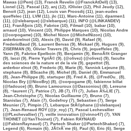
Mawas (@Pem)
(13),
Franck Revelin (@FranckAtDell)
(13),
Lionel
(12),
Pascal
(12),
anj
(12),
/Olivier
(12),
Phil Jeudy
(12),
Benoit
(12),
jean
(12),
Louis van Proosdij
(11),
jean-eudes
queffelec
(11),
LVM
(11),
jlc
(11),
Marc-Antoine
(11),
dparmen1
(11),
(@slebarque) (@slebarque)
(11),
INFO (@LINKANDEV)
(11),
FranÃ§ois
(10),
Fabrice
(10),
Filmail
(10),
babar
(10),
arnaud
(10),
Vincent
(10),
Philippe Marques
(10),
Nicolas Andre
(@corpogame)
(10),
Michel Nizon (@MichelNizon)
(10),
arderborelnot
(10),
Alexis
(9),
David
(9),
Rafael
(9),
FredericBaud
(9),
Laurent Bervas
(9),
Mickael
(9),
Hugues
(9),
ZISERMAN
(9),
Olivier Travers
(9),
Chris
(9),
jequeffelec
(9),
Yann
(9),
Fabrice Epelboin
(9),
Benjamin
(9),
BenoÃ®t Granger
(9),
laozi
(9),
Pierre YgriÃ©
(9),
(@olivez) (@olivez)
(9),
faculte
des sciences de la nature et de la vie
(9),
gepettot
(9),
arderbor elnot
(9),
Frederic
(8),
Marie
(8),
Yannick Lejeune
(8),
stephane
(8),
BScache
(8),
Michel
(8),
Daniel
(8),
Emmanuel
(8),
Jean-Philippe
(8),
startuper
(8),
Fred A.
(8),
@FredOu_
(8),
Nicolas Bry (@NicoBry)
(8),
@corpogame
(8),
fabienne billat
(@fadouce)
(8),
Bruno Lamouroux (@Dassoniou)
(8),
Lereune
(8),
~laurent
(7),
Patrice
(7),
JB
(7),
ITI
(7),
Julien Ã‰LIE
(7),
Jean-Christophe
(7),
Nicolas Guillaume
(7),
Bruno
(7),
Stanislas
(7),
Alain
(7),
Godefroy
(7),
Sebastien
(7),
Serge
Meunier
(7),
Pimpin
(7),
Lebarque StÃ©phane (@slebarque)
(7),
Jean-Renaud ROY (@jr_roy)
(7),
Pascal Lechevallier
(@PLechevallier)
(7),
veille innovation (@vinno47)
(7),
YAN
THOINET (@YanThoinet)
(7),
Fabien RAYNAUD
(@FabienRaynaud)
(7),
Partech Shaker (@PartechShaker)
(7),
Legend
(6),
Romain
(6),
JÃ©rÃ´me
(6),
Paul
(6),
Eric
(6),
Serge