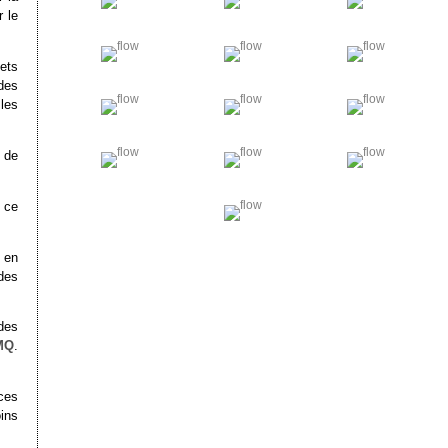
 le
ets
 des
les
 de
 ce
 en
des
 des
MQ
.
 ces
oins