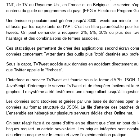
TNT, de TV au Royaume Uni, en France et en Belgique. Le service s’ap
contenu du guide de programmes du pays (EPG = Electronic Program Gui
Une émission populaire peut générer jusqu’à 3000 Tweets par minute. Le s
diffusés par les exploitants de l’API. C’est un filtre paramétrable pour l
tweets. On peut demander à récupérer 2%, 5%, 10% ou plus des tweets
hashtags et des combinaisons de termes associés.
Ces statistiques permettent de créer des applications second écran com
données concernant Twitter dans des outils plus “btob” destinés aux profe
Sous le capot, TvTweet accède aux données en accédant directement au se
que Twitter appelle le “firehose”.
L’interface au service TvTweet est fournie sous la forme d’APIs JSON. Po
JavaScript d’interroger le serveur TvTweet et de récupérer facilement la
graphes. Le système a été testé avec une charge allant jusqu’à l’ingesti
Les données sont stockées et gérées par une base de données open 
données au format structuré du JSON. La file d’attente des batches d
L’ensemble est hébergé sur plusieurs serveurs dédiés chez Online.net.
On peut réagir face à ce genre d’offre en se disant que c’est un bout de 
briques requiert un certain savoir-faire. Les briques intégrées sont nombr
des clients acquise sur le terrain et avec l’expérimentation pratique.