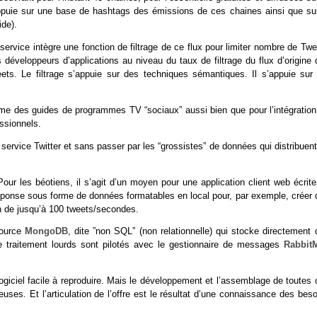
puie sur une base de hashtags des émissions de ces chaines ainsi que sur
de).
ervice intègre une fonction de filtrage de ce flux pour limiter nombre de Twe
es développeurs d’applications au niveau du taux de filtrage du flux d’origine
. Le filtrage s’appuie sur des techniques sémantiques. Il s’appuie sur 
me des guides de programmes TV “sociaux” aussi bien que pour l’intégration
ssionnels.
rvice Twitter et sans passer par les “grossistes” de données qui distribuent
ur les béotiens, il s’agit d’un moyen pour une application client web écrite
 réponse sous forme de données formatables en local pour, par exemple, créer 
on de jusqu’à 100 tweets/secondes.
source
MongoDB
, dite ”non SQL” (non relationnelle) qui stocke directement
e traitement lourds sont pilotés avec le gestionnaire de messages
Rabbit
logiciel facile à reproduire. Mais le développement et l’assemblage de toutes
euses. Et l’articulation de l’offre est le résultat d’une connaissance des bes