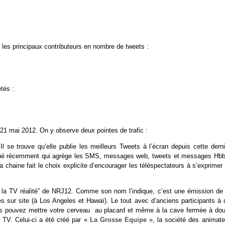
t les principaux contributeurs en nombre de tweets :
tés :
21 mai 2012. On y observe deux pointes de trafic :
Il se trouve qu’elle publie les meilleurs Tweets à l’écran depuis cette derni
examiné récemment qui agrège les SMS, messages web, tweets et messages Hb
la chaine fait le choix explicite d’encourager les téléspectateurs à s’exprimer
de la TV réalité” de NRJ12. Comme son nom l’indique, c’est une émission de
es sur site (à Los Angeles et Hawaï). Le tout avec d’anciens participants à 
 vous pouvez mettre votre cerveau au placard et même à la cave fermée à dou
es TV. Celui-ci a été créé par «
La Grosse Equipe
», la société des animate