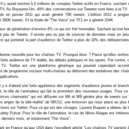
l y aurait environ 5,5 millions de comptes Twitter actifs en France, sachant
TV. Au Royaume-Uni, 40% des conversations sur Tweeter sont liées à la TV.
s en janvier 2011 qui avait généré 70K tweets. L’édition 2012 a progre
é 360K tweets. Et la finale de “The Voice” sur TF1 en a généré 204K.
aux de pénétration d’environ 8% ce qui est fort honorable. Sachant qu’une bo
ttent pas de Tweets. Il existe peu ou pas de sources de données mais on peu
ce qui porterait la part d’audience de Twitter à plus de 10% des téléspectate
bonne nouvelle pour les chaînes TV. Pourquoi donc ? Parce qu’elles renforc
orte audience de TV réalité, les débats politiques et les sports. Par contre, 
V. Twitter est une plateforme générique qui pourrait cependant accent
ides de programme sociaux multi-chaînes au détriment des tentatives des chaî
pplications.
Il y a d’abord une forte appétence des segments d’audience jeunes et branch
t, le rôle de l’animateur qui fait la promotion des nouveaux usages. Pour ce
princes charmants” qui est diffusée sur M6 et W9 génère plus de tweets sur
s anges de la télé-réalité” de NRJ12, une émission qui nous place au plus 
ctions sur Twitter. Pour ce qui est des clivages, Laurent Ruquier a obtenu de 
y Pulvar. Pour le rôle de l’animateur, le cas de Nikos Aliagas est intéress
s derniers mois, et notamment “The Voice”.
nt en France qu’aux USA dans l’excellent article “
Les chaînes TV partent à