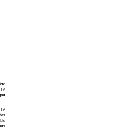
ère
bTV
 par
 TV
des
ble
urs