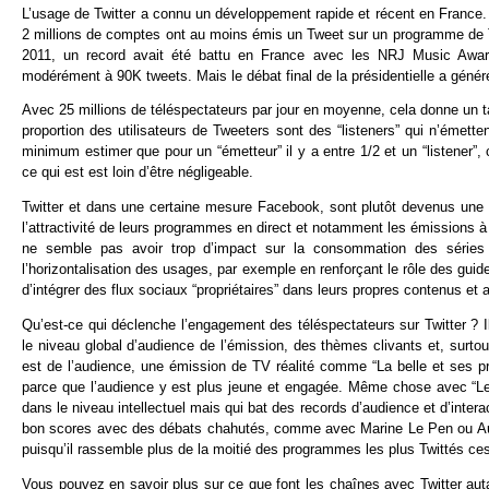
L’usage de Twitter a connu un développement rapide et récent en France. I
2 millions de comptes ont au moins émis un Tweet sur un programme de 
2011, un record avait été battu en France avec les NRJ Music Award
modérément à 90K tweets. Mais le débat final de la présidentielle a génér
Avec 25 millions de téléspectateurs par jour en moyenne, cela donne un t
proportion des utilisateurs de Tweeters sont des “listeners” qui n’éme
minimum estimer que pour un “émetteur” il y a entre 1/2 et un “listener”, 
ce qui est est loin d’être négligeable.
Twitter et dans une certaine mesure Facebook, sont plutôt devenus une 
l’attractivité de leurs programmes en direct et notamment les émissions à f
ne semble pas avoir trop d’impact sur la consommation des séries T
l’horizontalisation des usages, par exemple en renforçant le rôle des gu
d’intégrer des flux sociaux “propriétaires” dans leurs propres contenus et a
Qu’est-ce qui déclenche l’engagement des téléspectateurs sur Twitter ? 
le niveau global d’audience de l’émission, des thèmes clivants et, surtou
est de l’audience, une émission de TV réalité comme “La belle et ses 
parce que l’audience y est plus jeune et engagée. Même chose avec “Le
dans le niveau intellectuel mais qui bat des records d’audience et d’intera
bon scores avec des débats chahutés, comme avec Marine Le Pen ou Audre
puisqu’il rassemble plus de la moitié des programmes les plus Twittés ce
Vous pouvez en savoir plus sur ce que font les chaînes avec Twitter auta