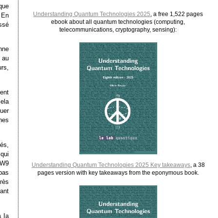
 que
Understanding Quantum Technologies 2025
, a free 1,522 pages
 En
ebook about all quantum technologies (computing,
ssé
telecommunications, cryptography, sensing):
nne
 au
urs,
ent
cela
uer
nes
és,
 qui
 W9
Understanding Quantum Technologies 2025 Key takeaways
, a 38
bas
pages version with key takeaways from the eponymous book.
très
ant
 la