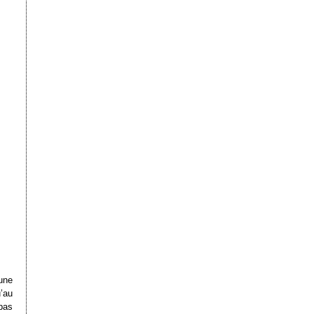
une
u’au
pas