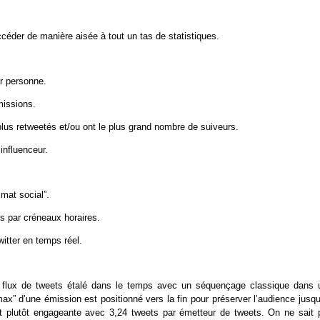
ccéder de manière aisée à tout un tas de statistiques.
r personne.
missions.
s plus retweetés et/ou ont le plus grand nombre de suiveurs.
influenceur.
imat social”.
s par créneaux horaires.
itter en temps réel.
e flux de tweets étalé dans le temps avec un séquençage classique dans 
max” d’une émission est positionné vers la fin pour préserver l’audience jusq
ait plutôt engageante avec 3,24 tweets par émetteur de tweets. On ne sait 