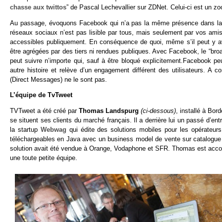
chasse aux twittos
” de Pascal Lechevallier sur ZDNet. Celui-ci est un zo
Au passage, évoquons Facebook qui n’a pas la même présence dans la “so
réseaux sociaux n’est pas lisible par tous, mais seulement par vos ami
accessibles publiquement. En conséquence de quoi, même s’il peut y av
être agrégées par des tiers ni rendues publiques. Avec Facebook, le “bro
peut suivre n’importe qui, sauf à être bloqué explicitement.Facebook p
autre histoire et relève d’un engagement différent des utilisateurs. A c
(Direct Messages) ne le sont pas.
L’équipe de TvTweet
TVTweet a été créé par
Thomas Landspurg
(ci-dessous)
, installé à Bor
se situent ses clients du marché français. Il a derrière lui un passé d’e
la startup
Webwag
qui édite des solutions mobiles pour les opérateurs
téléchargeables en Java avec un business model de vente sur catalogue e
solution avait été vendue à Orange, Vodaphone et SFR. Thomas est acc
une toute petite équipe.