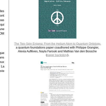
des
ont
pas
qui
une
 DM
The Two-Spin Enigma: From the Helium Atom to Quantum Ontology
,
a quantum foundations paper coauthored with Philippe Grangier,
Alexia Auffèves, Nayla Farouki and Mathias Van den Bossche
 que
(
paper backstory
).
dans
eux
 La
ste