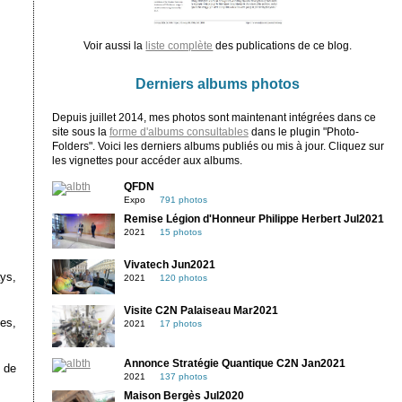
Voir aussi la
liste complète
des publications de ce blog.
Derniers albums photos
Depuis juillet 2014, mes photos sont maintenant intégrées dans ce
site sous la
forme d'albums consultables
dans le plugin "Photo-
Folders". Voici les derniers albums publiés ou mis à jour. Cliquez sur
les vignettes pour accéder aux albums.
QFDN
Expo
791 photos
Remise Légion d'Honneur Philippe Herbert Jul2021
2021
15 photos
Vivatech Jun2021
ys,
2021
120 photos
Visite C2N Palaiseau Mar2021
es,
2021
17 photos
Annonce Stratégie Quantique C2N Jan2021
 de
2021
137 photos
Maison Bergès Jul2020