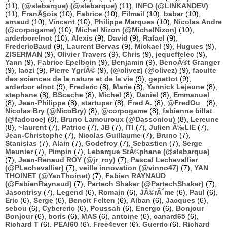
(11),
(@slebarque) (@slebarque)
(11),
INFO (@LINKANDEV)
(11),
FranÃ§ois
(10),
Fabrice
(10),
Filmail
(10),
babar
(10),
arnaud
(10),
Vincent
(10),
Philippe Marques
(10),
Nicolas Andre
(@corpogame)
(10),
Michel Nizon (@MichelNizon)
(10),
arderborelnot
(10),
Alexis
(9),
David
(9),
Rafael
(9),
FredericBaud
(9),
Laurent Bervas
(9),
Mickael
(9),
Hugues
(9),
ZISERMAN
(9),
Olivier Travers
(9),
Chris
(9),
jequeffelec
(9),
Yann
(9),
Fabrice Epelboin
(9),
Benjamin
(9),
BenoÃ®t Granger
(9),
laozi
(9),
Pierre YgriÃ©
(9),
(@olivez) (@olivez)
(9),
faculte
des sciences de la nature et de la vie
(9),
gepettot
(9),
arderbor elnot
(9),
Frederic
(8),
Marie
(8),
Yannick Lejeune
(8),
stephane
(8),
BScache
(8),
Michel
(8),
Daniel
(8),
Emmanuel
(8),
Jean-Philippe
(8),
startuper
(8),
Fred A.
(8),
@FredOu_
(8),
Nicolas Bry (@NicoBry)
(8),
@corpogame
(8),
fabienne billat
(@fadouce)
(8),
Bruno Lamouroux (@Dassoniou)
(8),
Lereune
(8),
~laurent
(7),
Patrice
(7),
JB
(7),
ITI
(7),
Julien Ã‰LIE
(7),
Jean-Christophe
(7),
Nicolas Guillaume
(7),
Bruno
(7),
Stanislas
(7),
Alain
(7),
Godefroy
(7),
Sebastien
(7),
Serge
Meunier
(7),
Pimpin
(7),
Lebarque StÃ©phane (@slebarque)
(7),
Jean-Renaud ROY (@jr_roy)
(7),
Pascal Lechevallier
(@PLechevallier)
(7),
veille innovation (@vinno47)
(7),
YAN
THOINET (@YanThoinet)
(7),
Fabien RAYNAUD
(@FabienRaynaud)
(7),
Partech Shaker (@PartechShaker)
(7),
Jasontrisy
(7),
Legend
(6),
Romain
(6),
JÃ©rÃ´me
(6),
Paul
(6),
Eric
(6),
Serge
(6),
Benoit Felten
(6),
Alban
(6),
Jacques
(6),
sebou
(6),
Cybereric
(6),
Poussah
(6),
Energo
(6),
Bonjour
Bonjour
(6),
boris
(6),
MAS
(6),
antoine
(6),
canard65
(6),
Richard T
(6),
PEAI60
(6),
Free4ever
(6),
Guerric
(6),
Richard