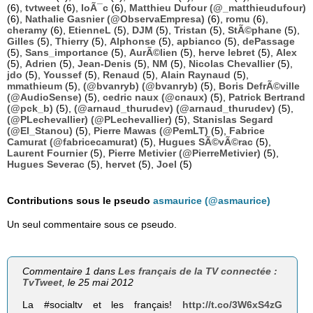
(6),
tvtweet
(6),
loÃ¯c
(6),
Matthieu Dufour (@_matthieudufour)
(6),
Nathalie Gasnier (@ObservaEmpresa)
(6),
romu
(6),
cheramy
(6),
EtienneL
(5),
DJM
(5),
Tristan
(5),
StÃ©phane
(5),
Gilles
(5),
Thierry
(5),
Alphonse
(5),
apbianco
(5),
dePassage
(5),
Sans_importance
(5),
AurÃ©lien
(5),
herve lebret
(5),
Alex
(5),
Adrien
(5),
Jean-Denis
(5),
NM
(5),
Nicolas Chevallier
(5),
jdo
(5),
Youssef
(5),
Renaud
(5),
Alain Raynaud
(5),
mmathieum
(5),
(@bvanryb) (@bvanryb)
(5),
Boris DefrÃ©ville
(@AudioSense)
(5),
cedric naux (@cnaux)
(5),
Patrick Bertrand
(@pck_b)
(5),
(@arnaud_thurudev) (@arnaud_thurudev)
(5),
(@PLechevallier) (@PLechevallier)
(5),
Stanislas Segard
(@El_Stanou)
(5),
Pierre Mawas (@PemLT)
(5),
Fabrice
Camurat (@fabricecamurat)
(5),
Hugues SÃ©vÃ©rac
(5),
Laurent Fournier
(5),
Pierre Metivier (@PierreMetivier)
(5),
Hugues Severac
(5),
hervet
(5),
Joel
(5)
Contributions sous le pseudo
asmaurice (@asmaurice)
Un seul commentaire sous ce pseudo.
Commentaire 1 dans
Les français de la TV connectée :
TvTweet
, le 25 mai 2012
La #socialtv et les français!
http://t.co/3W6xS4zG