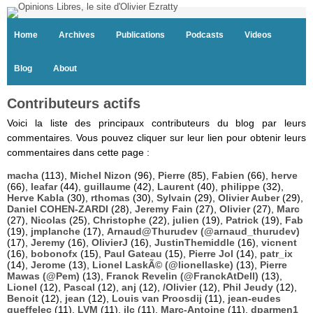
Home
Archives
Publications
Podcasts
Videos
Blog
About
Contributeurs actifs
Voici la liste des principaux contributeurs du blog par leurs
commentaires. Vous pouvez cliquer sur leur lien pour obtenir leurs
commentaires dans cette page :
macha
(113),
Michel Nizon
(96),
Pierre
(85),
Fabien
(66),
herve
(66),
leafar
(44),
guillaume
(42),
Laurent
(40),
philippe
(32),
Herve Kabla
(30),
rthomas
(30),
Sylvain
(29),
Olivier Auber
(29),
Daniel COHEN-ZARDI
(28),
Jeremy Fain
(27),
Olivier
(27),
Marc
(27),
Nicolas
(25),
Christophe
(22),
julien
(19),
Patrick
(19),
Fab
(19),
jmplanche
(17),
Arnaud@Thurudev (@arnaud_thurudev)
(17),
Jeremy
(16),
OlivierJ
(16),
JustinThemiddle
(16),
vicnent
(16),
bobonofx
(15),
Paul Gateau
(15),
Pierre Jol
(14),
patr_ix
(14),
Jerome
(13),
Lionel LaskÃ© (@lionellaske)
(13),
Pierre
Mawas (@Pem)
(13),
Franck Revelin (@FranckAtDell)
(13),
Lionel
(12),
Pascal
(12),
anj
(12),
/Olivier
(12),
Phil Jeudy
(12),
Benoit
(12),
jean
(12),
Louis van Proosdij
(11),
jean-eudes
queffelec
(11),
LVM
(11),
jlc
(11),
Marc-Antoine
(11),
dparmen1