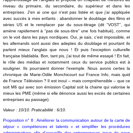
niveau du primaire, du secondaire, du supérieur et dans les
entreprises. J’en ai une qui n’est pas listée et que j’ai appliquée
avec succès à mes enfants : abandonner le doublage des films et
séries US et le remplacer par du sous-titrage (dit “VOST”, qui
amène rapidement à “pas de sous-titre” une fois habitué), comme
on le voit dans les pays nordiques. Oui, je sais, c’est impossible, et
les allemands sont aussi des adeptes du doublage et pourtant ils
parlent mieux l’anglais que nous ! Et puis l’exception culturelle
française blablabla. Bon, tant pis, j’ai tout de même essayé ! En fait,
le rôle des médias et notamment ceux du service publics est à
souligner. Ils pourraient donner l’exemple. Nous avons certes la
chronique de Marie-Odile Monchicourt sur France Info, mais quid
de France Télévision ? Il est inouï – mais compréhensible – que ce
soit M6 qui avec son émission Capital soit la chaine qui valorise le
mieux les PME (même si elle dénonce aussi les excès de certaines
entreprises au passage).
Valeur : 10/10. Praticabilité : 6/10.
Proposition n° 8 : Améliorer la communication autour de la carte de
séjour « compétences et talents » et simplifier les procédures
administratives afin d’accueillir des entrepreneurs issus de pays