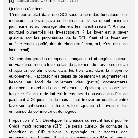
[1] -
Liocttnavud
a écrit
le 8 août 2011
:
Quelques réactions:
“L’immobilier était dans une SCI sous le nom des fondateurs, qui
récupèrent le loyer payé de l’entreprise. Ils se créent ainsi un
patrimoine et au passage plument les investisseurs “. Ah bon,
pourquoi plument-ils les investisseurs ? Le loyer est à payer
quelque soit les propriétaires de la SCI. Sauf si le loyer est
artificiellement gonflé, rien de choquant (sinon, oui, c’est abus de
bien social).
“Obtenir des grandes entreprises françaises et étrangères opérant
en France de réduire leurs délais de paiement de trois jours par an
chaque année afin d’être, dans les trois ans, dans la moyenne
européenne”. Raccourcir les délais de paiement va augmenter les
besoins en fond de roulement des (petits) commerçants
(bouchers, marchands de vêtements, épiciers) et donc les
fragiliser. Ce qui a de fait été le cas lors du passage du délai de
paiement à 30 jours fin de mois.Il faut trouver un équilibre entre
favoriser entreprises à forte valeur ajoutée et favoriser les
entreprise de commerce et de négoce.
Proposition n° 5 : Développer la pratique du rescrit fiscal pour le
Crédit impôt recherche (CIR). Je serais curieux de connaitre la
répartition du CIR suivant la typologie et le secteur des
entreprises en France. Par ma connaissance (PME et grands