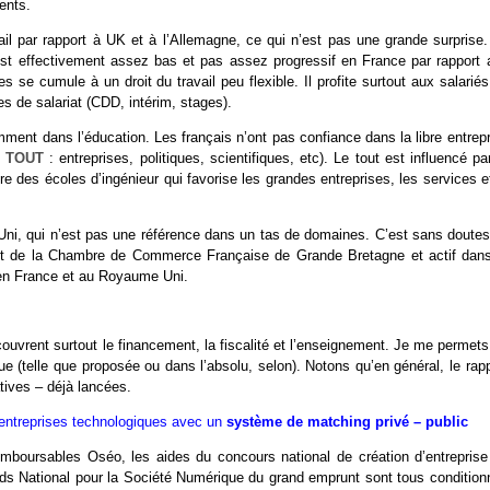
ments.
il par rapport à UK et à l’Allemagne, ce qui n’est pas une grande surprise.
i est effectivement assez bas et pas assez progressif en France par rapport 
 se cumule à un droit du travail peu flexible. Il profite surtout aux salarié
es de salariat (CDD, intérim, stages).
amment dans l’éducation. Les français n’ont pas confiance dans la libre entrep
de TOUT
: entreprises, politiques, scientifiques, etc). Le tout est influencé pa
re des écoles d’ingénieur qui favorise les grandes entreprises, les services e
Uni, qui n’est pas une référence dans un tas de domaines. C’est sans doutes 
ident de la Chambre de Commerce Française de Grande Bretagne et actif dans
 en France et au Royaume Uni.
couvrent surtout le financement, la fiscalité et l’enseignement. Je me permet
ue (telle que proposée ou dans l’absolu, selon). Notons qu’en général, le rap
tives – déjà lancées.
s entreprises technologiques avec un
système de matching privé – public
emboursables Oséo, les aides du concours national de création d’entreprise
ds National pour la Société Numérique du grand emprunt sont tous condition