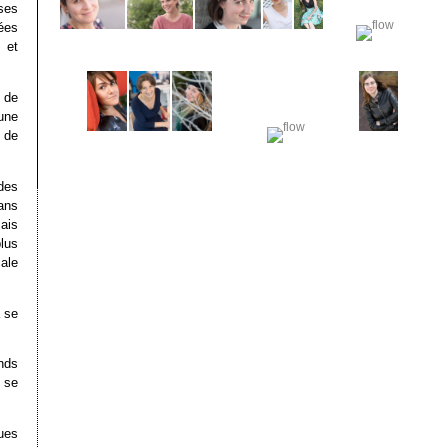
ses
ées
 et
n de
une
 de
 des
dans
ais
lus
ale
à se
nds
 se
ues