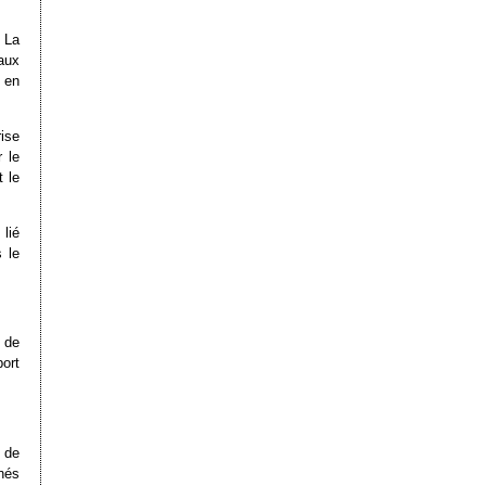
 La
aux
s en
rise
r le
t le
lié
 le
s de
port
 de
nés