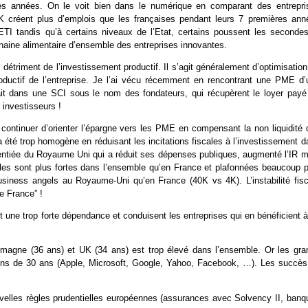
es années. On le voit bien dans le numérique en comparant des entrepri
K créent plus d’emplois que les françaises pendant leurs 7 premières ann
t ETI tandis qu’à certains niveaux de l’Etat, certains poussent les secondes
chaine alimentaire d’ensemble des entreprises innovantes.
détriment de l’investissement productif. Il s’agit généralement d’optimisatio
oductif de l’entreprise. Je l’ai vécu récemment en rencontrant une PME d’
 était dans une SCI sous le nom des fondateurs, qui récupèrent le loyer payé
 investisseurs !
ait continuer d’orienter l’épargne vers les PME en compensant la non liquidité
a été trop homogène en réduisant les incitations fiscales à l’investissement 
rentiée du Royaume Uni qui a réduit ses dépenses publiques, augmenté l’IR m
lles sont plus fortes dans l’ensemble qu’en France et plafonnées beaucoup p
business angels au Royaume-Uni qu’en France (40K vs 4K). L’instabilité fisc
de France” !
t une trop forte dépendance et conduisent les entreprises qui en bénéficient 
emagne (36 ans) et UK (34 ans) est trop élevé dans l’ensemble. Or les gra
ns de 30 ans (Apple, Microsoft, Google, Yahoo, Facebook, …). Les succès
uvelles règles prudentielles européennes (assurances avec Solvency II, banq