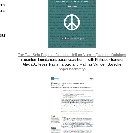
ions
ises
sur
The Two-Spin Enigma: From the Helium Atom to Quantum Ontology
,
a quantum foundations paper coauthored with Philippe Grangier,
Alexia Auffèves, Nayla Farouki and Mathias Van den Bossche
(
paper backstory
).