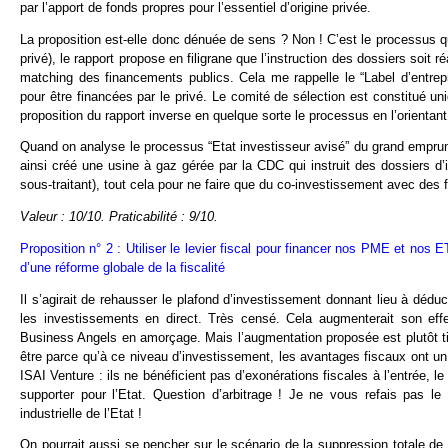
par l’apport de fonds propres pour l’essentiel d’origine privée.
La proposition est-elle donc dénuée de sens ? Non ! C’est le processus qui
privé), le rapport propose en filigrane que l’instruction des dossiers soit 
matching des financements publics. Cela me rappelle le “Label d’entrepr
pour être financées par le privé. Le comité de sélection est constitué un
proposition du rapport inverse en quelque sorte le processus en l’orientant 
Quand on analyse le processus “Etat investisseur avisé” du grand emprunt
ainsi créé une usine à gaz gérée par la CDC qui instruit des dossiers d
sous-traitant), tout cela pour ne faire que du co-investissement avec de
Valeur : 10/10. Praticabilité : 9/10.
Proposition n° 2 : Utiliser le levier fiscal pour financer nos PME et nos E
d’une réforme globale de la fiscalité
Il s’agirait de rehausser le plafond d’investissement donnant lieu à déd
les investissements en direct. Très censé. Cela augmenterait son eff
Business Angels en amorçage. Mais l’augmentation proposée est plutôt 
être parce qu’à ce niveau d’investissement, les avantages fiscaux ont un 
ISAI Venture : ils ne bénéficient pas d’exonérations fiscales à l’entrée, 
supporter pour l’Etat. Question d’arbitrage ! Je ne vous refais pas le
industrielle de l’Etat !
On pourrait aussi se pencher sur le scénario de la suppression totale de 