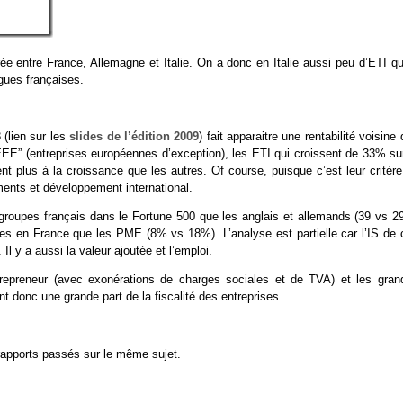
arée entre France, Allemagne et Italie. On a donc en Italie aussi peu d’ETI q
gues françaises.
 (lien sur les
slides de l’édition 2009
) fait apparaitre une rentabilité voisine
EEE” (entreprises européennes d’exception), les ETI qui croissent de 33% sur
ent plus à la croissance que les autres. Of course, puisque c’est leur critèr
ements et développement international.
groupes français dans le Fortune 500 que les anglais et allemands (39 vs 29
ées en France que les PME (8% vs 18%). L’analyse est partielle car l’IS de 
Il y a aussi la valeur ajoutée et l’emploi.
ntrepreneur (avec exonérations de charges sociales et de TVA) et les gran
nt donc une grande part de la fiscalité des entreprises.
rapports passés sur le même sujet.