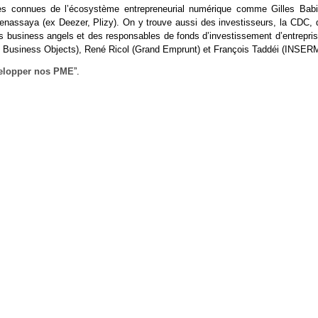
nes connues de l’écosystème entrepreneurial numérique comme Gilles Babi
enassaya (ex Deezer, Plizy). On y trouve aussi des investisseurs, la CDC, 
es business angels et des responsables de fonds d’investissement d’entrepris
x Business Objects), René Ricol (Grand Emprunt) et François Taddéi (INSERM
velopper nos PME
”.