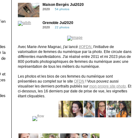
Maison Bergès Jul2020
2020
54 photos
u’en
Grenoble Jul2020
2020
22 photos
 des
Avec Marie-Anne Magnac, j'ai lancé
#QFDN
, l'initiative de
valorisation de femmes du numérique par la photo. Elle circule dans
 la
différentes manifestations. J'ai réalisé entre 2011 et mi 2023 plus de
e de
800 portraits photographiques de femmes du numérique avec une
représentation de tous les métiers du numérique.
 et
Les photos et les bios de ces femmes du numérique sont
ces
présentées au complet sur le site
QFDN
! Vous pouvez aussi
visualiser les derniers portraits publiés sur
mon propre site photo
. Et
ci-dessous, les 16 derniers par date de prise de vue, les vignettes
des
étant cliquables.