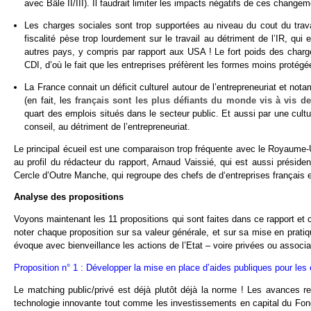
avec Bâle II/III). Il faudrait limiter les impacts négatifs de ces change
Les charges sociales sont trop supportées au niveau du cout du trava
fiscalité pèse trop lourdement sur le travail au détriment de l’IR, qu
autres pays, y compris par rapport aux USA ! Le fort poids des charges
CDI, d’où le fait que les entreprises préfèrent les formes moins protégé
La France connait un déficit culturel autour de l’entrepreneuriat et not
(en fait, les
français sont les plus défiants du monde vis à vis 
quart des emplois situés dans le secteur public. Et aussi par une cultu
conseil, au détriment de l’entrepreneuriat.
Le principal écueil est une comparaison trop fréquente avec le Royaume-
au profil du rédacteur du rapport, Arnaud Vaissié, qui est aussi prés
Cercle d’Outre Manche, qui regroupe des chefs de d‘entreprises français
Analyse des propositions
Voyons maintenant les 11 propositions qui sont faites dans ce rapport et 
noter chaque proposition sur sa valeur générale, et sur sa mise en pratiq
évoque avec bienveillance les actions de l’Etat – voire privées ou associa
Proposition n° 1 : Développer la mise en place d’aides publiques pour le
Le matching public/privé est déjà plutôt déjà la norme ! Les avances r
technologie innovante tout comme les investissements en capital du Fon