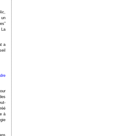
lic,
t un
es”
. La
t a
eil
adre
our
des
ut-
créé
le à
gie
dans