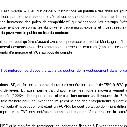
 est inversé. Au lieu d’avoir deux instructions en parallèle des dossiers (pub
réalisée par les investisseurs privés et que ceux-ci obtiennent alors rapidemen
ise innovante des pôles de compétitivité” qui sélectionne les startups “prêt
iquement de personnalités du privé (entrepreneurs, experts et investisseurs)
du privé vers le public au lieu du contraire.
, on ne peut qu’être d’accord avec ce que propose l’Institut Montaigne. L’Eta
’investissements avec des ressources internes et externes (cabinets de cons
s fonds d’amorçage et VCs au bout du compte !
TI et renforcer les dispositifs actifs au soutien de l’investissement dans le c
uctions ISF, du fait de la baisse du taux d’exonération passé de 75% à 50% p
et de levier. Et aussi permettrait d’augmenter les tickets moyens venant 
timorée (100K€). Pourquoi ne pas aller plus loin comme au Royaume Uni ? Pe
rôle moindre pour les investisseurs (c’est le cas des entrepreneurs qui ont 
le véhicule d’investissement étant un FCPR). Le cout serait évidemment diffici
 topo sur la TVA des cafés/restaurants qui montre l’étroitesse de la straté
l’ISF et la manière de remplacer les incitations fiscales à l’investissement 