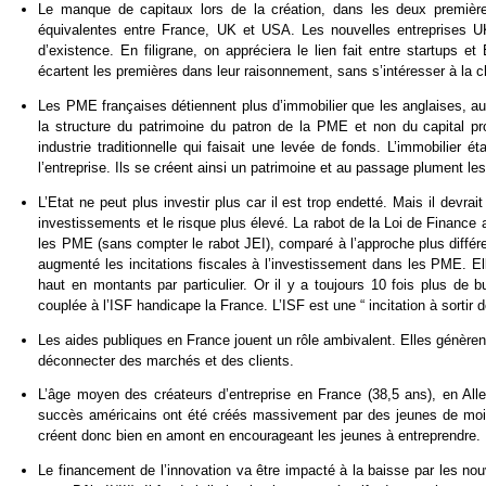
Le manque de capitaux lors de la création, dans les deux premièr
équivalentes entre France, UK et USA. Les nouvelles entreprises U
d’existence. En filigrane, on appréciera le lien fait entre startups e
écartent les premières dans leur raisonnement, sans s’intéresser à la 
Les PME françaises détiennent plus d’immobilier que les anglaises, au 
la structure du patrimoine du patron de la PME et non du capital pr
industrie traditionnelle qui faisait une levée de fonds. L’immobilier
l’entreprise. Ils se créent ainsi un patrimoine et au passage plument les
L’Etat ne peut plus investir plus car il est trop endetté. Mais il devr
investissements et le risque plus élevé. La rabot de la Loi de Finance 
les PME (sans compter le rabot JEI), comparé à l’approche plus diffé
augmenté les incitations fiscales à l’investissement dans les PME. E
haut en montants par particulier. Or il y a toujours 10 fois plus de 
couplée à l’ISF handicape la France. L’ISF est une “ incitation à sortir 
Les aides publiques en France jouent un rôle ambivalent. Elles génèren
déconnecter des marchés et des clients.
L’âge moyen des créateurs d’entreprise en France (38,5 ans), en All
succès américains ont été créés massivement par des jeunes de moi
créent donc bien en amont en encourageant les jeunes à entreprendre.
Le financement de l’innovation va être impacté à la baisse par les no