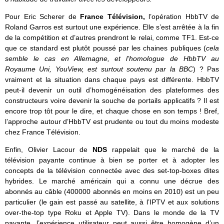
Pour Eric Scherer de
France Télévision,
l’opération HbbTV de
Roland Garros est surtout une expérience. Elle s’est arrêtée à la fin
de la compétition et d’autres prendront le relai, comme TF1. Est-ce
que ce standard est plutôt poussé par les chaines publiques (
cela
semble le cas en Allemagne, et l’homologue de HbbTV au
Royaume Uni, YouView, est surtout soutenu par la BBC
) ? Pas
vraiment et la situation dans chaque pays est différente. HbbTV
peut-il devenir un outil d’homogénéisation des plateformes des
constructeurs voire devenir la souche de portails applicatifs ? Il est
encore trop tôt pour le dire, et chaque chose en son temps ! Bref,
l’approche autour d’HbbTV est prudente ou tout du moins modeste
chez France Télévision.
Enfin, Olivier Lacour de
NDS
rappelait que le marché de la
télévision payante continue à bien se porter et à adopter les
concepts de la télévision connectée avec des set-top-boxes dites
hybrides. Le marché américain qui a connu une décrue des
abonnés au câble (400000 abonnés en moins en 2010) est un peu
particulier (le gain est passé au satellite, à l’IPTV et aux solutions
over-the-top type Roku et Apple TV). Dans le monde de la TV
payante, l’expérience utilisateur peut aussi être homogène d’un