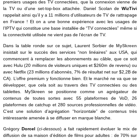
premiers usages des TV connectées, que la connexion vienne de
la TV ou d’une set-top-box attachée. Daniel Scolan de
WizTivi
rappelait ainsi qu’il y a 11 millions d’utilisateurs de TV de rattrapage
en France ! Et on a une bonne expérience avec les usages de
l’IPTV qui constitue une base installée de “TV connectées” même si
la connectivité utilisée ne vient pas de l’écran de TV.
Dans la table ronde sur ce sujet, Laurent Sorbier de
MySkreen
insistait sur le succès des services “non linéaires” aux USA, qui
commencent à remplacer les abonnements au câble, que ce soit
avec Hulu (20 millions de visiteurs uniques et $260m de revenu) ou
avec Netflix (23 millions d’abonnés, 7% de résultat net sur $2,2B de
CA). L’offre premium y fonctionne bien. Et le marché ne va que se
développer, que cela soit au travers des TV connectées ou des
tablettes. MySkreen se positionne comme un agrégateur de
contenus de toutes sortes avec 55 plateformes de VoD, 26
plateformes de catchup et 280 sources professionnelles de vidéo.
C’est une solution d’agrégation “horizontale” de contenus très
intéressante amenée à se diffuser en marque blanche.
Grégory
Dorcel
(
ci-dessous
) a fait rapidement évoluer le mix de
diffusion de sa maison d’édition de films pour adultes : de 70% sur