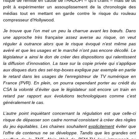
risque de remise en cause de l’HADOPI – qu’il craint – mais se dit
prêt à expérimenter un assouplissement de la chronologie des
médias tout en mettant en garde contre le risque du rouleau
compresseur d’Hollywood.
Je trouve que l’on met un peu la charrue avant les bœufs. Dans
une approche très française assez averse au risque, on veut
réguler à outrance alors que le risque évoqué n’est même pas
avéré et que les usages et le marché n’ont pas encore décollé. Le
législateur a ainsi le don de créer des dispositions qui ralentissent
la diffusion d’innovation. La taxe sur la copie privée qui s’applique
aux disques durs des set-top-boxes explique par exemple en partie
le retard dans les usages de l’enregistreur de TV numérique en
France (PVR).
En plein, on pourra cependant porter au crédit du
CSA la volonté d’éviter que le législateur soit encore un train en
retard par rapport aux évolutions technologiques comme c’est
généralement le cas.
L’autre point inquiétant concernant la régulation est que celle-ci
risque de dépasser son cadre normal consistant à créer des règles
du jeu équitables. Les chaines souhaitent
explicitement
éviter que
l’offre de contenus ne se développe. Tandis que les grandes ont