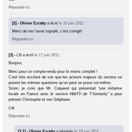
Répondre ici
[2] - Olivier Ezratty
a écrit
le 16 juin 2011
:
Merci de me l’avoir signalé, c’est corrigé!
Répondre ici
[3] -
LB
a écrit
le 17 juin 2011
:
Bonjour,
Merci pour ce compte-rendu pour le moins complet !
C’est très excitant de voir que les acteurs majeurs du secteur se
posent les mêmes questions qu’on peut se poser soi-même.
Sinon, je crois que Mr. Coquerel qui présentait
“une ini­tia­tive
locale en France avec le ser­vice HbbTV de T-Seniority”
a pour
prénom Christophe et non Stéphane.
Cdt
Répondre ici
[3.1] - Olivier Ezratty
a répondu
le 19 juin 2011
: