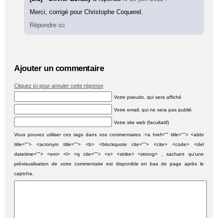
Merci, corrigé pour Christophe Coquerel.
Répondre ici
Ajouter un commentaire
Cliquez ici pour annuler cette réponse
Votre pseudo, qui sera affiché
Votre email, qui ne sera pas publié
Votre site web (facultatif)
Vous pouvez utiliser ces tags dans vos commentaires :<a href="" title=""> <abbr
title=""> <acronym title=""> <b> <blockquote cite=""> <cite> <code> <del
datetime=""> <em> <i> <q cite=""> <s> <strike> <strong> , sachant qu'une
prévisualisation de votre commentaire est disponible en bas de page après le
captcha.