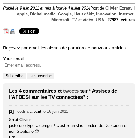
Publié le 9 juin 2011 et mis à jour le 4 juillet 2014
Post de
Olivier Ezratty
|
Apple
,
Digital media
,
Google
,
Haut débit
,
Innovation
,
Internet
,
Microsoft
,
TV et vidéo
,
USA
|
27987 lectures
Reçevez par email les alertes de parution de nouveaux articles :
Your email:
Les 4 commentaires et
tweets
sur “Assises de
l’AFDESI sur les TV connectées” :
[1] -
cedric
a écrit
le 16 juin 2011
:
Salut Olivier,
juste une typo a corriger:! c’est Stanislas Leridon de Dotscreen et
non Stéphane 😉
Cdt