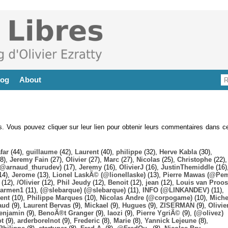
log
About
es. Vous pouvez cliquer sur leur lien pour obtenir leurs commentaires dans ce
far
(44),
guillaume
(42),
Laurent
(40),
philippe
(32),
Herve Kabla
(30),
8),
Jeremy Fain
(27),
Olivier
(27),
Marc
(27),
Nicolas
(25),
Christophe
(22),
@arnaud_thurudev)
(17),
Jeremy
(16),
OlivierJ
(16),
JustinThemiddle
(16)
14),
Jerome
(13),
Lionel LaskÃ© (@lionellaske)
(13),
Pierre Mawas (@Pe
(12),
/Olivier
(12),
Phil Jeudy
(12),
Benoit
(12),
jean
(12),
Louis van Proos
armen1
(11),
(@slebarque) (@slebarque)
(11),
INFO (@LINKANDEV)
(11),
ent
(10),
Philippe Marques
(10),
Nicolas Andre (@corpogame)
(10),
Miche
aud
(9),
Laurent Bervas
(9),
Mickael
(9),
Hugues
(9),
ZISERMAN
(9),
Olivie
enjamin
(9),
BenoÃ®t Granger
(9),
laozi
(9),
Pierre YgriÃ©
(9),
(@olivez)
ot
(9),
arderborelnot
(9),
Frederic
(8),
Marie
(8),
Yannick Lejeune
(8),