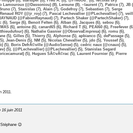
Philippe
(8),
startuper
(8),
Fred A.
(8),
@FredOu_
(8),
Nicolas Bry
o Lamouroux (@Dassoniou)
(8),
Lereune
(8),
~laurent
(7),
Patrice
(7),
JB
(
Bruno
(7),
Stanislas
(7),
Alain
(7),
Godefroy
(7),
Sebastien
(7),
Serge
-Renaud ROY (@jr_roy)
(7),
Pascal Lechevallier (@PLechevallier)
(7),
veil
RAYNAUD (@FabienRaynaud)
(7),
Partech Shaker (@PartechShaker)
(7),
c
(6),
Serge
(6),
Benoit Felten
(6),
Alban
(6),
Jacques
(6),
sebou
(6),
,
MAS
(6),
antoine
(6),
canard65
(6),
Richard T
(6),
PEAI60
(6),
Free4ever
(6
thieudufour)
(6),
Nathalie Gasnier (@ObservaEmpresa)
(6),
romu
(6),
ane
(5),
Gilles
(5),
Thierry
(5),
Alphonse
(5),
apbianco
(5),
dePassage
(5),
5),
Jean-Denis
(5),
NM
(5),
Nicolas Chevallier
(5),
jdo
(5),
Youssef
(5),
b)
(5),
Boris DefrÃ©ville (@AudioSense)
(5),
cedric naux (@cnaux)
(5),
ev)
(5),
(@PLechevallier) (@PLechevallier)
(5),
Stanislas Segard
bricecamurat)
(5),
Hugues SÃ©vÃ©rac
(5),
Laurent Fournier
(5),
Pierre
n 2011.
le 16 juin 2011
n Stéphane 😉