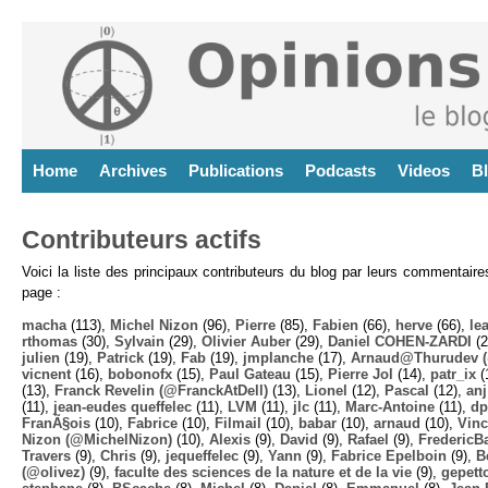
Home
Archives
Publications
Podcasts
Videos
B
Contributeurs actifs
Voici la liste des principaux contributeurs du blog par leurs commentair
page :
macha
(113),
Michel Nizon
(96),
Pierre
(85),
Fabien
(66),
herve
(66),
lea
rthomas
(30),
Sylvain
(29),
Olivier Auber
(29),
Daniel COHEN-ZARDI
(2
julien
(19),
Patrick
(19),
Fab
(19),
jmplanche
(17),
Arnaud@Thurudev (
vicnent
(16),
bobonofx
(15),
Paul Gateau
(15),
Pierre Jol
(14),
patr_ix
(
(13),
Franck Revelin (@FranckAtDell)
(13),
Lionel
(12),
Pascal
(12),
anj
(11),
jean-eudes queffelec
(11),
LVM
(11),
jlc
(11),
Marc-Antoine
(11),
dp
FranÃ§ois
(10),
Fabrice
(10),
Filmail
(10),
babar
(10),
arnaud
(10),
Vinc
Nizon (@MichelNizon)
(10),
Alexis
(9),
David
(9),
Rafael
(9),
FredericB
Travers
(9),
Chris
(9),
jequeffelec
(9),
Yann
(9),
Fabrice Epelboin
(9),
B
(@olivez)
(9),
faculte des sciences de la nature et de la vie
(9),
gepett