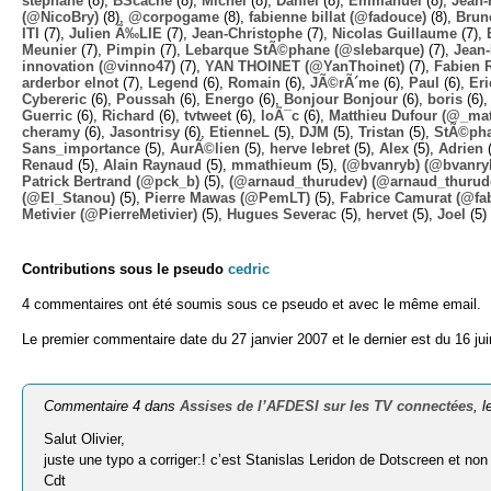
stephane
(8),
BScache
(8),
Michel
(8),
Daniel
(8),
Emmanuel
(8),
Jean-
(@NicoBry)
(8),
@corpogame
(8),
fabienne billat (@fadouce)
(8),
Brun
ITI
(7),
Julien Ã‰LIE
(7),
Jean-Christophe
(7),
Nicolas Guillaume
(7),
Meunier
(7),
Pimpin
(7),
Lebarque StÃ©phane (@slebarque)
(7),
Jean
innovation (@vinno47)
(7),
YAN THOINET (@YanThoinet)
(7),
Fabien 
arderbor elnot
(7),
Legend
(6),
Romain
(6),
JÃ©rÃ´me
(6),
Paul
(6),
Eri
Cybereric
(6),
Poussah
(6),
Energo
(6),
Bonjour Bonjour
(6),
boris
(6)
Guerric
(6),
Richard
(6),
tvtweet
(6),
loÃ¯c
(6),
Matthieu Dufour (@_mat
cheramy
(6),
Jasontrisy
(6),
EtienneL
(5),
DJM
(5),
Tristan
(5),
StÃ©ph
Sans_importance
(5),
AurÃ©lien
(5),
herve lebret
(5),
Alex
(5),
Adrien
(
Renaud
(5),
Alain Raynaud
(5),
mmathieum
(5),
(@bvanryb) (@bvanry
Patrick Bertrand (@pck_b)
(5),
(@arnaud_thurudev) (@arnaud_thurud
(@El_Stanou)
(5),
Pierre Mawas (@PemLT)
(5),
Fabrice Camurat (@fa
Metivier (@PierreMetivier)
(5),
Hugues Severac
(5),
hervet
(5),
Joel
(5)
Contributions sous le pseudo
cedric
4 commentaires ont été soumis sous ce pseudo et avec le même email.
Le premier commentaire date du 27 janvier 2007 et le dernier est du 16 jui
Commentaire 4 dans
Assises de l’AFDESI sur les TV connectées
, 
Salut Olivier,
juste une typo a corriger:! c’est Stanislas Leridon de Dotscreen et no
Cdt