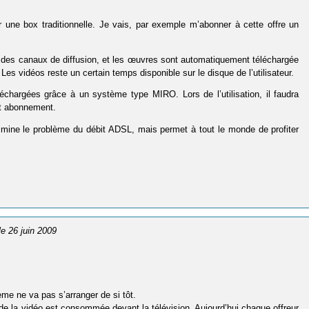
une box traditionnelle. Je vais, par exemple m’abonner à cette offre un
 à des canaux de diffusion, et les œuvres sont automatiquement téléchargée
es vidéos reste un certain temps disponible sur le disque de l’utilisateur.
échargées grâce à un système type MIRO. Lors de l’utilisation, il faudra
et abonnement.
élimine le problème du débit ADSL, mais permet à tout le monde de profiter
 le 26 juin 2009
me ne va pas s’arranger de si tôt.
de la vidéo est consommée devant la télévision. Aujourd’hui chaque offreur