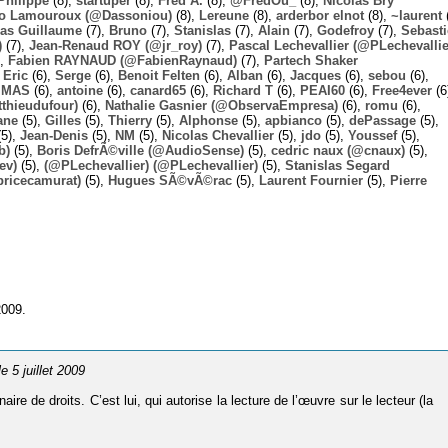
Philippe
(8),
startuper
(8),
Fred A.
(8),
@FredOu_
(8),
Nicolas Bry
o Lamouroux (@Dassoniou)
(8),
Lereune
(8),
arderbor elnot
(8),
~laurent
(
las Guillaume
(7),
Bruno
(7),
Stanislas
(7),
Alain
(7),
Godefroy
(7),
Sebast
)
(7),
Jean-Renaud ROY (@jr_roy)
(7),
Pascal Lechevallier (@PLechevallie
),
Fabien RAYNAUD (@FabienRaynaud)
(7),
Partech Shaker
,
Eric
(6),
Serge
(6),
Benoit Felten
(6),
Alban
(6),
Jacques
(6),
sebou
(6),
,
MAS
(6),
antoine
(6),
canard65
(6),
Richard T
(6),
PEAI60
(6),
Free4ever
(6
thieudufour)
(6),
Nathalie Gasnier (@ObservaEmpresa)
(6),
romu
(6),
ane
(5),
Gilles
(5),
Thierry
(5),
Alphonse
(5),
apbianco
(5),
dePassage
(5),
5),
Jean-Denis
(5),
NM
(5),
Nicolas Chevallier
(5),
jdo
(5),
Youssef
(5),
b)
(5),
Boris DefrÃ©ville (@AudioSense)
(5),
cedric naux (@cnaux)
(5),
ev)
(5),
(@PLechevallier) (@PLechevallier)
(5),
Stanislas Segard
bricecamurat)
(5),
Hugues SÃ©vÃ©rac
(5),
Laurent Fournier
(5),
Pierre
2009.
 le 5 juillet 2009
e de droits. C’est lui, qui autorise la lecture de l’œuvre sur le lecteur (la