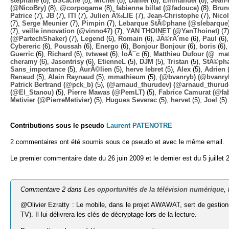
stephane
(8),
BScache
(8),
Michel
(8),
Daniel
(8),
Emmanuel
(8),
Jean-
(@NicoBry)
(8),
@corpogame
(8),
fabienne billat (@fadouce)
(8),
Brun
Patrice
(7),
JB
(7),
ITI
(7),
Julien Ã‰LIE
(7),
Jean-Christophe
(7),
Nico
(7),
Serge Meunier
(7),
Pimpin
(7),
Lebarque StÃ©phane (@slebarque
(7),
veille innovation (@vinno47)
(7),
YAN THOINET (@YanThoinet)
(7
(@PartechShaker)
(7),
Legend
(6),
Romain
(6),
JÃ©rÃ´me
(6),
Paul
(6)
Cybereric
(6),
Poussah
(6),
Energo
(6),
Bonjour Bonjour
(6),
boris
(6)
Guerric
(6),
Richard
(6),
tvtweet
(6),
loÃ¯c
(6),
Matthieu Dufour (@_mat
cheramy
(6),
Jasontrisy
(6),
EtienneL
(5),
DJM
(5),
Tristan
(5),
StÃ©ph
Sans_importance
(5),
AurÃ©lien
(5),
herve lebret
(5),
Alex
(5),
Adrien
(
Renaud
(5),
Alain Raynaud
(5),
mmathieum
(5),
(@bvanryb) (@bvanry
Patrick Bertrand (@pck_b)
(5),
(@arnaud_thurudev) (@arnaud_thurud
(@El_Stanou)
(5),
Pierre Mawas (@PemLT)
(5),
Fabrice Camurat (@fa
Metivier (@PierreMetivier)
(5),
Hugues Severac
(5),
hervet
(5),
Joel
(5)
Contributions sous le pseudo
Laurent PATENOTRE
2 commentaires ont été soumis sous ce pseudo et avec le même email.
Le premier commentaire date du 26 juin 2009 et le dernier est du 5 juillet 
Commentaire 2 dans
Les opportunités de la télévision numérique
,
@Olivier Ezratty : Le mobile, dans le projet AWAWAT, sert de gestionnair
TV). Il lui délivrera les clés de décryptage lors de la lecture.