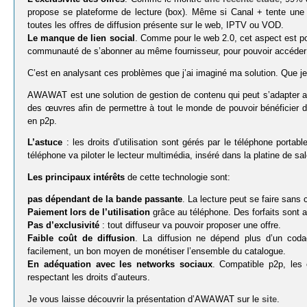
propose se plateforme de lecture (box). Même si Canal + tente une o
toutes les offres de diffusion présente sur le web, IPTV ou VOD.
Le manque de lien social
. Comme pour le web 2.0, cet aspect est p
communauté de s’abonner au même fournisseur, pour pouvoir accéder a
C’est en analysant ces problèmes que j’ai imaginé ma solution. Que je 
AWAWAT est une solution de gestion de contenu qui peut s’adapter 
des œuvres afin de permettre à tout le monde de pouvoir bénéficier
en p2p.
L’astuce
: les droits d’utilisation sont gérés par le téléphone portabl
téléphone va piloter le lecteur multimédia, inséré dans la platine de s
Les principaux intérêts
de cette technologie sont:
pas dépendant de la bande passante
. La lecture peut se faire sans 
Paiement lors de l’utilisation
grâce au téléphone. Des forfaits sont a
Pas d’exclusivité
: tout diffuseur va pouvoir proposer une offre.
Faible coût de diffusion
. La diffusion ne dépend plus d’un coda
facilement, un bon moyen de monétiser l’ensemble du catalogue.
En adéquation avec les networks sociaux
. Compatible p2p, les 
respectant les droits d’auteurs.
Je vous laisse découvrir la présentation d’AWAWAT sur le
site
.