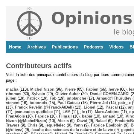
Home
Archives
Publications
Podcasts
Videos
B
Contributeurs actifs
Voici la liste des principaux contributeurs du blog par leurs commentair
page :
macha
(113),
Michel Nizon
(96),
Pierre
(85),
Fabien
(66),
herve
(66),
lea
rthomas
(30),
Sylvain
(29),
Olivier Auber
(29),
Daniel COHEN-ZARDI
(2
julien
(19),
Patrick
(19),
Fab
(19),
jmplanche
(17),
Arnaud@Thurudev (
vicnent
(16),
bobonofx
(15),
Paul Gateau
(15),
Pierre Jol
(14),
patr_ix
(
(13),
Franck Revelin (@FranckAtDell)
(13),
Lionel
(12),
Pascal
(12),
anj
(11),
jean-eudes queffelec
(11),
LVM
(11),
jlc
(11),
Marc-Antoine
(11),
dp
FranÃ§ois
(10),
Fabrice
(10),
Filmail
(10),
babar
(10),
arnaud
(10),
Vinc
Nizon (@MichelNizon)
(10),
Alexis
(9),
David
(9),
Rafael
(9),
FredericB
Travers
(9),
Chris
(9),
jequeffelec
(9),
Yann
(9),
Fabrice Epelboin
(9),
B
(@olivez)
(9),
faculte des sciences de la nature et de la vie
(9),
gepett