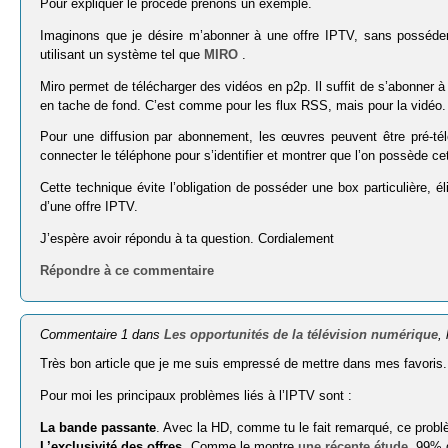
Pour expliquer le procédé prenons un exemple.
Imaginons que je désire m’abonner à une offre IPTV, sans posséder 
utilisant un système tel que
MIRO
.
Miro permet de télécharger des vidéos en p2p. Il suffit de s’abonner
en tache de fond. C’est comme pour les flux RSS, mais pour la vidéo. L
Pour une diffusion par abonnement, les œuvres peuvent être pré-tél
connecter le téléphone pour s’identifier et montrer que l’on possède c
Cette technique évite l’obligation de posséder une box particulière, 
d’une offre IPTV.
J’espère avoir répondu à ta question. Cordialement
Répondre à ce commentaire
Commentaire 1 dans
Les opportunités de la télévision numérique
,
Très bon article que je me suis empressé de mettre dans mes favoris.
Pour moi les principaux problèmes liés à l’IPTV sont :
La bande passante
. Avec la HD, comme tu le fait remarqué, ce problè
L’exclusivité des offres
. Comme le montre
une récente étude
, 99% 