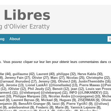
log
About
es. Vous pouvez cliquer sur leur lien pour obtenir leurs commentaires dans ce
far
(44),
guillaume
(42),
Laurent
(40),
philippe
(32),
Herve Kabla
(30),
8),
Jeremy Fain
(27),
Olivier
(27),
Marc
(27),
Nicolas
(25),
Christophe
(22),
@arnaud_thurudev)
(17),
Jeremy
(16),
OlivierJ
(16),
JustinThemiddle
(16)
14),
Jerome
(13),
Lionel LaskÃ© (@lionellaske)
(13),
Pierre Mawas (@Pe
(12),
/Olivier
(12),
Phil Jeudy
(12),
Benoit
(12),
jean
(12),
Louis van Proos
armen1
(11),
(@slebarque) (@slebarque)
(11),
INFO (@LINKANDEV)
(11),
ent
(10),
Philippe Marques
(10),
Nicolas Andre (@corpogame)
(10),
Miche
aud
(9),
Laurent Bervas
(9),
Mickael
(9),
Hugues
(9),
ZISERMAN
(9),
Olivie
enjamin
(9),
BenoÃ®t Granger
(9),
laozi
(9),
Pierre YgriÃ©
(9),
(@olivez)
ot
(9),
arderborelnot
(9),
Frederic
(8),
Marie
(8),
Yannick Lejeune
(8),