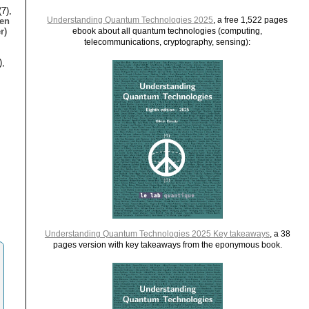
7),
Understanding Quantum Technologies 2025
, a free 1,522 pages
ien
r)
ebook about all quantum technologies (computing,
telecommunications, cryptography, sensing):
),
Understanding Quantum Technologies 2025 Key takeaways
, a 38
pages version with key takeaways from the eponymous book.