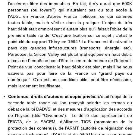
l’accès en fibre des immeubles. En fait, il n’y aurait que 600K
personnes (ou foyers?) qui n’auraient pas du tout accès à
l’ADSL en France d’après France Télécom, ce qui sommes
toutes faible, mais à vérifier dans la pratique. L’enjeu du très
haut débit était omniprésent d’autant plus qu’il faisait l’objet de la
première table ronde. C’est une fixation sur ce sujet : c’était le
point clé du
rapport Théry en 1994
! La France est il est vrai le
pays des grandes infrastructures (transports, énergie, etc).
Paradoxe: la Silicon Valley est plutôt mal équipée en haut débit,
et cela ne l”empêche pas d’être le centre du monde de l’Internet.
Point de vue iconoclaste: le haut débit c’est bien, mais il ne nous
sauvera pas pour faire de la France un “grand pays du
numérique”. C’en est une condition utile, peut-être nécessaire,
mais largement insuffisante.
Contenus, droits d’auteurs et copie privée:
c’était l’objet de la
seconde table ronde où l’on revoyait poindre les termes du
débat de la loi DADVSI et des mesures d’application des accords
de l’Elysée (dits “Olivennes”). Le défilé des représentant de
l’EICTA, de la SACEM, d’Alliance TICS (promoteurs de la
protection des contenus), de l’ARMT (autorité de régulation des
mesures techniques), d’ARTE et du GESTE ne m’a pas permis