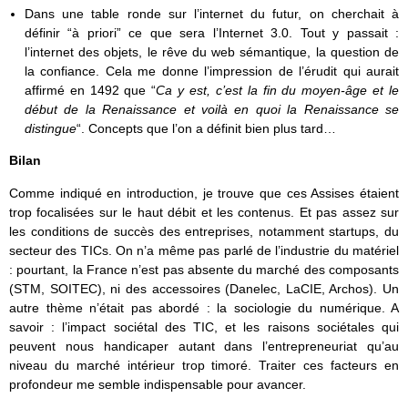
Dans une table ronde sur l’internet du futur, on cherchait à
définir “à priori” ce que sera l’Internet 3.0. Tout y passait :
l’internet des objets, le rêve du web sémantique, la question de
la confiance. Cela me donne l’impression de l’érudit qui aurait
affirmé en 1492 que “
Ca y est, c’est la fin du moyen-âge et le
début de la Renaissance et voilà en quoi la Renaissance se
distingue
“. Concepts que l’on a définit bien plus tard…
Bilan
Comme indiqué en introduction, je trouve que ces Assises étaient
trop focalisées sur le haut débit et les contenus. Et pas assez sur
les conditions de succès des entreprises, notamment startups, du
secteur des TICs. On n’a même pas parlé de l’industrie du matériel
: pourtant, la France n’est pas absente du marché des composants
(STM, SOITEC), ni des accessoires (Danelec, LaCIE, Archos). Un
autre thème n’était pas abordé : la sociologie du numérique. A
savoir : l’impact sociétal des TIC, et les raisons sociétales qui
peuvent nous handicaper autant dans l’entrepreneuriat qu’au
niveau du marché intérieur trop timoré. Traiter ces facteurs en
profondeur me semble indispensable pour avancer.