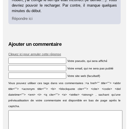
devriez pouvoir le recharger. Par contre, il manque quelques
minutes du début.
Répondre ici
Ajouter un commentaire
Cliquez ici pour annuler cette réponse
Votre pseudo, qui sera affiché
Votre email, qui ne sera pas publié
Votre site web (facultatif)
Vous pouvez utiliser ces tags dans vos commentaires :<a href="" title=""> <abbr
title=""> <acronym title=""> <b> <blockquote cite=""> <cite> <code> <del
datetime=""> <em> <i> <q cite=""> <s> <strike> <strong> , sachant qu'une
prévisualisation de votre commentaire est disponible en bas de page après le
captcha.