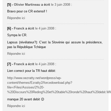
[5] -
Olivier Martineau
a écrit
le 3 juin 2008
:
Bravo pour ce CR extensif !
Répondre ici
[6] -
Franck
a écrit
le 4 juin 2008
:
Sympa le CR.
Lapsus (révélateur?): C’est la Slovénie qui assure la présidence,
pas la République Tchèque
Répondre ici
[7] -
Franck
a écrit
le 4 juin 2008
:
Lien correct pour la TR haut débit:
http://www.oezratty.net/wordpress/wp-
content/themes/Ezratty2/forcedownload.php?
file=/Files/Assises/2%20-
%20Discours%20Reding%20et%20table%20ronde%20haut%20debit.W
manque 20 avant debit 😉
Répondre ici