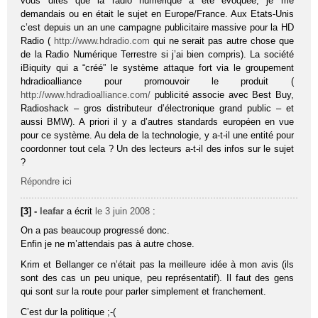
vous dites que la radio numérique a été évoquée, je me
demandais ou en était le sujet en Europe/France. Aux Etats-Unis
c’est depuis un an une campagne publicitaire massive pour la HD
Radio (
http://www.hdradio.com
qui ne serait pas autre chose que
de la Radio Numérique Terrestre si j’ai bien compris). La société
iBiquity qui a “créé” le système attaque fort via le groupement
hdradioalliance pour promouvoir le produit (
http://www.hdradioalliance.com/
publicité associe avec Best Buy,
Radioshack – gros distributeur d’électronique grand public – et
aussi BMW). A priori il y a d’autres standards européen en vue
pour ce système. Au dela de la technologie, y a-t-il une entité pour
coordonner tout cela ? Un des lecteurs a-t-il des infos sur le sujet
?
Répondre ici
[3] -
leafar
a écrit
le 3 juin 2008
:
On a pas beaucoup progressé donc.
Enfin je ne m’attendais pas à autre chose.
Krim et Bellanger ce n’était pas la meilleure idée à mon avis (ils
sont des cas un peu unique, peu représentatif). Il faut des gens
qui sont sur la route pour parler simplement et franchement.
C’est dur la politique ;-(