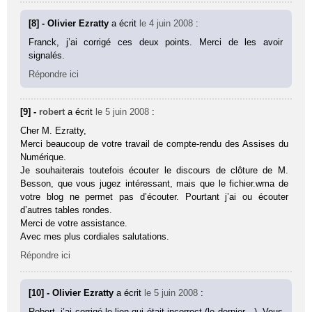
[8] - Olivier Ezratty
a écrit
le 4 juin 2008
:
Franck, j’ai corrigé ces deux points. Merci de les avoir
signalés.
Répondre ici
[9] -
robert
a écrit
le 5 juin 2008
:
Cher M. Ezratty,
Merci beaucoup de votre travail de compte-rendu des Assises du
Numérique.
Je souhaiterais toutefois écouter le discours de clôture de M.
Besson, que vous jugez intéressant, mais que le fichier.wma de
votre blog ne permet pas d’écouter. Pourtant j’ai ou écouter
d’autres tables rondes.
Merci de votre assistance.
Avec mes plus cordiales salutations.
Répondre ici
[10] - Olivier Ezratty
a écrit
le 5 juin 2008
:
Robert, j’ai corrigé le lien qui était incorrect (le dernier…). Vous