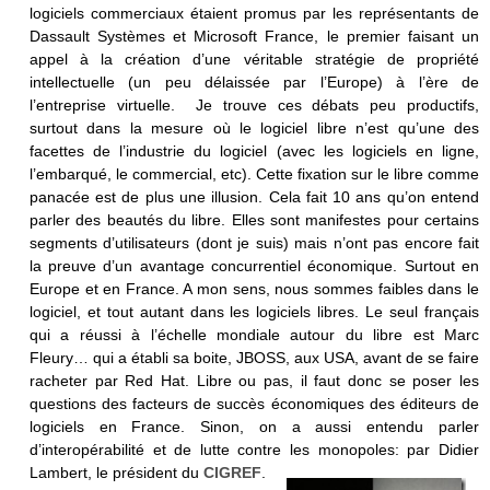
logiciels commerciaux étaient promus par les représentants de
Dassault Systèmes et Microsoft France, le premier faisant un
appel à la création d’une véritable stratégie de propriété
intellectuelle (un peu délaissée par l’Europe) à l’ère de
l’entreprise virtuelle. Je trouve ces débats peu productifs,
surtout dans la mesure où le logiciel libre n’est qu’une des
facettes de l’industrie du logiciel (avec les logiciels en ligne,
l’embarqué, le commercial, etc). Cette fixation sur le libre comme
panacée est de plus une illusion. Cela fait 10 ans qu’on entend
parler des beautés du libre. Elles sont manifestes pour certains
segments d’utilisateurs (dont je suis) mais n’ont pas encore fait
la preuve d’un avantage concurrentiel économique. Surtout en
Europe et en France. A mon sens, nous sommes faibles dans le
logiciel, et tout autant dans les logiciels libres. Le seul français
qui a réussi à l’échelle mondiale autour du libre est Marc
Fleury… qui a établi sa boite, JBOSS, aux USA, avant de se faire
racheter par Red Hat. Libre ou pas, il faut donc se poser les
questions des facteurs de succès économiques des éditeurs de
logiciels en France. Sinon, on a aussi entendu parler
d’interopérabilité et de lutte contre les monopoles: par Didier
Lambert, le président du
CIGREF
.