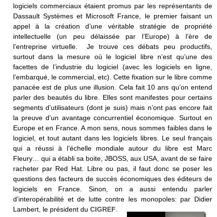
logiciels commerciaux étaient promus par les représentants de
Dassault Systèmes et Microsoft France, le premier faisant un
appel à la création d’une véritable stratégie de propriété
intellectuelle (un peu délaissée par l’Europe) à l’ère de
l’entreprise virtuelle. Je trouve ces débats peu productifs,
surtout dans la mesure où le logiciel libre n’est qu’une des
facettes de l’industrie du logiciel (avec les logiciels en ligne,
l’embarqué, le commercial, etc). Cette fixation sur le libre comme
panacée est de plus une illusion. Cela fait 10 ans qu’on entend
parler des beautés du libre. Elles sont manifestes pour certains
segments d’utilisateurs (dont je suis) mais n’ont pas encore fait
la preuve d’un avantage concurrentiel économique. Surtout en
Europe et en France. A mon sens, nous sommes faibles dans le
logiciel, et tout autant dans les logiciels libres. Le seul français
qui a réussi à l’échelle mondiale autour du libre est Marc
Fleury… qui a établi sa boite, JBOSS, aux USA, avant de se faire
racheter par Red Hat. Libre ou pas, il faut donc se poser les
questions des facteurs de succès économiques des éditeurs de
logiciels en France. Sinon, on a aussi entendu parler
d’interopérabilité et de lutte contre les monopoles: par Didier
Lambert, le président du
CIGREF
.