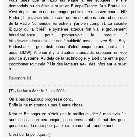
vous dites que la radio numérique a été évoquée, je me
demandais ou en était le sujet en Europe/France. Aux Etats-Unis
c’est depuis un an une campagne publicitaire massive pour la HD
Radio (
http://www.hdradio.com
qui ne serait pas autre chose que
de la Radio Numérique Terrestre si j’ai bien compris). La société
iBiquity qui a “créé” le système attaque fort via le groupement
hdradioalliance pour promouvoir le produit (
http://www.hdradioalliance.com/
publicité associe avec Best Buy,
Radioshack – gros distributeur d’électronique grand public – et
aussi BMW). A priori il y a d’autres standards européen en vue
pour ce système. Au dela de la technologie, y a-t-il une entité pour
coordonner tout cela ? Un des lecteurs a-t-il des infos sur le sujet
?
Répondre ici
[3] -
leafar
a écrit
le 3 juin 2008
:
On a pas beaucoup progressé donc.
Enfin je ne m’attendais pas à autre chose.
Krim et Bellanger ce n’était pas la meilleure idée à mon avis (ils
sont des cas un peu unique, peu représentatif). Il faut des gens
qui sont sur la route pour parler simplement et franchement.
C’est dur la politique ;-(