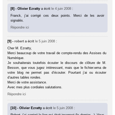
[8] - Olivier Ezratty
a écrit
le 4 juin 2008
:
Franck, j’ai corrigé ces deux points. Merci de les avoir
signalés.
Répondre ici
[9] -
robert
a écrit
le 5 juin 2008
:
Cher M. Ezratty,
Merci beaucoup de votre travail de compte-rendu des Assises du
Numérique.
Je souhaiterais toutefois écouter le discours de clôture de M.
Besson, que vous jugez intéressant, mais que le fichier.wma de
votre blog ne permet pas d’écouter. Pourtant j’ai ou écouter
d’autres tables rondes.
Merci de votre assistance.
Avec mes plus cordiales salutations.
Répondre ici
[10] - Olivier Ezratty
a écrit
le 5 juin 2008
:
Robert, j’ai corrigé le lien qui était incorrect (le dernier…). Vous