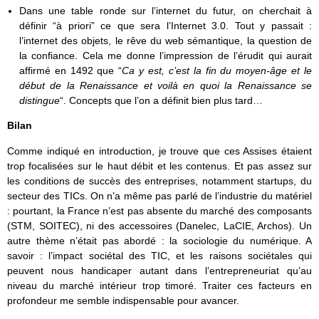
Dans une table ronde sur l’internet du futur, on cherchait à
définir “à priori” ce que sera l’Internet 3.0. Tout y passait :
l’internet des objets, le rêve du web sémantique, la question de
la confiance. Cela me donne l’impression de l’érudit qui aurait
affirmé en 1492 que “
Ca y est, c’est la fin du moyen-âge et le
début de la Renaissance et voilà en quoi la Renaissance se
distingue
“. Concepts que l’on a définit bien plus tard…
Bilan
Comme indiqué en introduction, je trouve que ces Assises étaient
trop focalisées sur le haut débit et les contenus. Et pas assez sur
les conditions de succès des entreprises, notamment startups, du
secteur des TICs. On n’a même pas parlé de l’industrie du matériel
: pourtant, la France n’est pas absente du marché des composants
(STM, SOITEC), ni des accessoires (Danelec, LaCIE, Archos). Un
autre thème n’était pas abordé : la sociologie du numérique. A
savoir : l’impact sociétal des TIC, et les raisons sociétales qui
peuvent nous handicaper autant dans l’entrepreneuriat qu’au
niveau du marché intérieur trop timoré. Traiter ces facteurs en
profondeur me semble indispensable pour avancer.