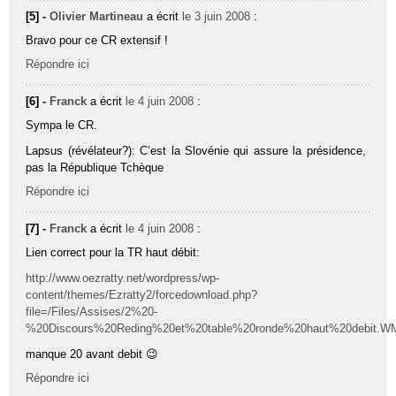
[5] -
Olivier Martineau
a écrit
le 3 juin 2008
:
Bravo pour ce CR extensif !
Répondre ici
[6] -
Franck
a écrit
le 4 juin 2008
:
Sympa le CR.
Lapsus (révélateur?): C’est la Slovénie qui assure la présidence,
pas la République Tchèque
Répondre ici
[7] -
Franck
a écrit
le 4 juin 2008
:
Lien correct pour la TR haut débit:
http://www.oezratty.net/wordpress/wp-
content/themes/Ezratty2/forcedownload.php?
file=/Files/Assises/2%20-
%20Discours%20Reding%20et%20table%20ronde%20haut%20debit.W
manque 20 avant debit 😉
Répondre ici