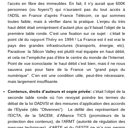
l’accès en fibre des immeubles. En fait, il n’y aurait que 600K
personnes (ou foyers?) qui n’auraient pas du tout accès à
l’ADSL en France d’après France Télécom, ce qui sommes
toutes faible, mais à vérifier dans la pratique. L’enjeu du très
haut débit était omniprésent d’autant plus qu’il faisait l’objet de la
première table ronde. C’est une fixation sur ce sujet : c’était le
point clé du
rapport Théry en 1994
! La France est il est vrai le
pays des grandes infrastructures (transports, énergie, etc).
Paradoxe: la Silicon Valley est plutôt mal équipée en haut débit,
et cela ne l”empêche pas d’être le centre du monde de l’Internet.
Point de vue iconoclaste: le haut débit c’est bien, mais il ne nous
sauvera pas pour faire de la France un “grand pays du
numérique”. C’en est une condition utile, peut-être nécessaire,
mais largement insuffisante.
Contenus, droits d’auteurs et copie privée:
c’était l’objet de la
seconde table ronde où l’on revoyait poindre les termes du
débat de la loi DADVSI et des mesures d’application des accords
de l’Elysée (dits “Olivennes”). Le défilé des représentant de
l’EICTA, de la SACEM, d’Alliance TICS (promoteurs de la
protection des contenus), de l’ARMT (autorité de régulation des
mesures techniques), d’ARTE et du GESTE ne m’a pas permis