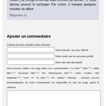
devriez pouvoir le recharger. Par contre, il manque quelques
minutes du début.
Répondre ici
Ajouter un commentaire
Cliquez ici pour annuler cette réponse
Votre pseudo, qui sera affiché
Votre email, qui ne sera pas publié
Votre site web (facultatif)
Vous pouvez utiliser ces tags dans vos commentaires :<a href="" title=""> <abbr
title=""> <acronym title=""> <b> <blockquote cite=""> <cite> <code> <del
datetime=""> <em> <i> <q cite=""> <s> <strike> <strong> , sachant qu'une
prévisualisation de votre commentaire est disponible en bas de page après le
captcha.