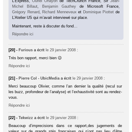
L’Express,
Ouriel Ohayon
de TechCrunch France, Sir
Jean-
Michel Billaut
,
Benjamin Gauthey
de Microsoft France,
Grégory Renard
,
Richard Menneveux
et
Dominique Piottet
de
L’Atelier US qui m’avait interviewé sur place.
Maintenant, reste à discuter du fond…
Répondre ici
[20] -
Furious
a écrit
le 29 janvier 2008
:
Très bon rapport, merci bien 😉
Répondre ici
[21] -
Pierre Col - UbicMedia
a écrit
le 29 janvier 2008
:
Merci beaucoup Olivier, comme l’an dernier la qualité (recul sur
les buzz, profondeur de l’analyse) et l’exhaustivité sont au rendez-
vous.
Répondre ici
[22] -
Tekwizz
a écrit
le 29 janvier 2008
:
Beaucoup d’imprecisions dans ce rapport,des jugements de
valeur sur de grands stés françaises qui n’ont pas lieu d’être