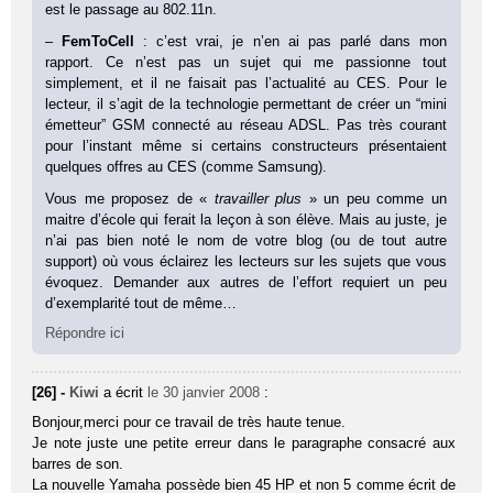
est le passage au 802.11n.
–
FemToCell
: c’est vrai, je n’en ai pas parlé dans mon
rapport. Ce n’est pas un sujet qui me passionne tout
simplement, et il ne faisait pas l’actualité au CES. Pour le
lecteur, il s’agit de la technologie permettant de créer un “mini
émetteur” GSM connecté au réseau ADSL. Pas très courant
pour l’instant même si certains constructeurs présentaient
quelques offres au CES (comme Samsung).
Vous me proposez de «
travailler plus
» un peu comme un
maitre d’école qui ferait la leçon à son élève. Mais au juste, je
n’ai pas bien noté le nom de votre blog (ou de tout autre
support) où vous éclairez les lecteurs sur les sujets que vous
évoquez. Demander aux autres de l’effort requiert un peu
d’exemplarité tout de même…
Répondre ici
[26] -
Kiwi
a écrit
le 30 janvier 2008
:
Bonjour,merci pour ce travail de très haute tenue.
Je note juste une petite erreur dans le paragraphe consacré aux
barres de son.
La nouvelle Yamaha possède bien 45 HP et non 5 comme écrit de