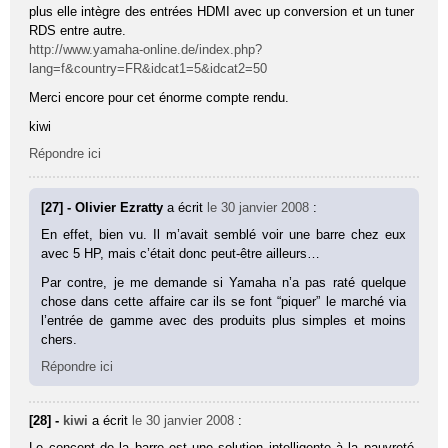
plus elle intègre des entrées HDMI avec up conversion et un tuner
RDS entre autre.
http://www.yamaha-online.de/index.php?
lang=f&country=FR&idcat1=5&idcat2=50
Merci encore pour cet énorme compte rendu.
kiwi
Répondre ici
[27] - Olivier Ezratty
a écrit
le 30 janvier 2008
:
En effet, bien vu. Il m’avait semblé voir une barre chez eux
avec 5 HP, mais c’était donc peut-être ailleurs…
Par contre, je me demande si Yamaha n’a pas raté quelque
chose dans cette affaire car ils se font “piquer” le marché via
l’entrée de gamme avec des produits plus simples et moins
chers.
Répondre ici
[28] -
kiwi
a écrit
le 30 janvier 2008
:
Le concept de la barre est une solution intelligente à la pauvreté