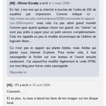
[40] - Olivier Ezratty
a écrit
le 1 mars 2008
:
En fait, c’est moi qui ai cherché à toucher de l’ordre de 15€ de
royalties par impression. Comme indiqué ici :
http://www.oezratty.net/wordpress/2008/commander-le-rapport-
ces-2008-imprim/
. mais cela n’a pas attiré grand monde!
Comme quoi quand quelque chose est gratuit, les “clients” ne
sont pas prêts à payer pour un petit service complémentaire.
Cela me rappelle un peu le modèle économique de l’édition de
logiciels libres…
Ce n’est pas le rapport qui plante Adobe, mais Adobe qui
plante sous Internet Explorer. Pour éviter cela, il faut
sauvegarder le fichier sur son bureau et l’ouvrir ensuite
seulement. J’ai aujourd’hui modifié légèrement le code HTML
sur mon blog pour forcer cette sauvegarde.
Répondre ici
[41] -
ITI
a écrit
le 23 avril 2008
:
Cooooool……
Et en plus, tu nous a laissé les liens de tes images sur ton disque
local.