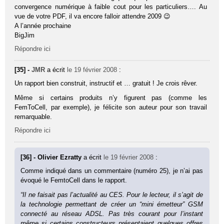
convergence numérique à faible cout pour les particuliers…. Au
vue de votre PDF, il va encore falloir attendre 2009 😉
A l’année prochaine
BigJim
Répondre ici
[35] -
JMR
a écrit
le 19 février 2008
:
Un rapport bien construit, instructif et … gratuit ! Je crois rêver.
Même si certains produits n’y figurent pas (comme les
FemToCell, par exemple), je félicite son auteur pour son travail
remarquable.
Répondre ici
[36] - Olivier Ezratty
a écrit
le 19 février 2008
:
Comme indiqué dans un commentaire (numéro 25), je n’ai pas
évoqué le FemtoCell dans le rapport.
“Il ne faisait pas l’actualité au CES. Pour le lecteur, il s’agit de
la technologie permettant de créer un “mini émetteur” GSM
connecté au réseau ADSL. Pas très courant pour l’instant
même si certains constructeurs présentaient quelques offres