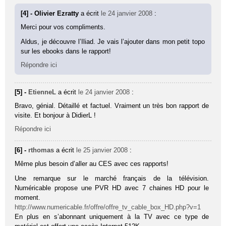
[4] - Olivier Ezratty
a écrit
le 24 janvier 2008
:
Merci pour vos compliments.
Aldus, je découvre l’Iliad. Je vais l’ajouter dans mon petit topo
sur les ebooks dans le rapport!
Répondre ici
[5] -
EtienneL
a écrit
le 24 janvier 2008
:
Bravo, génial. Détaillé et factuel. Vraiment un très bon rapport de
visite. Et bonjour à DidierL !
Répondre ici
[6] -
rthomas
a écrit
le 25 janvier 2008
:
Même plus besoin d’aller au CES avec ces rapports!
Une remarque sur le marché français de la télévision.
Numéricable propose une PVR HD avec 7 chaines HD pour le
moment.
http://www.numericable.fr/offre/offre_tv_cable_box_HD.php?v=1
En plus en s’abonnant uniquement à la TV avec ce type de